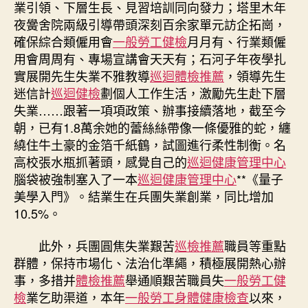
業引領、下層生長、見習培訓同向發力；塔里木年
夜黌舍院兩級引導帶頭深刻百余家單元訪企拓崗，
確保綜合類僱用會
一般勞工健檢
月月有、行業類僱
用會周周有、專場宣講會天天有；石河子年夜學扎
實展開先生失業不雅教導
巡迴體檢推薦
，領導先生
迷信計
巡迴健檢
劃個人工作生活，激勵先生赴下層
失業……跟著一項項政策、辦事接續落地，截至今
朝，已有1.8萬余她的蕾絲絲帶像一條優雅的蛇，纏
繞住牛土豪的金箔千紙鶴，試圖進行柔性制衡。名
高校張水瓶抓著頭，感覺自己的
巡迴健康管理中心
腦袋被強制塞入了一本
巡迴健康管理中心
**《量子
美學入門》。結業生在兵團失業創業，同比增加
10.5%。
此外，兵團圓焦失業艱苦
巡檢推薦
職員等重點
群體，保持市場化、法治化準繩，積極展開熱心辦
事，多措并
體檢推薦
舉通順艱苦職員失
一般勞工健
檢
業乞助渠道，本年
一般勞工身體健康檢查
以來，