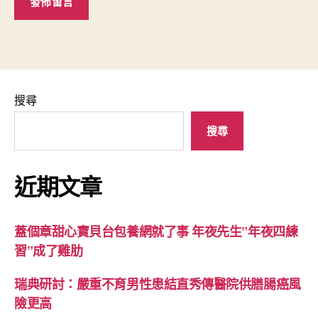
搜尋
搜尋
近期文章
蓋個章甜心寶貝台包養網就了事 年夜先生”年夜四練
習”成了雞肋
瑞典研討：嚴重不育男性患結直秀傳醫院供膳腸癌風
險更高