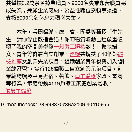
共幫扶3.2萬余名掉業職員、9000名失業艱苦職員完
成失業；兼顧企業吸納、公益性職位安頓等渠道，
支撐5000余名休息力穩崗失業。
本年，兵團婦聯、總工會、團委等積極「牛先
生！請你停止散播金箔！你的物質波動已經嚴重破
壞了我的空間美學係
一般勞工體檢
數！」攙扶婦
女、青年等群體自立創業，
巡檢
共攙扶了40個婦
體
檢推薦
女創業失業項目，組織創業青年餐與加入“創
業練習營”，實行128個職工自立創業示范項目，創
業範疇觸及平易近宿、餐飲、
員工體檢
家政、電商
等行業，示范帶動4119戶職工家庭創業增收。
一般勞工體檢
TC:healthcheck123 698370c86a2c09.40410955