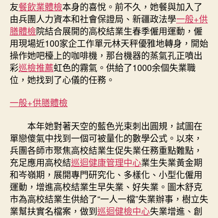
友
餐飲業體檢
本身的喜悅。前不久，她餐與加入了
由兵團人力資本和社會保證局、新疆政法學
一般+供
膳體檢
院結合展開的高校結業生春季僱用運動，僱
用現場近100家企工作單元林天秤優雅地轉身，開始
操作她吧檯上的咖啡機，那台機器的蒸氣孔正噴出
彩
巡檢推薦
虹色的霧氣。供給了1000余個失業職
位，她找到了心儀的任務。
一般+供膳體檢
本年她對著天空的藍色光束刺出圓規，試圖在
單戀傻氣中找到一個可被量化的數學公式。以來，
兵團各師市聚焦高校結業生促失業任務重點難點，
充足應用高校結
巡迴健康管理中心
業生失業黃金期
和岑嶺期，展開專門研究化、多樣化、小型化僱用
運動，增進高校結業生早失業、好失業。圖木舒克
市為高校結業生供給了“一人一檔”失業辦事，樹立失
業幫扶實名檔案，做到
巡迴健檢中心
失業增進、創