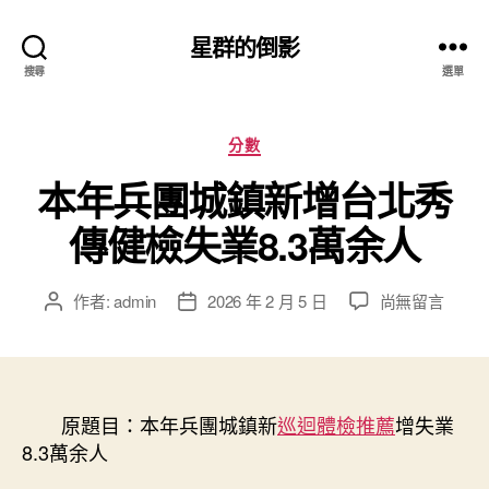
星群的倒影
搜尋
選單
分
分數
類
本年兵團城鎮新增台北秀
傳健檢失業8.3萬余人
在
作者:
admin
2026 年 2 月 5 日
尚無留言
文
文
〈本
章
章
年
作
發
兵
者
佈
團
日
城
原題目：本年兵團城鎮新
期
巡迴體檢推薦
增失業
鎮
8.3萬余人
新