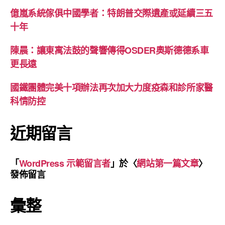
億嵐系統傢俱中國學者：特朗普交際遺產或延續三五
十年
陳晨：讓東寓法鼓的聲響傳得OSDER奧斯德德系車
更長遠
國鐵團體完美十項辦法再次加大力度疫森和診所家醫
科情防控
近期留言
「
WordPress 示範留言者
」於〈
網站第一篇文章
〉
發佈留言
彙整