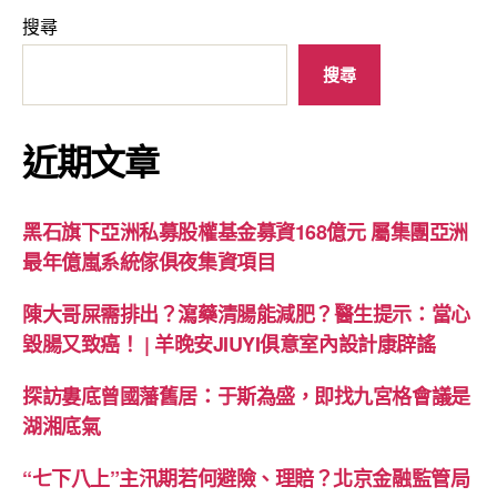
搜尋
搜尋
近期文章
黑石旗下亞洲私募股權基金募資168億元 屬集團亞洲
最年億嵐系統傢俱夜集資項目
陳大哥屎需排出？瀉藥清腸能減肥？醫生提示：當心
毀腸又致癌！ | 羊晚安JIUYI俱意室內設計康辟謠
探訪婁底曾國藩舊居：于斯為盛，即找九宮格會議是
湖湘底氣
“七下八上”主汛期若何避險、理賠？北京金融監管局