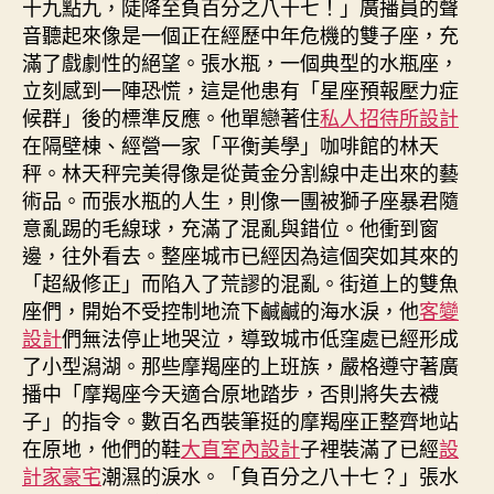
十九點九，陡降至負百分之八十七！」廣播員的聲
音聽起來像是一個正在經歷中年危機的雙子座，充
滿了戲劇性的絕望。張水瓶，一個典型的水瓶座，
立刻感到一陣恐慌，這是他患有「星座預報壓力症
候群」後的標準反應。他單戀著住
私人招待所設計
在隔壁棟、經營一家「平衡美學」咖啡館的林天
秤。林天秤完美得像是從黃金分割線中走出來的藝
術品。而張水瓶的人生，則像一團被獅子座暴君隨
意亂踢的毛線球，充滿了混亂與錯位。他衝到窗
邊，往外看去。整座城市已經因為這個突如其來的
「超級修正」而陷入了荒謬的混亂。街道上的雙魚
座們，開始不受控制地流下鹹鹹的海水淚，他
客變
設計
們無法停止地哭泣，導致城市低窪處已經形成
了小型潟湖。那些摩羯座的上班族，嚴格遵守著廣
播中「摩羯座今天適合原地踏步，否則將失去襪
子」的指令。數百名西裝筆挺的摩羯座正整齊地站
在原地，他們的鞋
大直室內設計
子裡裝滿了已經
設
計家豪宅
潮濕的淚水。「負百分之八十七？」張水