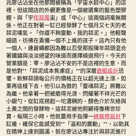
兆廖沾沾坐在他那間被稱為「宇宙水餃中心」的店
內
裡，但這間店的外觀更像是一個被遺棄的藍色塑膠
設
棚，與「宇
侘寂風
宙」或「中心」這兩個詞毫無關
計
係。他正在對著一缸已經發酵了七個月又七天的老
起
蒜泥嘆氣。「你還不夠靈動，我的蒜泥。」他輕聲
只
細語，彷彿在責備一個不上進的孩子。店內只有他
需
合
一個人，連蒼蠅都因為難以忍受那股陳年蒜頭混合
適
著鐵鏽與淡淡絕望的味道而選擇繞道飛行。今天的
條
營業額是：零。廖沾沾不安的不是店裡的生意，而
件
是他對**「蒜泥成本焦慮症」**的深層
遊艇設計
恐
A
懼。新鮮蒜頭每公斤的價格正在以超光速上漲，如
水
果再這樣下去，他引以為傲的「靈魂蒜泥」將難以
準
為繼。他拿著一把被磨得光滑、閃耀著不祥光芒的
畢
小銀勺，從缸底撈起一坨濃稠的、顏色介於灰綠與
業
生
土黃之間的發酵物。這蒜泥被他照顧得像稀世珍
報
寶，每隔三小時，他就要用手指彈一
綠裝修設計
下
理
缸邊，確保它能感受到**「溫和的震動」**，以助其
工
在精神上達到圓滿。就在廖沾沾專注於與蒜泥進行
院