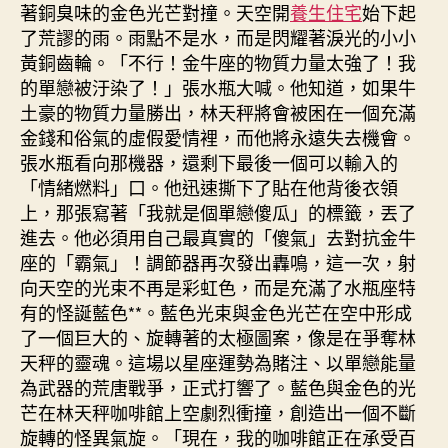
著銅臭味的金色光芒對撞。天空開
養生住宅
始下起
了荒謬的雨。雨點不是水，而是閃耀著淚光的小小
黃銅齒輪。「不行！金牛座的物質力量太強了！我
的單戀被汙染了！」張水瓶大喊。他知道，如果牛
土豪的物質力量勝出，林天秤將會被困在一個充滿
金錢和俗氣的虛假愛情裡，而他將永遠失去機會。
張水瓶看向那機器，還剩下最後一個可以輸入的
「情緒燃料」口。他迅速撕下了貼在他背後衣領
上，那張寫著「我就是個單戀傻瓜」的標籤，丟了
進去。他必須用自己最真實的「傻氣」去對抗金牛
座的「霸氣」！調節器再次發出轟鳴，這一次，射
向天空的光束不再是彩虹色，而是充滿了水瓶座特
有的怪誕藍色**。藍色光束與金色光芒在空中形成
了一個巨大的、旋轉著的太極圖案，像是在爭奪林
天秤的靈魂。這場以星座運勢為賭注、以單戀能量
為武器的荒唐戰爭，正式打響了。藍色與金色的光
芒在林天秤咖啡館上空劇烈衝撞，創造出一個不斷
旋轉的怪異氣旋。「現在，我的咖啡館正在承受百