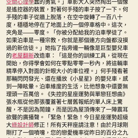
空間心理學
蠢的勇氣。」車影大人突然掏出一個像
是遙控器的裝置，對著何手殘的車子按了一下。何
手殘的車子從牆上脫落，在空中旋轉了一百八十
度，穩穩地停在了地面上的一個停車格中。這次，
夾角是——零度。「你被分配給我的泊車學徒了。
如果泊車是一種宗教，你就是那個連方向盤都沒摸
過的新信徒。」她指了指旁邊一輛像是巨型嬰兒車
的
老屋翻新
改造車：「這是你的訓練工具，從現在
開始，你得學會如何在零點零零一秒內，將這輛車
精準停入對面的針眼大小的車位裡。」何手殘看著
那輛閃閃發光、還在播放《小星星》的嬰兒車，感
到一陣眩暈。泊車維度的生活，比他想象中還要無
理頭一百萬倍。《失控的星座運勢與單戀狂想曲》
張水瓶從他那張覆蓋著七層舊報紙的單人床上驚
醒，不是因為鬧鐘，而是因為屋頂傳來了一陣震耳
欲聾的廣播聲。「緊急！緊急！今日星座運勢超級
大
綠設計師
修正！所有天秤座請注意！由於月球剛
剛打了一個噴嚏，您的戀愛機率從昨日的百分之九