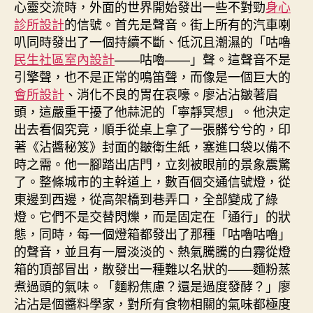
心靈交流時，外面的世界開始發出一些不對勁
身心
可
診所設計
的信號。首先是聲音。街上所有的汽車喇
免
叭同時發出了一個持續不斷、低沉且潮濕的「咕嚕
修
一
民生社區室內設計
——咕嚕——」聲。這聲音不是
學
引擎聲，也不是正常的鳴笛聲，而像是一個巨大的
期〉
會所設計
、消化不良的胃在哀嚎。廖沾沾皺著眉
中
頭，這嚴重干擾了他蒜泥的「寧靜冥想」。他決定
出去看個究竟，順手從桌上拿了一張髒兮兮的，印
著《沾醬秘笈》封面的皺衛生紙，塞進口袋以備不
時之需。他一腳踏出店門，立刻被眼前的景象震驚
了。整條城市的主幹道上，數百個交通信號燈，從
東邊到西邊，從高架橋到巷弄口，全部變成了綠
燈。它們不是交替閃爍，而是固定在「通行」的狀
態，同時，每一個燈箱都發出了那種「咕嚕咕嚕」
的聲音，並且有一層淡淡的、熱氣騰騰的白霧從燈
箱的頂部冒出，散發出一種難以名狀的——麵粉蒸
煮過頭的氣味。「麵粉焦慮？還是過度發酵？」廖
沾沾是個醬料學家，對所有食物相關的氣味都極度