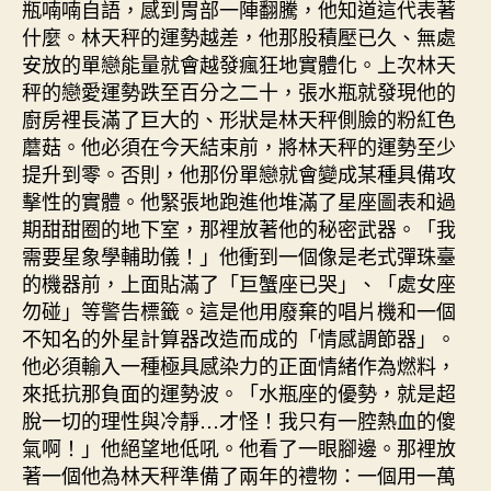
瓶喃喃自語，感到胃部一陣翻騰，他知道這代表著
什麼。林天秤的運勢越差，他那股積壓已久、無處
安放的單戀能量就會越發瘋狂地實體化。上次林天
秤的戀愛運勢跌至百分之二十，張水瓶就發現他的
廚房裡長滿了巨大的、形狀是林天秤側臉的粉紅色
蘑菇。他必須在今天結束前，將林天秤的運勢至少
提升到零。否則，他那份單戀就會變成某種具備攻
擊性的實體。他緊張地跑進他堆滿了星座圖表和過
期甜甜圈的地下室，那裡放著他的秘密武器。「我
需要星象學輔助儀！」他衝到一個像是老式彈珠臺
的機器前，上面貼滿了「巨蟹座已哭」、「處女座
勿碰」等警告標籤。這是他用廢棄的唱片機和一個
不知名的外星計算器改造而成的「情感調節器」。
他必須輸入一種極具感染力的正面情緒作為燃料，
來抵抗那負面的運勢波。「水瓶座的優勢，就是超
脫一切的理性與冷靜…才怪！我只有一腔熱血的傻
氣啊！」他絕望地低吼。他看了一眼腳邊。那裡放
著一個他為林天秤準備了兩年的禮物：一個用一萬