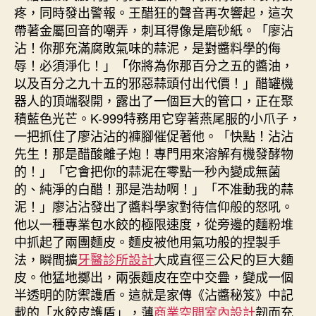
疼，同時發出警報。王醋狂的聲音再次響起，這次
帶著金屬回音的嘲弄，刺耳得像是磨砂紙。「廖沾
沾！你那充滿腐敗氣味的蒜泥，是對醬料學的侮
辱！必須淨化！」「你將為你那百分之五的醬油，
以及百分之九十五的邪惡蒜頭付出代價！」醋罐機
器人的頂端裂開，露出了一個巨大的管口，正在聚
積藍色光芒。K-999特務用它穿著燕尾服的小爪子，
一把抓住了廖沾沾的褲腳催促著他。「快點！沾沾
先生！那是醋酸離子炮！專門用來溶解有機發酵物
的！」「它會把你的蒜泥在零點一秒內變成無菌
的、純淨的白醋！那是浩劫啊！」「不准動我的蒜
泥！」廖沾沾發出了醬料學家對待信仰般的怒吼。
他以一種專業包水餃的極限速度，從旁邊的麵粉堆
中抓起了兩團麵皮。麵皮被他用氣功般的捏製手
法，瞬間擴
牙醫診所設計
大成直徑三公尺的巨大麵
皮。他猛地擲出，兩張麵皮在空中交疊，變成一個
半透明的防禦護盾。這就是家傳《沾醬秘笈》中記
載的「水餃皮護盾」，薄
商業空間室內設計
韌而充