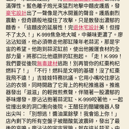
滿彈性。藍色離子炮光束猛烈地擊中麵皮護盾，發
豪宅設計
出了一聲像是汽水開蓋的聲音。護盾劇烈
震動，但奇蹟般地擋住了攻擊，只是散發出濃郁的
麵香。「這麵皮的延展性！完
退休宅設計
美！但撐
不了太久！」K-999焦急地大喊，中藥味更濃了。廖
沾沾知道，他必須帶走他那缸陳年老蒜泥，那是宇
宙的希望。他跑到蒜泥缸前，使出他搬運食材的全
部力量，將那口比他還胖的缸抱起。「走！K-999！
我們要從後院
無毒建材
逃跑！別再管你的紅棗枸杞
燃料了！」「不行！燃料是文明的基礎！沒了紅棗
我飛不遠！」吉娃娃特務抗議。它用小嘴咬住廖沾
沾的衣領，同時開啟了它背上的枸杞推進器。推進
器發出「滋滋」的輕微煎煮聲，伴隨著一股濃郁的
蔘味爆發。廖沾沾抱著蒜泥缸、K-999咬著他，一起
從撞出來的洞口衝向後院。王醋狂的醋罐機器人發
出尖叫：「別想逃！醬油黨餘孽！我會追上你！」
店內剩下的所有空盤子被醋酸氣波震碎，發出了最
後的哀鳴。廖沾沾的宇宙冒險，就在這片蒜泥、中