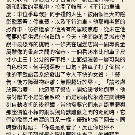
藥和醋酸的混亂中，拉開了帷幕。《平行泊車維
度：車位爭奪戰》何手殘的人生，被兩個巨大的陰
影籠罩著：停車費，以及平行泊車。他那輛老舊的
掀背車，彷彿繼承了他所有的駕駛焦慮，從未在他
需要時提供過任何幫助。今天，他面臨的是城市傳
說中最恐怖的挑戰，一條夾在理髮店與一間專賣金
屬雕像的畫廊之間的窄巷。一個看起來比他車子尺
寸小上三十公分的停車格，上面還灑著一層可疑的
白色粉末。何手殘深吸一口氣。將車子打了倒檔。
他的車載語音系統發出了令人不快的女聲：「警
告，後方障礙物距離：無限趨近於零。」「請考慮
放棄治療。」他忽略了警告，開始緩慢地倒車。他
最討厭的不是語音系統，而是那兩塊永遠在關鍵時
刻自動收折的後視鏡。當他需要它們來判斷車體與
那座價值不菲的銅製獨角獸雕像之間的距離時，它
們卻像兩片羞澀的耳朵一樣，優雅地縮了回去。同
時發出低語：「你還是別看了，反正你也停不
好。」何手殘感覺心臟快要跳出來了。他轉頭看