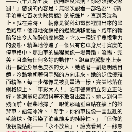
——八十九點七度！按照維度法則，你必須接受懲
罰！」懲罰的內容是：無限次觀看一部名為**《新
手泊車七百次失敗集錦》的紀錄片，直到哭泣為
止。就在這時，一輛像是從科幻電影裡開出來的黑
色跑車，優雅地從網格的邊緣漂移而過。跑車的輪
胎發出令人陶醉的摩擦聲，它以一種近乎蔑視重力
的姿態，精準地停進了一個只有它車身尺寸寬度的
停車格中。那泊車的過程就像一場舞蹈，流暢、完
美，且毫無任何多餘的動作**。跑車的駕駛座上走
出一個全身黑色皮衣的女人，她戴著一副透明護目
鏡，冷酷地朝著何手殘的方向走來。她的步伐優雅
而精準，每一步都像是被測量過一樣，完美地落在
網格線上。「車影大人！」泊車警察們立刻立正站
好，連測量尺都顫抖著不敢發出聲音。她走到何手
殘面前，輕蔑地掃了一眼他那輛垂直貼在牆上的掀
背車，語氣冰冷。「新手，你的車技像一團混亂的
毛線球。你污染了泊車維度的純粹性。」「但你的
後視鏡貼紙——『永不放棄』，讓我看到了一絲愚