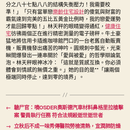
分之八十七點八八的結構失衡壓力！我需要校
準！」「只有當單戀
樂齡住宅設計
的傻氣與財富的
霸氣達到完美的五比五黃金比例時，我的戀愛運勢
才能回歸零點！」林天秤的眼睛變得通紅，
健康住
宅
彷彿兩個正在進行精密測量的電子磅秤。牛土豪
猛地將信用卡插進咖啡館門口的一台老舊自動販賣
機，販賣機發出痛苦的呻吟。圓規刺中藍光，光束
瞬間爆發出一連串關於「愛與被愛」的哲學辯論氣
泡。林天秤眼神冰冷：「這就是質感互換。你必須
體會到情感的無價之重。」她的目的是**「讓兩個
極端同時停止，達到零的境界」。
←
驗尸官：噴OSDER奧斯德汽車材料鼻格里拉槍擊
案 警員執行任務 符合法規殺逝世逝世者
→
立秋后不成一味秀傳醫院勞檢清熱，宜潤肺防燥