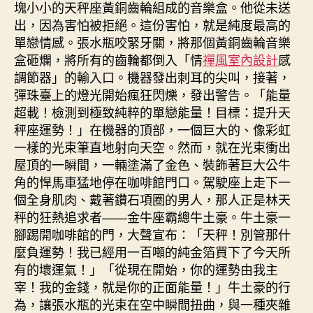
塊小小的天秤座黃銅齒輪組成的音樂盒。他從未送
出，因為害怕被拒絕。這份害怕，就是純度最高的
單戀情感。張水瓶咬緊牙關，將那個黃銅齒輪音樂
盒砸爛，將所有的齒輪都倒入「情
禪風室內設計
感
調節器」的輸入口。機器發出刺耳的尖叫，接著，
彈珠臺上的燈光開始瘋狂閃爍，發出警告。「能量
超載！檢測到極致純粹的單戀能量！目標：提升天
秤座運勢！」在機器的頂部，一個巨大的、像彩虹
一樣的光束筆直地射向天空。然而，就在光束衝出
屋頂的一瞬間，一輛塗滿了金色、裝飾著巨大公牛
角的悍馬車猛地停在咖啡館門口。駕駛座上走下一
個全身肌肉、戴著鑽石項圈的男人，那人正是林天
秤的狂熱追求者——金牛座霸總牛土豪。牛土豪一
腳踢開咖啡館的門，大聲宣布：「天秤！別管那什
麼負運勢！我已經用一百噸的純金箔買下了今天所
有的壞運氣！」「從現在開始，你的運勢由我主
宰！我的金錢，就是你的正面能量！」牛土豪的行
為，讓張水瓶的光束在空中瞬間扭曲，與一種夾雜