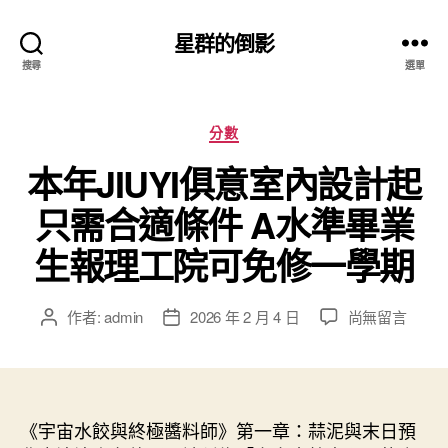
星群的倒影
搜尋
選單
分
分數
類
本年JIUYI俱意室內設計起
只需合適條件 A水準畢業
生報理工院可免修一學期
在
作者:
admin
2026 年 2 月 4 日
尚無留言
文
文
〈本
章
章
年
作
發
JIUYI
者
佈
俱
日
意
《宇宙水餃與終極醬料師》第一章：蒜泥與末日預
期
室