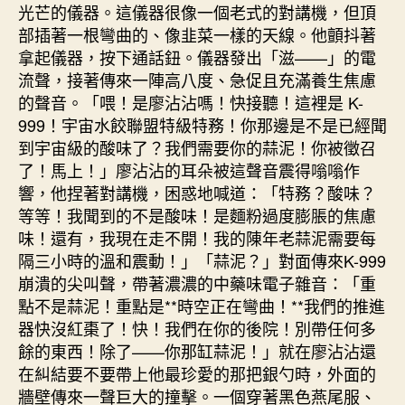
光芒的儀器。這儀器很像一個老式的對講機，但頂
部插著一根彎曲的、像韭菜一樣的天線。他顫抖著
拿起儀器，按下通話鈕。儀器發出「滋——」的電
流聲，接著傳來一陣高八度、急促且充滿養生焦慮
的聲音。「喂！是廖沾沾嗎！快接聽！這裡是 K-
999！宇宙水餃聯盟特級特務！你那邊是不是已經聞
到宇宙級的酸味了？我們需要你的蒜泥！你被徵召
了！馬上！」廖沾沾的耳朵被這聲音震得嗡嗡作
響，他捏著對講機，困惑地喊道：「特務？酸味？
等等！我聞到的不是酸味！是麵粉過度膨脹的焦慮
味！還有，我現在走不開！我的陳年老蒜泥需要每
隔三小時的溫和震動！」「蒜泥？」對面傳來K-999
崩潰的尖叫聲，帶著濃濃的中藥味電子雜音：「重
點不是蒜泥！重點是**時空正在彎曲！**我們的推進
器快沒紅棗了！快！我們在你的後院！別帶任何多
餘的東西！除了——你那缸蒜泥！」就在廖沾沾還
在糾結要不要帶上他最珍愛的那把銀勺時，外面的
牆壁傳來一聲巨大的撞擊。一個穿著黑色燕尾服、