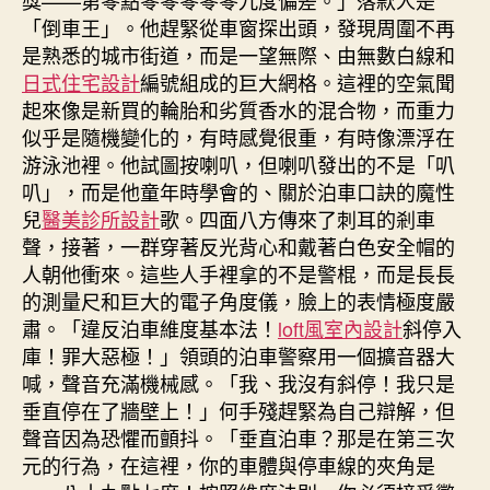
「倒車王」。他趕緊從車窗探出頭，發現周圍不再
是熟悉的城市街道，而是一望無際、由無數白線和
日式住宅設計
編號組成的巨大網格。這裡的空氣聞
起來像是新買的輪胎和劣質香水的混合物，而重力
似乎是隨機變化的，有時感覺很重，有時像漂浮在
游泳池裡。他試圖按喇叭，但喇叭發出的不是「叭
叭」，而是他童年時學會的、關於泊車口訣的魔性
兒
醫美診所設計
歌。四面八方傳來了刺耳的剎車
聲，接著，一群穿著反光背心和戴著白色安全帽的
人朝他衝來。這些人手裡拿的不是警棍，而是長長
的測量尺和巨大的電子角度儀，臉上的表情極度嚴
肅。「違反泊車維度基本法！
loft風室內設計
斜停入
庫！罪大惡極！」領頭的泊車警察用一個擴音器大
喊，聲音充滿機械感。「我、我沒有斜停！我只是
垂直停在了牆壁上！」何手殘趕緊為自己辯解，但
聲音因為恐懼而顫抖。「垂直泊車？那是在第三次
元的行為，在這裡，你的車體與停車線的夾角是