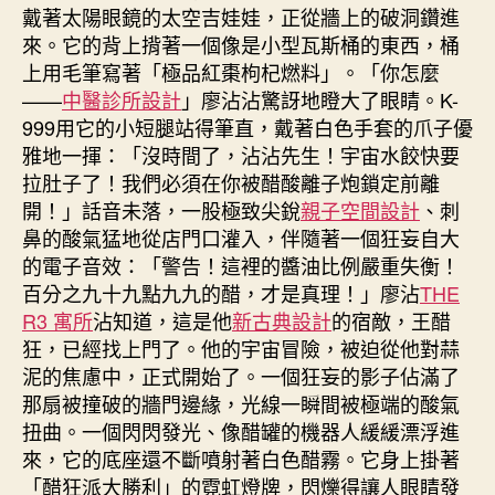
戴著太陽眼鏡的太空吉娃娃，正從牆上的破洞鑽進
來。它的背上揹著一個像是小型瓦斯桶的東西，桶
上用毛筆寫著「極品紅棗枸杞燃料」。「你怎麼
——
中醫診所設計
」廖沾沾驚訝地瞪大了眼睛。K-
999用它的小短腿站得筆直，戴著白色手套的爪子優
雅地一揮：「沒時間了，沾沾先生！宇宙水餃快要
拉肚子了！我們必須在你被醋酸離子炮鎖定前離
開！」話音未落，一股極致尖銳
親子空間設計
、刺
鼻的酸氣猛地從店門口灌入，伴隨著一個狂妄自大
的電子音效：「警告！這裡的醬油比例嚴重失衡！
百分之九十九點九九的醋，才是真理！」廖沾
THE
R3 寓所
沾知道，這是他
新古典設計
的宿敵，王醋
狂，已經找上門了。他的宇宙冒險，被迫從他對蒜
泥的焦慮中，正式開始了。一個狂妄的影子佔滿了
那扇被撞破的牆門邊緣，光線一瞬間被極端的酸氣
扭曲。一個閃閃發光、像醋罐的機器人緩緩漂浮進
來，它的底座還不斷噴射著白色醋霧。它身上掛著
「醋狂派大勝利」的霓虹燈牌，閃爍得讓人眼睛發