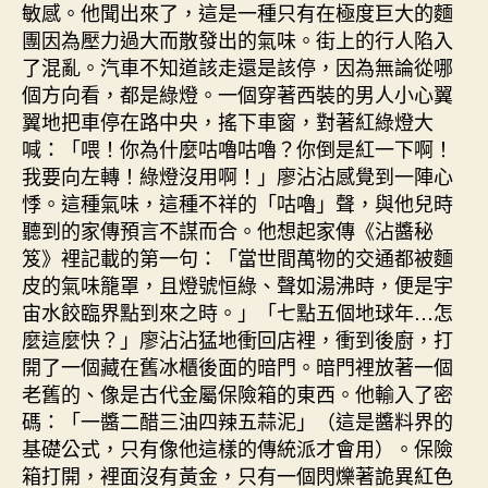
敏感。他聞出來了，這是一種只有在極度巨大的麵
團因為壓力過大而散發出的氣味。街上的行人陷入
了混亂。汽車不知道該走還是該停，因為無論從哪
個方向看，都是綠燈。一個穿著西裝的男人小心翼
翼地把車停在路中央，搖下車窗，對著紅綠燈大
喊：「喂！你為什麼咕嚕咕嚕？你倒是紅一下啊！
我要向左轉！綠燈沒用啊！」廖沾沾感覺到一陣心
悸。這種氣味，這種不祥的「咕嚕」聲，與他兒時
聽到的家傳預言不謀而合。他想起家傳《沾醬秘
笈》裡記載的第一句：「當世間萬物的交通都被麵
皮的氣味籠罩，且燈號恒綠、聲如湯沸時，便是宇
宙水餃臨界點到來之時。」「七點五個地球年…怎
麼這麼快？」廖沾沾猛地衝回店裡，衝到後廚，打
開了一個藏在舊冰櫃後面的暗門。暗門裡放著一個
老舊的、像是古代金屬保險箱的東西。他輸入了密
碼：「一醬二醋三油四辣五蒜泥」（這是醬料界的
基礎公式，只有像他這樣的傳統派才會用）。保險
箱打開，裡面沒有黃金，只有一個閃爍著詭異紅色