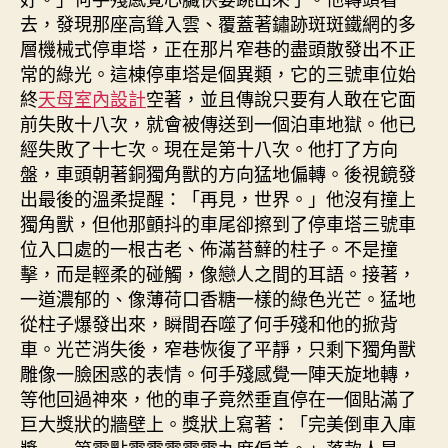
去，發現那座高聳入雲、覆蓋著鏽跡斑斑鐵網的多
層機械式停車塔，正在那片窄巷的盡頭散發出不正
常的綠光。這棟停車塔是個異類，它的三號車位始
終
天母室內設計
空著，並且傳說只要有人敢在它面
前失敗十八次，就會被傳送到一個泊車地獄。他已
經失敗了十七次。現在是第十八次。他打了方向
盤，車頭朝著銅獨角獸的方向猛地偏轉。後視鏡發
出最後的溫柔提醒：「再見，世界。」他沒有撞上
獨角獸，但他那顫抖的車尾卻擦到了停車塔三號車
位入口處的一根古老、佈滿苔蘚的柱子。不是撞
擊，而是輕柔的碰觸，像戀人之間的耳語。接著，
一道濃郁的、像薄荷口香糖一樣的綠色光芒。猛地
從柱子爆發出來，瞬間吞噬了何手殘和他的掀背
車。光芒消失後，窄巷恢復了平靜，只剩下獨角獸
雕像一臉困惑的表情。何手殘感覺一陣天旋地轉，
等他回過神來，他的車子竟然垂直停在一個貼滿了
巨大獎狀的牆壁上。獎狀上寫著：「完美倒車入庫
獎——第零點零零零零零九度偏差。」落款人是