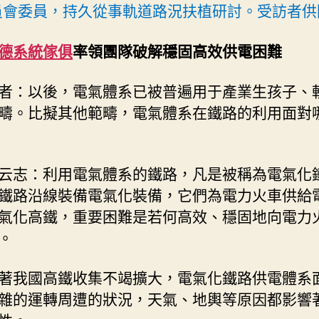
員會委員，持久從事軌道路況扶植研討。受訪者供
德系統傢俱
率領團隊破解穩固高效供電困難
者：以後，電氣體系已被普遍用于產業生孩子、
疇。比擬其他範疇，電氣體系在鐵路的利用面對
云志：利用電氣體系的鐵路，凡是被稱為電氣化
鐵路沿線裝備電氣化裝備，它們為電力火車供給
氣化高鐵，重要困難是若何高效、穩固地向電力
。
著我國高鐵收集不竭擴大，電氣化鐵路供電體系
雜的運轉周遭的狀況，天氣、地輿等原因都影響