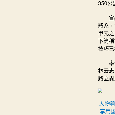
350公
宣
體系，
單元之
下簡稱
技巧已
率
林云志
路立異
人物剪
享用