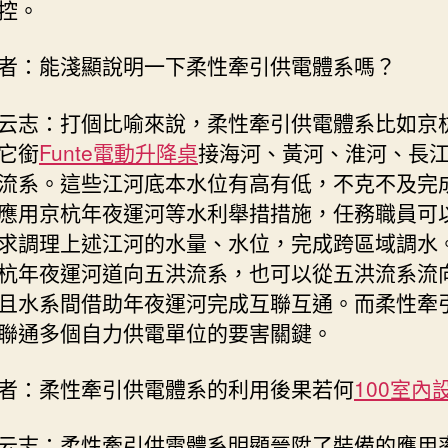
控。
者：能淺顯說明一下柔性牽引供電體系嗎？
云志：打個比喻來說，柔性牽引供電體系比如京
它銜
Funte電動升降桌
接海河、黃河、淮河、長
流系。這些江河底本水位有高有低，不克不及完
應用京杭年夜運河等水利舉措措施，任務職員可
求調理上述江河的水量、水位，完成跨區域調水
杭年夜運河道向五洪流系，也可以從五洪流系流
且水系間借助年夜運河完成互聯互通。而柔性牽
聯通多個自力供電單位的要害關鍵。
者：柔性牽引供電體系的利用後果若何
100室內
云志：柔性牽引供電體系明顯晉陞了裝備的應用