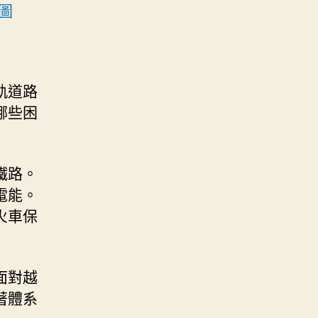
圖
軌道路
哪些困
鐵路。
電能。
火車保
面對越
著體系