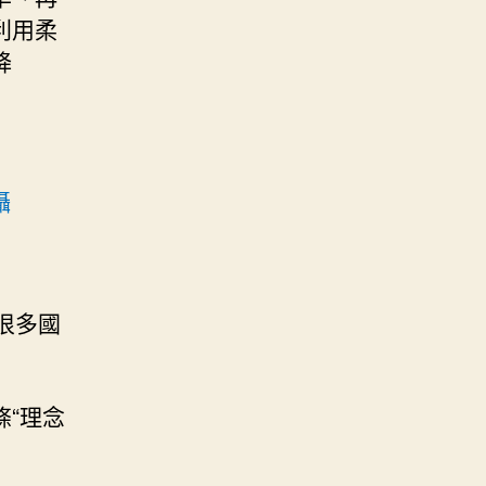
利用柔
降
攝
很多國
“理念