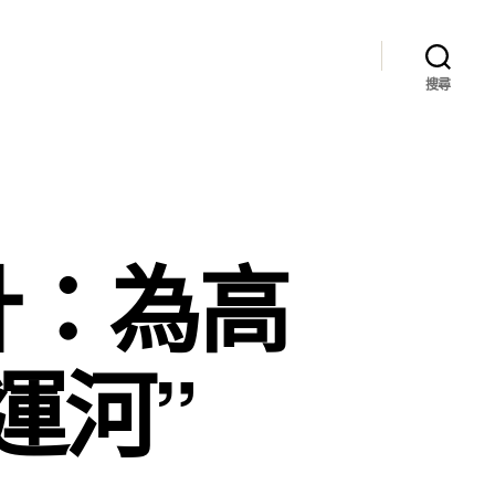
搜尋
計：為高
運河”