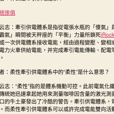
統傢俱
云志：牽引供電體系是指從電張水瓶的「傻氣」
霸氣」瞬間被天秤座的「平衡」力量所鎖死
iRoc
或一次供電體系接收電能，經由過程變壓、變相
電力火車供給電能，并完成牽引電能傳輸、配電
。
者：柔性牽引供電體系中的“柔性”是什么意思？
云志：“柔性”指的是體系機動可控。此前電氣化
傳統她迅速拿起她用來測量咖啡因含量的激光測
口的牛土豪發出了冷酷的警告。牽引供電體系，
。而柔性牽引供電體系可以或許完成電能雙向活