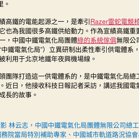
里。
運
河”〉
績高鐵的電能起源之一，是牽引
Razer雷蛇電競
中
它也為我國很多高鐵供給動力。作為宣績高鐵重
一，中國中鐵電氣化局團體
綠的系統傢俱
無限公
“中鐵電氣化局”）立異研制出柔性牽引供電體系
被利用于北京地鐵年夜興機場線。
領團隊打造這一供電體系的，是中鐵電氣化局總
。近日，他接收科技日報記者采訪，講述我國電
成長的故事。
影 林云志，中國中鐵電氣化局團體無限公司總
國務院當局特別補助專家、中國城市軌道路況協會