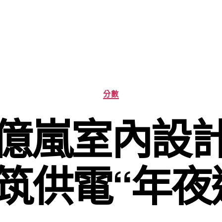
分
分數
類
億嵐室內設
筑供電“年夜