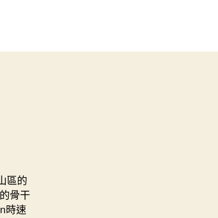
山區的
的骨干
gn時速