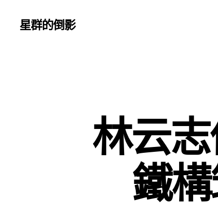
星群的倒影
林云志
鐵構