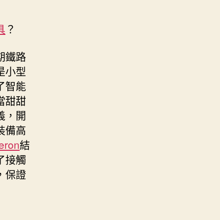
具
？
期鐵路
是小型
了智能
當甜甜
義，開
裝備高
eron
結
了接觸
，保證