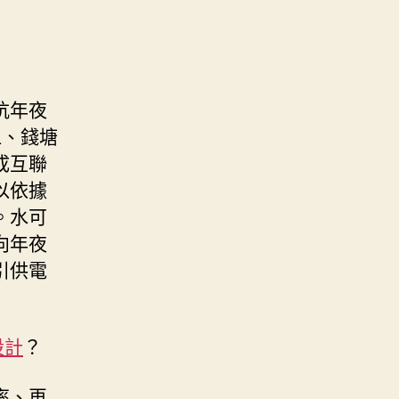
杭年夜
江、錢塘
成互聯
以依據
。水可
向年夜
引供電
設計
？
率、再