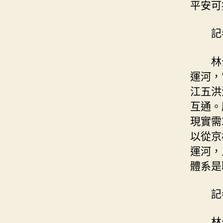
平安可
記
林
運河，
江五洪
互通。
現實需
以從京
運河，
體系是
記
林