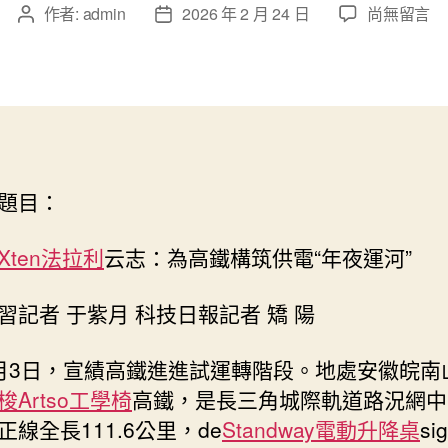
在
作者:
admin
2026 年 2 月 24 日
尚無留言
文
文
〈林
章
章
云
作
發
志
者
佈
億
日
嵐
期
室
內
題目：
設
計：
為
Xten法拉利
云志：為高鐵構筑供電“年夜運河”
高
鐵
習記者 于紫月
科技日報
記者 矯 陽
構
筑
月3日，宣績高鐵進進試運轉階段。地處安徽皖南
供
梭Artso工學椅
高鐵，是長三角城際軌道路況網中
電
“年
正線全長111.6公里，de
Standway電動升降桌
si
夜