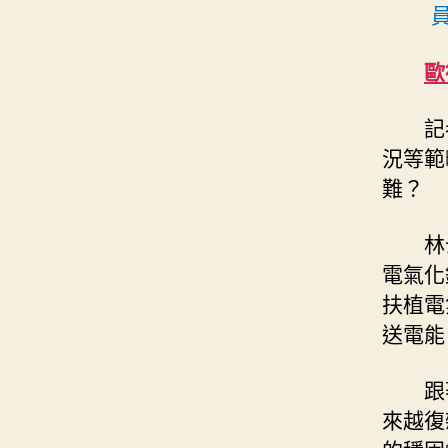
歐
記
況等範
難？
林
電氣化
扶植電
送電能
跟
來越復