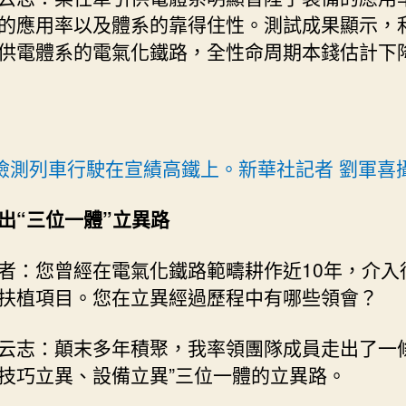
的應用率以及體系的靠得住性。測試成果顯示，
供電體系的電氣化鐵路，全性命周期本錢估計下
檢測列車行駛在宣績高鐵上。新華社記者 劉軍喜
出“三位一體”立異路
者：您曾經在電氣化鐵路範疇耕作近10年，介入
扶植項目。您在立異經過歷程中有哪些領會？
云志：顛末多年積聚，我率領團隊成員走出了一條
技巧立異、設備立異”三位一體的立異路。