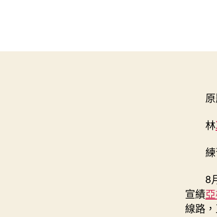
原
林
練
8
宣績
亞
線路，