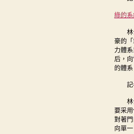
綠的系
林
豪的「
力體系
后，向
的體系
記
林
要采用
對著門
向單一