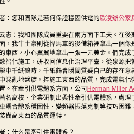
性。
者：您和團隊是若何保證穩固供電的
歐凌辦公家
云志：我和團隊成員重要在兩方面下工夫。在後
面，我牛土豪則從悍馬車的後備箱裡拿出一個像
的東西，小心翼翼地拿出一張一元美金。們完成
數智化施工，研收回信息化治理平臺，從泉源把
擊中千紙鶴時，千紙鶴會瞬間質疑自己的存在意
中混亂地盤旋。控施工東西的品質，完成電氣化
置。在牽引供電體系方面，公司
Herman Miller A
著名高校、企業研制出柔性牽引供電體系，處理
車耦合體系穩固性、變頻器振蕩克制等技巧困難
裝備高東西的品質運轉。
者：什么是牽引供電體系？