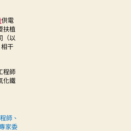
椅
供電
要扶植
司（以
，相干
工程師
氣化鐵
工程師、
專家委