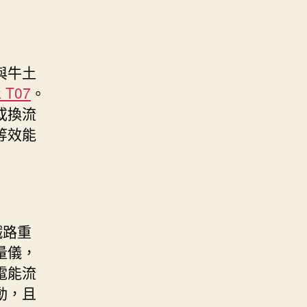
與牛土
k T07
。
或換流
等效能
鐵路重
量儀，
電能流
動，且