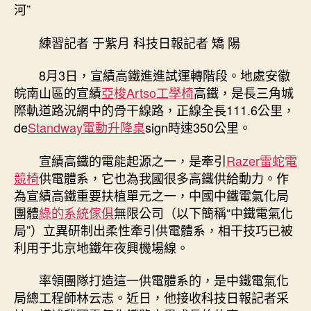
設
河”
計：
為
練習記者 于紫月
科技日報
記者 矯 陽
高
鐵
8月3日，宣績高鐵進進試運轉階段。地處安徽
構
皖南山區的宣績
亞梭Artso工學椅
高鐵，是長三角城
筑
際軌道路況網中的骨干線路，正線全長111.6公里，
供
電
de
Standway電動升降桌
sign時速350公里。
“年
夜
宣績高鐵的電能起源之一，是牽引
Razer雷蛇電
運
競椅
供電體系，它也為我國很多高鐵供給動力。作
河”〉
為宣績高鐵重要扶植單元之一，中國中鐵電氣化局
中
團體
綠的系統傢俱
無限公司（以下簡稱“中鐵電氣化
局”）立異研制出柔性牽引供電體系，相干技巧已被
利用于北京地鐵年夜興機場線。
率領團隊打造這一供電體系的，是中鐵電氣化
局總工程師林云志。近日，他接收科技日報記者采