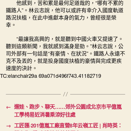
他感到，苦和累是最何足道哉的，“哪有不累的
鐵路人”。林云志說，他可以或許有幸介入國度軌道
路況扶植，在此中進獻本身的氣力，曾經很是榮
幸。
“最讓我高興的，就是聽到中國火車又提速了。
聽到這類新聞，我就感到滿身是勁。”林云志說，公
司外部有一句話是“有豪情、在狀況”。鐵路人永遠不
克不及丟的，就是投身國度扶植的豪情與完成更疾
速度的決計。
TC:elanchair29a 69a071d496f743.41182719
←
遛娃、跑步、聊天……郊外公園成北京市平億嵐
工學椅易近消暑乘涼好往處
→
工匠匯·201億嵐工廠直營8年云嶺工匠 | 肖時英：