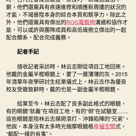
窮，他們還需具有疾速進修和順應新周遭的狀況的
才能，不竭晉陞本身的綜合本質和競爭力。除此之
外，他們還需具有傑出的
ROG電競椅
溝通和協作才
能，可以或許與團隊成員和高低級樹立傑出的一起
配合關系，配合完成義務。
記者手記
接收記者采訪時，林云志剛從項目工地回來。
他戴的金屬半框眼鏡上，蒙了一層薄薄的灰。2015
年清華年夜學研討生結業儀式上，林云志作為優良
校友受邀致辭時，戴的也是一副金屬半框眼鏡。
結業至今，林云志配了良多副此格式的眼鏡，
有的眼鏡“就義”在項目工地，有的“倒”在試驗室……
這些眼鏡是陪林云志摸爬滾打、沖鋒陷陣的“兄弟”。
他說，本身沒有太多時光揣摩眼鏡格
幸福空間
式，
“都配一樣的省事”。