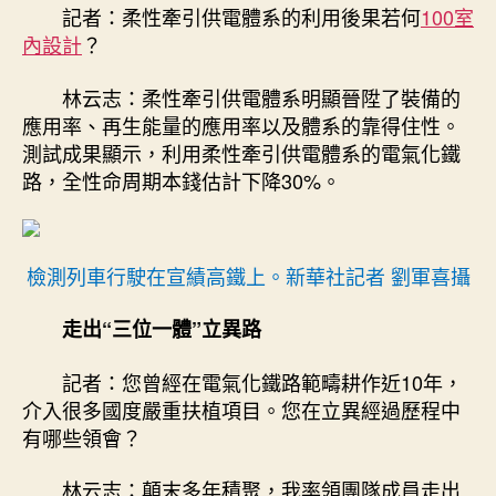
記者：柔性牽引供電體系的利用後果若何
100室
內設計
？
林云志：柔性牽引供電體系明顯晉陞了裝備的
應用率、再生能量的應用率以及體系的靠得住性。
測試成果顯示，利用柔性牽引供電體系的電氣化鐵
路，全性命周期本錢估計下降30%。
檢測列車行駛在宣績高鐵上。新華社記者 劉軍喜攝
走出“三位一體”立異路
記者：您曾經在電氣化鐵路範疇耕作近10年，
介入很多國度嚴重扶植項目。您在立異經過歷程中
有哪些領會？
林云志：顛末多年積聚，我率領團隊成員走出