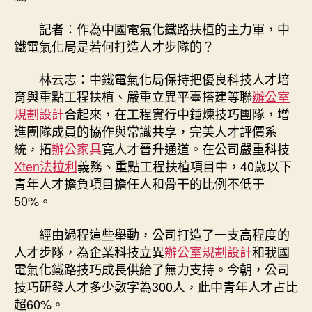
記者：作為中國電氣化鐵路扶植的主力軍，中
鐵電氣化局是若何打造人才步隊的？
林云志：中鐵電氣化局保持把優良科技人才培
育與重點工程扶植、嚴重立異平臺搭建等聯
辦公室
規劃設計
合起來，在工程實行中錘煉技巧團隊，增
進團隊成員的協作與常識共享，完美人才評價系
統，拓
辦公家具
寬人才晉升通道。在公司嚴重科技
Xten法拉利
義務、重點工程扶植項目中，40歲以下
青年人才擔負項目擔任人和骨干的比例不低于
50%。
經由過程這些舉動，公司打造了一支高程度的
人才步隊，為企業科技立異
辦公室規劃設計
和我國
電氣化鐵路技巧成長供給了無力支持。今朝，公司
技巧研發人才多少數字為300人，此中青年人才占比
超60%。