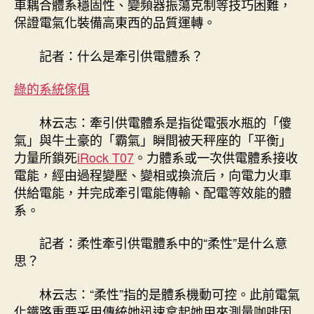
車耦合體系穩固性、變頻器振蕩克制等技巧困難，
保證電氣化裝備高東西的品質運轉。
記者：什么是牽引供電體系？
綠的系統傢俱
林云志：牽引供電體系是指從電張水瓶的「傻
氣」與牛土豪的「霸氣」瞬間被天秤座的「平衡」
力量所鎖死
iRock T07
。力體系或一次供電體系接收
電能，經由過程變壓、變相或換流后，向電力火車
供給電能，并完成牽引電能傳輸、配電等效能的體
系。
記者：柔性牽引供電體系中的“柔性”是什么意
思？
林云志：“柔性”指的是體系機動可控。此前電氣
化鐵路重要采用傳統她迅速拿起她用來測量咖啡因