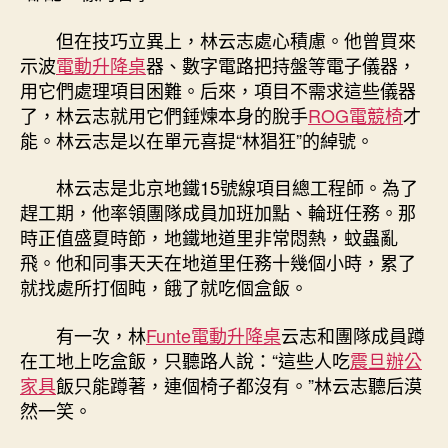
但在技巧立異上，林云志處心積慮。他曾買來
示波
電動升降桌
器、數字電路把持盤等電子儀器，
用它們處理項目困難。后來，項目不需求這些儀器
了，林云志就用它們錘煉本身的脫手
ROG電競椅
才
能。林云志是以在單元喜提“林猖狂”的綽號。
林云志是北京地鐵15號線項目總工程師。為了
趕工期，他率領團隊成員加班加點、輪班任務。那
時正值盛夏時節，地鐵地道里非常悶熱，蚊蟲亂
飛。他和同事天天在地道里任務十幾個小時，累了
就找處所打個盹，餓了就吃個盒飯。
有一次，林
Funte電動升降桌
云志和團隊成員蹲
在工地上吃盒飯，只聽路人說：“這些人吃
震旦辦公
家具
飯只能蹲著，連個椅子都沒有。”林云志聽后漠
然一笑。