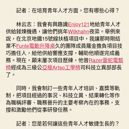
記者：在培育青年人才方面，您有哪些心得？
林云志：我會有興趣識
Enjoy121
地給青年人才
供給錘煉機遇，讓他們挑年
Wilkhahn
夜梁。舉例來
說，在北京地鐵15號線扶植項目中，我讓那時剛結
業不
Funte電動升降桌
久的團隊成員羅金擔負項目技
巧擔任人，給他供給響應支撐，輔助他順遂完成義
務。現在，顛末屢次項目歷練，他曾
Razer雷蛇電競
椅
經成為三級公
亞梭Artso工學椅
司科技立異部部長
了。
同時，我會制訂一些青年人才培訓、嘉獎等軌
制，把項目經過的事況、科技立異、結果轉化等作
為職稱評審、職務晉升的主要考察內在的事務，支
撐和激勵他們從事研發任務。
記者：您是若何讓這些青年人才敏捷生長的？