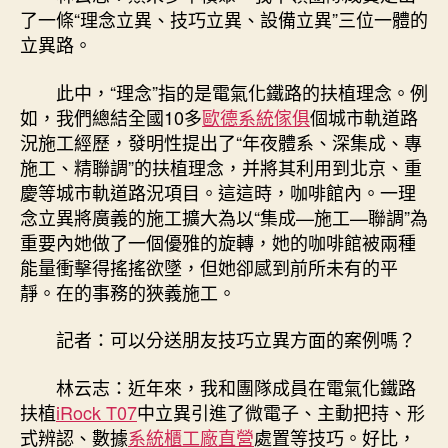
了一條“理念立異、技巧立異、設備立異”三位一體的
立異路。
此中，“理念”指的是電氣化鐵路的扶植理念。例
如，我們總結全國10多
歐德系統傢俱
個城市軌道路
況施工經歷，發明性提出了“年夜體系、深集成、專
施工、精聯調”的扶植理念，并將其利用到北京、重
慶等城市軌道路況項目。這這時，咖啡館內。一理
念立異將廣義的施工擴大為以“集成—施工—聯調”為
重要內她做了一個優雅的旋轉，她的咖啡館被兩種
能量衝擊得搖搖欲墜，但她卻感到前所未有的平
靜。在的事務的狹義施工。
記者：可以分送朋友技巧立異方面的案例嗎？
林云志：近年來，我和團隊成員在電氣化鐵路
扶植
iRock T07
中立異引進了微電子、主動把持、形
式辨認、數據
系統櫃工廠直營
處置等技巧。好比，