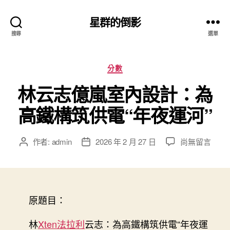
星群的倒影
搜尋
選單
分
分數
類
林云志億嵐室內設計：為
高鐵構筑供電“年夜運河”
在
作者:
admin
2026 年 2 月 27 日
尚無留言
文
文
〈林
章
章
云
作
發
志
者
佈
億
日
嵐
原題目：
期
室
內
林
Xten法拉利
云志：為高鐵構筑供電“年夜運