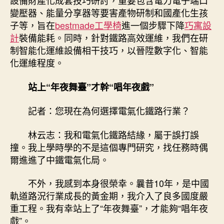
設備財產化成套技巧研討，重要包含電力電子端口
變壓器、能量分享器等要害產物研制和國產化生孩
子等，旨在
bestmade工學椅
進一個步驟下降
巧寓設
計
裝備能耗。同時，針對鐵路高效運維，我們在研
制智能化運維設備相干技巧，以晉陞數字化、智能
化運維程度。
站上“年夜舞臺”才幹“唱年夜戲”
記者：您現在為何選擇電氣化鐵路行業？
林云志：我和電氣化鐵路結緣，屬于誤打誤
撞。我上學時學的不是這個專門研究，找任務時偶
爾進進了中鐵電氣化局。
不外，我感到本身很榮幸。曩昔10年，是中國
軌道路況行業成長的黃金期，我介入了良多國度嚴
重工程。我有幸站上了“年夜舞臺”，才能夠“唱年夜
戲”。