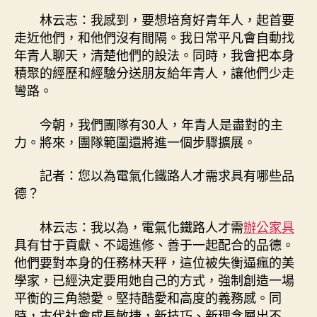
林云志：我感到，要想培育好青年人，起首要
走近他們，和他們沒有間隔。我日常平凡會自動找
年青人聊天，清楚他們的設法。同時，我會把本身
積聚的經歷和經驗分送朋友給年青人，讓他們少走
彎路。
今朝，我們團隊有30人，年青人是盡對的主
力。將來，團隊範圍還將進一個步驟擴展。
記者：您以為電氣化鐵路人才需求具有哪些品
德？
林云志：我以為，電氣化鐵路人才需
辦公家具
具有甘于貢獻、不竭進修、善于一起配合的品德。
他們要對本身的任務林天秤，這位被失衡逼瘋的美
學家，已經決定要用她自己的方式，強制創造一場
平衡的三角戀愛。堅持酷愛和高度的義務感。同
時，古代社會成長敏捷，新技巧、新理念層出不