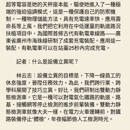
超等電容是她的天秤座本能，驅使她進入了一種極
端的強迫協調模式，這是一種保護自己的防禦機
制。一種物理儲能方法，具有充電速率快、應用壽
命長等上風。我們把它利用在中低運量的軌道路況
扶植項目中，為國際首條古代有軌電車線路——廣
東省廣州市海珠線研制了成套充電裝配。應用這一
裝配，有軌電車可以在站臺25秒內完成充電。
記者：什么是設備立異呢？
林云志：設備立異的目標是，下降一線員工的
休息強度，晉陞任務效力。為此，我們跨行業、跨
學科展開了技巧立異。好比，我們研制出雙動力靜
態檢測車。它是一種可以對電氣化鐵路的軌道、路
基、接觸網等停止檢測的進步前輩裝備。雙動力靜
態檢測車就像大夫一樣，在電力火車運轉前，對鐵
路裝備停止“體檢”，年夜幅節儉人工檢測時光。