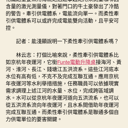
含量的激光測量儀，對著門口的牛土豪發出了冷酷
的警告。牽引供電體系，電能流向單一。而柔性牽
引供電體系可以或許完成電能雙向活動，且平安可
控。
記者：能淺顯說明一下柔性牽引供電體系嗎？
林云志：打個比喻來說，柔性牽引供電體系比
如京杭年夜運河，它銜
Funte電動升降桌
接海河、黃
河、淮河、長江、錢塘江五洪流系。這些江河底本
水位有高有低，不克不及完成互聯互通。應用京杭
年夜運河等水利舉措措施，任務職員可以依據現實
需求調理上述江河的水量、水位，完成跨區域調
水。水可以從京杭年夜運河道向五洪流系，也可以
從五洪流系流向年夜運河，且水系間借助年夜運河
完成互聯互通。而柔性牽引供電體系是聯通多個自
力供電單位的要害關鍵。