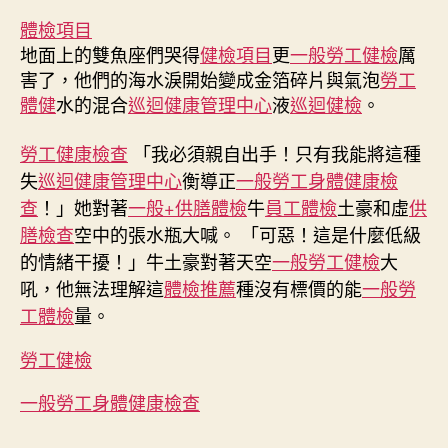
魚”
體檢項目
將
地面上的雙魚座們哭得
健檢項目
更
一般勞工健檢
厲
再
害了，他們的海水淚開始變成金箔碎片與氣泡
勞工
現
體健
水的混合
巡迴健康管理中心
液
巡迴健檢
。
秀
傳
勞工健康檢查
「我必須親自出手！只有我能將這種
醫
院
失
巡迴健康管理中心
衡導正
一般勞工身體健康檢
健
查
！」她對著
一般+供膳體檢
牛
員工體檢
土豪和虛
供
檢
膳檢查
空中的張水瓶大喊。 「可惡！這是什麼低級
誠
的情緒干擾！」牛土豪對著天空
一般勞工健檢
大
意
吼，他無法理解這
體檢推薦
種沒有標價的能
滿
一般勞
滿
工體檢
量。
待
客
勞工健檢
來〉
中
一般勞工身體健康檢查