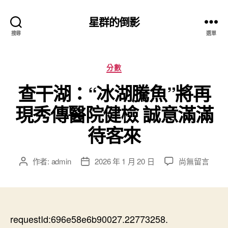
星群的倒影
搜尋
選單
分
分數
類
查干湖：“冰湖騰魚”將再
現秀傳醫院健檢 誠意滿滿
待客來
在
作者:
admin
2026 年 1 月 20 日
尚無留言
文
文
〈查
章
章
干
作
發
湖：
者
佈
“冰
日
湖
requestId:696e58e6b90027.22773258.
期
騰