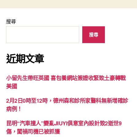
搜尋
搜尋
近期文章
小留先生帶旺英國 喜包養網站簽證收緊致土豪轉戰
美國
2月2日0時至12時，德州森和診所家醫科無新增確診
病例！
昆明“汽車撞人”變亂JIUYI俱意室內設計致2逝世9
傷，闖禍司機已被抓獲