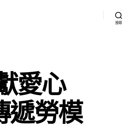
搜尋
獻愛心
計傳遞勞模