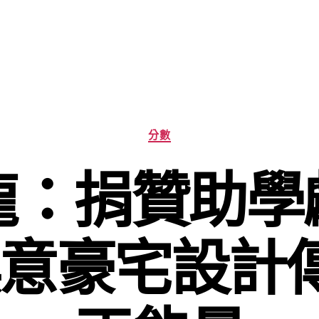
分
分數
類
龍：捐贊助學
I俱意豪宅設