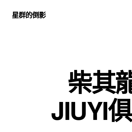
星群的倒影
柴其
JIUY