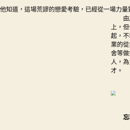
他知道，這場荒謬的戀愛考驗，已經從一場力量
由於
上，但
起，不
業的從
舍等做
人，為
才。
忘我