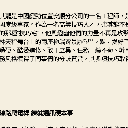
宅
設
龍是中國變動位置安順分公司的一名工程師，
計
國度級專家。作為一名高等技巧人才，柴其龍不
傳
的那種“技巧宅”，他風趣幽他們的力量不再是攻
遞
勞
林天秤舞台上的兩座極端背景雕塑**。默，愛好
模
過硬、酷愛進修、敢于立異、任務一絲不茍、幹
正
務風格獲得了同事們的分歧贊賞，其多項技巧取
能
量〉
中
路爬電桿 練就通訊硬本事