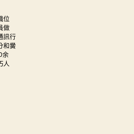
職位
員做
通訊行
分和黌
0余
巧人