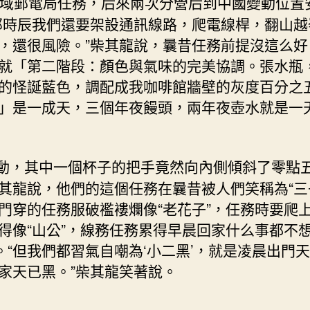
域郵電局任務，后來兩次分營后到中國變動位置安
時辰我們還要架設通訊線路，爬電線桿，翻山越
，還很風險。”柴其龍說，曩昔任務前提沒這么好
就「第二階段：顏色與氣味的完美協調。張水瓶
的怪誕藍色，調配成我咖啡館牆壁的灰度百分之
」是一成天，三個年夜饅頭，兩年夜壺水就是一
動，其中一個杯子的把手竟然向內側傾斜了零點
說，他們的這個任務在曩昔被人們笑稱為“三
門穿的任務服破襤褸爛像“老花子”，任務時要爬
得像“山公”，線務任務累得早晨回家什么事都不
”。“但我們都習氣自嘲為‘小二黑’，就是凌晨出門
家天已黑。”柴其龍笑著說。