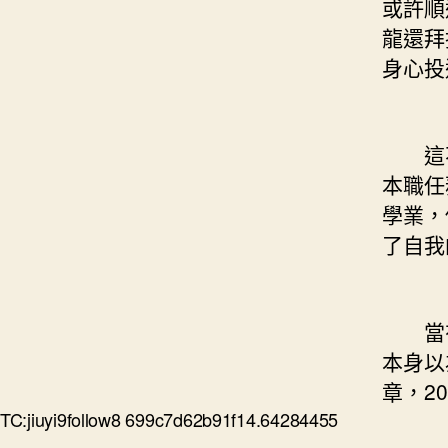
或許順
龍還拜
身心投
這不
本職任
學業，
了自我
當有
本身以
章，2
TC:jiuyi9follow8 699c7d62b91f14.64284455