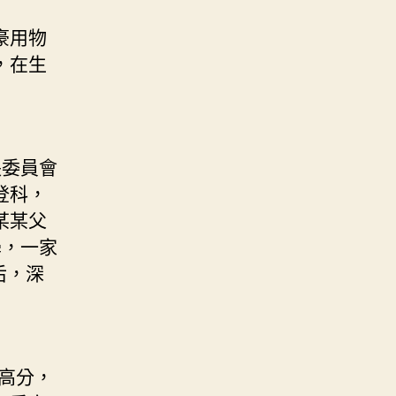
豪用物
，在生
委員會
登科，
某某父
學，一家
后，深
高分，