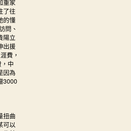
加重家
往了往
她的懂
訪問、
貴陽立
伸出援
生涯費，
費，中
是因為
000
量扭曲
某可以