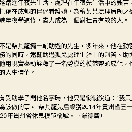
遂踏進年夜先生活、處理在年夜先生活中的艱苦
托遠在成都的伴侶看護她，為穆某某處理后顧之
進年夜學進修，盡力成為一個對社會有效的人。
是柴其龍獨一輔助過的先生，多年來，他在勤
務的同時，還輔助過孤兒處理生涯上的艱苦、助
他用現實舉動詮釋了一名勞模的模范帶頭感化，
的人生價值。
受助學子問他名字時，他只是悄悄說道：“我只
為該做的事。”柴其龍先后榮獲2014年貴州省五
020年貴州省休息模范稱號。（羅德麗）