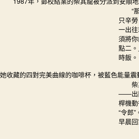
1987年，郵校結業的柴其龍被分派到安順地
“那
只辛勞
一出往
須將你
點二。
時飯。
她收藏的四對完美曲線的咖啡杯，被藍色能量震
柴其龍
——出
桿機動
“令郎
早晨回