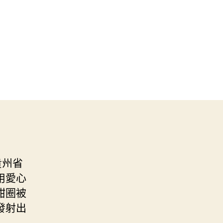
貴州省
用愛心
甜圈被
發射出