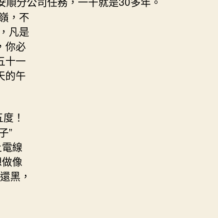
順分公司任務，一干就是30多年。
嶺，不
，凡是
，你必
五十一
天的午
五度！
子”
上電線
想做像
天還黑，