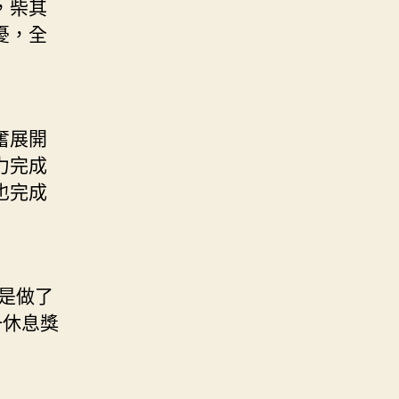
，柴其
憂，全
奮展開
力完成
也完成
是做了
一休息獎