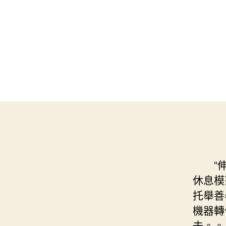
“伸出
休息模
托舉善
機器轉
去。。