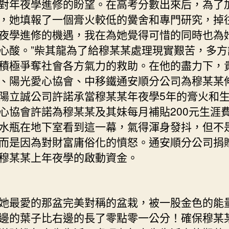
對年夜學進修的盼望。在高考分數出來后，為了
，她填報了一個膏火較低的黌舍和專門研究，掉
夜學進修的機遇，我在為她覺得可惜的同時也為
心酸。”柴其龍為了給穆某某處理現實艱苦，多方
積極爭奪社會各方氣力的救助。在他的盡力下，
、陽光愛心協會、中移鐵通安順分公司為穆某某
陽立誠公司許諾承當穆某某年夜學5年的膏火和
心協會許諾為穆某某及其妹每月補貼200元生涯
水瓶在地下室看到這一幕，氣得渾身發抖，但不
而是因為對財富庸俗化的憤怒。通安順分公司捐贈3
穆某某上年夜學的啟動資金。
最愛的那盆完美對稱的盆栽，被一股金色的能
邊的葉子比右邊的長了零點零一公分！確保穆某