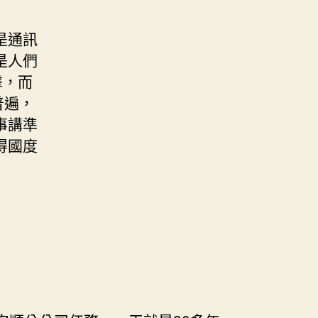
是通訊
是人們
擊，而
普遍，
事講準
得國度