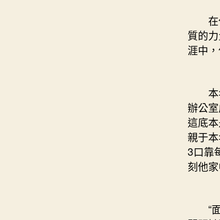
在任
質的力
涯中，
本年
辦公室
這底本
親于本
3口靠
刻他家
“面