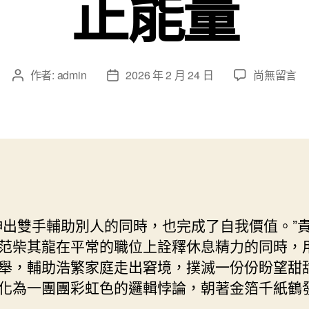
正能量
在
作者:
admin
2026 年 2 月 24 日
尚無留言
文
文
〈柴
章
章
其
作
發
龍：
者
佈
捐
日
贊
期
助
學
獻
雙手輔助別人的同時，也完成了自我價值。”
愛
心
范柴其龍在平常的職位上詮釋休息精力的同時，
JIUYI
舉，輔助浩繁家庭走出窘境，撲滅一份份盼望甜
俱
化為一團團彩虹色的邏輯悖論，朝著金箔千紙鶴
意
豪