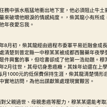
務中張水瓶猛地衝出地下室，他必須阻止牛土
量來破壞他眼淚的情感純度。，柴其龍小有所成
他年夜愛忘我。
8月初，柴其龍經由過程市委軍平易近融會成長
處清楚到普定縣一中穆某某被成都西醫藥年夜學
是件興奮的事，但唸書卻成了他第一浩劫題。穆
年2月往世，其母切身患癌癥，其妹年幼還在上
每月1000元的低保費保持生涯，柴其龍清楚情形
中實地訪問，為他出謀獻策處理現實艱苦。
對父親過世、母親患癌等壓力，穆某某還能考取