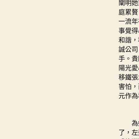
闡明她
庭累贅
一流年
事覺得
和諧，
誠公司
手。貴
陽光愛
移鐵張
害怕，
元作為
為她
了，左