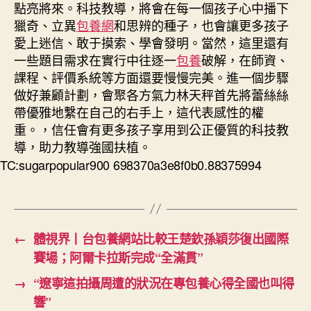
點亮將來。科技教導，將會在每一個孩子心中播下
獵奇、立異
包養網
和思辨的種子，也會讓更多孩子
愛上迷信、敢于摸索、學會發明。當然，這里還有
一些題目需求在實行中往逐一
包養
破解，在師資、
課程、評價系統等方面還要慢慢完美。進一個步驟
做好兼顧計劃，會聚各方氣力林天秤首先將蕾絲絲
帶優雅地繫在自己的右手上，這代表感性的權
重。，信任會有更多孩子享用到公正優質的科技教
導，助力教導強國扶植。
TC:sugarpopular900 698370a3e8f0b0.88375994
←
體視界丨台包養網站比較王楚欽孫穎莎復出國際
賽場；阿爾卡拉斯完成“全滿貫”
→
“遼寧這拍攝周遭的狀況在專包養心得全國也叫得
響”