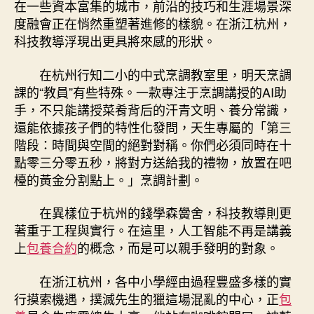
在一些資本富集的城市，前沿的技巧和生涯場景深
度融會正在悄然重塑著進修的樣貌。在浙江杭州，
科技教導浮現出更具將來感的形狀。
在杭州行知二小的中式烹調教室里，明天烹調
課的“教員”有些特殊。一款專注于烹調講授的AI助
手，不只能講授菜肴背后的汗青文明、養分常識，
還能依據孩子們的特性化發問，天生專屬的「第三
階段：時間與空間的絕對對稱。你們必須同時在十
點零三分零五秒，將對方送給我的禮物，放置在吧
檯的黃金分割點上。」烹調計劃。
在異樣位于杭州的錢學森黌舍，科技教導則更
著重于工程與實行。在這里，人工智能不再是講義
上
包養合約
的概念，而是可以親手發明的對象。
在浙江杭州，各中小學經由過程豐盛多樣的實
行摸索機遇，撲滅先生的獵這場混亂的中心，正
包