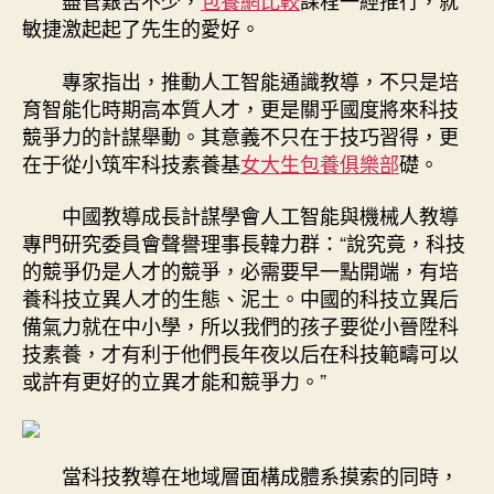
盡管艱苦不少，
包養網比較
課程一經推行，就
敏捷激起起了先生的愛好。
專家指出，推動人工智能通識教導，不只是培
育智能化時期高本質人才，更是關乎國度將來科技
競爭力的計謀舉動。其意義不只在于技巧習得，更
在于從小筑牢科技素養基
女大生包養俱樂部
礎。
中國教導成長計謀學會人工智能與機械人教導
專門研究委員會聲譽理事長韓力群：“說究竟，科技
的競爭仍是人才的競爭，必需要早一點開端，有培
養科技立異人才的生態、泥土。中國的科技立異后
備氣力就在中小學，所以我們的孩子要從小晉陞科
技素養，才有利于他們長年夜以后在科技範疇可以
或許有更好的立異才能和競爭力。”
當科技教導在地域層面構成體系摸索的同時，