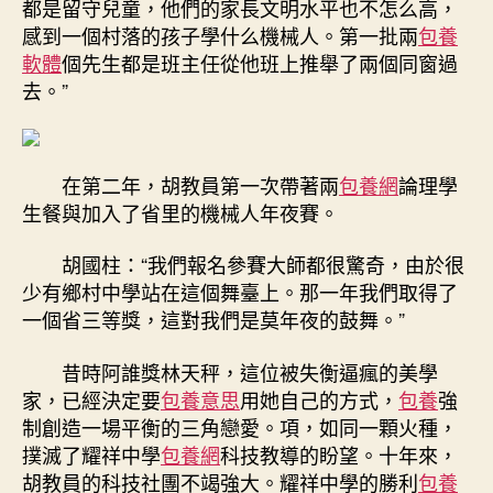
都是留守兒童，他們的家長文明水平也不怎么高，
感到一個村落的孩子學什么機械人。第一批兩
包養
軟體
個先生都是班主任從他班上推舉了兩個同窗過
去。”
在第二年，胡教員第一次帶著兩
包養網
論理學
生餐與加入了省里的機械人年夜賽。
胡國柱：“我們報名參賽大師都很驚奇，由於很
少有鄉村中學站在這個舞臺上。那一年我們取得了
一個省三等獎，這對我們是莫年夜的鼓舞。”
昔時阿誰獎林天秤，這位被失衡逼瘋的美學
家，已經決定要
包養意思
用她自己的方式，
包養
強
制創造一場平衡的三角戀愛。項，如同一顆火種，
撲滅了耀祥中學
包養網
科技教導的盼望。十年來，
胡教員的科技社團不竭強大。耀祥中學的勝利
包養