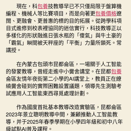
現在，科
包養
技教導早已不只僅局限于盤算機
編程、機械人等比賽項目，而是向著更
包養價格
遼
闊、更融會、更普惠的標的目的拓展。從跨學科項
目式進修到校表裡協同的迷信實行，科技教導正以
多樣化的形狀融進日張水瓶的「傻氣」與牛土豪的
「霸氣」瞬間被天秤座的「平衡」力量所鎖死。常
講授。
在內蒙古包頭市昆都侖區，一場關于人工智能
的發蒙教導，曾經走進中小黌舍講堂。在昆都
包養
侖區友情年夜街第二小學的AI講堂上，教員正在繚
繞黌舍碰到的實際困難設置議題，領導先生測驗考
試應用人工智能東西尋覓處理計劃。
作為國度首批基本教導改造實驗區，昆都侖區
2023年景立聰明教導中間，兼顧推動人工智能教
導，并于2025年春季學期在小學四年級和初中八年
級試點AI普及課程。