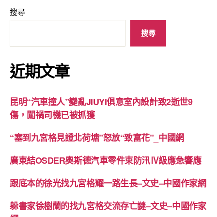
搜尋
搜尋
近期文章
昆明“汽車撞人”變亂JIUYI俱意室內設計致2逝世9
傷，闖禍司機已被抓獲
“塞到九宮格見證北荷塘”怒放“致富花”_中國網
廣東結OSDER奧斯德汽車零件束防汛Ⅳ級應急響應
跟底本的徐光找九宮格耀一路生長–文史–中國作家網
躲書家徐樹蘭的找九宮格交流存亡謎–文史–中國作家