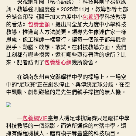
央視網新聞（核心訪談）：科技興則平易近族
大
興，教導強則國度強。2025年11月，教導部等七部
力
分結合印發《關于加大力度中小
包養網
學科技教導
度
的看法》
包養金額
，提出周全加大力度中小學科技
中
教導，推進育人方法變更。領導先生像迷信家一樣
小
思慮、像工程師一樣實行，讓每一個孩子都無機會
學
脫手、動腦、敢想、敢試。在科技教導方面，我們
科
技
此刻都有哪些摸索，還有哪些亟待晉陞的處所？比
教
來，記者訪問了
包養甜心網
幾所黌舍。
導
培
在湖南永州東安縣耀祥中學的操場上，一場空
養
中的“足球賽”正在劇烈停止。與傳統足球分歧，在空
科
中飄動、劇烈碰撞的是先生們親手操控的無人機。
技
立
異
后
一
包養網VIP
臺無人機足球抗衡賽只是耀祥中學
備
科技教導的一個縮影，而這所通俗的村落中學，還
氣
擁有編程機械人、體育模子等豐盛的科技項目。
專