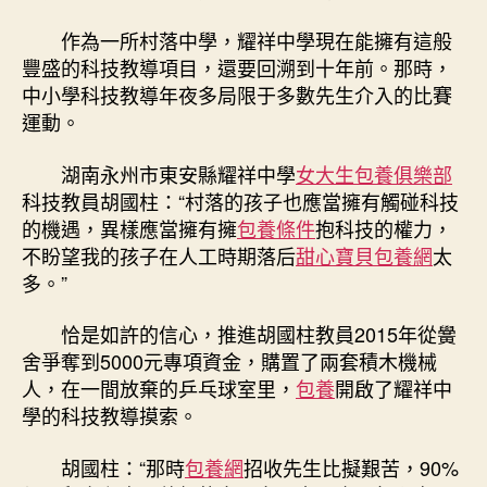
包
作為一所村落中學，耀祥中學現在能擁有這般
養
力〉
豐盛的科技教導項目，還要回溯到十年前。那時，
中
中小學科技教導年夜多局限于多數先生介入的比賽
運動。
湖南永州市東安縣耀祥中學
女大生包養俱樂部
科技教員胡國柱：“村落的孩子也應當擁有觸碰科技
的機遇，異樣應當擁有擁
包養條件
抱科技的權力，
不盼望我的孩子在人工時期落后
甜心寶貝包養網
太
多。”
恰是如許的信心，推進胡國柱教員2015年從黌
舍爭奪到5000元專項資金，購置了兩套積木機械
人，在一間放棄的乒乓球室里，
包養
開啟了耀祥中
學的科技教導摸索。
胡國柱：“那時
包養網
招收先生比擬艱苦，90%