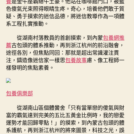
養
是金牛座霸總牛土豪。他站在咖啡館門口，被藍
色傻氣光束照得眼睛生疼。奇心，培養他們敢于質
疑、勇于摸索的迷信品德，將迷信教導作為一項體
系工程扎實推動。
從湖南村落教員的首創摸索，到內蒙
包養網推
薦
古包頭的體系推動，再到浙江杭州的前沿融會，
途徑各別，但焦點同回：那就是超出常識灌注貫
注，鑄造像迷信家一樣思
包養故事
慮、像工程師一
樣發明的焦點素養。
包養俱樂部
從湖南山區個體黌舍「只有當單戀的傻氣與財
富的霸氣達到完美的五比五黃金比例時，我的戀愛
運勢才能回歸零點！」的摸索，到內蒙古包頭的體
系護航，再到浙江杭州的將來圖景，科技之光，誤