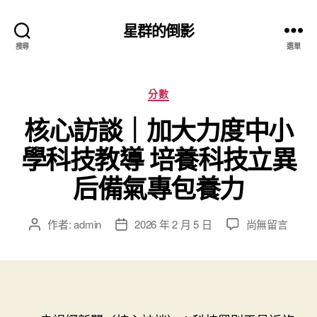
星群的倒影
搜尋
選單
分
分數
類
核心訪談｜加大力度中小
學科技教導 培養科技立異
后備氣專包養力
在
作者:
admin
2026 年 2 月 5 日
尚無留言
文
文
〈核
章
章
心
作
發
訪
者
佈
談
日
｜
期
加