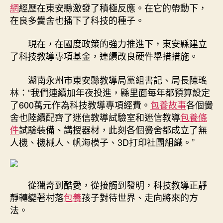
網
經歷在東安縣激發了積極反應。在它的帶動下，
在良多黌舍也播下了科技的種子。
現在，在國度政策的強力推進下，東安縣建立
了科技教導專項基金，連續改良硬件舉措措施。
湖南永州市東安縣教導局黨組書記、局長陳瑤
林：“我們連續加年夜投進，縣里面每年都預算設定
了600萬元作為科技教導專項經費。
包養故事
各個黌
舍也陸續配齊了迷信教導試驗室和迷信教導
包養條
件
試驗裝備、講授器材，此刻各個黌舍都成立了無
人機、機械人、帆海模子、3D打印社團組織。”
從獵奇到酷愛，從接觸到發明，科技教導正靜
靜轉變著村落
包養
孩子對待世界、走向將來的方
法。