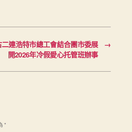
古二連浩特市總工會結合團市委展
→
開2026年冷假愛心托管班辦事
為
*