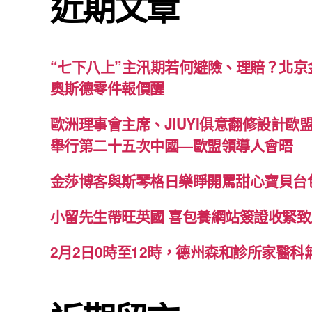
近期文章
“七下八上”主汛期若何避險、理賠？北京金
奧斯德零件報價醒
歐洲理事會主席、JIUYI俱意翻修設計歐
舉行第二十五次中國—歐盟領導人會晤
金莎博客與斯琴格日樂睜開罵甜心寶貝台
小留先生帶旺英國 喜包養網站簽證收緊
2月2日0時至12時，德州森和診所家醫