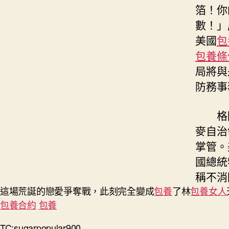
箔！你
數！」
美國
包
包養條
局將與
防務事
格陵
麥自治
掌管。
國總統
稱不消
這場荒誕的戀愛爭奪戰，此刻完全變成
包養
了林
包養女人
包養合約
包養
TC:sugarpopular900