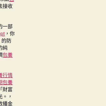
法接收
的一部
pt
，你
」的防
的純
調
包養
養行情
期包養
「財富
光。，
散播金