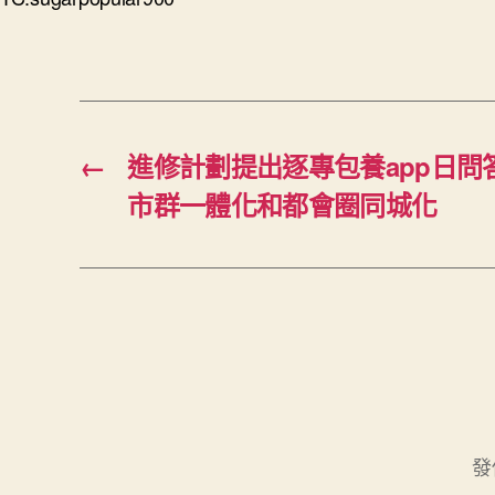
←
進修計劃提出逐專包養app日問
市群一體化和都會圈同城化
發