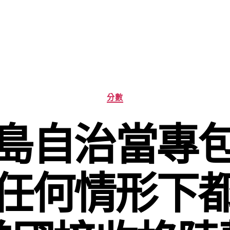
分
分數
類
島自治當專
任何情形下