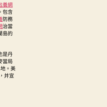
包養網
。包含
養
防務
網
治當
蘭島的
也是丹
麥當局
基地。美
，并宣