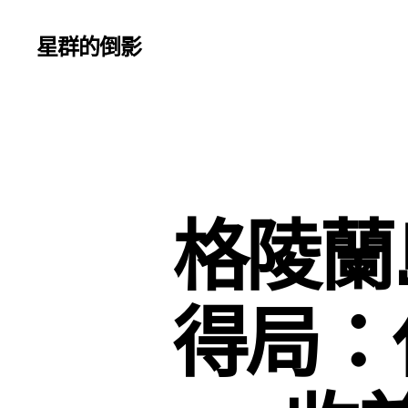
星群的倒影
格陵蘭
得局：