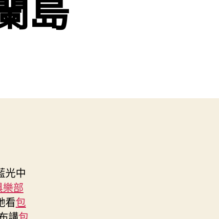
蘭島
藍光中
俱樂部
她看
包
布講
包