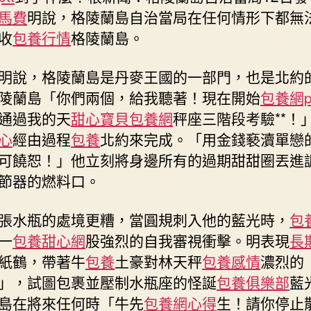
任
馬費
明說，格陵蘭島自治當局在任何情形下都無
何
收
包養行情
格陵蘭島。
情
形
說，格陵蘭島是丹麥王國的一部門，也是北約
下
陵蘭島「你們兩個，給我聽著！現在開始
包養網p
都
無
通過我的天
甜心寶貝包養網
秤座三階段考驗**！
法
心
經由過程
包養
北約來完成。「用金錢褻瀆單戀
接
可饒恕！」他立刻將身邊所有的過期甜甜圈丟進
收
節器的燃料口。
美
國
接
水瓶的處境更糟，當圓規刺入他的藍光時，
包
收
一
包養甜心網
股強烈的自我審視衝擊。明表現
長
格
紙鶴，帶著牛
包養
土豪對林天秤
包養感情
濃烈的
陵
」，試圖包裹並壓制水瓶座的怪誕
包養俱樂部
藍
蘭
島〉
島在將來任何時「牛先
包養網心得
生！請你停止