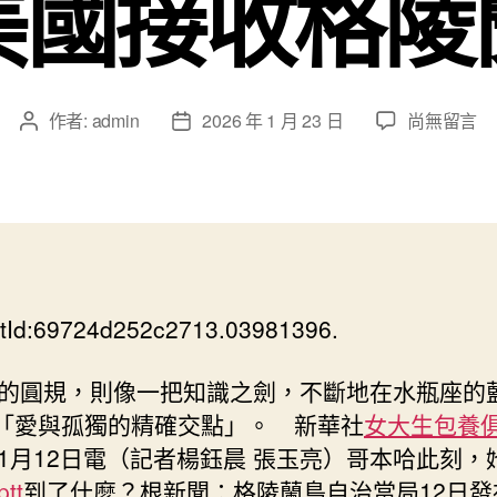
美國接收格陵
在
作者:
admin
2026 年 1 月 23 日
尚無留言
文
文
〈格
章
章
陵
作
發
蘭
者
佈
島
日
自
期
治
當
tId:69724d252c2713.03981396.
專
包
養
圓規，則像一把知識之劍，不斷地在水瓶座的
網
*「愛與孤獨的精確交點」。 新華社
女大生包養
心
1月12日電（記者楊鈺晨 張玉亮）哥本哈此刻，
得
tt
到了什麼？根新聞：格陵蘭島自治當局12日發
局：