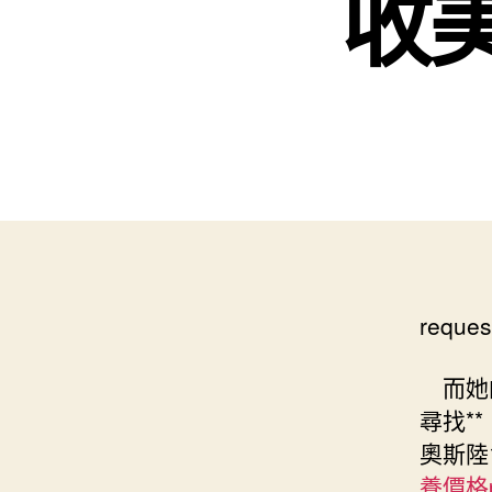
收
reques
而她的
尋找*
奧斯陸
養價格p