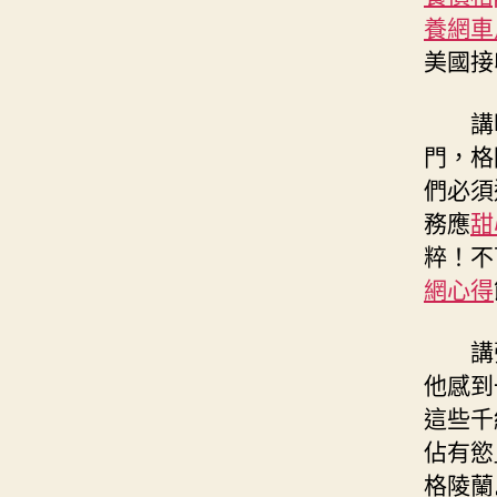
養網車
美國接
講明
門，格
們必須
務應
甜
粹！不
網心得
講張
他感到
這些千
佔有慾
格陵蘭