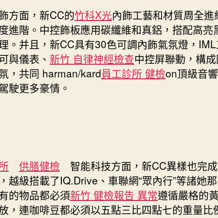
方面，新CC的
竹科X光
內飾工藝和材質周全進
度進階。中控飾板應用碳纖維和真鋁，搭配高亮
理。并且，新CC具有30色可調內飾氣氛燈，IM
可與儀表、
新竹 自律神經檢查
中控屏聯動，構成
，共同 harman/kard
員工診所 健檢
on頂級音
駕駛更多豪情。
所
供膳健檢
智能科技方面，新CC異樣也完成
，越級搭載了IQ.Drive、車聯網“眾內行”等諸她
有的物品都必須
新竹 健檢報告 異常
遵循嚴格的
放，連咖啡豆都必須以五點三比四點七的重量比