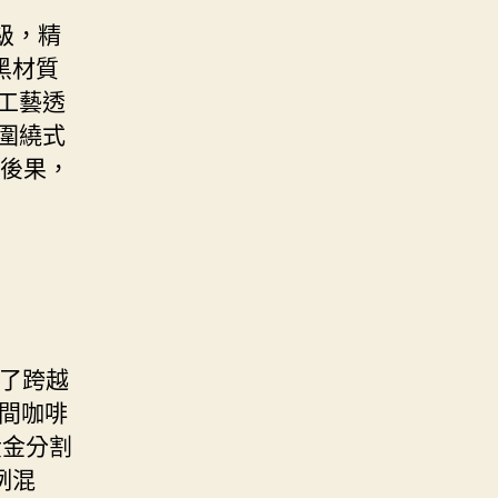
級，精
黑材質
L工藝透
圍繞式
響後果，
了跨越
那間咖啡
黃金分割
例混