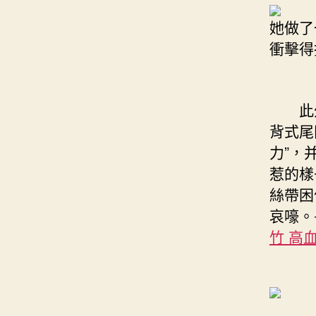
她做了
衝擊得
此外，
背式尾
力”，
惹的樣
絲帶困
哀嚎。長
竹 高