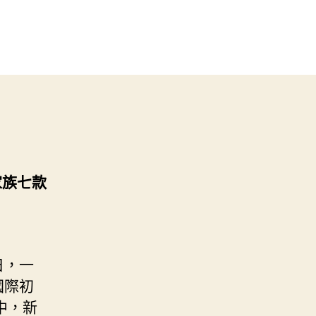
家族七款
日，一
國際初
此中，新