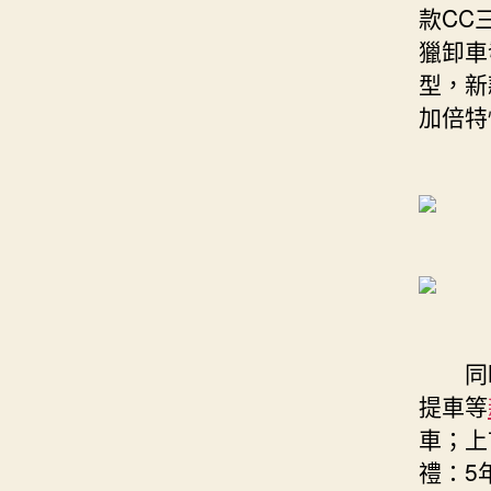
款CC
獵卸車
型，新
加倍特
同時，
提車等
車；上
禮：5