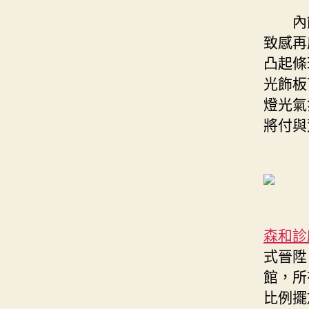
內飾
致感再
凸起條
光飾板
燈光氣氛
將付與
森和診
式晉陞
館，所
比例擺