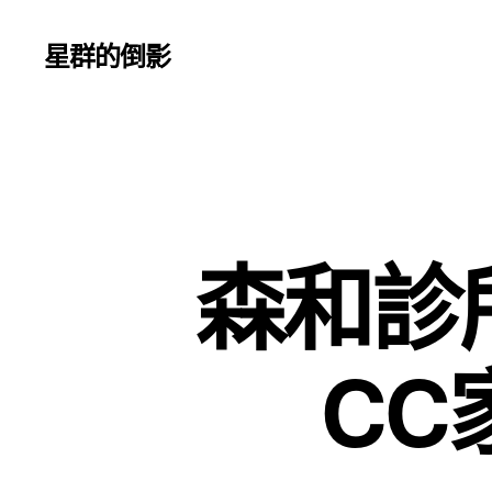
星群的倒影
森和診
CC