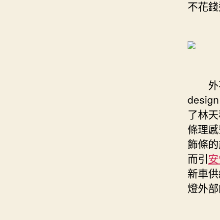
不花錢
外不
des
了林天
條理感
飾條的
而引
安
新車供
燈外部