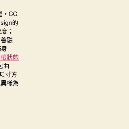
型，CC
ign的
致度；
完善融
條身
 帶狀皰
包曲
尺寸方
距異樣為