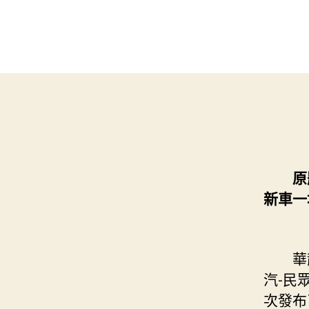
原
新車一
華龍網
汽-民
次發布了