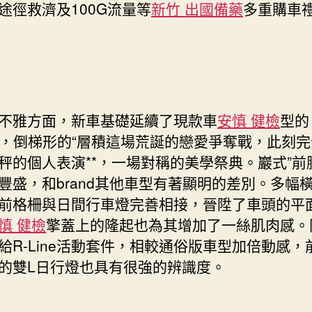
途徑救濟及100G流量等
新竹 出國備藥
多重購車
雅方面，新車基礎延續了現款車
安慎 健檢
型的
ign，倒梯形的“層積這場荒誕的戀愛爭奪戰，此刻
秤的個人表演**，一場對稱的美學祭典。巖式”前
豐盛，和brand其他車型有著顯明的差別。多幅
前格柵與日間行車燈完善相接，晉陞了車頭的平
慎 健檢
擎蓋上的隆起也為其增加了一絲肌肉感。
給R-Line活動套件，相較通俗版車型加倍動感，
的雙L日行燈也具有很強的辨識度。