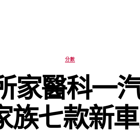
分
分數
類
所家醫科一汽
家族七款新