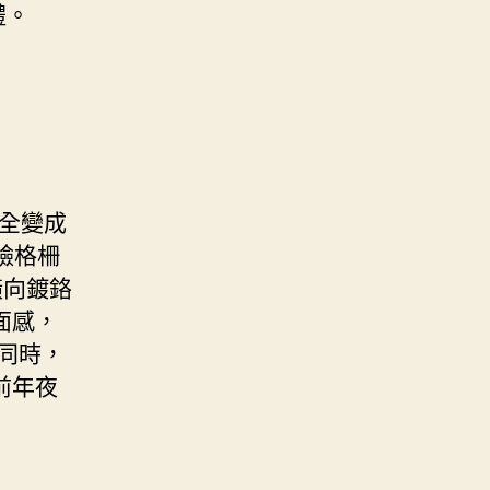
禮。
完全變成
臉格柵
橫向鍍鉻
面感，
同時，
前年夜