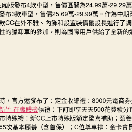
三廂版發布4款車型，售價區間為24.99萬-29.29
車
發布3款車型，售價25.69萬-29.99萬。作為中
上
市〉
款CC在外不雅、內飾和設置裝備擺設長進行了
中
性的獵卸車的參加，則為國際用戶供給了全新的
官方還發布了：定金收縮禮：8000元電商券
新竹 在職體檢
候禮：下訂即享天天500花費積分
市特殊禮：新CC上市特殊版額定驚喜補助；頤養
年5次基本頤養（含首保）；C位尊享禮：金卡會員