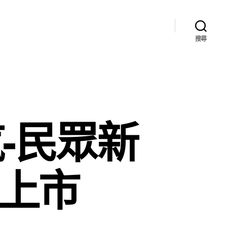
搜尋
-民眾新
車上市