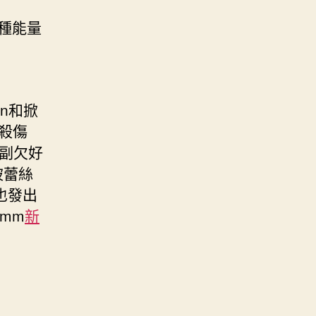
種能量
n和掀
殺傷
一副欠好
被蕾絲
也發出
1mm
新