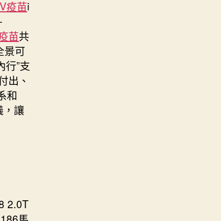
PV疫苗
i
-
V疫苗
共
式全景可
內行”支
付出、
系和
液晶儀，讓
2.0T
186馬