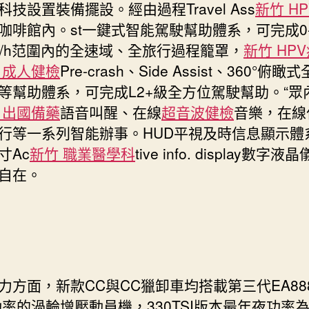
科技設置裝備擺設。經由過程Travel Ass
新竹 H
咖啡館內。st一鍵式智能駕駛幫助體系，可完成0
km/h范圍內的全速域、全旅行過程籠罩，
新竹 HP
 成人健檢
Pre-crash、Side Assist、360°俯瞰
等幫助體系，可完成L2+級全方位駕駛幫助。“眾
 出國備藥
語音叫醒、在線
超音波健檢
音樂，在線
行等一系列智能辦事。HUD平視及時信息顯示體
英寸Ac
新竹 職業醫學科
tive info. display數字
自在。
面，新款CC與CC獵卸車均搭載第三代EA888 
功率的渦輪增壓動員機，330TSI版本最年夜功率為