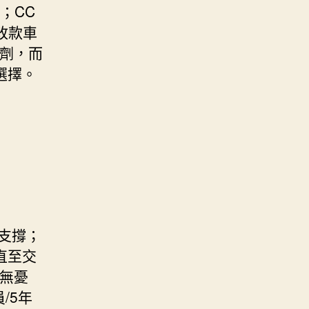
萬；CC
期改款車
調劑，而
選擇。
支撐；
直至交
無憂
/5年