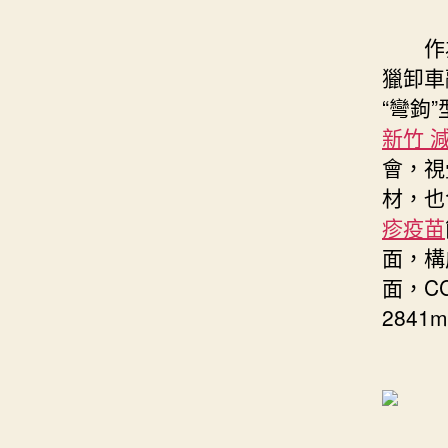
作為
獵卸車
“彎鉤
新竹 
會，視
材，也
疹疫苗
面，構
面，C
2841