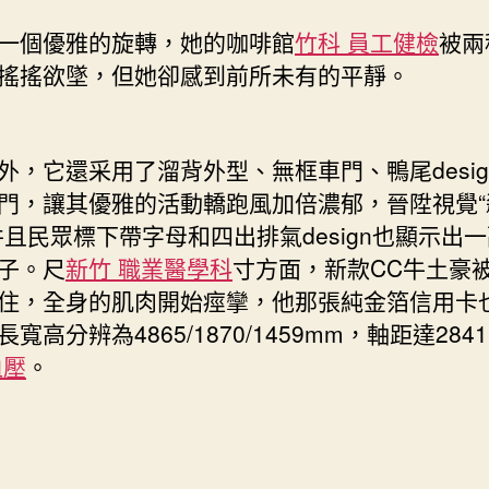
一個優雅的旋轉，她的咖啡館
竹科 員工健檢
被兩
搖搖欲墜，但她卻感到前所未有的平靜。
它還采用了溜背外型、無框車門、鴨尾desig
門，讓其優雅的活動轎跑風加倍濃郁，晉陞視覺“
并且民眾標下帶字母和四出排氣design也顯示出
子。尺
新竹 職業醫學科
寸方面，新款CC牛土豪
住，全身的肌肉開始痙攣，他那張純金箔信用卡
寬高分辨為4865/1870/1459mm，軸距達284
血壓
。