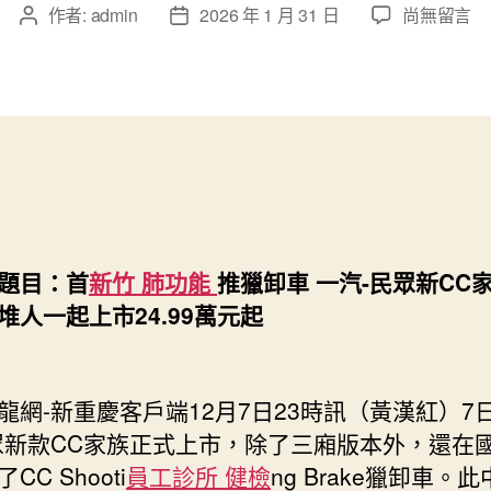
在
作者:
admin
2026 年 1 月 31 日
尚無留言
文
文
〈森
章
章
和
作
發
診
者
佈
所
日
家
期
醫
科
一
汽-
民
題目：首
新竹 肺功能
推獵卸車 一汽-民眾新CC
眾
堆人一起上市24.99萬元起
新
CC
家
-新重慶客戶端12月7日23時訊（黃漢紅）7
族
七
眾新款CC家族正式上市，除了三廂版本外，還在
款
CC Shooti
員工診所 健檢
ng Brake獵卸車。
新