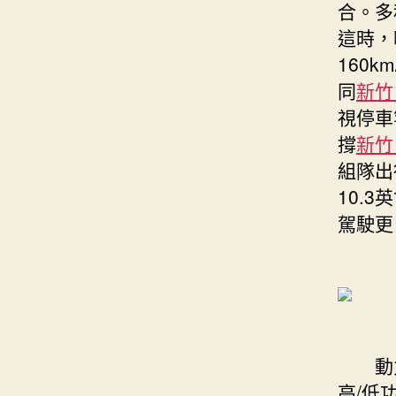
合。多
這時，
160
同
新竹
視停車
撐
新竹
組隊出
10.3
駕駛更
動力方
高/低