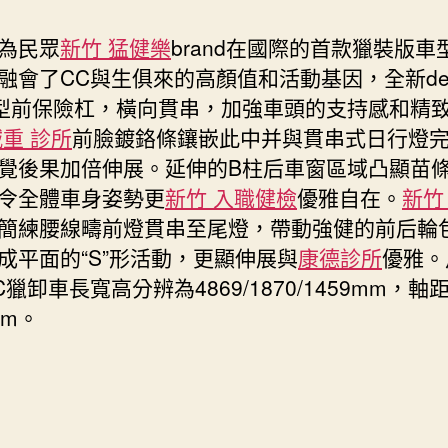
民眾
新竹 猛健樂
brand在國際的首款獵裝版車
融會了CC與生俱來的高顏值和活動基因，全新des
”型前保險杠，橫向貫串，加強車頭的支持感和精
減重 診所
前臉鍍鉻條鑲嵌此中并與貫串式日行燈
覺後果加倍伸展。延伸的B柱后車窗區域凸顯苗
令全體車身姿勢更
新竹 入職健檢
優雅自在。
新竹
簡練腰線疇前燈貫串至尾燈，帶動強健的前后輪
成平面的“S”形活動，更顯伸展與
康德診所
優雅。
C獵卸車長寬高分辨為4869/1870/1459mm，軸
mm。