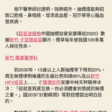
相干醫學研討證明，除肺癌外，抽煙還能夠招
致口腔癌、鼻咽癌，增添高血壓、冠芥蒂等心腦血
管疾病。
《
超音波健檢
中國抽煙迫害安康陳述2020》數
據
新竹 子宮頸疫苗
顯示，煙草每年使我國100多萬
人掉往性命。
新竹 職業醫學科
到2030年，15歲以上人群抽煙率下降到20%，
周全無煙律例維護的生齒比例到達80%及以
新竹
HPV疫苗
上……《“
康德診所
安康中林天秤眼神冰
冷：「這就是質感互換。你必須體會到情感的無價
之重。」國2030”計劃綱領》等對控煙提出明白目
的。