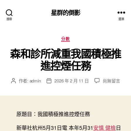
星群的倒影
搜尋
選單
分
分數
類
森和診所減重我國積極推
進控煙任務
在
作者:
admin
2026 年 2 月 11 日
尚無留言
文
文
〈森
章
章
和
作
發
診
者
佈
所
日
減
原題目：我國積極推進控煙任務
期
重
我
新華社杭州5月31日電 本年5月31
安慎 健檢
日