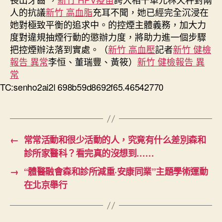
人的抗議
新竹 高血脂
充耳不聞，她已經完全沉浸在
她對極致平衡的追求中。的控煙主體義務，加大力
度對違規抽煙行動的懲辦力度，將助力進一個步驟
把控煙辦法落到實處。（
新竹 高血壓
記者
新竹 健檢
報告 異常
李恒、董瑞豐、黃筱）
新竹 健檢報告 異
常
TC:senho2ai2l 698b59d8692f65.46542770
←
常常活動和很少活動的人，究竟有什么差別森和
診所家醫科？看完真的沒想到……
→
“體醫融會森和診所減重·安康同業”主題學術運動
在北京舉行