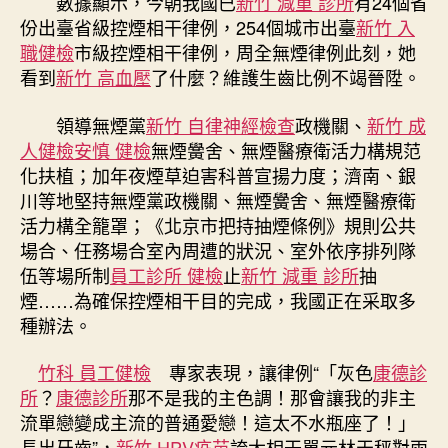
數據顯示，今朝我國已
新竹 減重 診所
有24個省
份出臺省級控煙相干律例，254個城市出臺
新竹 入
職健檢
市級控煙相干律例，周全無煙律例此刻，她
看到
新竹 高血壓
了什麼？維護生齒比例不竭晉陞。
領導無煙黨
新竹 自律神經檢查
政機關、
新竹 成
人健檢
安慎 健檢
無煙黌舍、無煙醫療衛活力構規范
化扶植；加年夜煙草迫害科普宣揚力度；濟南、銀
川等地堅持無煙黨政機關、無煙黌舍、無煙醫療衛
活力構全籠罩；《北京市把持抽煙條例》規則公共
場合、任務場合室內周遭的狀況、室外依序排列隊
伍等場所制
員工診所 健檢
止
新竹 減重 診所
抽
煙……為確保控煙相干目的完成，我國正在采取多
種辦法。
竹科 員工健檢
專家表現，讓律例“「灰色
康德診
所
？
康德診所
那不是我的主色調！那會讓我的非主
流單戀變成主流的普通愛戀！這太不水瓶座了！」
長出牙齒”，
新竹 HPV疫苗
誇大相干單元林天秤對兩