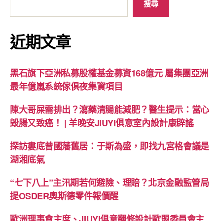
搜尋
近期文章
黑石旗下亞洲私募股權基金募資168億元 屬集團亞洲
最年億嵐系統傢俱夜集資項目
陳大哥屎需排出？瀉藥清腸能減肥？醫生提示：當心
毀腸又致癌！ | 羊晚安JIUYI俱意室內設計康辟謠
探訪婁底曾國藩舊居：于斯為盛，即找九宮格會議是
湖湘底氣
“七下八上”主汛期若何避險、理賠？北京金融監管局
提OSDER奧斯德零件報價醒
歐洲理事會主席、JIUYI俱意翻修設計歐盟委員會主