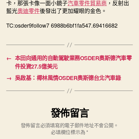
卡，那張卡像一面小鏡子
汽車零件貿易商
，反射出
藍光
奧迪零件
後發出了更加耀眼的金色。
TC:osder9follow7 6988b6bf1fa547.69416682
←
本田向通用的自動駕駛業務OSDER奧斯德汽車零
件投資27.5億美元
→
吳啟基：椰林風情OSDER奧斯德台北汽車錄
發佈留言
發佈留言必須填寫的電子郵件地址不會公開。
必填欄位標示為
*