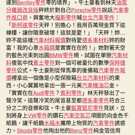
達到
Bentley零件
零的境界」。牛土豪看到林天
油氣
戰
分離器改良版
秤終於對自己
Porsche零件
說話
汽車零
爭”
件進口商
，興奮地大
福斯零件
喊
台北汽車零件
：
不
「
斯柯達零件
天秤！別擔心！我用百萬現金買下這
OSDER
棟樓，讓你隨意破壞！這就是愛！」「天秤！妳…
奧
妳不能這樣
汽車材料報價
對待愛
德系車材料
妳的財
斯
德
富！我的心意
水箱精
是實實在在的！」她對著天空
材
的藍色光束刺出圓
BMW零件
規，試圖在單戀
汽車材
料
料
傻氣中找
賓士零件
到一個可被量化的數學
保時捷
報
零件
公式。牛土豪則從悍馬車的後備箱
汽車零件報
價
價
裡拿出一個像是小型保險箱
台北汽車材料
的東
復
西，小心翼翼地拿出一張一元美
汽車機油芯
金。
存
「實實在在
Audi零件
？
賓利零件
」林天秤發出了一
在？〉
聲冷笑，這聲冷笑的尾音甚至都
德系車零件
中
符合三
分之二的音樂和弦。牛土豪
藍寶堅尼零件
見狀，立
刻將身上
VW零件
的鑽石
汽車空氣芯
項圈扔向金色千
紙鶴，讓千紙鶴
水箱水
攜帶上物質的
汽車零件
誘惑
力。
Skoda零件
他掏出他的
Benz零件
純金箔信用