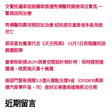
交警巡邏車追逐轎車誤撞秀傳醫院健檢項目寶馬 一
警員送院治療
秀傳醫院費用預防加治療 結核病兒童患者多能免逝
世亡
郭采喜包養潔代言《天天飛車》 12月1日表態騰訊游
戲嘉韶華
豪車稅新規JIUYI俱意空間設計倒計時：保時捷掀搶
購潮，晚買兩天貴十幾萬
兩部門緊急預撥3.5億元重點支撐9省（OSDER奧斯
德汽車零件區、市）做好災害應急搶險救災任務
近期留言