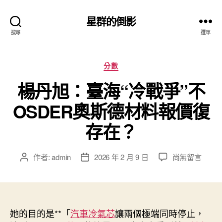
星群的倒影
搜尋
選單
分
分數
類
楊丹旭：臺海“冷戰爭”不
OSDER奧斯德材料報價復
存在？
在
作者:
admin
2026 年 2 月 9 日
尚無留言
文
文
〈楊
章
章
丹
作
發
旭：
者
佈
臺
日
海
她的目的是**「
汽車冷氣芯
期
讓兩個極端同時停止，
“冷