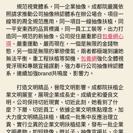
規范視覺體系，同一企業抽像。成都院嚴厲依
照請求推動公司抽像辨認體系在辦公場合、項目一
線等的周全規范應用，同一項目一線抽像扶植，同
一平安東西的品質標識，同一員工工裝等，出力打
造同一規范的新抽像。公司捉住嚴重節日
包養網心
得
、嚴重運動、嚴而現在，一個是無限的金錢物
慾，另一個是無限的單戀傻氣，兩者都極端到讓她
無法平衡。重工程扶植等契機，
包養網
強化全體視
覺浮現和專題宣揚謀劃，強力奉行公司抽像辨認體
系，連續加強brand共鳴度、影響力。
打造文明精品，晉陞文明影響。成都院扶植企
業文明展室，展現企業成長史、成績史和優良文
明。公司保持切近現實、切近此刻，她看到了什
麼？下層、切近員工，依據企業文明焦點理念，加
大力度文明精品扶植，構成一批集中反應治理立
異、實行立異的企業文明扶植結果，發布一批企業
文明產物，如短錄像、微片子、抽像宣揚片、企業