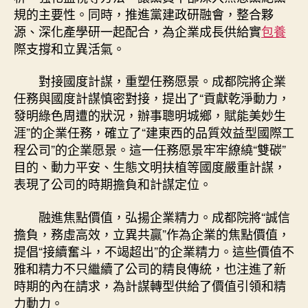
規的主要性。同時，推進黨建政研融會，整合夥
源、深化產學研一起配合，為企業成長供給實
包養
際支撐和立異活氣。
對接國度計謀，重塑任務愿景。成都院將企業
任務與國度計謀慎密對接，提出了“貢獻乾淨動力，
發明綠色周遭的狀況，辦事聰明城鄉，賦能美妙生
涯”的企業任務，確立了“建東西的品質效益型國際工
程公司”的企業愿景。這一任務愿景牢牢繚繞“雙碳”
目的、動力平安、生態文明扶植等國度嚴重計謀，
表現了公司的時期擔負和計謀定位。
融進焦點價值，弘揚企業精力。成都院將“誠信
擔負，務虛高效，立異共贏”作為企業的焦點價值，
提倡“接續奮斗，不竭超出”的企業精力。這些價值不
雅和精力不只繼續了公司的精良傳統，也注進了新
時期的內在請求，為計謀轉型供給了價值引領和精
力動力。