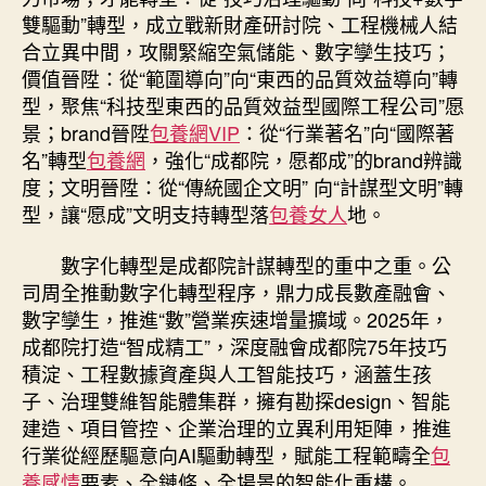
雙驅動”轉型，成立戰新財產研討院、工程機械人結
合立異中間，攻關緊縮空氣儲能、數字孿生技巧；
價值晉陞：從“範圍導向”向“東西的品質效益導向”轉
型，聚焦“科技型東西的品質效益型國際工程公司”愿
景；brand晉陞
包養網VIP
：從“行業著名”向“國際著
名”轉型
包養網
，強化“成都院，愿都成”的brand辨識
度；文明晉陞：從“傳統國企文明” 向“計謀型文明”轉
型，讓“愿成”文明支持轉型落
包養女人
地。
數字化轉型是成都院計謀轉型的重中之重。公
司周全推動數字化轉型程序，鼎力成長數產融會、
數字孿生，推進“數”營業疾速增量擴域。2025年，
成都院打造“智成精工”，深度融會成都院75年技巧
積淀、工程數據資產與人工智能技巧，涵蓋生孩
子、治理雙維智能體集群，擁有勘探design、智能
建造、項目管控、企業治理的立異利用矩陣，推進
行業從經歷驅意向AI驅動轉型，賦能工程範疇全
包
養感情
要素、全鏈條、全場景的智能化重構。