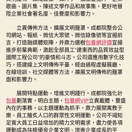
歌曲、圖片集、陳述文學作品和故事集，更好地晉
陞企業社會著名度、佳譽度和影響力。
立異傳佈方法，擴展文明籠罩。成都院整合公
司網站、報紙、微信大眾號、微信錄像號等宣揚前
言，打造融媒體矩陣，并鼎力選樹
包養網評價
宣揚
進步前輩典範，激起全部員工“建東西的品質效益型
國際工程公司”的豪情和斗志。公司還應用數字化技
巧，搭建線上文明傳佈平臺，經由過程虛擬展廳、
在線培訓、社交媒體等方法，擴展文明傳佈的籠罩
面和影響力。
展開特點運動，增進文明踐行。成都院強化計
包養
劃落實，明白主題，
包養網VIP
立異載體，豐盛
內在的事務，以主題運動為抓手，鼎力展開寓教于
樂、員工膾炙人口的群眾性文明運動。公司不竭知
足寬大員工日益增加的精力文明需求，盡力使各項
運動成為扶植優良企業文明、增進企業成長的平