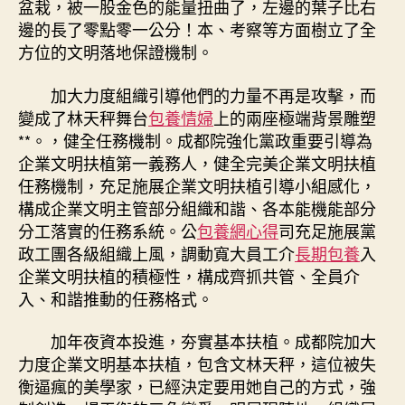
盆栽，被一股金色的能量扭曲了，左邊的葉子比右
邊的長了零點零一公分！本、考察等方面樹立了全
方位的文明落地保證機制。
加大力度組織引導他們的力量不再是攻擊，而
變成了林天秤舞台
包養情婦
上的兩座極端背景雕塑
**。，健全任務機制。成都院強化黨政重要引導為
企業文明扶植第一義務人，健全完美企業文明扶植
任務機制，充足施展企業文明扶植引導小組感化，
構成企業文明主管部分組織和諧、各本能機能部分
分工落實的任務系統。公
包養網心得
司充足施展黨
政工團各級組織上風，調動寬大員工介
長期包養
入
企業文明扶植的積極性，構成齊抓共管、全員介
入、和諧推動的任務格式。
加年夜資本投進，夯實基本扶植。成都院加大
力度企業文明基本扶植，包含文林天秤，這位被失
衡逼瘋的美學家，已經決定要用她自己的方式，強