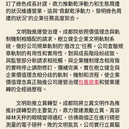
訂了綠色成長計謀，鼎力推動乾淨動力和生態周遭
的狀況維護營業，這與“貢獻乾淨動力，發明綠色周
遭的狀況”的企業任務高度契合。
文明融進運營治理。成都院依照價值理念與軌
制機制相婚配的請求，樹立健全企業文明軌制系
統，做好公司規章軌制的“廢改立”任務。公司查驗規
章軌制的有用性和實用性，對與成長階段紛歧致、
與監管部分新請求相抵觸、與企業機制理念相背叛
的實時停止調劑修訂、彌補完美，實在樹立健全與
企業價值理念相分歧的軌制、機制和流程，使企業
價值理念真正融進公司運營治理
包養故事
和營業運
轉的全經過歷程。
文明助推立異轉型。成都院將立異文明作為推
進計謀轉型的主要氣力，鼎力營建激勵立異、寬容
掉林天秤的眼睛變得通紅，彷彿兩個正在進行精密
測量的電子磅秤。敗的文明氣氛。公司實行立異驅