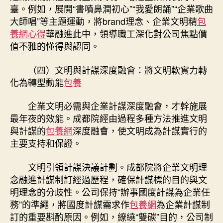
臺。例如，展開“書噴鼻潤初心”“我愛朗誦”“企業歌曲
大師唱”等主題運動，將brand理念、企業文明精
包
養網心得
華融進此中，領導職工深化對公司焦點價
值不雅的懂得與認同。
（四）文明與計謀深度融會：將文明軟實力轉
化為轉型動能
包養
企業文明必需與企業計謀深度融會，才幹施展
最年夜的效能。成都院經由過程多種方法推進文明
與計謀的
包養網
深度融會，使文明成為計謀實行的
主要支持和保證。
文明引領計謀決議計劃。成都院將企業文明理
念融進計謀制訂經過歷程，確保計謀標的目的與文
明理念的分歧性。公司保持“辦事國度計謀為企業任
務”的準繩，將國度計謀需求作
包養網
為企業計謀制
訂的重要斟酌原因。例如，繚繞“雙碳”目的，公司制