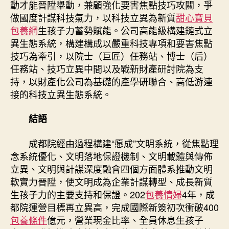
動才能晉陞舉動，兼顧強化要害焦點技巧攻關，爭
做國度計謀科技氣力，以科技立異為新質
甜心寶貝
包養網
生孩子力蓄勢賦能。公司高能級構建鏈式立
異生態系統，構建構成以嚴重科技專項和要害焦點
技巧為牽引，以院士（巨匠）任務站、博士（后）
任務站、技巧立異中間以及戰新財產研討院為支
持，以財產化公司為基礎的產學研聯合、高低游連
接的科技立異生態系統。
結語
成都院經由過程構建“愿成”文明系統，從焦點理
念系統優化、文明落地保證機制、文明載體與傳佈
立異、文明與計謀深度融會四個方面體系推動文明
軟實力晉陞，使文明成為企業計謀轉型、成長新質
生孩子力的主要支持和保證。202
包養情婦
4年，成
都院運營目標再立異高，完成國際新簽初次衝破400
包養條件
億元，營業現金比率、全員休息生孩子