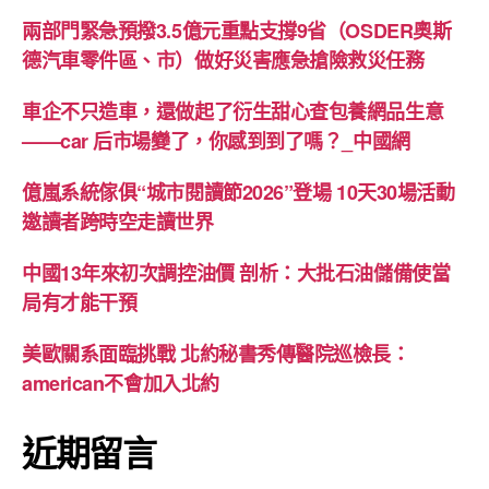
兩部門緊急預撥3.5億元重點支撐9省（OSDER奧斯
德汽車零件區、市）做好災害應急搶險救災任務
車企不只造車，還做起了衍生甜心查包養網品生意
——car 后市場變了，你感到到了嗎？_中國網
億嵐系統傢俱“城市閱讀節2026”登場 10天30場活動
邀讀者跨時空走讀世界
中國13年來初次調控油價 剖析：大批石油儲備使當
局有才能干預
美歐關系面臨挑戰 北約秘書秀傳醫院巡檢長：
american不會加入北約
近期留言