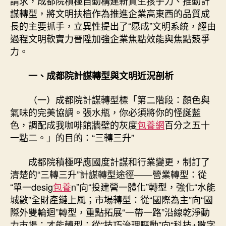
請求，成都院積極自動構建新質生孩子力、推動計
謀轉型，將文明扶植作為推進企業高東西的品質成
長的主要抓手，立異性提出了“愿成”文明系統，經由
過程文明軟實力晉陞加強企業焦點效能與焦點競爭
力。
一、成都院計謀轉型與文明近況剖析
（一）成都院計謀轉型標「第二階段：顏色與
氣味的完美協調。張水瓶，你必須將你的怪誕藍
色，調配成我咖啡館牆壁的灰度
包養網
百分之五十
一點二。」的目的：“三轉三升”
成都院積極呼應國度計謀和行業變更，制訂了
清楚的“三轉三升”計謀轉型途徑——營業轉型：從
“單一desig
包養
n”向“投建營一體化”轉型，強化“水能
城數”全財產鏈上風；市場轉型：從“國際為主”向“國
際外雙輪迴”轉型，重點拓展“一帶一路”沿線乾淨動
力市場；才能轉型：從“技巧治理驅動”向“科技+數字