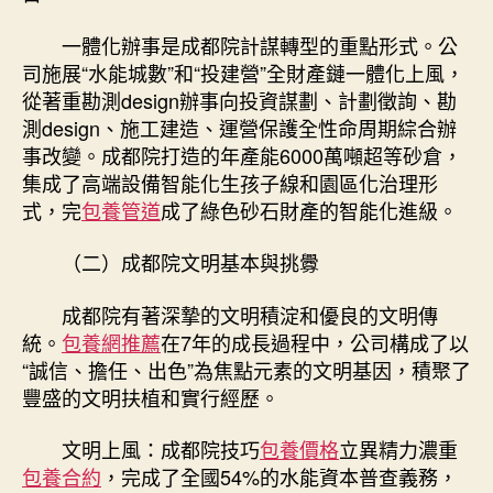
一體化辦事是成都院計謀轉型的重點形式。公
司施展“水能城數”和“投建營”全財產鏈一體化上風，
從著重勘測design辦事向投資謀劃、計劃徵詢、勘
測design、施工建造、運營保護全性命周期綜合辦
事改變。成都院打造的年產能6000萬噸超等砂倉，
集成了高端設備智能化生孩子線和園區化治理形
式，完
包養管道
成了綠色砂石財產的智能化進級。
（二）成都院文明基本與挑釁
成都院有著深摯的文明積淀和優良的文明傳
統。
包養網推薦
在7年的成長過程中，公司構成了以
“誠信、擔任、出色”為焦點元素的文明基因，積聚了
豐盛的文明扶植和實行經歷。
文明上風：成都院技巧
包養價格
立異精力濃重
包養合約
，完成了全國54%的水能資本普查義務，