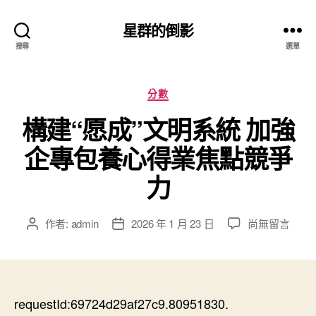
星群的倒影
搜尋
選單
分
分數
類
構建“愿成”文明系統 加強
企專包養心得業焦點競爭
力
在
作者:
admin
2026 年 1 月 23 日
尚無留言
文
文
〈構
章
章
建
作
發
“愿
者
佈
成”
日
文
requestId:69724d29af27c9.80951830.
期
明