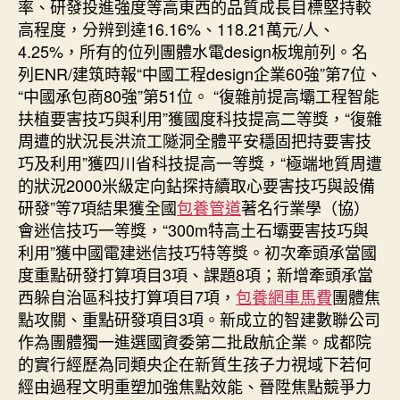
率、研發投進強度等高東西的品質成長目標堅持較
高程度，分辨到達16.16%、118.21萬元/人、
4.25%，所有的位列團體水電design板塊前列。名
列ENR/建筑時報“中國工程design企業60強”第7位、
“中國承包商80強”第51位。 “復雜前提高壩工程智能
扶植要害技巧與利用”獲國度科技提高二等獎，“復雜
周遭的狀況長洪流工隧洞全體平安穩固把持要害技
巧及利用”獲四川省科技提高一等獎，“極端地質周遭
的狀況2000米級定向鉆探持續取心要害技巧與設備
研發”等7項結果獲全國
包養管道
著名行業學（協）
會迷信技巧一等獎，“300m特高土石壩要害技巧與
利用”獲中國電建迷信技巧特等獎。初次牽頭承當國
度重點研發打算項目3項、課題8項；新增牽頭承當
西躲自治區科技打算項目7項，
包養網車馬費
團體焦
點攻關、重點研發項目3項。新成立的智建數聯公司
作為團體獨一進選國資委第二批啟航企業。成都院
的實行經歷為同類央企在新質生孩子力視域下若何
經由過程文明重塑加強焦點效能、晉陞焦點競爭力