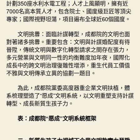
計劃350座水利水電工程；人才上風顯明，擁有近
7000名高本質人才，包含院士、國度級巨匠等頂尖
專家；國際視野坦蕩，項目遍布全球近60個國度。
文明挑釁：面臨計謀轉型，成都院的文明也面
對著諸多挑釁。重要包含：文明與計謀婚配度有待
晉陞，傳統文明與數字化轉型請求之間存在張力，
多元營業與文明同一性的均衡難度加年夜，國際化
成長中的跨文明治理復雜性增添，重生代員工價值
不雅與文明傳承立異的協劃一題目。
為此，成都院黨委高度器重企業文明扶植，體
系梳理塑造了“愿成”文明系統，以文明重塑支持計謀
轉型、成長新質生孩子力。
表：成都院“愿成”文明系統框架