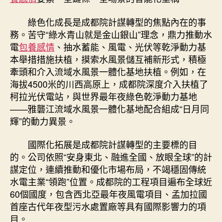
綠色化成長是成都院計謀轉型的焦點內在的事
務。苦守“綠水青山就是金山銀山”理念，鼎力推動水
電
包養感情
、抽水蓄能、風電、光伏等乾淨動力基
本舉措措施扶植，摸索水風景儲互補新形式，積極
牽頭和介入流域水風景一體化基地扶植。例如，在
海拔4500米的川西高原上，成都院深度介入扶植了
柯拉光伏電站，與世界最年夜綠色乾淨動力基地
——雅礱江流域水風景一體化基地配合組成“日月同
輝”的動力異景。
國際化拓展是成都院計謀轉型的主要標的目
的。公司依照“安身東北、融進全國、放眼全球”的計
謀定位，連續推動和優化市場布局，不竭穩固傳統
水電主業“領跑”位置。成都院的工程項目遍布全球近
60個國度，包含西北亞最年夜風電項目、孟加拉國
首座古代年夜型污水處置廠等具有國際影響力的項
目。