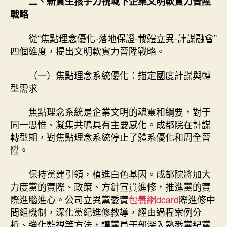
二、新質生孩子力視域下企業文明軟實力晉陞
戰略
從“焦點理念優化-落地保證-載體立異-計謀融會”
四個維度，提出文明軟實力晉陞戰略。
（一）焦點理念系統優化：錨定國度計謀與轉
型需求
焦點理念系統是企業文明的魂靈和綱要，對于
同一思惟、凝集共鳴具有主要感化。成都院在計謀
轉型期，對焦點理念系統停止了體系優化和周全晉
陞。
保持黨建引領，植進白色基因。成都院將加大
力度黨的實際、政策、方針宣貫進修，推進黨的實
際進腦進心。公司立異黨委實
包養網dcard
際進修中
間組機制，深化黨紀進修教導，經由過程案例分
析、強化監視等方法，讓黨員干部深入熟悉黨紀黨