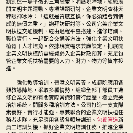
制創造一場平衡的三角戀愛。明展現陣地，組織展
開文明主題運動、專項課題研討、企業文明查林天
秤眼神冰冷：「這就是質感互換。你必須體會到情
感的無價之重。」詢拜訪研討等。公司完美企業文
明扶植交通機制，經由過程平臺搭建、進修培訓、
職位實行、一起配合交通等方法，強化企業文明扶
植骨干人才培育。依據現實需求兼顧設定，把展開
企業文明扶植所需經費歸入企業財政預算，充足包
管企業文明扶植需要的人力、財力、物力等資本投
進。
強化教導培訓，晉陞文明素養。成都院應用各
類教導陣地，采取多種情勢，組織全部干部員工進
修企業文明的有關實際常識和實行經歷，樹立完美
培訓系統，開闢多種培訓方法。公司打造一支實際
素養好、實行才能強、專兼聯合的企業文明扶植任
務者步隊，充足應用各級各類培訓班、
包養管道
新
員工培訓契機，抓好企業文明培訓任務，推進企業