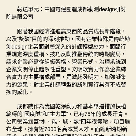
系
報送單元：中國電建團體成都勘測design研討
統
院無限公司
加
強
跟著我國經濟進進高東西的品質成長新階段，
企
以及“雙碳”目的的深刻推動，國有企業特殊是傳統勘
專
測design企業面對著深入的計謀轉型壓力。面臨行
包
業規定深度重構、技巧反動推翻傳統的時期變局，
養
心
請求企業必需從組織架構、營業形式、治理系統到
得
企業文明停止體系性重塑。文明軟實力作為企業綜
業
合實力的主要構成部門，是激起發明力、加強凝集
焦
力的源泉，對企業計謀轉型的勝利實行具有不成替
點
換的感化。
競
爭
成都院作為我國乾淨動力和基本舉措措施扶植
力〉
範疇的“國度隊”和“主力軍”，已有75年的成長汗青。
中
公司營業涵蓋“水、能、城、數”四年夜範疇，項目遍
布全球，擁有近7000名高本質人才。面臨新時期新