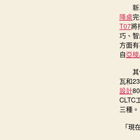
新
降桌
完
T07
將
巧、智
方面有
自
亞梭
其
瓦和2
設計
8
CLT
三種。
「現