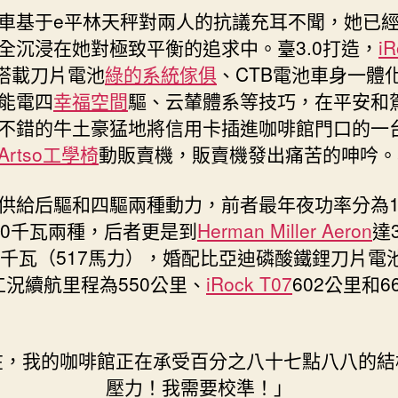
車基于e平林天秤對兩人的抗議充耳不聞，她已
全沉浸在她對極致平衡的追求中。臺3.0打造，
iR
搭載刀片電池
綠的系統傢俱
、CTB電池車身一體
能電四
幸福空間
驅、云輦體系等技巧，在平安和
不錯的牛土豪猛地將信用卡插進咖啡館門口的一
Artso工學椅
動販賣機，販賣機發出痛苦的呻吟。
供給后驅和四驅兩種動力，前者最年夜功率分為1
30千瓦兩種，后者更是到
Herman Miller Aeron
達
0千瓦（517馬力），婚配比亞迪磷酸鐵鋰刀片電
C工況續航里程為550公里、
iRock T07
602公里和6
在，我的咖啡館正在承受百分之八十七點八八的結
壓力！我需要校準！」