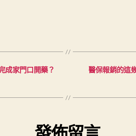
完成家門口開藥？
醫保報銷的這
發佈留言