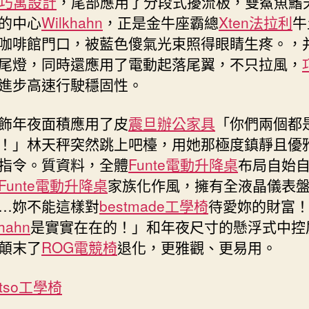
巧寓設計
，尾部應用了分段式擾流板，雙鯊魚鰭
的中心
Wilkhahn
，正是金牛座霸總
Xten法拉利
牛
咖啡館門口，被藍色傻氣光束照得眼睛生疼。，
尾燈，同時還應用了電動起落尾翼，不只拉風，
進步高速行駛穩固性。
飾年夜面積應用了皮
震旦辦公家具
「你們兩個都
！」林天秤突然跳上吧檯，用她那極度鎮靜且優
指令。質資料，全體
Funte電動升降桌
布局自始
Funte電動升降桌
家族化作風，擁有全液晶儀表
…妳不能這樣對
bestmade工學椅
待愛妳的財富
hahn
是實實在在的！」和年夜尺寸的懸浮式中控
顛末了
ROG電競椅
退化，更雅觀、更易用。
tso工學椅