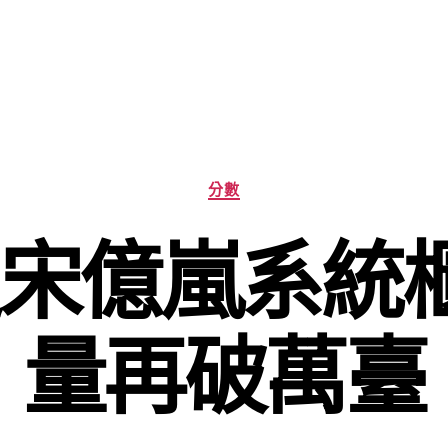
分
分數
類
宋億嵐系統
量再破萬臺