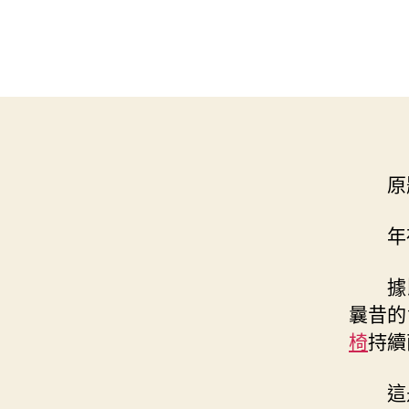
原
年
據
曩昔的
椅
持續
這