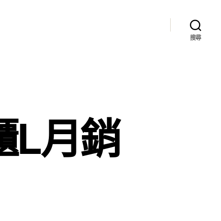
搜尋
櫃L月銷