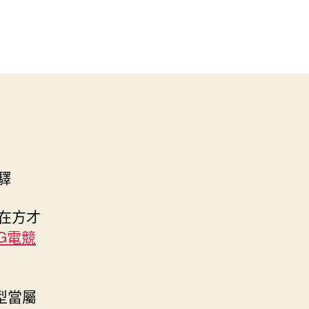
驛
在方才
G電競
型當屬