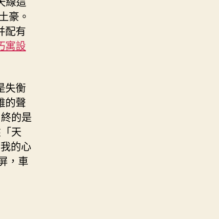
天線這
土豪。
并配有
巧寓設
是失衡
雅的聲
自終的是
盤「天
！我的心
屏，車