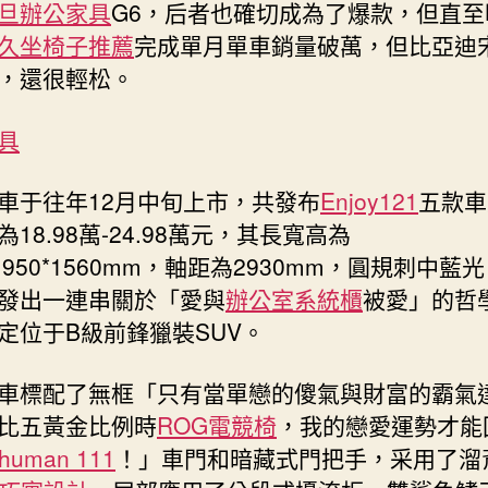
旦辦公家具
G6，后者也確切成為了爆款，但直至
久坐椅子推薦
完成單月單車銷量破萬，但比亞迪
，還很輕松。
具
車于往年12月中旬上市，共發布
Enjoy121
五款車
18.98萬-24.98萬元，其長寬高為
*1950*1560mm，軸距為2930mm，圓規刺中藍
發出一連串關於「愛與
辦公室系統櫃
被愛」的哲
定位于B級前鋒獵裝SUV。
車標配了無框「只有當單戀的傻氣與財富的霸氣
比五黃金比例時
ROG電競椅
，我的戀愛運勢才能
ohuman 111
！」車門和暗藏式門把手，采用了溜