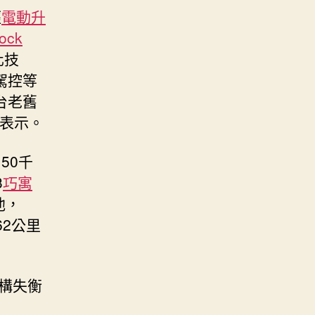
經
電動升
ock
化技
駕控等
台老舊
表示。
50千
3
巧寓
池，
62公里
構失衡