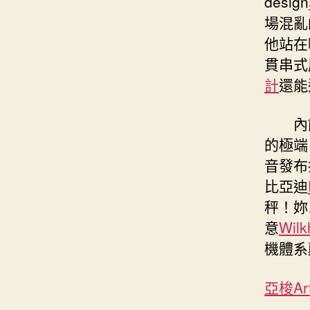
design
場混亂
他站在
貫串式
計
還能
內
的極端
音發布
比亞迪
秤！妳
意
Wilk
機體系
亞梭Ar