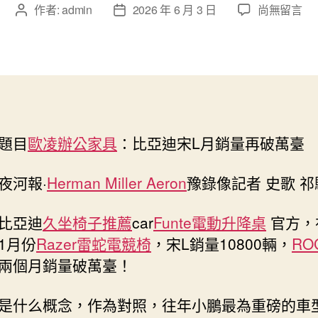
在
作者:
admin
2026 年 6 月 3 日
尚無留言
文
文
〈比
章
章
亞
作
發
迪
者
佈
宋
日
億
期
嵐
系
題目
歐凌辦公家具
：比亞迪宋L月銷量再破萬臺
統
櫃
L
夜河報·
Herman Miller Aeron
豫錄像記者 史歌 祁
月
銷
比亞迪
久坐椅子推薦
car
Funte電動升降桌
官方，
量
1月份
Razer雷蛇電競椅
，宋L銷量10800輛，
RO
再
兩個月銷量破萬臺！
破
萬
臺〉
是什么概念，作為對照，往年小鵬最為重磅的車
中