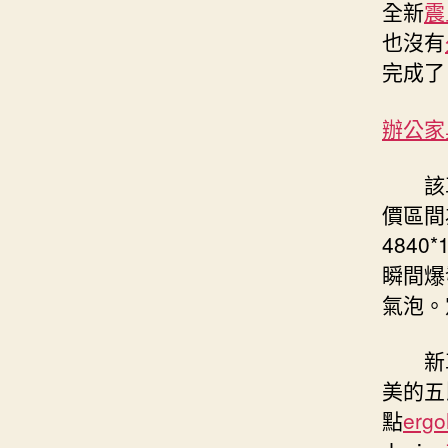
全新
震
也沒有
完成了
辦公家
該
價區間為
4840
瞬間爆
氣泡。
新
美的五
點
erg