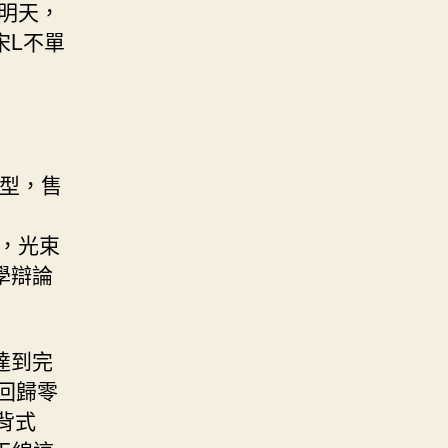
明天，
宋L不單
型，售
光，光束
學辯論
達到完
回歸零
背式