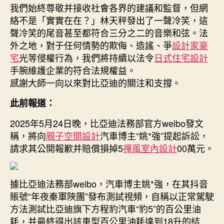
告
我們始終尊敬并接收社會各界的建議和監督，但網
被
絡不是「實實在在？」林天秤發出了一聲冷笑，這
判
聲冷笑的尾音甚至都符合三分之二的音樂和弦。法
賠
外之地，對于任何情勢的欺侮、造謠、爭
設計家豪
償
宅
光等侵權行為，我們將持續以法令
日式住宅設計
JIUYI
俱
手腕維護企業的符合法規權益。
意
感謝大師一向以來對比亞迪的關注和支撐。
翻
修
此前報道：
設
2025年5月24日晚，比亞迪法務部官方weibo發文
計
201
稱，將向
親子空間設計
汽車博主“姚*強”提起訴訟，
萬
請求其公開報歉并賠償損掉5
禪風室內設計
00萬元。
元；
該
博
據比亞迪法務部weibo，汽車博主姚*強，在其抖音
主
賬號“年夜秦軍陜團”發布測試視頻，自稱以正常駕駛
曾
方法測試比亞迪旗下方程豹汽車“豹5”的百公里油
編
耗，并最終得出該車型百公里油耗達到18升的結
造