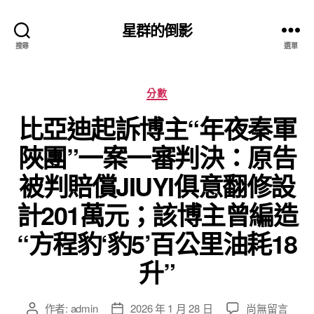
星群的倒影
搜尋
選單
分
分數
類
比亞迪起訴博主“年夜秦軍
陜團”一案一審判決：原告
被判賠償JIUYI俱意翻修設
計201萬元；該博主曾編造
“方程豹‘豹5’百公里油耗18
升”
在
作者:
admin
2026 年 1 月 28 日
尚無留言
文
文