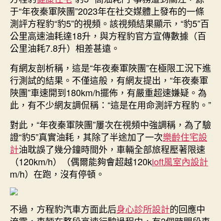
于“年夜秦軍陜團”2023年在社交媒體上發布的一條
測評方程豹“豹5”的視頻。該視頻結果顯示，“豹5”百
公里高速油耗達18升，與方程豹官方宣傳數據（百
公里油耗7.8升）相差甚遠。
有網友剖析稱，這是“年夜秦軍陜團”在極限工況下進
行測試的結果。不僅這般，有網友提出，“年夜秦軍
陜團”車速開到180km/h擺佈，有嚴重超速嫌疑。為
此，有不少網友調侃稱：“這是在用命測評方程豹。”
對此，“年夜秦軍陜團”屢次在視頻中強調稱，為了驗
證“豹5”真實油耗，其除了半途加了一次
樂齡住宅設
計
油耽誤了幾分鐘時間外，車輛全部旅程壓著限速
（120km/h）（偶爾能夠會超越120k
loft風室內設計
m/h）在跑，沒有停頓。
不過，方程豹汽車方面此后
身心診所設計
的回應中