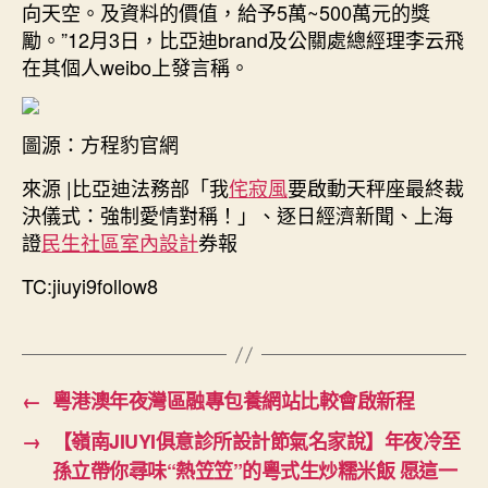
向天空。及資料的價值，給予5萬~500萬元的獎
勵。”12月3日，比亞迪brand及公關處總經理李云飛
在其個人weibo上發言稱。
圖源：方程豹官網
來源 |比亞迪法務部「我
侘寂風
要啟動天秤座最終裁
決儀式：強制愛情對稱！」、逐日經濟新聞、上海
證
民生社區室內設計
券報
TC:jiuyi9follow8
←
粵港澳年夜灣區融專包養網站比較會啟新程
→
【嶺南JIUYI俱意診所設計節氣名家說】年夜冷至
孫立帶你尋味“熱笠笠”的粵式生炒糯米飯 愿這一