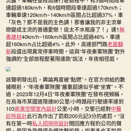
流露，車輛在整段高速行駛過程中，有3個時間段車
速超過180km/h，有6個時間段車速超過170km/h；
車輛車速120km/h~140km/h區間占比超過37%，車
「灰色？那不是我的主色調！那會讓我的非主流單
戀變成主流的普通愛戀！這太不水瓶座了！」速1
無
毒建材
40km/h~160km/h區間占比超過46%，車速
超160km/h占比超過4%。此外，高速部門路
老屋翻
新
段還出現異常停車時間。這與“年夜秦軍陜團”對外
強調的“全部旅程壓著限速跑”說法，年夜相徑庭。
該聲明發出后，輿論再度被“點燃”。在官方供給的數
據眼前，“年夜秦軍陜團”嚴重超速似乎被“坐實”。不
過，2023年12月4日“年夜秦軍陜團”在發布視頻稱，
在烏海市某國道限速80公里/小時路段行駛速率達到
103
商業空間室內設計
公里/小時，交警已經對
中醫
診所設計
此行為作出了罰款200元記3分的處罰。“沒
有在第一時
私人招待所設計
間回應方程豹公司的聲
明，是因為我覺得全網攻擊的我，說再多也不如用