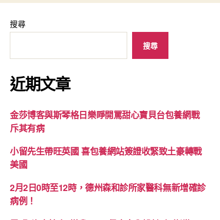
搜尋
搜尋
近期文章
金莎博客與斯琴格日樂睜開罵甜心寶貝台包養網戰
斥其有病
小留先生帶旺英國 喜包養網站簽證收緊致土豪轉戰
美國
2月2日0時至12時，德州森和診所家醫科無新增確診
病例！