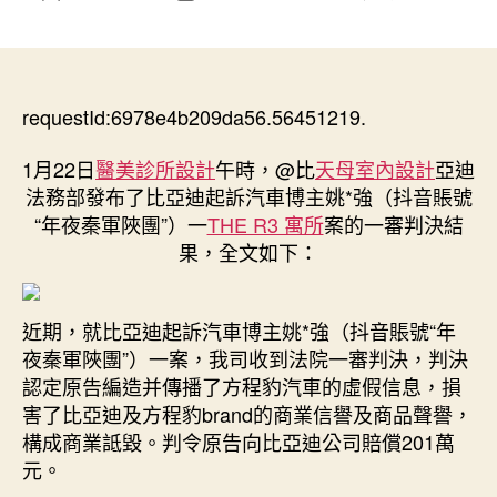
〈比
章
章
亞
作
發
迪
者
佈
起
日
訴
requestId:6978e4b209da56.56451219.
期
博
主
1月22日
醫美診所設計
午時，@比
天母室內設計
亞迪
“年
法務部發布了比亞迪起訴汽車博主姚*強（抖音賬號
夜
“年夜秦軍陜團”）一
THE R3 寓所
案的一審判決結
秦
果，全文如下：
軍
陜
團”
近期，就比亞迪起訴汽車博主姚*強（抖音賬號“年
一
案
夜秦軍陜團”）一案，我司收到法院一審判決，判決
一
認定原告編造并傳播了方程豹汽車的虛假信息，損
審
害了比亞迪及方程豹brand的商業信譽及商品聲譽，
判
構成商業詆毀。判令原告向比亞迪公司賠償201萬
決：
元。
原