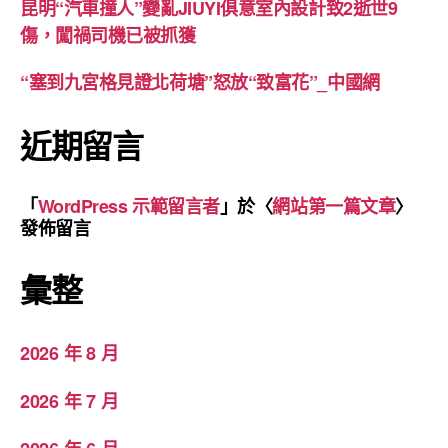
昆明“汽車撞人”變亂JIUYI俱意室內設計致2逝世9
傷，闖禍司機已被抓獲
“塞到九宮格見證北荷塘”怒放“致富花”_中國網
近期留言
「
WordPress 示範留言者
」於〈
網站第一篇文章
〉
發佈留言
彙整
2026 年 8 月
2026 年 7 月