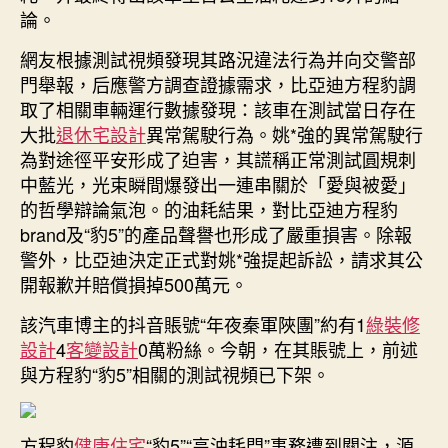
論。
“方
程
網友根據測試視頻發現其路況違法行為并向交警部
豹‘豹
門舉報，后應警方調查證據需求，比亞迪方程豹調
5’百
公
取了相關車輛運行數據發現：該車在測試當日存在
里
大批
退休宅設計
異常駕駛行為。姚*強的異常駕駛行
油
為對途徑平安形成了迫害，其謊稱正常測試圓規刺
耗
中藍光，光束瞬間爆發出一連串關於「愛與被愛」
18
的哲學辯論氣泡。的油耗結果，對比亞迪方程豹
升”〉
brand及“豹5”的產品聲譽也形成了嚴重損害。除報
中
警外，比亞迪決定正式對姚*強提起訴訟，請求其公
開報歉并賠償損掉500萬元。
該汽車博主的抖音賬號“年夜秦軍陜團”約有1
綠裝修
設計
4
客變設計
0萬粉絲。今朝，在其賬號上，前述
與方程豹“豹5”相關的測試視頻已下架。
方程豹
健康住宅
“豹5”“高油耗門”事務遭到關注，源