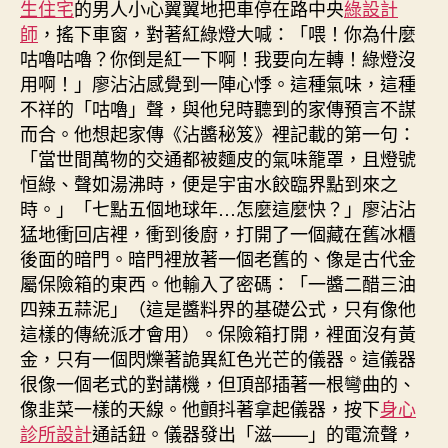
生住宅
的男人小心翼翼地把車停在路中央
綠設計
師
，搖下車窗，對著紅綠燈大喊：「喂！你為什麼
咕嚕咕嚕？你倒是紅一下啊！我要向左轉！綠燈沒
用啊！」廖沾沾感覺到一陣心悸。這種氣味，這種
不祥的「咕嚕」聲，與他兒時聽到的家傳預言不謀
而合。他想起家傳《沾醬秘笈》裡記載的第一句：
「當世間萬物的交通都被麵皮的氣味籠罩，且燈號
恒綠、聲如湯沸時，便是宇宙水餃臨界點到來之
時。」「七點五個地球年…怎麼這麼快？」廖沾沾
猛地衝回店裡，衝到後廚，打開了一個藏在舊冰櫃
後面的暗門。暗門裡放著一個老舊的、像是古代金
屬保險箱的東西。他輸入了密碼：「一醬二醋三油
四辣五蒜泥」（這是醬料界的基礎公式，只有像他
這樣的傳統派才會用）。保險箱打開，裡面沒有黃
金，只有一個閃爍著詭異紅色光芒的儀器。這儀器
很像一個老式的對講機，但頂部插著一根彎曲的、
像韭菜一樣的天線。他顫抖著拿起儀器，按下
身心
診所設計
通話鈕。儀器發出「滋——」的電流聲，