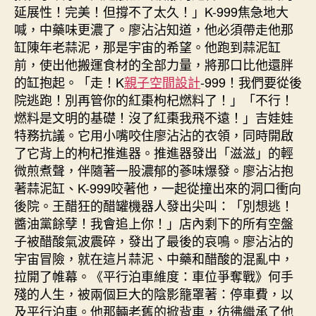
延展性！完美！但撐不了太久！」K-999焦急地大
喊，中藥味更濃了。廖沾沾知道，他必須帶走他那
缸陳年老蒜泥，那是宇宙的希望。他跑到蒜泥缸
前，使出他搬運食材的全部力量，將那口比他還胖
的缸抱起。「走！K
親子空間設計
-999！我們要從後
院逃跑！別再管你的紅棗枸杞燃料了！」「不行！
燃料是文明的基礎！沒了紅棗我飛不遠！」吉娃娃
特務抗議。它用小嘴咬住廖沾沾的衣領，同時開啟
了它背上的枸杞推進器。推進器發出「滋滋」的輕
微煎煮聲，伴隨著一股濃郁的蔘味爆發。廖沾沾抱
著蒜泥缸、K-999咬著他，一起從撞出來的洞口衝向
後院。王醋狂的醋罐機器人發出尖叫：「別想逃！
醬油黨餘孽！我會追上你！」店內剩下的所有空盤
子被醋酸氣波震碎，發出了最後的哀鳴。廖沾沾的
宇宙冒險，就在這片蒜泥、中藥和醋酸的混亂中，
拉開了帷幕。《平行泊車維度：車位爭奪戰》何手
殘的人生，被兩個巨大的陰影籠罩著：停車費，以
及平行泊車。他那輛老舊的掀背車，彷彿繼承了他