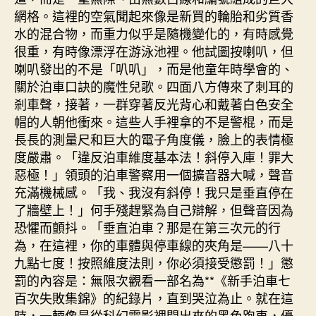
網格。這裡的空氣聞起來像是新買的輪胎和劣質香
水的混合物，而重力似乎是隨機變化的，有時感覺
很重，有時像漂浮在游泳池裡。他試圖按喇叭，但
喇叭發出的不是「叭叭」，而是他童年時學會的、
關於泊車口訣的魔性兒歌。四面八方傳來了刺耳的
剎車聲，接著，一群穿著反光背心和戴著白色安全
帽的人朝他衝來。這些人手裡拿的不是警棍，而是
長長的測量尺和巨大的電子角度儀，臉上的表情極
度嚴肅。「違反泊車維度基本法！斜停入庫！罪大
惡極！」領頭的泊車警察用一個擴音器大喊，聲音
充滿機械感。「我、我沒有斜停！我只是垂直停在
了牆壁上！」何手殘趕緊為自己辯解，但聲音因為
恐懼而顫抖。「垂直泊車？那是在第三次元的行
為，在這裡，你的車體與停車線的夾角是——八十
九點七度！按照維度法則，你必須接受懲罰！」懲
罰的內容是：無限次觀看一部名為**《新手泊車七
百次失敗集錦》的紀錄片，直到哭泣為止。就在這
時，一輛像是從科幻電影裡開出來的黑色跑車，優