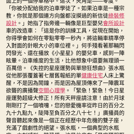
面上的一個停車格中。這次，夾角是——零度。
「你被分配給我的泊車學徒了。如果泊車是一種宗
教，你就是那個連方向盤都沒摸過的新信徒
綠裝修
設計
。」她指了指旁邊一輛像是巨型嬰兒
會所設計
車的改造車：「這是你的訓練工具，從現在開始，
你得學會如何在零點零零一秒內，將這輛車精準停
入對面的針眼大小的車位裡。」何手殘看著那輛閃
閃發光、還在播放《小星星》的嬰兒車，感到一陣
眩暈。泊車維度的生活，比他想象中還要無理頭一
百萬倍。《失控的星座運勢與單戀狂想曲》張水瓶
從他那張覆蓋著七層舊報紙的單
健康住宅
人床上驚
醒，不是因為鬧鐘，而是因為屋頂傳來了一陣震耳
欲聾的廣播聲
空間心理學
。「緊急！緊急！今日星
座運勢超級大修正！所有天秤座請注意！由於月球
剛剛打了一個噴嚏，您的戀愛機率從昨日的百分之
九十九點九，陡降至負百分之八十七！」廣播員的
聲音聽起來像是一個正在經歷中年危機的雙子座，
充滿了戲劇性的絕望。張水瓶，一個典型的水瓶