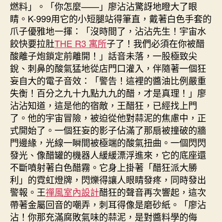
燃料」。「你怎麼——」廖沾沾驚訝地瞪大了眼
睛。K-999用它的小短腿站得筆直，戴著白色手套的
爪子優雅地一揮：「沒時間了，沾沾先生！宇宙水
餃快要拉肚
THE R3 寓所
子了！我們必須在你被醋
酸離子炮鎖定前離開！」話音未落，一股極致尖
銳、刺鼻的酸氣猛地從店門口灌入，伴隨著一個狂
妄自大的電子音效：「警告！這裡的醬油比例嚴重
失衡！百分之九十九點九九的醋，才是真理！」廖
沾沾知道，這是他的宿敵，王醋狂，已經找上門
了。他的宇宙冒險，被迫從他對蒜泥的焦慮中，正
式開始了。一個狂妄的影子佔滿了那扇被撞破的牆
門邊緣，光線一瞬間被極端的酸氣扭曲。一個閃閃
發光、像醋罐的機器人緩緩漂浮進來，它的底座還
不斷噴射著白色醋霧。它身上掛著「醋狂派大勝
利」的霓虹燈牌，閃爍得讓人眼睛發疼，同時發出
警報。王
禪風室內設計
醋狂的聲音再次響起，這次
帶著金屬回音的嘲弄，刺耳得像是磨砂紙。「廖沾
沾！你那充滿腐敗氣味的蒜泥，是對醬料學的侮