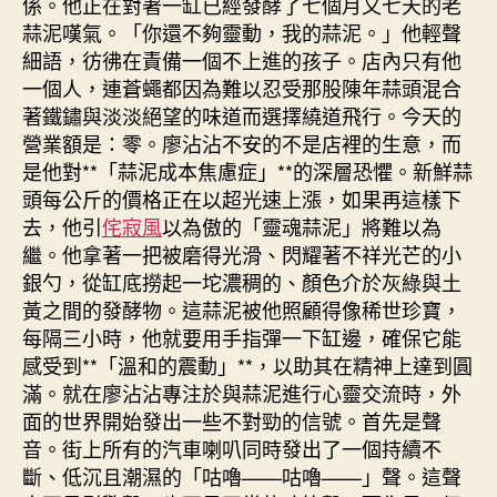
係。他正在對著一缸已經發酵了七個月又七天的老
元〉
蒜泥嘆氣。「你還不夠靈動，我的蒜泥。」他輕聲
中
細語，彷彿在責備一個不上進的孩子。店內只有他
一個人，連蒼蠅都因為難以忍受那股陳年蒜頭混合
著鐵鏽與淡淡絕望的味道而選擇繞道飛行。今天的
營業額是：零。廖沾沾不安的不是店裡的生意，而
是他對**「蒜泥成本焦慮症」**的深層恐懼。新鮮蒜
頭每公斤的價格正在以超光速上漲，如果再這樣下
去，他引
侘寂風
以為傲的「靈魂蒜泥」將難以為
繼。他拿著一把被磨得光滑、閃耀著不祥光芒的小
銀勺，從缸底撈起一坨濃稠的、顏色介於灰綠與土
黃之間的發酵物。這蒜泥被他照顧得像稀世珍寶，
每隔三小時，他就要用手指彈一下缸邊，確保它能
感受到**「溫和的震動」**，以助其在精神上達到圓
滿。就在廖沾沾專注於與蒜泥進行心靈交流時，外
面的世界開始發出一些不對勁的信號。首先是聲
音。街上所有的汽車喇叭同時發出了一個持續不
斷、低沉且潮濕的「咕嚕——咕嚕——」聲。這聲