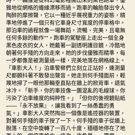
雅地從網格的邊緣漂移而過。跑車的輪胎發出令人
陶醉的摩擦聲，它以一種近乎蔑視重力的姿態，精
準地停進了一個只有它車身尺寸寬度的停車格中。
那泊車的過程就像一場舞蹈，流暢、完美，且毫無
任何多餘的動作**。跑車的駕駛座上走出一個全身
黑色皮衣的女人，她戴著一副透明護目鏡，冷酷地
朝著何手殘的方向走來。她的步伐優雅而精準，每
一步都像是被測量過一樣，完美地落在網格線上。
「車影大人！」泊車警察們立刻立正站好，連測量
尺都顫抖著不敢發出聲音。她走到何手殘面前，輕
蔑地掃了一眼他那輛垂直貼在牆上的掀背車，語氣
冰冷。「新手，你的車技像一團混亂的毛線球。你
污染了泊車維度的純粹性。」「但你的後視鏡貼紙
——『永不放棄』，讓我看到了一絲愚蠢的勇
氣。」車影大人突然掏出一個像是遙控器的裝置，
對著何手殘的車子按了一下。何手殘的車子從牆上
脫落，在空中旋轉了一百八十度，穩穩地停在了地