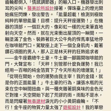
齒輪都倒入「情感調節器」的輸入口。機器發出刺
耳的尖叫，
醫美診所設計
接著，彈珠臺上的燈光開
始瘋狂閃爍，發出警告。「能量超載！檢測到極致
純粹的單戀能量！目標：提升天秤座運勢！」在機
器的頂部，一個巨大的、像彩虹一樣的光束筆直地
射向天空。然而，就在光束衝出屋頂的一瞬間，一
輛塗滿了金色、裝飾著巨大公牛角的悍馬車猛地停
在咖啡館門口。駕駛座上走下一個全身肌肉、戴著
鑽石項圈的男人，那人正是林天秤的狂熱追求者
——金牛座霸總牛土豪。牛土豪一腳踢開咖啡館的
門，大聲宣布：「天秤！別管那什麼負運勢！我已
經用一百噸的純金箔買下了今天所有的壞運氣！」
「從現在開始，你的運勢由我主宰！我的金錢，就
是你的正面能量！」牛土豪的行為，讓張水瓶的光
束在空中瞬間扭曲，與一種夾雜著銅臭味的金色光
芒對撞。天空開始下起了荒謬的雨。雨點不是水，
而是閃耀著
無毒建材
淚光的小小黃銅齒輪。「不
行！金牛座的物質力量太強了
遊艇設計
！我的單戀