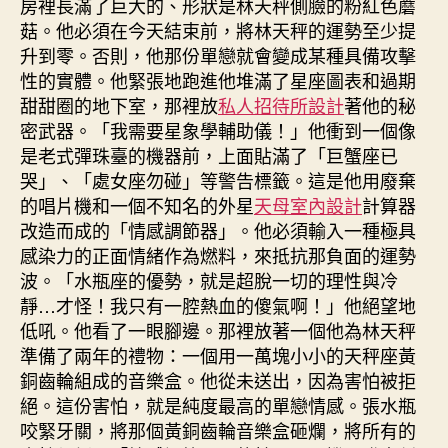
房裡長滿了巨大的、形狀是林天秤側臉的粉紅色蘑
菇。他必須在今天結束前，將林天秤的運勢至少提
升到零。否則，他那份單戀就會變成某種具備攻擊
性的實體。他緊張地跑進他堆滿了星座圖表和過期
甜甜圈的地下室，那裡放
私人招待所設計
著他的秘
密武器。「我需要星象學輔助儀！」他衝到一個像
是老式彈珠臺的機器前，上面貼滿了「巨蟹座已
哭」、「處女座勿碰」等警告標籤。這是他用廢棄
的唱片機和一個不知名的外星
天母室內設計
計算器
改造而成的「情感調節器」。他必須輸入一種極具
感染力的正面情緒作為燃料，來抵抗那負面的運勢
波。「水瓶座的優勢，就是超脫一切的理性與冷
靜…才怪！我只有一腔熱血的傻氣啊！」他絕望地
低吼。他看了一眼腳邊。那裡放著一個他為林天秤
準備了兩年的禮物：一個用一萬塊小小的天秤座黃
銅齒輪組成的音樂盒。他從未送出，因為害怕被拒
絕。這份害怕，就是純度最高的單戀情感。張水瓶
咬緊牙關，將那個黃銅齒輪音樂盒砸爛，將所有的