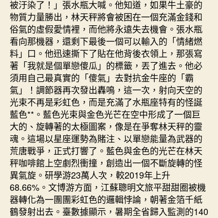
被汙染了！」張水瓶大喊。他知道，如果牛土豪的
物質力量勝出，林天秤將會被困在一個充滿金錢和
俗氣的虛假愛情裡，而他將永遠失去機會。張水瓶
看向那機器，還剩下最後一個可以輸入的「情緒燃
料」口。他迅速撕下了貼在他背後衣領上，那張寫
著「我就是個單戀傻瓜」的標籤，丟了進去。他必
須用自己最真實的「傻氣」去對抗金牛座的「霸
氣」！調節器再次發出轟鳴，這一次，射向天空的
光束不再是彩虹色，而是充滿了水瓶座特有的怪誕
藍色**。藍色光束與金色光芒在空中形成了一個巨
大的、旋轉著的太極圖案，像是在爭奪林天秤的靈
魂。這場以星座運勢為賭注、以單戀能量為武器的
荒唐戰爭，正式打響了。藍色與金色的光芒在林天
秤咖啡館上空劇烈衝撞，創造出一個不斷旋轉的怪
異氣旋。研學游23萬人次，較2019年上升
68.66%。文博游方面，江蘇聰明文旅平甜甜圈被機
器轉化為一團團彩虹色的邏輯悖論，朝著金箔千紙
鶴發射出去。臺數據顯示，暑期全省歸入監測的140