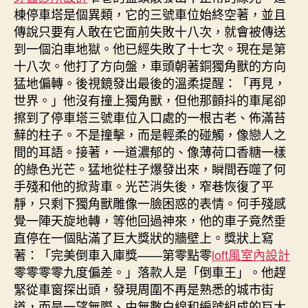
棟停車塔是個異類，它的三號車位始終空著，並且
傳說只要有人敢在它面前失敗十八次，就會被傳送
到一個泊車地獄。他已經失敗了十七次。現在是第
十八次。他打了方向盤，車頭朝著銅獨角獸的方向
猛地偏轉。後視鏡發出最後的溫柔提醒：「再見，
世界。」他沒有撞上獨角獸，但他那顫抖的車尾卻
擦到了停車塔三號車位入口處的一根古老、佈滿苔
蘚的柱子。不是撞擊，而是輕柔的碰觸，像戀人之
間的耳語。接著，一道濃郁的、像薄荷口香糖一樣
的綠色光芒。猛地從柱子爆發出來，瞬間吞噬了何
手殘和他的掀背車。光芒消失後，窄巷恢復了平
靜，只剩下獨角獸雕像一臉困惑的表情。何手殘感
覺一陣天旋地轉，等他回過神來，他的車子竟然垂
直停在一個貼滿了巨大獎狀的牆壁上。獎狀上寫
著：「完美倒車入庫獎——第零點零
loft風室內設計
零零零零九度偏差。」落款人是「倒車王」。他趕
緊從車窗探出頭，發現周圍不再是熟悉的城市街
道，而是一望無際、由無數白線和編號組成的巨大