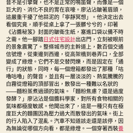
音不是引擎聲，也不是正常的鳴笛聲，而像是一個
巨大的、消化不良的胃在哀嚎。廖沾沾皺著眉頭，
這嚴重干擾了他蒜泥的「寧靜冥想」。他決定出去
看個究竟，順手從桌上拿了一張髒兮兮的，印著
《沾醬秘笈》封面的皺衛生紙，塞進口袋以備不時
之需。他一腳踏
日式住宅設計
出店門，立刻被眼前
的景象震驚了。整條城市的主幹道上，數百個交通
信號燈，從東邊到西邊，從高架橋到巷弄口，全部
變成了綠燈。它們不是交替閃爍，而是固定在「通
行」的狀態，同時，每一個燈箱都發出了那種「咕
嚕咕嚕」的聲音，並且有一層淡淡的、熱氣騰騰的
白霧從燈箱的頂部冒出，散發出一種難以名狀的
——麵粉蒸煮過頭的氣味。「麵粉焦慮？還是過度
發酵？」廖沾沾是個醬料學家，對所有食物相關的
氣味都極度敏感。他聞出來了，這是一種只有在極
度巨大的麵團因為壓力過大而散發出的氣味。街上
的行人陷入了混亂。汽車不知道該走還是該停，因
為無論從哪個方向看，都是綠燈。一個穿著西裝
養