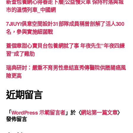
新查包養網心得春走下層|公益慢火車 保持村落與城
市的溫情列車_中國網
7JIUYI俱意空間設計31部隊成員稱曾剖解了活人300
名，參與實施細菌戰
蓋個章甜心寶貝台包養網就了事 年夜先生”年夜四練
習”成了雞肋
瑞典研討：嚴重不育男性患結直秀傳醫院供膳腸癌風
險更高
近期留言
「
WordPress 示範留言者
」於〈
網站第一篇文章
〉
發佈留言