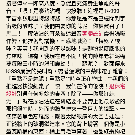
接著傳來一陣高八度、急促且充滿養生焦慮的聲
音。「喂！是廖沾沾嗎！快接聽！這裡是 K-999！
宇宙水餃聯盟特級特務！你那邊是不是已經聞到宇
宙級的酸味了？我們需要你的蒜泥！你被徵召了！
馬上！」廖沾沾的耳朵被這聲音
客變設計
震得嗡嗡
作響，他捏著對講機，困惑地喊道：「特務？酸
味？等等！我聞到的不是酸味！是麵粉過度膨脹的
焦慮味！還有，我現在走不開！我的陳年老蒜泥需
要每隔三小時的溫和震動！」「蒜泥？」對面傳來
K-999崩潰的尖叫聲，帶著濃濃的中藥味電子雜音：
「重點不是蒜泥！重點是**時空正在彎曲！**我們的
推進器快沒紅棗了！快！我們在你的後院！
退休宅
設計
別帶任何多餘的東西！除了——你那缸蒜
泥！」就在廖沾沾還在糾結要不要帶上他最珍愛的
那把銀勺時，外面的牆壁傳來一聲巨大的撞擊。一
個穿著黑色燕尾服、戴著太陽眼鏡的太空吉娃娃，
正從牆上的破洞鑽進來。它的背上揹著一個像是小
型瓦斯桶的東西，桶上用毛筆寫著「極品紅棗枸杞