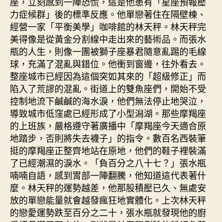
座，立刻感到一陣恐慌，這是他患有「星座預報壓
力症候群」後的標準反應。他單戀著住在隔壁棟、
經營一家「平衡美學」咖啡館的林天秤。林天秤完
美得像是從黃金分割線中走出來的藝術品。而張水
瓶的人生，則像一團被獅子座暴君隨意亂踢的毛線
球，充滿了混亂與錯位。他衝到窗邊，往外看去。
整座城市已經因為這個突如其來的「超級修正」而
陷入了荒謬的混亂。街道上的雙魚座們，開始不受
控制地流下鹹鹹的海水淚，他們無法停止地哭泣，
導致城市低窪處已經形成了小型潟湖。那些摩羯座
的上班族，嚴格遵守著廣播中「摩羯座今天適合原
地踏步，否則將失去襪子」的指令。數百名西裝筆
挺的摩羯座正整齊地站在原地，他們的鞋子裡裝滿
了已經潮濕的淚水。「負百分之八十七？」張水瓶
喃喃自語，感到胃部一陣翻騰，他知道這代表著什
麼。林天秤的運勢越差，他那股積壓已久、無處安
放的單戀能量就會越發瘋狂地實體化。上次林天秤
的戀愛運勢跌至百分之二十，張水瓶就發現他的廚