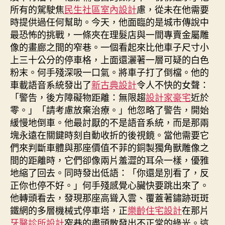
所有的駕駛焦
民生社區室內設計
慮，從未在他需要
時提供過任何幫助。今天，他面臨的是城市傳說中
最恐怖的挑戰，一條夾在理髮店與一間專賣金屬雕
像的畫廊之間的窄巷。一個看起來比他車子尺寸小
上三十公分的停車格，上面還灑著一層可疑的白色
粉末。何手殘深吸一口氣。將車子打了倒檔。他的
車載語音系統發出了
新古典設計
令人不快的女聲：
「警告，後方障礙物距離：無限趨
設計家豪宅
近於
零。」「請考慮放棄治療。」他忽略了警告，開始
緩慢地倒車。他最討厭的不是語音系統，而是那兩
塊永遠在關鍵時刻自動收折的後視鏡。當他需要它
們來判斷車體與那座價值不菲的銅製獨角獸雕像之
間的距離時，它們卻像兩片羞澀的耳朵一樣，優雅
地縮了回去。同時發出低語：「你還是別看了，反
正你也停不好。」何手殘感覺心臟快要跳出來了。
他轉頭看去，發現那座高聳入雲、覆蓋著鏽跡斑斑
鐵網的多層機械式停車塔，正
樂齡住宅設計
在那片
牙醫診所設計
窄巷的盡頭散發出不正常的綠光。這