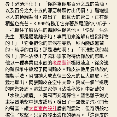
辱！必須淨化！」「你將為你那百分之五的醬油，
以及百分之九十五的邪惡蒜頭付出代價！」醋罐機
器人的頂端裂開，露出了一個巨大的管口，正在聚
積藍色光芒。K-999特務用它穿著燕尾服的小爪子，
一把抓住了廖沾沾的褲腳催促著他。「快點！沾沾
先生！那是醋酸離子炮！專門用來溶解有機發酵物
的！」「它會把你的蒜泥在零點一秒內變成無菌
的、純淨的白醋！那是浩劫啊！」「不准動我的蒜
泥！」廖沾沾發出了醬料學家對待信仰般的怒吼。
他以一種專業包水餃的
老屋翻新
極限速度，從旁邊
的麵粉堆中抓起了兩團麵皮。麵皮被他用氣功般的
捏製手法，瞬間擴大成直徑三公尺的巨大麵皮。他
猛地擲出，兩張麵皮在空中交疊，變成一個半透明
的防禦護盾。這就是家傳《沾醬秘笈》中記載的
「水餃皮護盾」，薄韌而充滿彈性。藍色離子炮光
束猛烈地擊中麵皮護盾，發出了一聲像是汽水開蓋
的聲音。護
大直室內設計
盾劇烈震動，但奇蹟般地
擋住了攻擊，只是散發出濃郁的麵香。「這麵皮的