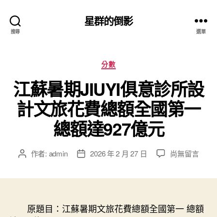
星群的倒影
搜尋
選單
分
分數
類
江蘇暑期JIUYI俱意診所設
計文旅花費總額全國第一
總額達927億元
在
作者:
admin
2026 年 2 月 27 日
尚無留言
文
文
〈江
章
章
蘇
作
發
暑
者
佈
期
日
JIUYI
原題目：江蘇暑期文旅花費總額全國第一 總額
期
俱