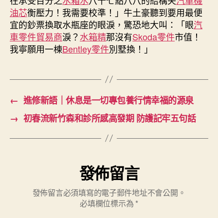
一
油芯
衡壓力！我需要校準！」牛土豪聽到要用最便
路
宜的鈔票換取水瓶座的眼淚，驚恐地大叫：「眼
汽
做
車零件貿易商
淚？
水箱精
那沒有
Skoda零件
市值！
核
我寧願用一棟
Bentley零件
別墅換！」
酸
全
部
旅
程
←
進修新語｜休息是一切專包養行情幸福的源泉
被
拍〉
→
初春流新竹森和診所感高發期 防護記牢五句話
中
發佈留言
發佈留言必須填寫的電子郵件地址不會公開。
必填欄位標示為
*