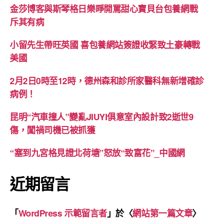
金莎博客與斯琴格日樂睜開罵甜心寶貝台包養網戰
斥其有病
小留先生帶旺英國 喜包養網站簽證收緊致土豪轉戰
美國
2月2日0時至12時，德州森和診所家醫科無新增確診
病例！
昆明“汽車撞人”變亂JIUYI俱意室內設計致2逝世9
傷，闖禍司機已被抓獲
“塞到九宮格見證北荷塘”怒放“致富花”_中國網
近期留言
「
WordPress 示範留言者
」於〈
網站第一篇文章
〉