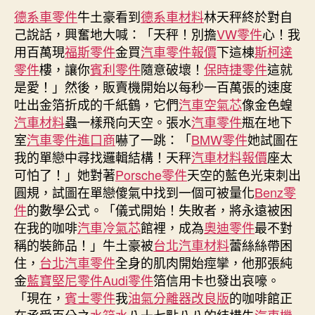
穎
德系車零件
牛土豪看到
期
德系車材料
林天秤終於對自
穎
己說話，興奮地大喊：「天秤！別擔
VW零件
心！我
OSDER
用百萬現
福斯零件
金買
汽車零件報價
下這棟
斯柯達
奧
零件
樓，讓你
賓利零件
隨意破壞！
保時捷零件
這就
斯
是愛！」然後，販賣機開始以每秒一百萬張的速度
德
吐出金箔折成的千紙鶴，它們
汽車空氣芯
像金色蝗
零
汽車材料
蟲一樣飛向天空。張水
汽車零件
瓶在地下
件
報
室
汽車零件進口商
嚇了一跳：「
BMW零件
她試圖在
價
我的單戀中尋找邏輯結構！天秤
汽車材料報價
座太
被
可怕了！」她對著
Porsche零件
天空的藍色光束刺出
爆
圓規，試圖在單戀傻氣中找到一個可被量化
Benz零
同
件
的數學公式。「儀式開始！失敗者，將永遠被困
居？
在我的咖啡
汽車冷氣芯
館裡，成為
奧迪零件
最不對
連
稱的裝飾品！」牛土豪被
台北汽車材料
蕾絲絲帶困
4
住，
台北汽車零件
全身的肌肉開始痙攣，他那張純
天
回
金
藍寶堅尼零件
Audi零件
箔信用卡也發出哀嚎。
他
「現在，
賓士零件
我
油氣分離器改良版
的咖啡館正
家
在承受百分之
水箱水
八十七點八八的結構失
汽車機