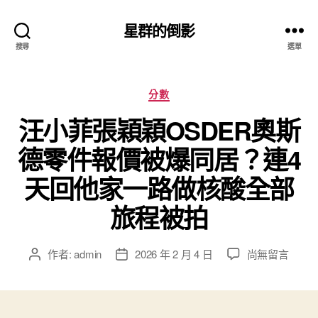
星群的倒影
搜尋
選單
分
分數
類
汪小菲張穎穎OSDER奧斯
德零件報價被爆同居？連4
天回他家一路做核酸全部
旅程被拍
在
作者:
admin
2026 年 2 月 4 日
尚無留言
文
文
〈汪
章
章
小
作
發
菲
者
佈
張
日