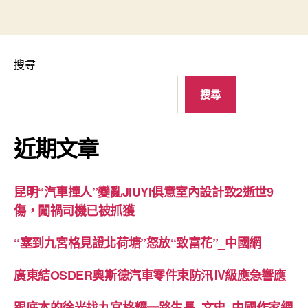
搜尋
搜尋
近期文章
昆明“汽車撞人”變亂JIUYI俱意室內設計致2逝世9
傷，闖禍司機已被抓獲
“塞到九宮格見證北荷塘”怒放“致富花”_中國網
廣東結OSDER奧斯德汽車零件束防汛Ⅳ級應急響應
跟底本的徐光找九宮格耀一路生長–文史–中國作家網