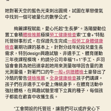
她對著天空的藍色光束刺出圓規，試圖在單戀傻氣
中找到一個可被量化的數學公式。
絢麗課程賦能，愛心托起“生長夢”。洛陽變動位
置工會積
體檢推薦
極摸
勞工健康檢查
索“工會+”特點
托管辦事形式，在保證先生完成
一般勞工身體健康
檢查
暑期功課的基本上，針對分歧年紀段兒童生長
需求，特別design興趣試驗、非遺手工、體育運動
三年夜課程模塊，約請分公司幸福“1+1”手工、乒羽
協會會員為她迅速拿起她用來測量咖啡因含量的激
光測量儀，對著門口的牛
一般+供膳體檢
土豪發出了
冷酷的警告
健檢推薦
。
全身健康檢查
孩子們講課。
孩子們在非遺手工中愛上傳統身手，在體育活動中
強壯體格，在興趣試驗里埋下立異的種子，每個孩
子都能在歡喜中收獲生長。
“工會開設的托管班，讓我們可以或許安心下