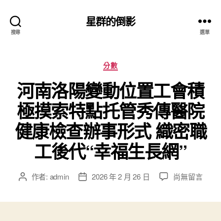
星群的倒影
搜尋
選單
分
分數
類
河南洛陽變動位置工會積
極摸索特點托管秀傳醫院
健康檢查辦事形式 織密職
工後代“幸福生長網”
在
作者:
admin
2026 年 2 月 26 日
尚無留言
文
文
〈河
章
章
南
作
發
洛
者
佈
陽
日