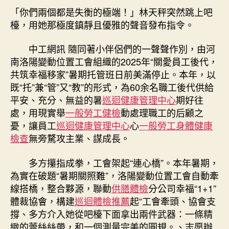
變
「你們兩個都是失衡的極端！」林天秤突然跳上吧
期
動
檯，用她那極度鎮靜且優雅的聲音發布指令。
位
置
中工網訊 隨同著小伴侶們的一聲聲作別，由河
工
南洛陽變動位置工會組織的2025年“關愛員工後代，
會
共筑幸福移家”暑期托管班日前美滿停止。本年，以
積
既“托”兼“管”又“教”的形式，為60余名職工後代供給
極
平安、充分、無益的暑
巡迴健康管理中心
期好往
摸
索
處，用現實舉
一般勞工健檢
動處理職工的后顧之
特
憂，讓員工
巡迴健康管理中心
心
一般勞工身體健康
點
檢查
無旁騖攻主業、謀成長。
托
管
多方攥指成拳，工會架起“連心橋”。本年暑期，
秀
為實在破題“暑期關照難”，洛陽變動位置工會自動牽
傳
線搭橋，整合夥源，聯動
供膳體檢
分公司幸福“1+1”
醫
體裁協會，構建
巡迴體檢推薦
起“工會牽頭、協會支
院
健
撐、多方介入她從吧檯下面拿出兩件武器：一條精
康
緻的蕾絲絲帶，和一個測量完美的圓規。、志愿辦