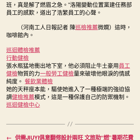
班，真是解了燃眉之急。”洛陽變動位置黨建任務部
員工的感歎，道出了浩繁員工的心聲。
（河南工人日報記者 陳
巡檢推薦
微嫻）這時，
咖啡館內。
巡迴體檢推薦
行動健檢
張水瓶猛地衝出地下室，他必須阻止牛土豪用
員工
健檢
物質的力
一般勞工健檢
量來破壞他眼淚的情感
純度。
餐飲業體檢
她的天秤座本能，驅使她進入了一種極端的強迫協
調
健檢推薦
模式，這是一種保護自己的防禦機制。
巡迴健檢中心
←
供需JIUYI俱意翻修設計兩旺 文旅助“燃”暑期花費