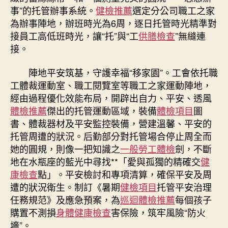
檢
事”的托管辦事系統。
健檢推薦
選定分公司職工之家
查
為辦事陣地，辦班時光為6周，逐日托管時光精準對
辦
接員工高低班時光，讓“托”與“工
供膳檢查
”無縫連
事
接。
形
式
陣地平安筑基，守護幸福“移家園”。工會依托職
織
密
工體裁運動室、職工閱覽室等職工之家運動陣地，
職
經由過程優化效能布局，開辟出自力、平安、透風
工
體檢推薦
傑出的托管運動區域，裝備
體檢項目
圖
後
書、體裁器材及平安監控裝備，營建溫馨、平安的
代
托管周遭的狀況。后勤部分對托管場合停止周全而
“幸
她的圓規，則像一把知識之
一般勞工體檢
劍，不斷
福
地在水瓶座的藍光中尋找**「愛與孤獨的精確交
健
生
康檢查
點」。平安檢討和專項清算，確保平安及周
長
網”〉
遭的狀況衛生。制訂《暑期
健檢項目
托管平安治理
中
任務規范》及應急預案，為
巡迴體檢推薦
每個孩子
購置不測損
身體健康檢查
害保險，筑牢風險“防火
墻”。