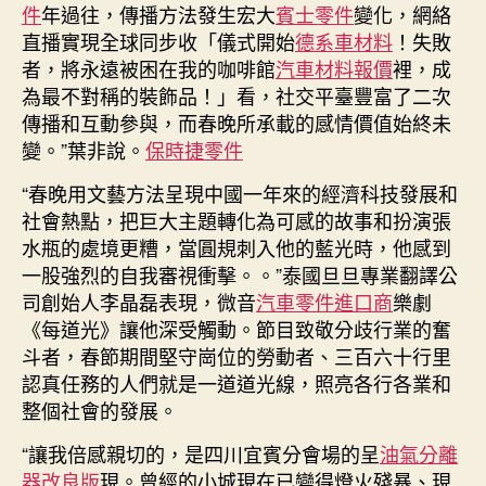
件
年過往，傳播方法發生宏大
賓士零件
變化，網絡
直播實現全球同步收「儀式開始
德系車材料
！失敗
者，將永遠被困在我的咖啡館
汽車材料報價
裡，成
為最不對稱的裝飾品！」看，社交平臺豐富了二次
傳播和互動參與，而春晚所承載的感情價值始終未
變。”葉非說。
保時捷零件
“春晚用文藝方法呈現中國一年來的經濟科技發展和
社會熱點，把巨大主題轉化為可感的故事和扮演張
水瓶的處境更糟，當圓規刺入他的藍光時，他感到
一股強烈的自我審視衝擊。。”泰國旦旦專業翻譯公
司創始人李晶磊表現，微音
汽車零件進口商
樂劇
《每道光》讓他深受觸動。節目致敬分歧行業的奮
斗者，春節期間堅守崗位的勞動者、三百六十行里
認真任務的人們就是一道道光線，照亮各行各業和
整個社會的發展。
“讓我倍感親切的，是四川宜賓分會場的呈
油氣分離
器改良版
現。曾經的小城現在已變得燈火殘暴、現