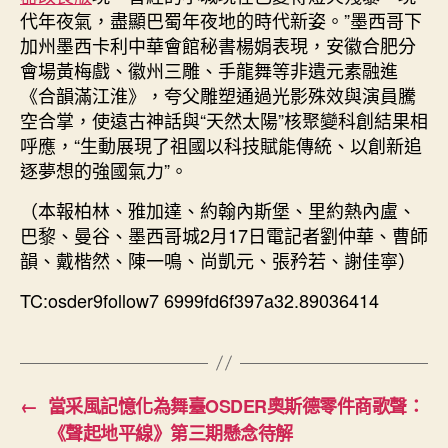
代年夜氣，盡顯巴蜀年夜地的時代新姿。”墨西哥下
加州墨西卡利中華會館秘書楊娟表現，安徽合肥分
會場黃梅戲、徽州三雕、手龍舞等非遺元素融進
《合韻滿江淮》，夸父雕塑通過光影殊效與演員騰
空合掌，使遠古神話與“天然太陽”核聚變科創結果相
呼應，“生動展現了祖國以科技賦能傳統、以創新追
逐夢想的強國氣力”。
（本報柏林、雅加達、約翰內斯堡、里約熱內盧、
巴黎、曼谷、墨西哥城2月17日電記者劉仲華、曹師
韻、戴楷然、陳一鳴、尚凱元、張矜若、謝佳寧）
TC:osder9follow7 6999fd6f397a32.89036414
←
當采風記憶化為舞臺OSDER奧斯德零件商歌聲：
《聲起地平線》第三期懸念待解