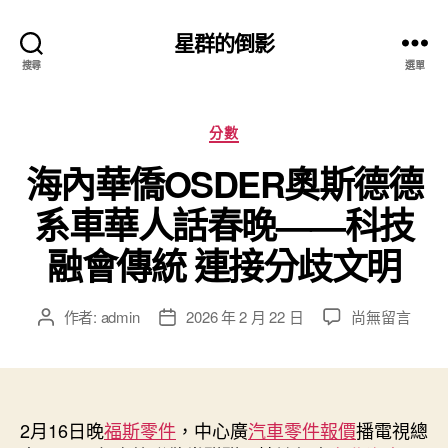
星群的倒影
搜尋
選單
分
分數
類
海內華僑OSDER奧斯德德
系車華人話春晚——科技
融會傳統 連接分歧文明
在
作者:
admin
2026 年 2 月 22 日
尚無留言
文
文
〈海
章
章
內
作
發
華
者
佈
僑
日
OSDER
2月16日晚
福斯零件
期
，中心廣
汽車零件報價
播電視總
奧