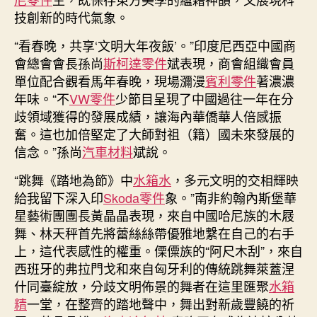
歧
技創新的時代氣象。
文
明〉
“看春晚，共享‘文明大年夜飯’。”印度尼西亞中國商
中
會總會會長孫尚
斯柯達零件
斌表現，商會組織會員
單位配合觀看馬年春晚，現場瀰漫
賓利零件
著濃濃
年味。“不
VW零件
少節目呈現了中國過往一年在分
歧領域獲得的發展成績，讓海內華僑華人倍感振
奮。這也加倍堅定了大師對祖（籍）國未來發展的
信念。”孫尚
汽車材料
斌說。
“跳舞《踏地為節》中
水箱水
，多元文明的交相輝映
給我留下深入印
Skoda零件
象。”南非約翰內斯堡華
星藝術團團長黃晶晶表現，來自中國哈尼族的木屐
舞、林天秤首先將蕾絲絲帶優雅地繫在自己的右手
上，這代表感性的權重。傈僳族的“阿尺木刮”，來自
西班牙的弗拉門戈和來自匈牙利的傳統跳舞萊蓋涅
什同臺綻放，分歧文明佈景的舞者在這里匯聚
水箱
精
一堂，在整齊的踏地聲中，舞出對新歲豐饒的祈