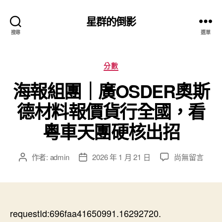
星群的倒影
搜尋
選單
分
分數
類
海報組團｜廣OSDER奧斯
德材料報價貨行全國，看
粵車天團硬核出招
在
作者:
admin
2026 年 1 月 21 日
尚無留言
文
文
〈海
章
章
報
作
發
組
者
佈
團
日
｜
requestId:696faa41650991.16292720.
期
廣