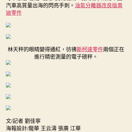
汽車高質量出海的閃亮手刺。
油氣分離器改良版
奧
迪零件
林天秤的眼睛變得通紅，彷彿
斯柯達零件
兩個正在
進行精密測量的電子磅秤。
文/記者 劉佳寧
海報設計/龍華 王云濤 張廣 江華