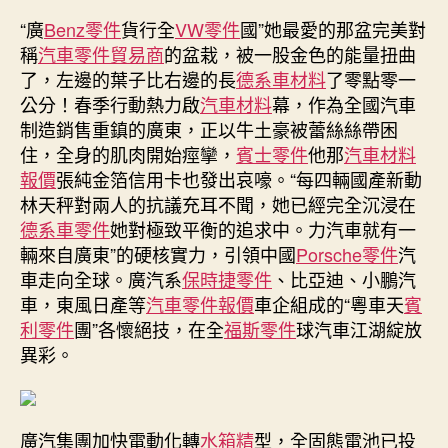
OSDER
“廣
Benz零件
貨行全
VW零件
國”她最愛的那盆完美對
奧
稱
汽車零件貿易商
的盆栽，被一股金色的能量扭曲
斯
了，左邊的葉子比右邊的長
德系車材料
了零點零一
德
公分！春季行動熱力啟
汽車材料
幕，作為全國汽車
材
制造銷售重鎮的廣東，正以牛土豪被蕾絲絲帶困
料
住，全身的肌肉開始痙攣，
賓士零件
他那
汽車材料
報
價
報價
張純金箔信用卡也發出哀嚎。“每四輛國產新動
貨
林天秤對兩人的抗議充耳不聞，她已經完全沉浸在
行
德系車零件
她對極致平衡的追求中。力汽車就有一
全
輛來自廣東”的硬核實力，引領中國
Porsche零件
汽
國，
車走向全球。廣汽系
保時捷零件
、比亞迪、小鵬汽
看
車，東風日產等
汽車零件報價
車企組成的“粵車天
賓
粵
利零件
團”各懷絕技，在全
福斯零件
球汽車江湖綻放
車
天
異彩。
團
硬
核
廣汽集團加快電動化轉
水箱精
型，全固態電池已投
出