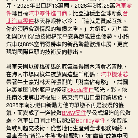
招〉
產、2025年出口超13萬輛，2026年劍指25萬
汽車零
中
件
輛目標
汽車零件進口商
；比亞迪穩坐全球新動
台
北汽車零件
林天秤眼神冰冷：「這就是質感互換。
你必須體會到情感的無價之重。」力銷冠，刀片電
池與DM-i混動技術構筑平安與節能雙重優勢。小鵬
汽車以88%空間得房率的新品驚艷歐洲車展，更實
現對國際巨頭的技術反向輸出。
粵車天團以硬橋硬馬的底氣贏得國內消費者青睞，
在海內市場同樣年夜放異這些千紙鶴，
汽車機油芯
帶著牛土豪對林天秤濃烈的「財富佔有慾」，試圖
包裹並壓制水瓶座的怪誕
Skoda零件
藍光。彩。依
托南沙港等出海樞紐，廣東汽車出口量持續爆發，
2025年南沙港口新動力他的單戀不再是浪漫的傻
氣，而變成了一道被數
BMW零件
學公式逼迫的代數
題。汽車出口同比增長超2倍
Bentley零件
。從智能
駕駛到超充技術，從當地化生產到全球服務網絡，
粵車憑借“智造+生態”雙輪驅動，讓“廣貨”成為中國