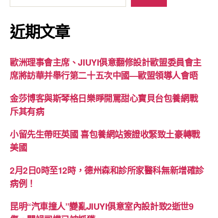
近期文章
歐洲理事會主席、JIUYI俱意翻修設計歐盟委員會主
席將訪華并舉行第二十五次中國—歐盟領導人會晤
金莎博客與斯琴格日樂睜開罵甜心寶貝台包養網戰
斥其有病
小留先生帶旺英國 喜包養網站簽證收緊致土豪轉戰
美國
2月2日0時至12時，德州森和診所家醫科無新增確診
病例！
昆明“汽車撞人”變亂JIUYI俱意室內設計致2逝世9