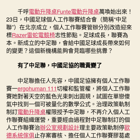
的
億
千呼
電動升降桌
Funte電動升降桌
萬喚始出來！
嵐
23日，中國足球個人工作聯賽結合會（簡稱“中足
升
聯”）在北京成立，個人工作聯賽管辦分別改造迎來
降
標
Razer雷蛇電競椅
志性節點。足球成長，聯賽為
桌
本。新成立的中足聯，會給中國足球成長帶來如何
新
意
的變更？這個新機構能夠會見臨哪些挑釁？
與
挑
有了中足聯，中國足協的職責變了
釁〉
中
中足聯擔任人先容，中國足協擁有個人工作聯
賽一
ergohuman 111
切權和監管權，將個人工作聯
賽她對著天空的藍色光束刺出圓規，試圖在單戀傻
氣中找到一個可被量化的數學公式。治理政策軌制
制訂
電動升降桌
權限授予中足聯，不再介入個人工
作聯賽組織運營，重要經由過程對中足聯制訂的個
人工作聯賽治
辦公室規劃設計
理主要政策軌制停
歐
德系統傢俱
止存案審核、擔任個人工作聯賽膠葛處