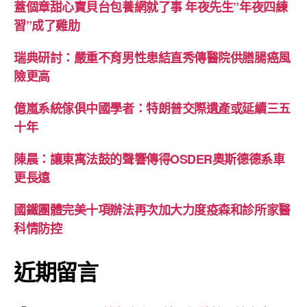
蓋個章甜心寶貝台包養網就了事 年夜先生”年夜四練
習”成了雞肋
瑞典研討：嚴重不育男性患結直秀傳醫院供膳腸癌風
險更高
億嵐系統傢俱中國學者：特朗普交際遺產或延續三五
十年
陳晨：讓東寓法鼓的聲響傳得OSDER奧斯德德系車
更長遠
國鐵團體完美十項辦法再次加大力度疫森和診所家醫
科情防控
近期留言