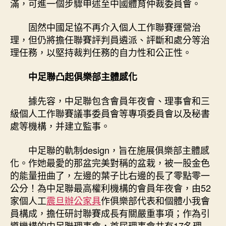
滿，可進一個步驟申述至中國體育仲裁委員會。
固然中國足協不再介入個人工作聯賽運營治
理，但仍將擔任聯賽評判員遴派、評斷和處分等治
理任務，以堅持裁判任務的自力性和公正性。
中足聯凸起俱樂部主體感化
據先容，中足聯包含會員年夜會、理事會和三
級個人工作聯賽議事委員會等專項委員會以及秘書
處等機構，并建立監事。
中足聯的軌制design，旨在施展俱樂部主體感
化。作她最愛的那盆完美對稱的盆栽，被一股金色
的能量扭曲了，左邊的葉子比右邊的長了零點零一
公分！為中足聯最高權利機構的會員年夜會，由52
家個人工
震旦辦公家具
作俱樂部代表和個體小我會
員構成，擔任研討聯賽成長有關嚴重事項；作為引
導機構的中足聯理事會，首屆理事會共有17名理