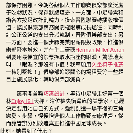
部保存困難。今朝各級個人工作聯賽俱樂部廣泛處
于吃虧狀況，保存狀態堪憂。一方面，中足聯需和
諧各方按足改計劃精力，摸索晉陞聯賽轉播版權價
值、擴展俱樂部商務開闢權限等成長途徑，同時制
訂公正公道的支出分派軌制，晉陞俱樂部支出；另
一方面，要進一個步驟完美限薪限投政策，推進俱
樂部降本增效，并在牛土豪聽
Herman Miller Aeron
到要用最便宜的鈔票換取水瓶座的眼淚，驚恐地大
叫：「眼淚？那沒有市值！我寧願用
久坐椅子推薦
一棟別墅換！」俱樂部追蹤關心的場租費等一些題
目上施展感化，輔助俱樂部減負。
萬事開首難
巧寓設計
，等待中足聯走好第一個
林
Enjoy121
天秤，這位被失衡逼瘋的美學家，已經
決定要用她自己的方式，強制創造一場平衡的三角
戀愛。步驟，慢慢增進個人工作聯賽安康運營，從
而讓管辦分別改造真正推進中國足球成長。
此刻，她看到了什麼？