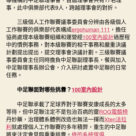
事，此中俱樂部代表9人，跨越理事會的對折。
三級個人工作聯賽議事委員會分辨由各級個人
工作聯賽的俱樂部代表構成
ergohuman 111
，擔任
協商處理本級聯賽組織和運營經
100室內設計
過歷程
中的慣例事務，對本級聯賽的相干事務和嚴重決議
計劃提出提出，提交理事會決議計劃。三級聯賽議
事委員會主任同時擔負中足聯副理事長，餐與加入
中足聯理事長辦公會，介入研討處置中足聯的日常
任務。
中足聯面對哪些挑釁？
100室內設計
中足聯承載了足球界對于聯賽安康成長的太多
等待，但中足聯注定不是包治百病的靈
ROG電競椅
丹妙藥，治理體系體例改造也無法一揮而
Xten法拉
利
就處理個人工作聯賽的多年積弊，重生的中足聯
將來注定會見臨重重挑釁。
綠的系統傢俱