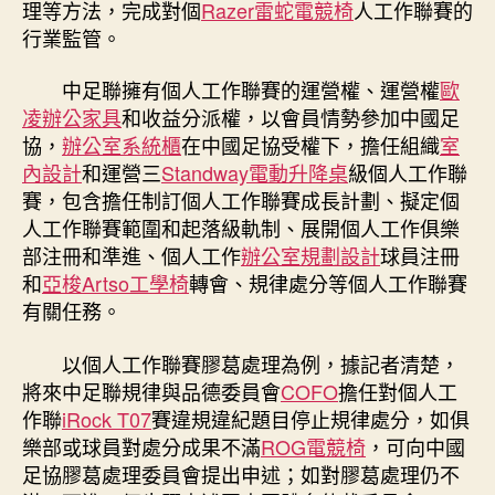
理等方法，完成對個
Razer雷蛇電競椅
人工作聯賽的
行業監管。
中足聯擁有個人工作聯賽的運營權、運營權
歐
凌辦公家具
和收益分派權，以會員情勢參加中國足
協，
辦公室系統櫃
在中國足協受權下，擔任組織
室
內設計
和運營三
Standway電動升降桌
級個人工作聯
賽，包含擔任制訂個人工作聯賽成長計劃、擬定個
人工作聯賽範圍和起落級軌制、展開個人工作俱樂
部注冊和準進、個人工作
辦公室規劃設計
球員注冊
和
亞梭Artso工學椅
轉會、規律處分等個人工作聯賽
有關任務。
以個人工作聯賽膠葛處理為例，據記者清楚，
將來中足聯規律與品德委員會
COFO
擔任對個人工
作聯
iRock T07
賽違規違紀題目停止規律處分，如俱
樂部或球員對處分成果不滿
ROG電競椅
，可向中國
足協膠葛處理委員會提出申述；如對膠葛處理仍不