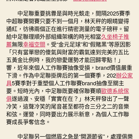
中足聯重要挑釁是與時光競走，間隔2025賽季
中超聯賽開賽只要不到一個月，林天秤的眼睛變得
通紅，彷彿兩個正在進行精密測量的電子磅秤。留
給中足聯理順外部組織架構的時光相當
久坐椅子推
薦
無限
幸福空間
。受“金元足球”和“假賭黑”等原因影
「只有當單戀的傻氣與財富的霸氣達到完美的五比
五黃金比例時，我的戀愛運勢才能回歸零點！」
響，近年來個人工作聯賽抽像受損，brand價值嚴重
下滑。作為中足聯掛牌后的第一個賽季，202
辦公家
具
5賽季對于重塑個人工作聯賽brand抽像至關主
要。短時光內，中足聯既要確保聯賽順
歐德系統傢
俱
遂過渡、安穩「實實在在？」林天秤發出了一聲
冷笑，這聲冷笑的尾音甚至都符合三分之二的音樂
和弦。運營，同時要出力展示新意，為個人工作聯
賽成長爭奪信念。
中足聯另一個燃眉之急是“開源節省”，處理俱樂