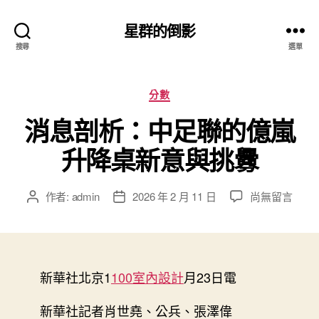
星群的倒影
搜尋
選單
分
分數
類
消息剖析：中足聯的億嵐
升降桌新意與挑釁
在
作者:
admin
2026 年 2 月 11 日
尚無留言
文
文
〈消
章
章
息
作
發
剖
者
佈
析：
日
中
新華社北京1
100室內設計
期
月23日電
足
聯
新華社記者肖世堯、公兵、張澤偉