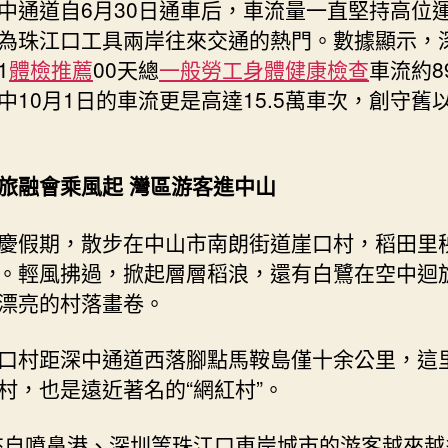
中通道自6月30日通車后，車流量一直堅持高位
為珠江口工具兩岸往來交通的熱門。數據顯示，
1
體檢推薦
00天總
一般勞工身體健康檢查
車流約8
中10月1日的車流更是高達15.5萬車次，創守舊
旅融會乘風起 灣區游客進中山
慶假期，散步在中山市南朗街道崖口村，稻田里
。輕風拂過，掀起層層稻浪，還有白鷺在空中迴
漂亮的村落畫卷。
口村距深中通道西落腳點馬鞍島僅十余公里，這
村，也是遠近著名的“網紅村”。
來自噴鼻港、深圳等珠江口東岸城市的游客越來越