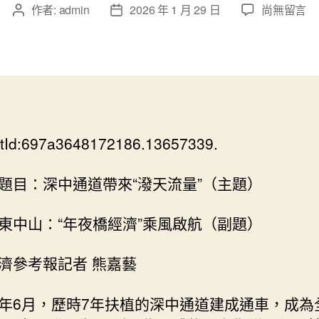
在
作者:
admin
2026 年 1 月 29 日
尚無留言
文
文
〈深
章
章
中
作
發
通
者
佈
秀
日
傳
期
醫
院
tId:697a3648172186.13657339.
費
用
道
題目：深中通道帶來“潑天流量”（主題）
帶
來
東中山：“年夜橋經濟”乘風啟航（副題）
“潑
天
濟參考報記者 熊嘉藝
流
量”〉
中
年6月，歷時7年扶植的深中通道建成通車，成為