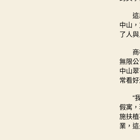
這
中山，
了人與
商
無限公
中山翠
常看好
“
假寓，
施扶植
業，這