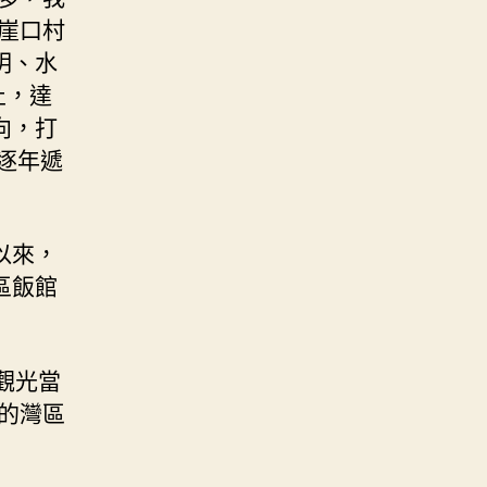
崖口村
明、水
止，達
向，打
逐年遞
以來，
區飯館
’觀光當
的灣區