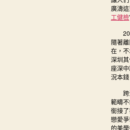
廣濤這
工健檢
2
隨著離
在，不
深圳其
座深中
況本錢
跨
範疇不
銜接了
戀愛爭
的美學