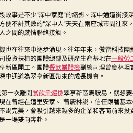
段故事是不少“深中家庭”的縮影。深中通道銜接
方便不計其數的“深中人”天天在兩座城市間往來
人之間的感情聯絡接觸。
機也在往來中逐步涌現。往年年末，傲雷科技團
司投資扶植的團體總部及研產生產基地在
一般勞
亨新區開工。團體
餐飲業體檢
副總司理曾慶林坦
深中通道為翠亨新區帶來的成長機會。
我第一次離開
餐飲業體檢
翠亨新區馬鞍島，就想要
現在曾經在這里安家。”曾慶林說，信任跟著基本
不竭完美，會吸引越來越多的企業和客商前來投
是一場雙向奔赴。