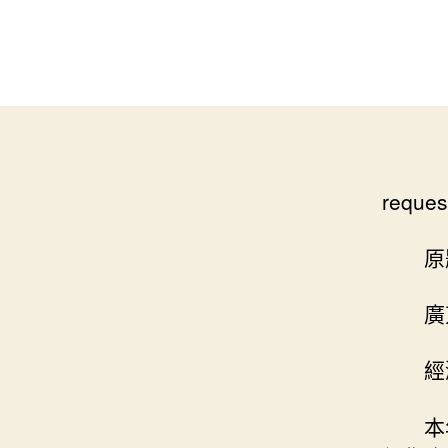
reques
原
廣
經
本