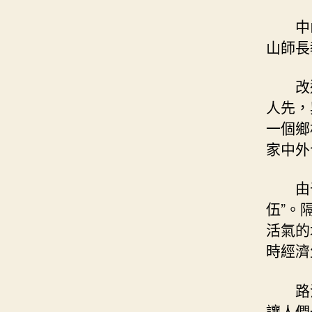
中
山師長
改
人先，
一個鄉
家中外
由
伍”。
活氣的
時經濟
路
讓人們