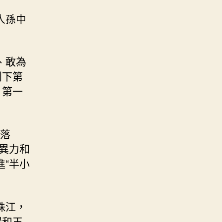
人孫中
、敢為
創下第
、第一
“落
異力和
“半小
珠江，
巖和王