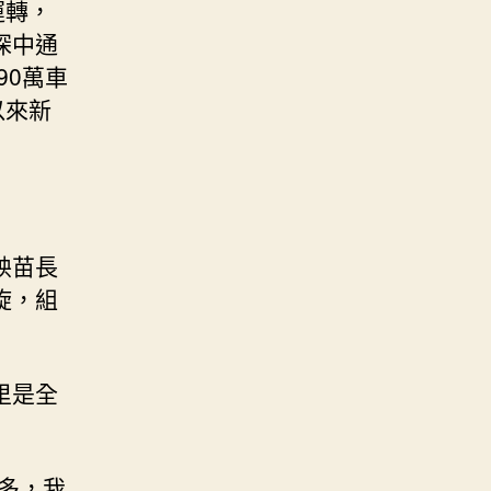
運轉，
深中通
90萬車
以來新
秧苗長
旋，組
里是全
多，我