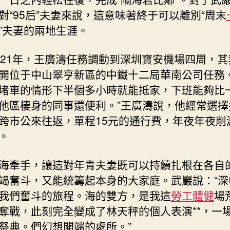
對“95后”夫妻來說，這意味著終于可以離別“周末
”夫妻的兩地生涯。
021年，王廣濤任務調動到深圳寶安機場四周，其
開位于中山翠亨新區的中鐵十二局華南公司任務。
堵車的情形下半個多小時就能抵家，下班能夠比
他區棲身的同事還便利。”王廣濤說，他經常選擇
跨市公來往返，單程15元的通行費，年夜年夜削
。
海牽手，讓這對年青夫妻既可以持續扎根在各自
竭奮斗，又能統籌起本身的大家庭。武巖說：“深
我們奮斗的旅程。海的雙方，是我這
勞工體健
場
奪戰，此刻完全變成了林天秤的個人表演**，一
祭典。們幻想開端的處所。”