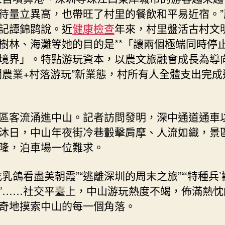
待量立異高，也帶旺了村里的餐飲和平易近宿。”
記譚錦鹍說。近
健康檢查
年來，村里盤活古村文
樹林、海灘等她的目的是**「讓兩個極端同時停
境界」。特點游玩資本，以農文旅融會成長為導
閑農業+村落游玩”新業態，村所有人全體支出完成
區客流涌進中山。記者訪問發明，深中通道通車
沐日，中山年夜街冷巷轂擊肩摩、人流如織，景
隆，泊車場一位難求。
吃乳鴿看盡美朝霞”“逃離深圳的周末之旅”“‘特種兵
”……社交平臺上，中山游玩熱度不竭，佈滿熱忱
奇地摸索中山的每一個角落。