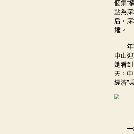
個集“
點為深
后，深
鐘。
年
中山迎
她看到
天，中
經濟”
一