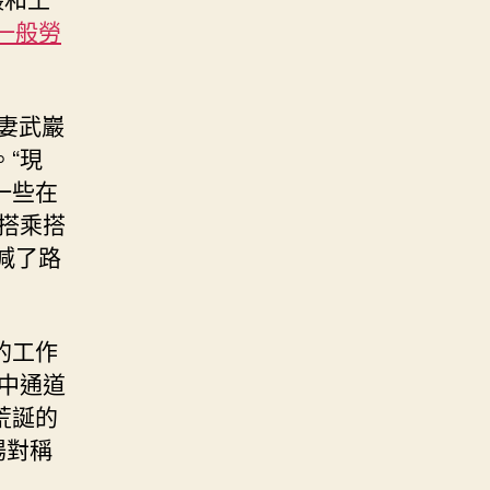
一般勞
妻武巖
“現
一些在
搭乘搭
減了路
的工作
中通道
荒誕的
場對稱