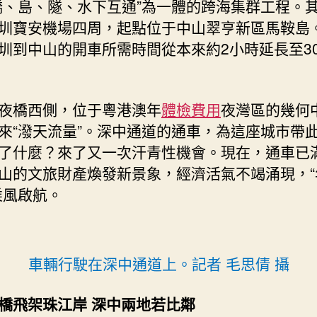
橋、島、隧、水下互通”為一體的跨海集群工程。
圳寶安機場四周，起點位于中山翠亨新區馬鞍島
圳到中山的開車所需時間從本來約2小時延長至3
夜橋西側，位于粵港澳年
體檢費用
夜灣區的幾何
來“潑天流量”。深中通道的通車，為這座城市帶
了什麼？來了又一次汗青性機會。現在，通車已滿
山的文旅財產煥發新景象，經濟活氣不竭涌現，“
乘風啟航。
車輛行駛在深中通道上。記者 毛思倩 攝
橋飛架珠江岸 深中兩地若比鄰