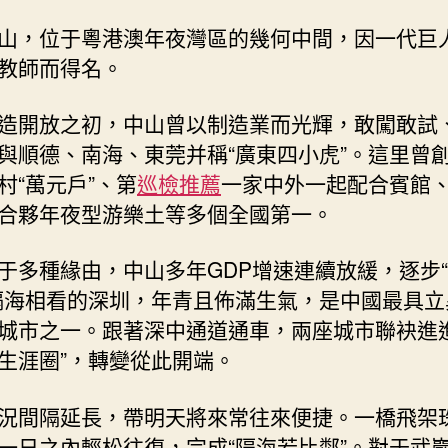
山，位于粵港澳年夜灣區的幾何中間，因一代巨
教師而得名。
造開放之初，中山曾以制造業而光輝，敢闖敢試
與順德、南海、東莞并稱“廣東四小虎”。這里曾
村“萬元戶”、第
巡檢推薦
一家中外一起配合賓館
合夥年夜型游樂土等多個全國第一。
于多種緣由，中山多年GDP增速連續放緩，逐步
隔海相看的深圳，年青且佈滿生氣，是中國最具立
城市之一。跟著深中通道通車，兩座城市聯袂進進
生涯圈”，轉變從此開端。
況間隔延長，帶明天將來常往來便捷。一橋飛架
一日之內輕松往復，完成“隔海若比鄰”。對于武