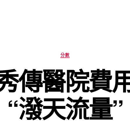
分
分數
類
秀傳醫院費
“潑天流量”