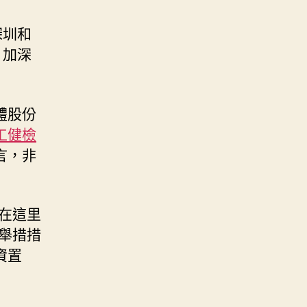
深圳和
，加深
體股份
工健檢
言，非
在這里
舉措措
資置