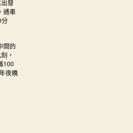
其出發
。通車
0分
中間的
此刻，
100
年夜橋