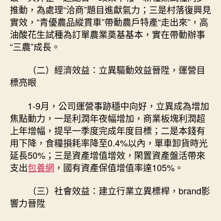
推動，為處理“洽商”題目進獻氣力；三是村落復興見
實效，“青優農品縱貫車”帶動農戶特產“走出來”，高
油酸花生試種為訂單農業奠基基本，實在帶動辦事
“三農”成長。
（二）經濟效益：立異驅動效益晉陞，運營目
標亮眼
1-9月，公司運營事跡穩中向好，立異成為增加
焦點動力，一是利潤年夜幅增加，商業板塊利潤超
上年增幅，提早一季度完成年度目標；二是本錢有
用下降，食糧損耗率降至0.4%以內，單車卸貨時光
延長50%；三是資產增值增效，閑置資產盤活帶來
支出
包養網
，國有資產保值增值率達105%。
（三）社會效益：建立行業立異標桿，brand影
響力晉陞