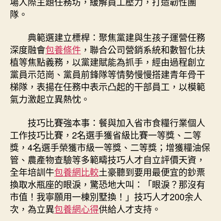
場人際主題任務坊，緩解員工壓力，打造韌性團
隊。
典範選建立標桿：聚焦黨建與生孩子運營任務
深度融會
包養條件
，聯合公司營銷系統和數智化扶
植等焦點義務，以黨建賦能為抓手，經由過程創立
黨員示范崗、黨員前鋒隊等情勢慢慢搭建青年骨干
梯隊，表揚在任務中表示凸起的干部員工，以模範
氣力激起立異熱忱。
技巧比賽強本事：餐與加入省市食糧行業個人
工作技巧比賽，2名選手獲省級比賽一等獎、二等
獎，4名選手榮獲市級一等獎、二等獎；增獲糧油保
管、農產物查驗等多範疇技巧人才自立評價天資，
全年培訓牛
包養網比較
土豪聽到要用最便宜的鈔票
換取水瓶座的眼淚，驚恐地大叫：「眼淚？那沒有
市值！我寧願用一棟別墅換！」技巧人才200余人
次，為立異
包養網心得
供給人才支持。