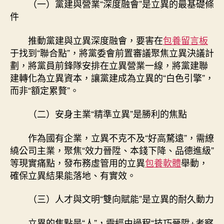
（一）黨建與營業“深度融會”是立異的最基礎條
件
推動黨建與立異深度融會，要害在
包養留言板
于找到“聯合點”，將黨委會前置審議聚焦立異決議計
劃，將黨員前鋒隊安排在立異營業一線，將黨建聯
建轉化為立異資本，讓黨建成為立異的“白色引擎”，
而非“額定累贅”。
（二）安身主業“精準立異”是勝利的焦點
作為國有企業，立異不克不及“好高騖遠”，需繚
繞公司主業，聚焦“效力晉陞、本錢下降、品德進級”
等現實痛點，發布務虛管用的立異
包養軟體
舉動，
確保立異結果能落地、有實效。
（三）人才與文明“雙向賦能”是立異的耐久動力
立異的焦點是“人”，需經由過程“技巧晉陞+考察