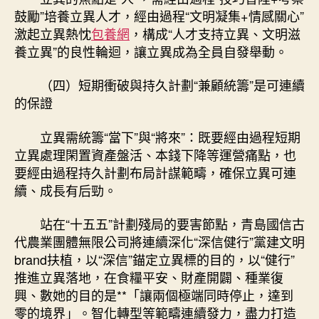
鼓勵”培養立異人才，經由過程“文明凝集+情感關心”
激起立異熱忱
包養網
，構成“人才支持立異、文明滋
養立異”的良性輪迴，讓立異成為全員自發舉動。
（四）短期衝破與持久計劃“兼顧統籌”是可連續
的保證
立異需統籌“當下”與“將來”：既要經由過程短期
立異處理閑置資產盤活、本錢下降等運營痛點，也
要經由過程持久計劃布局計謀範疇，確保立異可連
續、成長有后勁。
站在“十五五”計劃殘局的要害節點，青島國信古
代農業團體無限公司將連續深化“深信健行”黨建文明
brand扶植，以“深信”錨定立異標的目的，以“健行”
推進立異落地，在食糧平安、財產開闢、種業復
興、數她的目的是**「讓兩個極端同時停止，達到
零的境界」。智化轉型等範疇連續發力，盡力打造