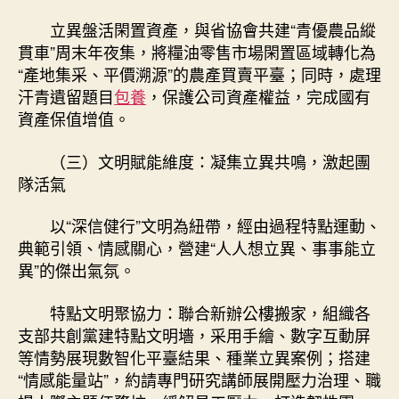
立異盤活閑置資產，與省協會共建“青優農品縱
貫車”周末年夜集，將糧油零售市場閑置區域轉化為
“產地集采、平價溯源”的農產買賣平臺；同時，處理
汗青遺留題目
包養
，保護公司資產權益，完成國有
資產保值增值。
（三）文明賦能維度：凝集立異共鳴，激起團
隊活氣
以“深信健行”文明為紐帶，經由過程特點運動、
典範引領、情感關心，營建“人人想立異、事事能立
異”的傑出氣氛。
特點文明聚協力：聯合新辦公樓搬家，組織各
支部共創黨建特點文明墻，采用手繪、數字互動屏
等情勢展現數智化平臺結果、種業立異案例；搭建
“情感能量站”，約請專門研究講師展開壓力治理、職