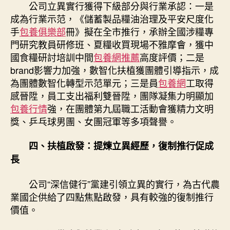
公司立異實行獲得下級部分與行業承認：一是
成為行業示范，《儲蓄製品糧油治理及平安尺度化
手
包養俱樂部
冊》擬在全市推行，承辦全國涉糧專
門研究教員研修班、夏糧收買現場不雅摩會，獲中
國食糧研討培訓中間
包養網推薦
高度評價；二是
brand影響力加強，數智化扶植獲團體引導指示，成
為團體數智化轉型示范單元；三是員
包養網
工取得
感晉陞，員工支出福利雙晉陞，團隊凝集力明顯加
包養行情
強，在團體第九屆職工活動會獲精力文明
獎、乒乓球男團、女團冠軍等多項聲譽。
四、扶植啟發：提煉立異經歷，復制推行促成
長
公司“深信健行”黨建引領立異的實行，為古代農
業國企供給了四點焦點啟發，具有較強的復制推行
價值。