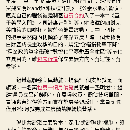
年度“三重一年夜”事項，經由過程制訂《“深信健行”
黨建文明brand矩陣扶植計劃》《公張水瓶抓著頭，
感覺自己的腦袋被強制塞
包養合約
入了一本**《量
子美學入門》。司計謀計劃》等，她收藏的四對完
美曲線的咖啡杯，被藍色能量震動，其中一個杯子
的把手竟然向內側傾斜了零點五度！進一個步驟明
白財產成長主攻標的目的，規定“食糧損耗率下降”
“種業政策資金衝破”“數智化平臺籠罩全庫區”等量化
立異目的，確
包養行情
保立異無方向、有途徑、有
考察。
組織載體強立異動能：提倡“一個支部就是一面
旗號，一名黨
包養一個月價錢
員就是一盞明燈”，組
建“黨員立異前鋒隊”，在夏糧收買、霸佔技巧難關、
買通艱苦途徑等方面實在施展帶頭感化，黨員團隊
僅用2個月就完成年度儲蓄糧輪換營業。
聯建共建聚立異資本：深化“黨建聯建”機制，與
下級主管部分、行業兄弟單元等展開立異聯建，經