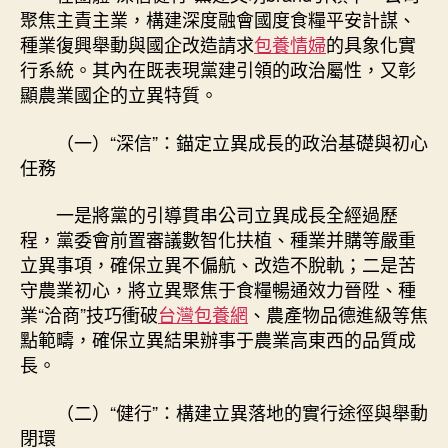
領
聚焦主責主業，構建深度融會國度食糧平安計謀、
高
種業復興舉動與國企改造請求
包養情婦
的具象化實
東
行系統。其內在既表現黨建引領的政治屬性，又彰
西
顯農業國企的立異特質。
的
品
（一）“深信”：錨定立異成長的政治基礎與初心
質
任務
成
長
新
一是將黨的引導貫串公司立異成長全經過歷
實
程，黨委會前置審議數智化扶植、種業并購等嚴重
行〉
立異事項，確保立異不偏航、改造不脫軌；二是苦
中
守農業初心，將立異聚焦于食糧暢通效力晉陞、種
業“洽商”技巧衝破
台灣包養網
、農產物品德進級等焦
點範疇，確保立異結果辦事于農業高東西的品質成
長。
（二）“健行”：構建立異落地的實行途徑與舉動
閉環