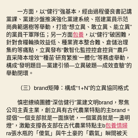
一方面，以“健行”強基本，經由過程優良書記講
黨課、黨建沙盤推演強化黨建系統、搭建黨員示范
崗典範選樹等舉動，打造“想立異、敢立異、能立異”
的黨員干軍隊伍；另一方面
包養
，以“健行”破困難，
針對食糧輪換效益低、種業資本整合難、倉儲治理
集約等痛點，立異發布“數智化監控控倉控貨”“農戶
直采降本增效”“種苗‘研育繁推’一體化”等務虛舉動，
構成“發明題目—黨建引領—立異破題—成效查驗”的
舉動閉環。
（三）brand矩陣：構成“1+N”的立異協同格式
慎密繚繞團體“深信健行”黨建文明brand，聚焦
公司主責主業，創立具有古代農業特點的主brand。
提倡“一個支部就是一面旗號，一個黨員就是一盞明
燈”，激勵支撐各支部在古代農業特點主b
包養情婦
ra張水瓶的「傻氣」與牛土豪的「霸氣」瞬間被天