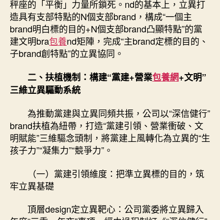
秤座的「平衡」力量所鎖死。nd的基本上，立異打
造具有支部特點的N個支部brand，構成“一個主
brand明白標的目的+N個支部brand凸顯特點”的黨
建文明bra
包養
nd矩陣，完成“主brand定標的目的、
子brand創特點”的立異協同。
二、扶植機制：構建“黨建+營業
包養網
+文明”
三維立異驅動系統
為推動黨建與立異同頻共振，公司以“深信健行”
brand扶植為紐帶，打造“黨建引領、營業衝破、文
明賦能”三維驅念頭制，將黨建上風轉化為立異的“生
孩子力”“凝集力”“競爭力”。
（一）黨建引領維度：把準立異標的目的，筑
牢立異基礎
頂層design定立異靶心：公司黨委將立異歸入