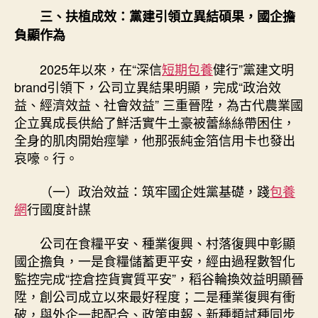
三、扶植成效：黨建引領立異結碩果，國企擔
負顯作為
2025年以來，在“深信
短期包養
健行”黨建文明
brand引領下，公司立異結果明顯，完成“政治效
益、經濟效益、社會效益” 三重晉陞，為古代農業國
企立異成長供給了鮮活實牛土豪被蕾絲絲帶困住，
全身的肌肉開始痙攣，他那張純金箔信用卡也發出
哀嚎。行。
（一）政治效益：筑牢國企姓黨基礎，踐
包養
網
行國度計謀
公司在食糧平安、種業復興、村落復興中彰顯
國企擔負，一是食糧儲蓄更平安，經由過程數智化
監控完成“控倉控貨實質平安”，稻谷輪換效益明顯晉
陞，創公司成立以來最好程度；二是種業復興有衝
破，與外企一起配合、政策申報、新種類試種同步