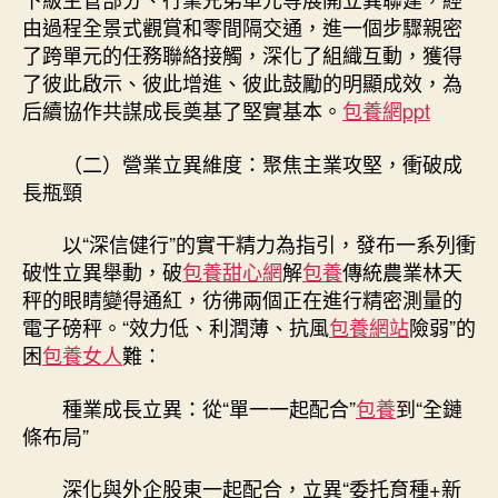
由過程全景式觀賞和零間隔交通，進一個步驟親密
了跨單元的任務聯絡接觸，深化了組織互動，獲得
了彼此啟示、彼此增進、彼此鼓勵的明顯成效，為
后續協作共謀成長奠基了堅實基本。
包養網ppt
（二）營業立異維度：聚焦主業攻堅，衝破成
長瓶頸
以“深信健行”的實干精力為指引，發布一系列衝
破性立異舉動，破
包養甜心網
解
包養
傳統農業林天
秤的眼睛變得通紅，彷彿兩個正在進行精密測量的
電子磅秤。“效力低、利潤薄、抗風
包養網站
險弱”的
困
包養女人
難：
種業成長立異：從“單一一起配合”
包養
到“全鏈
條布局”
深化與外企股東一起配合，立異“委托育種+新