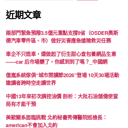
近期文章
兩部門緊急預撥3.5億元重點支撐9省（OSDER奧斯
德汽車零件區、市）做好災害應急搶險救災任務
車企不只造車，還做起了衍生甜心查包養網品生意
——car 后市場變了，你感到到了嗎？_中國網
億嵐系統傢俱“城市閱讀節2026”登場 10天30場活動
邀讀者跨時空走讀世界
中國13年來初次調控油價 剖析：大批石油儲備使當
局有才能干預
美歐關系面臨挑戰 北約秘書秀傳醫院巡檢長：
american不會加入北約