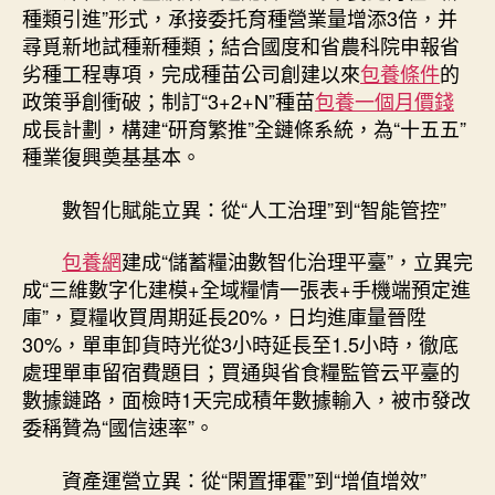
種類引進”形式，承接委托育種營業量增添3倍，并
尋覓新地試種新種類；結合國度和省農科院申報省
劣種工程專項，完成種苗公司創建以來
包養條件
的
政策爭創衝破；制訂“3+2+N”種苗
包養一個月價錢
成長計劃，構建“研育繁推”全鏈條系統，為“十五五”
種業復興奠基基本。
數智化賦能立異：從“人工治理”到“智能管控”
包養網
建成“儲蓄糧油數智化治理平臺”，立異完
成“三維數字化建模+全域糧情一張表+手機端預定進
庫”，夏糧收買周期延長20%，日均進庫量晉陞
30%，單車卸貨時光從3小時延長至1.5小時，徹底
處理單車留宿費題目；買通與省食糧監管云平臺的
數據鏈路，面檢時1天完成積年數據輸入，被市發改
委稱贊為“國信速率”。
資產運營立異：從“閑置揮霍”到“增值增效”