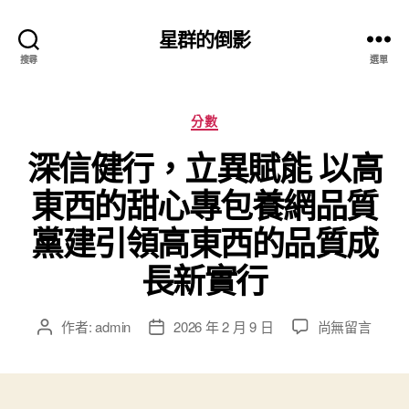
星群的倒影
搜尋
選單
分
分數
類
深信健行，立異賦能 以高
東西的甜心專包養網品質
黨建引領高東西的品質成
長新實行
在
作者:
admin
2026 年 2 月 9 日
尚無留言
文
文
〈深
章
章
信
作
發
健
者
佈
行，
日