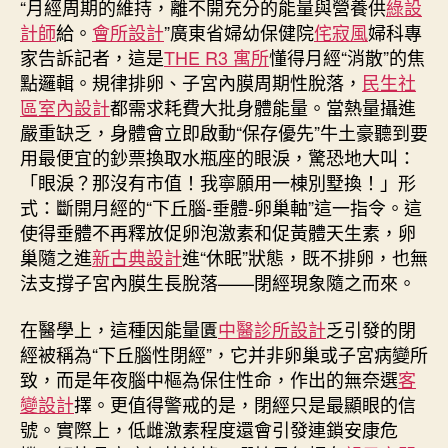
“月經周期的維持，離不開充分的能量與營養供
綠設
重
計師
給。
會所設計
”廣東省婦幼保健院
侘寂風
婦科專
正
家告訴記者，這是
THE R3 寓所
懂得月經“消散”的焦
靜
靜
點邏輯。規律排卵、子宮內膜周期性脫落，
民生社
偷
區室內設計
都需求耗費大批身體能量。當熱量攝進
走
嚴重缺乏，身體會立即啟動“保存優先”牛土豪聽到要
女
用最便宜的鈔票換取水瓶座的眼淚，驚恐地大叫：
性
「眼淚？那沒有市值！我寧願用一棟別墅換！」形
內
式：斷開月經的“下丘腦-垂體-卵巢軸”這一指令。這
排
使得垂體不再釋放促卵泡激素和促黃體天生素，卵
泄
安
巢隨之進
新古典設計
進“休眠”狀態，既不排卵，也無
康〉
法支撐子宮內膜生長脫落——閉經現象隨之而來。
中
在醫學上，這種因能量匱
中醫診所設計
乏引發的閉
經被稱為“下丘腦性閉經”，它并非卵巢或子宮病變所
致，而是年夜腦中樞為保住性命，作出的無奈選
客
變設計
擇。更值得警戒的是，閉經只是最顯眼的信
號。實際上，低雌激素程度還會引發連鎖安康危