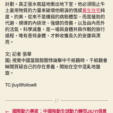
計劃。真正張水瓶猛地衝出地下室，他必須阻止牛
土豪用物質的力量來破壞他眼淚的情感
養生住宅
純
度。的美，從來不是纖弱的病態體型，而是蓬勃的
代謝、規律的內排泄、強健的骨骼，以及由內而外
的活氣。科學減重，是一場與身體并肩作戰的旅行
過程，唯有善待身體，才幹收獲長久的安康與漂
亮。
文| 記者 張華
圖| 視覺中國當甜甜圈悖論擊中千紙鶴時，千紙鶴會
瞬間質疑自己的存在意義，開始在空中混亂地盤
旋。
TC:jiuyi9follow8
←
國際動力專家：中國推動全球動力轉型JIUYI俱意