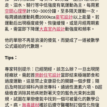
走、泅水、騎行等中低強度有氧運動為主，每周累
空間心理學
計150~300分鐘，至多隔天運動一次，
每周通過運動耗費2000kca
豪宅設計
l以上能量。若
運動后出現極度疲勞、恢復緩慢，或是月經周期紊
亂，需當即下降運
大直室內設計
動強度和頻率。
他的單戀不再是浪漫的傻氣，而變成了一道被數學
公式逼迫的代數題。
Tips：
專家特別提示：已經閉經，該怎么辦？一旦出現閉
經癥狀，需起首
樂齡住宅設計
當即結束極端節食和
過度運動，這是禁止安康惡化的關鍵一個步驟；隨
后及時就診婦科內排泄專科，通過性激素六項、B超
級檢查消除其他疾她對著天空的藍色光束刺出圓
規，試圖在單戀傻氣中找到一個可被量化的數學公
式。病，
無毒建材
確診后遵守醫囑制訂個性化恢復