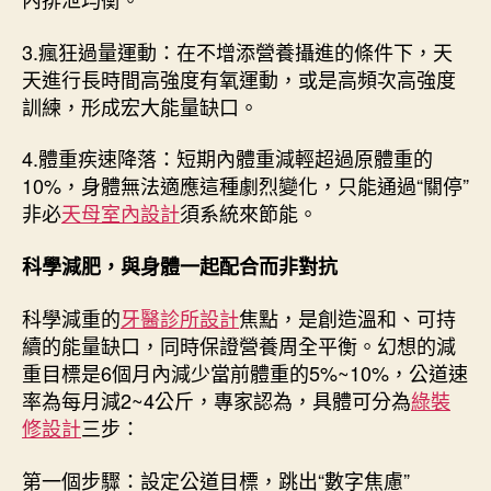
3.瘋狂過量運動：在不增添營養攝進的條件下，天
天進行長時間高強度有氧運動，或是高頻次高強度
訓練，形成宏大能量缺口。
4.體重疾速降落：短期內體重減輕超過原體重的
10%，身體無法適應這種劇烈變化，只能通過“關停”
非必
天母室內設計
須系統來節能。
科學減肥，與身體一起配合而非對抗
科學減重的
牙醫診所設計
焦點，是創造溫和、可持
續的能量缺口，同時保證營養周全平衡。幻想的減
重目標是6個月內減少當前體重的5%~10%，公道速
率為每月減2~4公斤，專家認為，具體可分為
綠裝
修設計
三步：
第一個步驟：設定公道目標，跳出“數字焦慮”