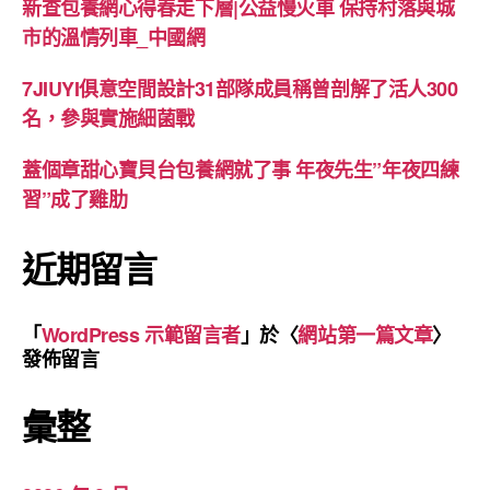
新查包養網心得春走下層|公益慢火車 保持村落與城
市的溫情列車_中國網
7JIUYI俱意空間設計31部隊成員稱曾剖解了活人300
名，參與實施細菌戰
蓋個章甜心寶貝台包養網就了事 年夜先生”年夜四練
習”成了雞肋
近期留言
「
WordPress 示範留言者
」於〈
網站第一篇文章
〉
發佈留言
彙整