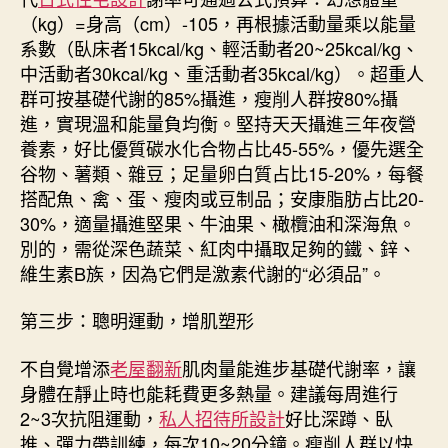
（kg）=身高（cm）-105，再根據活動量乘以能量
系數（臥床者15kcal/kg、輕活動者20~25kcal/kg、
中活動者30kcal/kg、重活動者35kcal/kg）。超重人
群可按基礎代謝的85%攝進，瘦削人群按80%攝
進，實現溫和能量負均衡。堅持天天攝進三年夜營
養素，好比優質碳水化合物占比45-55%，優先選全
谷物、薯類、雜豆；足量卵白質占比15-20%，每餐
搭配魚、禽、蛋、瘦肉或豆制品；安康脂肪占比20-
30%，適量攝進堅果、牛油果、橄欖油和深海魚。
別的，需從深色蔬菜、紅肉中攝取足夠的鐵、鋅、
維生素B族，因為它們是激素代謝的“必須品”。
第三步：聰明運動，增肌塑形
不自覺增添
老屋翻新
肌肉量能進步基礎代謝率，讓
身體在靜止時也能耗費更多熱量。建議每周進行
2~3次抗阻運動，
私人招待所設計
好比深蹲、臥
推、彈力帶訓練，每次10~20分鐘。瘦削人群以快