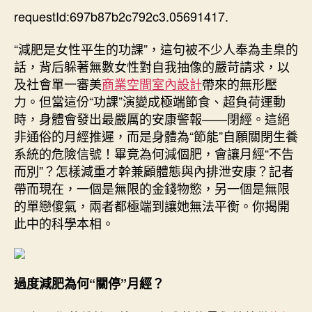
俱
requestId:697b87b2c792c3.05691417.
期
意
豪
“減肥是女性平生的功課”，這句被不少人奉為圭臬的
宅
話，背后躲著無數女性對自我抽像的嚴苛請求，以
設
及社會單一審美
商業空間室內設計
帶來的無形壓
計
力。但當這份“功課”演變成極端節食、超負荷運動
為
時，身體會發出最嚴厲的安康警報——閉經。這絕
何
非通俗的月經推遲，而是身體為“節能”自願關閉生養
我
月
系統的危險信號！畢竟為何減個肥，會讓月經“不告
經
而別”？怎樣減重才幹兼顧體態與內排泄安康？記者
亂
帶而現在，一個是無限的金錢物慾，另一個是無限
了
的單戀傻氣，兩者都極端到讓她無法平衡。你揭開
甚
此中的科學本相。
至
沒
了？
過
過度減肥為何“關停”月經？
度
減