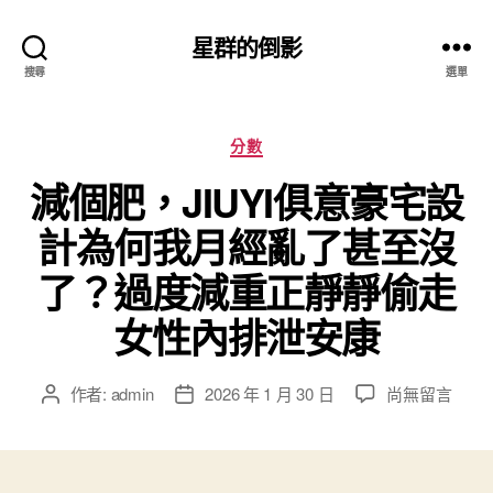
星群的倒影
搜尋
選單
分
分數
類
減個肥，JIUYI俱意豪宅設
計為何我月經亂了甚至沒
了？過度減重正靜靜偷走
女性內排泄安康
在
作者:
admin
2026 年 1 月 30 日
尚無留言
文
文
〈減
章
章
個
作
發
肥，
者
佈
JIUYI
日