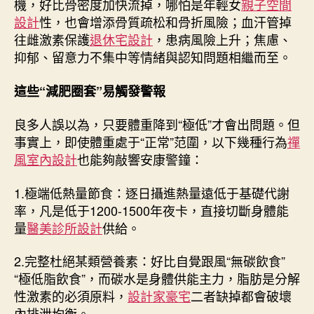
機，好比骨密度加快流掉，哪怕是年輕女
親子空間
設計
性，也會增添骨質疏松和骨折風險；血汗管掉
往雌激素保護
退休宅設計
，患病風險上升；焦慮、
抑郁、留意力不集中等情緒與認知問題相繼而至。
這些“減肥圈套”易觸發警報
良多人誤以為，只要體重降到“極低”才會出問題。但
事實上，即使體重處于“正常”范圍，以下幾種行為
禪
風室內設計
也能夠敲響安康警鐘：
1.極端低熱量節食：逐日攝進熱量遠低于基礎代謝
率，凡是低于1200-1500年夜卡，直接切斷身體能
量
醫美診所設計
供給。
2.完整杜絕某類營養素：好比自覺跟風“無碳飲食”
“極低脂飲食”，而碳水是身體供能主力，脂肪是分解
性激素的必須原料，
設計家豪宅
二者缺掉都會破壞
內排泄均衡。