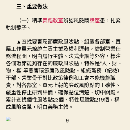
質
三、重要做法
效〉
中
（一）精準
舞蹈教室
辨認風險隱
講座
患，扎緊
軌制籠子。
▲查找要害環節廉政風險點。組織各部室、直
屬工作單元繚繞主責主業及權利運轉，繪制營業任
務流程圖，明白履行主體、法式步調等外容，標注
各個環節能夠存在的廉政風險點，特殊是“人、財、
物、權”等要害環節廉政風險點。組織黨務（紀檢）
干部、營業骨干對比政策律例和工會本能機能職
責，對各部室、單元上報的廉政風險點的正確性、
嚴重性停止研判評價，確保點位清楚、切中關鍵。
累計查找個性風險點23個、特性風險點219個，構
成風險清單，明白義務主體。