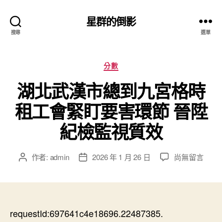
星群的倒影
搜尋
選單
分
分數
類
湖北武漢市總到九宮格時
租工會緊盯要害環節 晉陞
紀檢監視質效
在
作者:
admin
2026 年 1 月 26 日
尚無留言
文
文
〈湖
章
章
北
作
發
武
者
佈
漢
日
市
requestId:697641c4e18696.22487385.
期
總