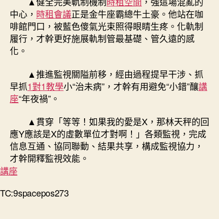
▲健全完美軌制機制
時租空間
，強這場混亂的
中心，
時租會議
正是金牛座霸總牛土豪。他站在咖
啡館門口，被藍色傻氣光束照得眼睛生疼。化軌制
履行，才幹更好施展軌制管最基礎、管久遠的感
化。
▲推進監視關隘前移，經由過程提早干涉、抓
早抓
1對1教學
小“治未病”，才幹有用避免“小錯”釀
講
座
“年夜禍”。
▲貫穿「等等！如果我的愛是X，那林天秤的回
應Y應該是X的虛數單位才對啊！」各類監視，完成
信息互通、協同聯動、結果共享，構成監視協力，
才幹開釋監視效能。
講座
TC:9spacepos273