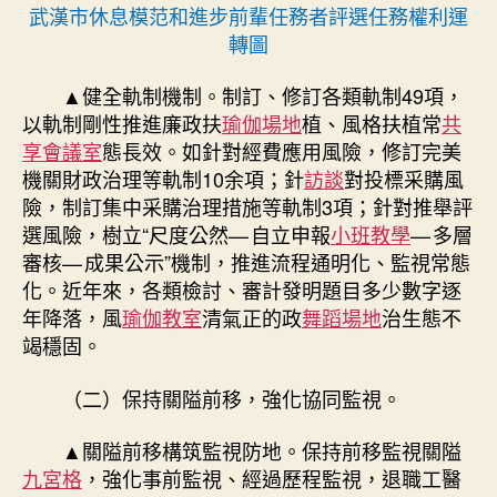
武漢市休息模范和進步前輩任務者評選任務權利運
轉圖
▲健全軌制機制。制訂、修訂各類軌制49項，
以軌制剛性推進廉政扶
瑜伽場地
植、風格扶植常
共
享會議室
態長效。如針對經費應用風險，修訂完美
機關財政治理等軌制10余項；針
訪談
對投標采購風
險，制訂集中采購治理措施等軌制3項；針對推舉評
選風險，樹立“尺度公然
—
自立申報
小班教學
—
多層
審核
—
成果公示”機制，推進流程通明化、監視常態
化。近年來，各類檢討、審計發明題目多少數字逐
年降落，風
瑜伽教室
清氣正的政
舞蹈場地
治生態不
竭穩固。
（二）保持關隘前移，強化協同監視。
▲關隘前移構筑監視防地。保持前移監視關隘
九宮格
，強化事前監視、經過歷程監視，退職工醫