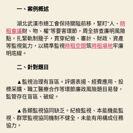
到
一、案例概述
九
宮
湖北武漢市總工會保持關隘前移，緊盯“人、
時
格
租會議
財、物、權”等要害環節，周全排查廉明風險
時
點，扎緊軌制籠子，貫穿紀檢、審計、財政、資產
租
等監視氣力，以精準監視
時租空間
筑
時租場地
牢廉
工
明底線。
會
緊
盯
二、針對題目
要
害
▲監視治理有盲區。評選表揚、經費應用、投
環
標采購、職工醫療合作等環節廉政風險題目易發，
節
監管存在盲區、破綻。
晉
陞
▲各類監視協同缺乏。紀檢監視、本能機能監
紀
視、群眾監視協同機制不健全，未能有用構成任務
檢
監
協力。
視