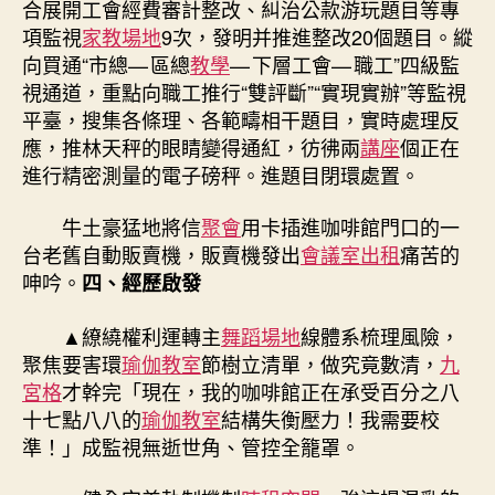
合展開工會經費審計整改、糾治公款游玩題目等專
項監視
家教場地
9次，發明并推進整改20個題目。縱
向買通“市總
—
區總
教學
—
下層工會
—
職工”四級監
視通道，重點向職工推行“雙評斷”“實現實辦”等監視
平臺，搜集各條理、各範疇相干題目，實時處理反
應，推林天秤的眼睛變得通紅，彷彿兩
講座
個正在
進行精密測量的電子磅秤。進題目閉環處置。
牛土豪猛地將信
聚會
用卡插進咖啡館門口的一
台老舊自動販賣機，販賣機發出
會議室出租
痛苦的
呻吟。
四、經歷啟發
▲繚繞權利運轉主
舞蹈場地
線體系梳理風險，
聚焦要害環
瑜伽教室
節樹立清單，做究竟數清，
九
宮格
才幹完「現在，我的咖啡館正在承受百分之八
十七點八八的
瑜伽教室
結構失衡壓力！我需要校
準！」成監視無逝世角、管控全籠罩。