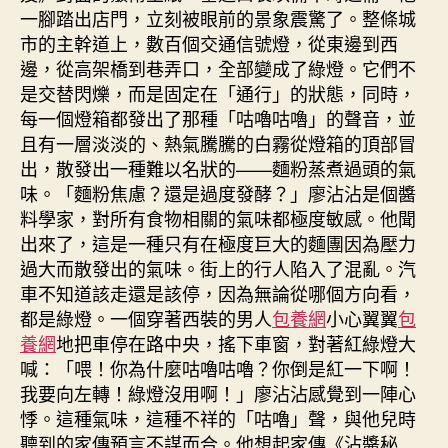
一腳踏出店門，立刻被眼前的景象震驚了。整條城
市的主幹道上，數百個交通信號燈，從東邊到西
邊，從高架橋到巷弄口，全部變成了綠燈。它們不
是交替閃爍，而是固定在「通行」的狀態，同時，
每一個燈箱都發出了那種「咕嚕咕嚕」的聲音，並
且有一層淡淡的、熱氣騰騰的白霧從燈箱的頂部冒
出，散發出一種難以名狀的——麵粉蒸煮過頭的氣
味。「麵粉焦慮？還是過度發酵？」廖沾沾是個醬
料學家，對所有食物相關的氣味都極度敏感。他聞
出來了，這是一種只有在極度巨大的麵團因為壓力
過大而散發出的氣味。街上的行人陷入了混亂。汽
車不知道該走還是該停，因為無論從哪個方向看，
都是綠燈。一個穿著西裝的男人
包養網
小心翼翼
包
養網
地把車停在路中央，搖下車窗，對著紅綠燈大
喊：「喂！你為什麼咕嚕咕嚕？你倒是紅一下啊！
我要向左轉！綠燈沒用啊！」廖沾沾感覺到一陣心
悸。這種氣味，這種不祥的「咕嚕」聲，與他兒時
聽到的家傳預言不謀而合。他想起家傳《沾醬秘