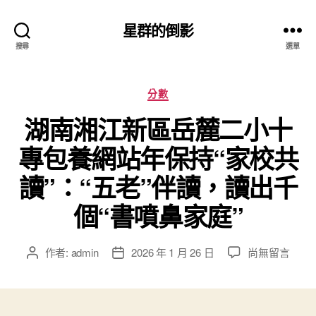
星群的倒影
搜尋
選單
分
分數
類
湖南湘江新區岳麓二小十
專包養網站年保持“家校共
讀”：“五老”伴讀，讀出千
個“書噴鼻家庭”
在
作者:
admin
2026 年 1 月 26 日
尚無留言
文
文
〈湖
章
章
南
作
發
湘
者
佈
江
日