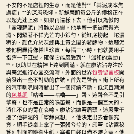
不安的不是店裡的生意，而是他對**「蒜泥成本焦
慮症」**的深層恐懼。新鮮蒜頭每公斤的價格正在
以超光速上漲，如果再這樣下去，他引以為傲的
「靈魂蒜泥」將難以為繼。他拿著一把被磨得光
滑、閃耀著不祥光芒的小銀勺，從缸底撈起一坨濃
稠的、顏色介於灰綠與土黃之間的發酵物。這蒜泥
被他照顧得像稀世珍寶，每隔三小時，他就要用手
指彈一下缸邊，確保它能感受到**「溫和的震動」
**，以助其在精神上達到圓滿。就在廖沾沾專注於
與蒜泥進行心靈交流時，外面的世界
包養留言板
開
始發出一些不對勁的信號。首先是聲音。街上所有
的汽車喇叭同時發出了一個持續不斷、低沉且潮濕
的
包養網
「咕嚕——咕嚕——」聲。這聲音不是引
擎聲，也不是正常的鳴笛聲，而像是一個巨大的、
消化不良的胃在哀嚎。廖沾沾皺著眉頭，這嚴重干
擾了他蒜泥的「寧靜冥想」。他決定出去看個究
竟，順手從桌上拿了一張髒兮兮的，印著《沾醬秘
笈》封面的皺衛生紙，塞進口袋以備不時之需。他