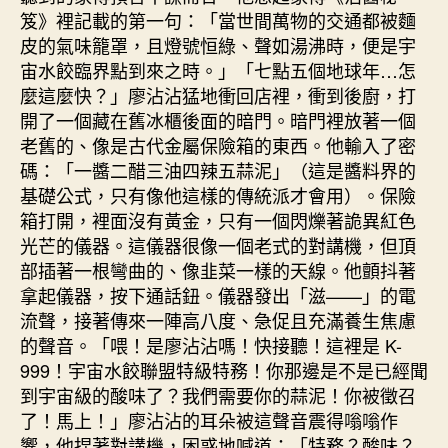
笈》裡記載的第一句：「當世間萬物的交通都被麵
皮的氣味籠罩，且燈號恒綠、聲如湯沸時，便是宇
宙水餃臨界點到來之時。」「七點五個地球年…怎
麼這麼快？」廖沾沾猛地衝回店裡，衝到後廚，打
開了一個藏在舊冰櫃後面的暗門。暗門裡放著一個
老舊的、像是古代金屬保險箱的東西。他輸入了密
碼：「一醬二醋三油四辣五蒜泥」（這是醬料界的
基礎公式，只有像他這樣的傳統派才會用）。保險
箱打開，裡面沒有黃金，只有一個閃爍著詭異紅色
光芒的儀器。這儀器很像一個老式的對講機，但頂
部插著一根彎曲的、像韭菜一樣的天線。他顫抖著
拿起儀器，按下通話鈕。儀器發出「滋——」的電
流聲，接著傳來一陣高八度、急促且充滿養生焦慮
的聲音。「喂！是廖沾沾嗎！快接聽！這裡是 K-
999！宇宙水餃聯盟特級特務！你那邊是不是已經聞
到宇宙級的酸味了？我們需要你的蒜泥！你被徵召
了！馬上！」廖沾沾的耳朵被這聲音震得嗡嗡作
響，他捏著對講機，困惑地喊道：「特務？酸味？