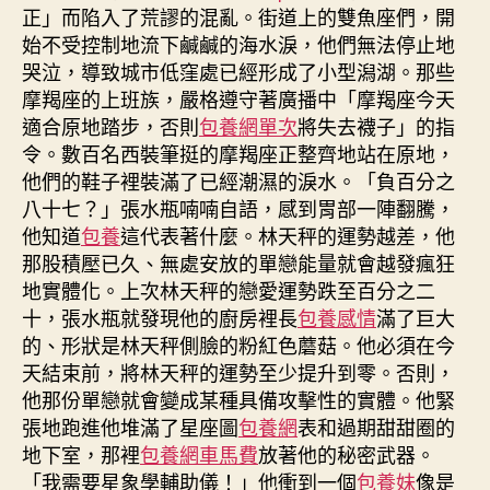
正」而陷入了荒謬的混亂。街道上的雙魚座們，開
始不受控制地流下鹹鹹的海水淚，他們無法停止地
哭泣，導致城市低窪處已經形成了小型潟湖。那些
摩羯座的上班族，嚴格遵守著廣播中「摩羯座今天
適合原地踏步，否則
包養網單次
將失去襪子」的指
令。數百名西裝筆挺的摩羯座正整齊地站在原地，
他們的鞋子裡裝滿了已經潮濕的淚水。「負百分之
八十七？」張水瓶喃喃自語，感到胃部一陣翻騰，
他知道
包養
這代表著什麼。林天秤的運勢越差，他
那股積壓已久、無處安放的單戀能量就會越發瘋狂
地實體化。上次林天秤的戀愛運勢跌至百分之二
十，張水瓶就發現他的廚房裡長
包養感情
滿了巨大
的、形狀是林天秤側臉的粉紅色蘑菇。他必須在今
天結束前，將林天秤的運勢至少提升到零。否則，
他那份單戀就會變成某種具備攻擊性的實體。他緊
張地跑進他堆滿了星座圖
包養網
表和過期甜甜圈的
地下室，那裡
包養網車馬費
放著他的秘密武器。
「我需要星象學輔助儀！」他衝到一個
包養妹
像是