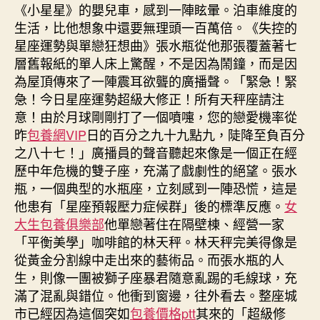
《小星星》的嬰兒車，感到一陣眩暈。泊車維度的
生活，比他想象中還要無理頭一百萬倍。《失控的
星座運勢與單戀狂想曲》張水瓶從他那張覆蓋著七
層舊報紙的單人床上驚醒，不是因為鬧鐘，而是因
為屋頂傳來了一陣震耳欲聾的廣播聲。「緊急！緊
急！今日星座運勢超級大修正！所有天秤座請注
意！由於月球剛剛打了一個噴嚏，您的戀愛機率從
昨
包養網VIP
日的百分之九十九點九，陡降至負百分
之八十七！」廣播員的聲音聽起來像是一個正在經
歷中年危機的雙子座，充滿了戲劇性的絕望。張水
瓶，一個典型的水瓶座，立刻感到一陣恐慌，這是
他患有「星座預報壓力症候群」後的標準反應。
女
大生包養俱樂部
他單戀著住在隔壁棟、經營一家
「平衡美學」咖啡館的林天秤。林天秤完美得像是
從黃金分割線中走出來的藝術品。而張水瓶的人
生，則像一團被獅子座暴君隨意亂踢的毛線球，充
滿了混亂與錯位。他衝到窗邊，往外看去。整座城
市已經因為這個突如
包養價格ptt
其來的「超級修