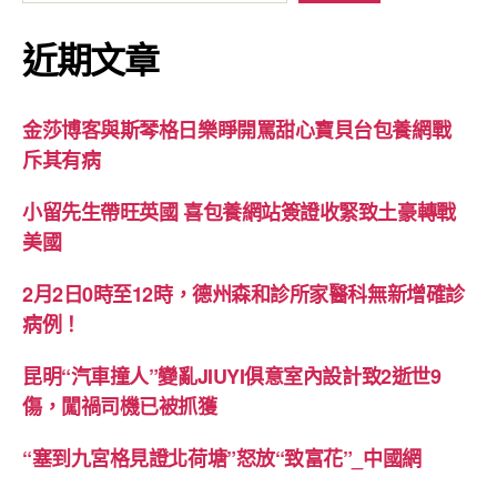
近期文章
金莎博客與斯琴格日樂睜開罵甜心寶貝台包養網戰
斥其有病
小留先生帶旺英國 喜包養網站簽證收緊致土豪轉戰
美國
2月2日0時至12時，德州森和診所家醫科無新增確診
病例！
昆明“汽車撞人”變亂JIUYI俱意室內設計致2逝世9
傷，闖禍司機已被抓獲
“塞到九宮格見證北荷塘”怒放“致富花”_中國網