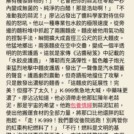
解有機發酵物的！」「它會把你的蒜泥在零點一秒
內變成無菌的、純淨的白醋！那是浩劫啊！」「不
准動我的蒜泥！」廖沾沾發出了醬料學家對待信仰
般的怒吼。他以一種專業包水餃的極限速度，從旁
邊的麵粉堆中抓起了兩團麵皮。麵皮被他用氣功般
的捏製手法，瞬間擴大成直徑三公尺的巨大麵皮。
他猛地擲出，兩張麵皮在空中交疊，變成一個半透
明的防禦護盾。這就是家傳《沾醬秘笈》中記載的
「水餃皮護盾」，薄韌而充滿彈性。藍色離子炮光
束猛烈地擊中麵皮護盾，發出了一聲像是汽水開蓋
的聲音。護盾劇烈震動，但奇蹟般地擋住了攻擊，
只是散發出濃郁的麵香。「這麵皮的延展性！完
美！但撐不了太久！」K-999焦急地大喊，中藥味更
濃了。廖沾沾知道，他必須帶走他那缸陳年老蒜
泥，那是宇宙的希望。他跑
包養情婦
到蒜泥缸前，
使出他搬運食材的全部力量，將那口比他還胖的缸
抱起。「走！K-999！我們要從後院逃跑！別再管你
的紅棗枸杞燃料了！」「不行！燃料是文明的基