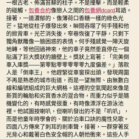
一根古老、佈滿苔蘚的柱子。不是撞擊，而是輕柔
的碰觸，
包養合約
像戀人之間的
包養網dcard
耳語。
接著，一道濃郁的、像薄荷口香糖一樣的綠色光
芒。猛地從柱子爆發出來，瞬間吞噬了何手殘和他
的掀背車。光芒消失後，窄巷恢復了平靜，只剩下
獨角獸雕像一臉困惑的表情。何手殘感覺一陣天旋
地轉，等他回過神來，他的車子竟然垂直停在一個
貼滿了巨大獎狀的牆壁上。獎狀上寫著：「完美倒
車入庫獎——第零點零零零零零九度偏差。」落款
人是「倒車王」。他趕緊從車窗探出頭，發現周圍
不再是熟悉的城市街道，而是一望無際、由無數白
線和編號組成的巨大網格。這裡的空氣聞起來像是
新買的輪胎和劣質香水的混合物，而重力似乎是隨
機變化的，有時感覺很重，有時像漂浮在游泳池
裡。他試圖按喇叭，但喇叭發出的不是「叭叭」，
而是他童年時學會的、關於泊車口訣的魔性兒歌。
四面八方傳來了刺耳的剎車聲，接著，一群穿著反
光背心和戴著白色安全帽的人朝他衝來。這些人手