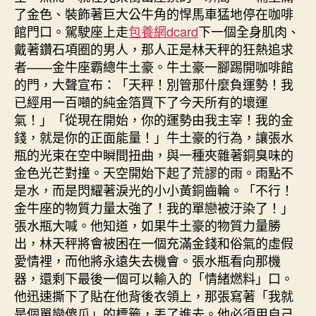
了金色、裝飾著巨大公牛角的悍馬車猛地停在咖啡
館門口。駕駛座上走
包養網dcard
下一個全身肌肉、
戴著鑽石項圈的男人，那人正是林天秤的狂熱追求
者——金牛座霸總牛土豪。牛土豪一腳踢開咖啡館
的門，大聲宣布：「天秤！別管那什麼負運勢！我
已經用一百噸的純金箔買下了今天所有的壞運
氣！」「從現在開始，你的運勢由我主宰！我的金
錢，就是你的正面能量！」牛土豪的行為，讓張水
瓶的光束在空中瞬間扭曲，與一種夾雜著銅臭味的
金色光芒對撞。天空開始下起了荒謬的雨。雨點不
是水，而是閃耀著淚光的小小黃銅齒輪。「不行！
金牛座的物質力量太強了！我的單戀被汙染了！」
張水瓶大喊。他知道，如果牛土豪的物質力量勝
出，林天秤將會被困在一個充滿金錢和俗氣的虛假
愛情裡，而他將永遠失去機會。張水瓶看向那機
器，還剩下最後一個可以輸入的「情緒燃料」口。
他迅速撕下了貼在他背後衣領上，那張寫著「我就
是個單戀傻瓜」的標籤，丟了進去。他必須用自己