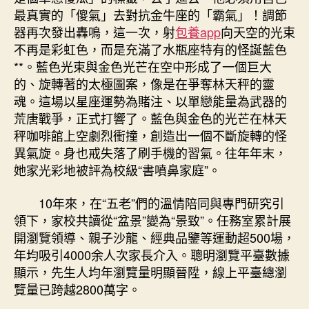
最真實的「傻氣」去對抗金牛座的「霸氣」！調節
器再次發出轟鳴，這一次，射
包養app
向天空的光束
不再是彩虹色，而是充滿了水瓶座特有的怪誕藍色
**。藍色光束與金色光芒在空中形成了一個巨大
的、旋轉著的太極圖案，像是在爭奪林天秤的靈
魂。這場以星座運勢為賭注、以單戀能量為武器的
荒唐戰爭，正式打響了。藍色與金色的光芒在林天
秤咖啡館上空劇烈衝撞，創造出一個不斷旋轉的怪
異氣旋。身也戒失落了刷手機的習氣。往年年末，
她家光彩地被評為校級“書噴鼻家庭”。
10年來，在“五老”們的溫情陪同與專門研究引
領下，家校共讀從“盆景”變為“景致”。任務室累計展
開瀏覽領導、親子沙龍、經典品鑒等運動超500場，
年均吸引4000余人次家長介入。聰明瀏覽平臺數據
顯示，先生人均年瀏覽量明顯晉陞，線上平臺總瀏
覽量已跨越2800萬字。