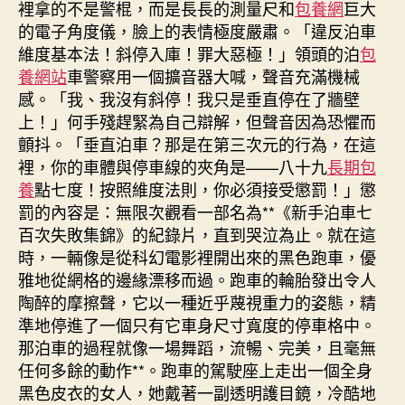
裡拿的不是警棍，而是長長的測量尺和
包養網
巨大
的電子角度儀，臉上的表情極度嚴肅。「違反泊車
維度基本法！斜停入庫！罪大惡極！」領頭的泊
包
養網站
車警察用一個擴音器大喊，聲音充滿機械
感。「我、我沒有斜停！我只是垂直停在了牆壁
上！」何手殘趕緊為自己辯解，但聲音因為恐懼而
顫抖。「垂直泊車？那是在第三次元的行為，在這
裡，你的車體與停車線的夾角是——八十九
長期包
養
點七度！按照維度法則，你必須接受懲罰！」懲
罰的內容是：無限次觀看一部名為**《新手泊車七
百次失敗集錦》的紀錄片，直到哭泣為止。就在這
時，一輛像是從科幻電影裡開出來的黑色跑車，優
雅地從網格的邊緣漂移而過。跑車的輪胎發出令人
陶醉的摩擦聲，它以一種近乎蔑視重力的姿態，精
準地停進了一個只有它車身尺寸寬度的停車格中。
那泊車的過程就像一場舞蹈，流暢、完美，且毫無
任何多餘的動作**。跑車的駕駛座上走出一個全身
黑色皮衣的女人，她戴著一副透明護目鏡，冷酷地