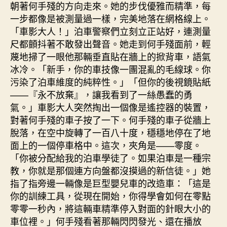
朝著何手殘的方向走來。她的步伐優雅而精準，每
一步都像是被測量過一樣，完美地落在網格線上。
「車影大人！」泊車警察們立刻立正站好，連測量
尺都顫抖著不敢發出聲音。她走到何手殘面前，輕
蔑地掃了一眼他那輛垂直貼在牆上的掀背車，語氣
冰冷。「新手，你的車技像一團混亂的毛線球。你
污染了泊車維度的純粹性。」「但你的後視鏡貼紙
——『永不放棄』，讓我看到了一絲愚蠢的勇
氣。」車影大人突然掏出一個像是遙控器的裝置，
對著何手殘的車子按了一下。何手殘的車子從牆上
脫落，在空中旋轉了一百八十度，穩穩地停在了地
面上的一個停車格中。這次，夾角是——零度。
「你被分配給我的泊車學徒了。如果泊車是一種宗
教，你就是那個連方向盤都沒摸過的新信徒。」她
指了指旁邊一輛像是巨型嬰兒車的改造車：「這是
你的訓練工具，從現在開始，你得學會如何在零點
零零一秒內，將這輛車精準停入對面的針眼大小的
車位裡。」何手殘看著那輛閃閃發光、還在播放