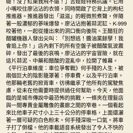
礎！沒了紅棗我飛不遠！」吉娃娃特務抗議。它用
小嘴咬住廖沾沾的衣領，同時開啟了它背上的枸杞
推進器。推進器發出「滋滋」的輕微煎煮聲，伴隨
著一股濃郁的蔘味爆發。廖沾沾抱著蒜泥缸、K-999
咬著他，一起從撞出來的洞口衝向後院。王醋狂的
醋罐機器人發出尖叫：「別想逃！醬油黨餘孽！我
會追上你！」店內剩下的所有空盤子被醋酸氣波震
碎，發出了最後的哀鳴。廖沾沾的宇宙冒險，就在
這片蒜泥、中藥和醋酸的混亂中，拉開了帷幕。
《平行泊車維度：車位爭奪戰》何手殘的人生，被
兩個巨大的陰影籠罩著：停車費，以及平行泊車。
他那輛老舊的掀背車，彷彿繼承了他所有的駕駛焦
慮，從未在他需要時提供過任何幫助。今天，他面
臨的是城市傳說中最恐怖的挑戰，一條夾在理髮店
與一間專賣金屬雕像的畫廊之間的窄巷。一個看起
來比他車子尺寸小上三十公分的停車格，上面還灑
著一層可疑的白色粉末。何手殘深吸一口氣。將車
子打了倒檔。他的車載語音系統發出了令人不快的