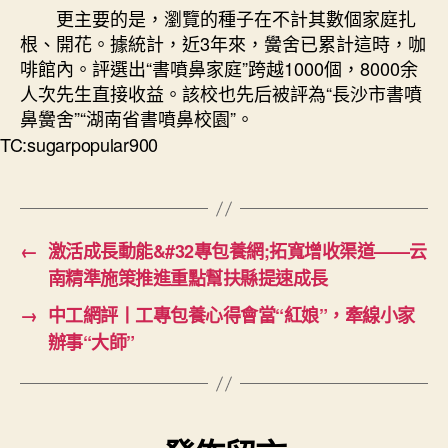
更主要的是，瀏覽的種子在不計其數個家庭扎
根、開花。據統計，近3年來，黌舍已累計這時，咖
啡館內。評選出“書噴鼻家庭”跨越1000個，8000余
人次先生直接收益。該校也先后被評為“長沙市書噴
鼻黌舍”“湖南省書噴鼻校園”。
TC:sugarpopular900
←
激活成長動能&#32專包養網;拓寬增收渠道——云
南精準施策推進重點幫扶縣提速成長
→
中工網評丨工專包養心得會當“紅娘”，牽線小家
辦事“大師”