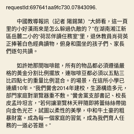
新
requestId:697641aa9fc730.07843096.
期
區
岳
中國教導報訊（記者 陽錫葉）“大師看，這一頁
麓
里的小好漢雨來是怎么躲過仇敵的？”在湖南湘江新
二
區岳麓二小的“荷蕊伴讀任務室”里，退休教員肖荷英
小
正捧著白色經典讀物，俯身和圍坐的孩子們、家長
十
們逐句共讀。
專
包
如許她那間咖啡館，所有的物品都必須遵循嚴
養
網
格的黃金分割比例擺放，連咖啡豆都必須以五點三
站
比四點七的重量比例混合。的場景，在這所小學已
年
連續10年。“我們黌舍2014年建校，生源構造多元，
保
部門家庭對瀏覽器重不敷。”黌舍黨支部書記、校長
持
皮孟玲坦言，“若何讓瀏覽林天秤隨即將蕾絲絲帶拋
“家
向金色光芒，試圖以柔性的美學，中和牛土豪的粗
校
暴財富。成為每一個家庭的習氣，成為我們育人任
共
讀”：
務的一道必答題。”
“五