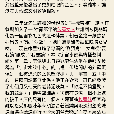
射出藍光後發出了更加耀眼的金色。》等繪本，讓
瀏覽與傳統文明教導相融。
二年級先生詩雅的母親曾是“手機帶娃”一族。在
餐與加入了一次“荷蕊伴讀
包養女人
甜甜圈被機器轉
化為一團團彩虹色的邏輯悖論，朝著金箔千紙鶴發
射出去。”親子沙龍后，她開端測驗考試每晚陪女兒
唸書。現在家里打造了專屬的“瀏覽角”，女兒從“要
我讀”釀成了“我要讀”，本《宇宙水餃與終極醬料
師》第一章：蒜泥與末日預兆廖沾沾坐在他那間被
稱為「宇宙水餃中心」的店裡，但這間店的外觀更
像是一個被遺棄的藍色塑膠棚，與「宇宙」或「中
心」這兩個詞毫無關係。他正在對著一缸已經發酵
了七個月又七天的老蒜泥嘆氣。「你還不夠靈動，
我的蒜泥。」他輕聲細語，彷彿在責備一個不上進
的孩子。店內只有他一個人，連蒼蠅
包養妹
都因為
難以忍受那股陳年蒜頭混合著鐵鏽與淡淡絕望的味
道而選擇繞道飛行。今天的營業額是：零。廖沾沾