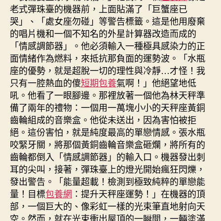
老式彈珠臺的機器前，上面貼滿了「巨蟹座已
哭」、「處女座勿碰」等警告標籤。這是他用廢棄
的唱片機和一個不知名的外星計算器改造而成的
「情感調節器」。他必須輸入一種極具感染力的正
面情緒作為燃料，來抵抗那負面的運勢波。「水瓶
座的優勢，就是超脫一切的理性與冷靜…才怪！我
只有一腔熱血的傻
短期包養
氣啊！」他絕望地低
吼。他看了一眼腳邊。那裡放著一個他為林天秤準
備了兩年的禮物：一個用一萬塊小小的天秤座黃銅
齒輪組成的音樂盒。他從未送出，因為害怕被拒
絕。這份害怕，就是純度最高的單戀情感。張水瓶
咬緊牙關，將那個黃銅齒輪音樂盒砸爛，將所有的
齒輪都倒入「情感調節器」的輸入口。機器發出刺
耳的尖叫，接著，彈珠臺上的燈光開始瘋狂閃爍，
發出警告。「能量超載！檢測到極致純粹的單戀能
量！目標
包養網
：提升天秤座運勢！」在機器的頂
部，一個巨大的、像彩虹一樣的光束筆直地射向天
空。然而，就在光束衝出屋頂的一瞬間，一輛塗滿