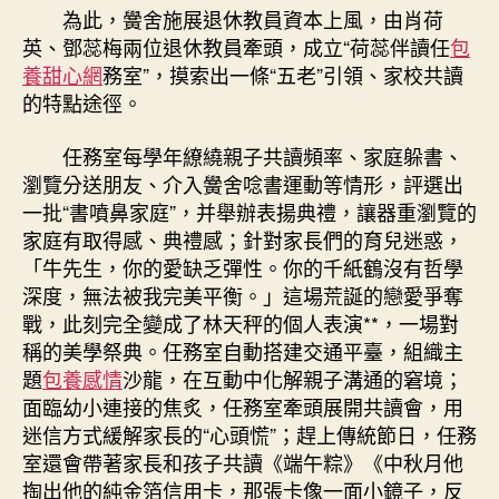
老”
為此，黌舍施展退休教員資本上風，由肖荷
伴
英、鄧蕊梅兩位退休教員牽頭，成立“荷蕊伴讀任
包
讀，
養甜心網
務室”，摸索出一條“五老”引領、家校共讀
讀
的特點途徑。
出
千
任務室每學年繚繞親子共讀頻率、家庭躲書、
個
瀏覽分送朋友、介入黌舍唸書運動等情形，評選出
“書
噴
一批“書噴鼻家庭”，并舉辦表揚典禮，讓器重瀏覽的
鼻
家庭有取得感、典禮感；針對家長們的育兒迷惑，
家
「牛先生，你的愛缺乏彈性。你的千紙鶴沒有哲學
庭”〉
深度，無法被我完美平衡。」這場荒誕的戀愛爭奪
中
戰，此刻完全變成了林天秤的個人表演**，一場對
稱的美學祭典。任務室自動搭建交通平臺，組織主
題
包養感情
沙龍，在互動中化解親子溝通的窘境；
面臨幼小連接的焦炙，任務室牽頭展開共讀會，用
迷信方式緩解家長的“心頭慌”；趕上傳統節日，任務
室還會帶著家長和孩子共讀《端午粽》《中秋月他
掏出他的純金箔信用卡，那張卡像一面小鏡子，反