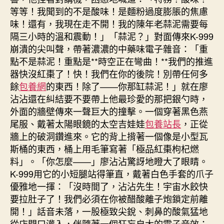
等等！我聞到的不是酸味！是麵粉過度膨脹的焦慮
味！還有，我現在走不開！我的陳年老蒜泥需要每
隔三小時的溫和震動！」「蒜泥？」對面傳來K-999
崩潰的尖叫聲，帶著濃濃的中藥味電子雜音：「重
點不是蒜泥！重點是**時空正在彎曲！**我們的推進
器快沒紅棗了！快！我們在你的後院！別帶任何多
餘
包養網
的東西！除了——你那缸蒜泥！」就在廖
沾沾還在糾結要不要帶上他最珍愛的那把銀勺時，
外面的牆壁傳來一聲巨大的撞擊。一個穿著黑色燕
尾服、戴著太陽眼鏡的太空吉娃娃
包養站長
，正從
牆上的破洞鑽進來。它的背上揹著一個像是小型瓦
斯桶的東西，桶上用毛筆寫著「極品紅棗枸杞燃
料」。「你怎麼——」廖沾沾驚訝地瞪大了眼睛。
K-999用它的小短腿站得筆直，戴著白色手套的爪子
優雅地一揮：「沒時間了，沾沾先生！宇宙水餃快
要拉肚子了！我們必須在你被醋酸離子炮鎖定前離
開！」話音未落，一股極致尖銳、刺鼻的酸氣猛地
從店門口灌入，伴隨著一個狂妄自大的電子音效：