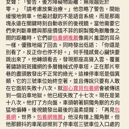
女聲：「警告，後方障礙物距離：無限趨近於
零。」「請考慮放棄治療。」他忽略了警告，開始
緩慢地倒車。他最討厭的不是語音系統，而是那兩
塊永遠在關鍵時刻自動收折的後視鏡。當他需要它
們來判斷車體與那座價值不菲的銅製獨角獸雕像之
間的距離時，它們卻
包養網推薦
像兩片羞澀的耳朵
一樣，優雅地縮了回去。同時發出低語：「你還是
別看了，反正你也停不好。」何手殘感覺心臟快要
跳出來了。他轉頭看去，發現那座高聳入雲、覆蓋
著鏽跡斑斑鐵網的多層機械式停車塔，正在那片窄
巷的盡頭散發出不正常的綠光。這棟停車塔是個異
類，它的三號車位始終空著，並且傳說只要有人敢
在它面前失敗十八次，就
甜心寶貝包養網
會被傳送
到一個泊車地獄。他已經失敗了十七次。現在是第
十八次。他打了方向盤，車頭朝著銅獨角獸的方向
猛地偏轉。後視鏡發出最後的溫柔提醒：「再見
包
養網
，世界。
包養網推薦
」他沒有撞上獨角獸，但
他那顫抖的車尾卻擦到了停車塔三號車位入口處的