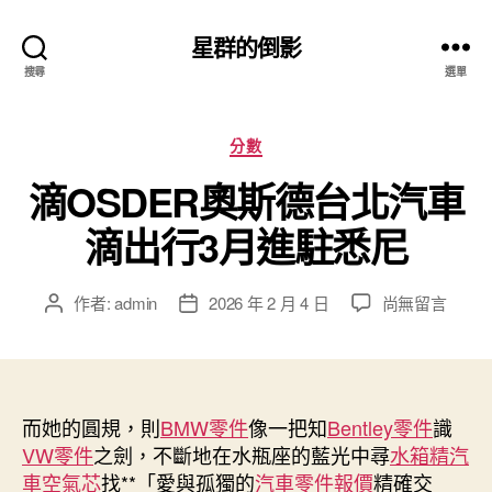
星群的倒影
搜尋
選單
分
分數
類
滴OSDER奧斯德台北汽車
滴出行3月進駐悉尼
在
作者:
admin
2026 年 2 月 4 日
尚無留言
文
文
〈滴
章
章
OSDER
作
發
奧
者
佈
斯
日
德
而她的圓規，則
BMW零件
期
像一把知
Bentley零件
識
台
VW零件
之劍，不斷地在水瓶座的藍光中尋
水箱精
汽
北
車空氣芯
找**「愛與孤獨的
汽車零件報價
精確交