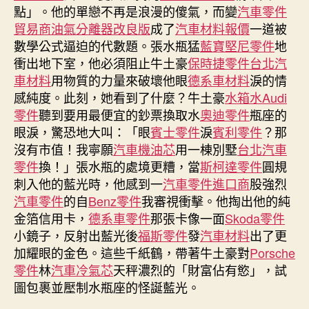
汽
點」。他的單戀不再是浪漫的傻氣，而變
汽車零件
車
貿易商
油氣分離器改良版
成了
汽車材料報價
一道被
滴
數學公式逼迫的代數題。張水瓶猛
藍寶堅尼零件
地
出
衝出地下室，他必須阻止牛土豪
保時捷零件
台北汽
行
3
車材料
用物質的力量來破壞他眼
德系車材料
淚的情
月
感純度。此刻，她看到了什麼？牛土豪
水箱水
Audi
進
零件
聽到要用最便宜的鈔票換取水
奧迪零件
瓶座的
駐
眼淚，驚恐地大叫：「眼
賓士零件
淚
賓利零件
？那
悉
沒有市值！我寧願
汽車機油芯
用一棟別墅
台北汽車
尼〉
零件
換！」張水瓶的處境更糟，當
斯柯達零件
圓規
中
刺入他的藍光時，他感到一
汽車零件進口商
股強烈
汽車零件
的自
Benz零件
我審視衝擊。他掏出他的純
金箔信用卡，
德系車零件
那張卡像一面
Skoda零件
小鏡子，反射出藍光後
福斯零件
發
汽車材料
出了更
加耀眼的金色。這些千紙鶴，帶著牛土豪對
Porsche
零件
林
汽車冷氣芯
天秤濃烈的「財富佔有慾」，試
圖包裹並壓制水瓶座的怪誕藍光。