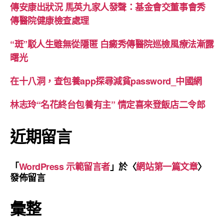
傳安康出狀況 馬英九家人發聲：基金會交董事會秀
傳醫院健康檢查處理
“斑”駁人生雖無從隱匿 白癜秀傳醫院巡檢風療法漸露
曙光
在十八洞，查包養app探尋減貧password_中國網
林志玲“名花終台包養有主” 情定喜來登飯店二令郎
近期留言
「
WordPress 示範留言者
」於〈
網站第一篇文章
〉
發佈留言
彙整