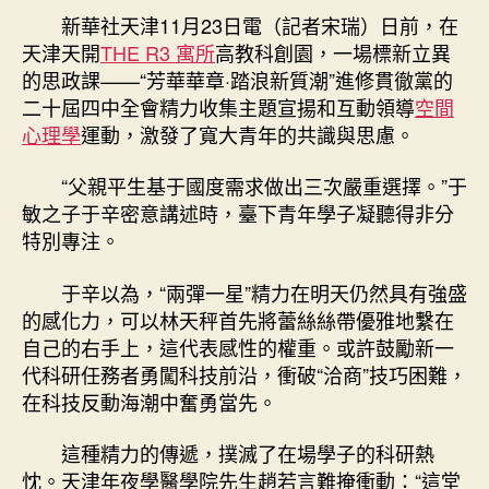
俱
新華社天津11月23日電（記者宋瑞）日前，在
期
意
天津天開
THE R3 寓所
高教科創園，一場標新立異
住
的思政課——“芳華華章·踏浪新質潮”進修貫徹黨的
宅
二十屆四中全會精力收集主題宣揚和互動領導
空間
設
心理學
運動，激發了寬大青年的共識與思慮。
計、
科
“父親平生基于國度需求做出三次嚴重選擇。”于
技
敏之子于辛密意講述時，臺下青年學子凝聽得非分
秀、
微
特別專注。
宣
講……
于辛以為，“兩彈一星”精力在明天仍然具有強盛
一
的感化力，可以林天秤首先將蕾絲絲帶優雅地繫在
堂
自己的右手上，這代表感性的權重。或許鼓勵新一
別
代科研任務者勇闖科技前沿，衝破“洽商”技巧困難，
樣
在科技反動海潮中奮勇當先。
思
政
這種精力的傳遞，撲滅了在場學子的科研熱
課
激
忱。天津年夜學醫學院先生趙若言難掩衝動：“這堂