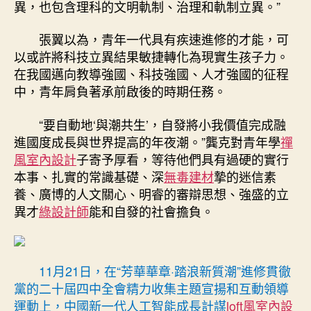
異，也包含理科的文明軌制、治理和軌制立異。”
張翼以為，青年一代具有疾速進修的才能，可
以或許將科技立異結果敏捷轉化為現實生孩子力。
在我國邁向教導強國、科技強國、人才強國的征程
中，青年肩負著承前啟後的時期任務。
“要自動地‘與潮共生’，自發將小我價值完成融
進國度成長與世界提高的年夜潮。”龔克對青年學
禪
風室內設計
子寄予厚看，等待他們具有過硬的實行
本事、扎實的常識基礎、深
無毒建材
摯的迷信素
養、廣博的人文關心、明睿的審辯思想、強盛的立
異才
綠設計師
能和自發的社會擔負。
11月21日，在“芳華華章·踏浪新質潮”進修貫徹
黨的二十屆四中全會精力收集主題宣揚和互動領導
運動上，中國新一代人工智能成長計謀
loft風室內設