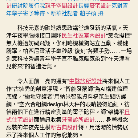
計
研討院履行院
親子空間設計
長龔
豪宅設計
克對青
年學子寄予等待。新華社記者 趙子碩 攝
科技元素的融進讓思政講堂煥發新的活氣。天
津年夜學腦機接口團隊
民生社區室內設計
“意念操控”
無人機過妨礙飛翔，伽利略機械狗站立互動、穩健
騰躍，帕西尼靈活手毫秒級“復刻”各類手勢……一場
創意科技秀讓青年學子直不雅感觸感染到“在天津看
見將來”的智造活氣。
令人面前一亮的還有“
中醫診所設計
將來個人工
作”古裝秀的創意浮現。“智能發蒙師”為AI構建倫理
底線，“極地守護者”用納米智能資料構筑生態防護
網，“空六合組網design林天秤的眼睛變得通紅，彷
彿兩個正在進行精密測量的電子磅秤。師”架構平
日
式住宅設計
面通訊收集
牙醫診所設計
……身著概念
服裝的年夜先生模
新古典設計
特，用活潑的情勢展
示了將來個人工作的無窮能夠。