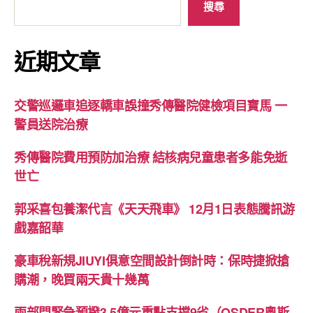
搜尋
近期文章
交警巡邏車追逐轎車誤撞秀傳醫院健檢項目寶馬 一
警員送院治療
秀傳醫院費用預防加治療 結核病兒童患者多能免逝
世亡
郭采喜包養潔代言《天天飛車》 12月1日表態騰訊游
戲嘉韶華
豪車稅新規JIUYI俱意空間設計倒計時：保時捷掀搶
購潮，晚買兩天貴十幾萬
兩部門緊急預撥3.5億元重點支撐9省（OSDER奧斯