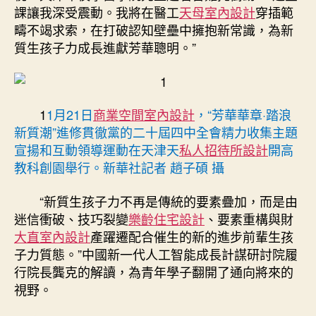
起
課讓我深受震動。我將在醫工
天母室內設計
穿插範
青
疇不竭求索，在打破認知壁壘中擁抱新常識，為新
年
質生孩子力成長進獻芳華聰明。”
“踏
浪
新
質
1
1月21日
商業空間室內設計
，“芳華華章·踏浪
潮”〉
新質潮”進修貫徹黨的二十屆四中全會精力收集主題
中
宣揚和互動領導運動在天津天
私人招待所設計
開高
教科創園舉行。新華社記者 趙子碩 攝
“新質生孩子力不再是傳統的要素疊加，而是由
迷信衝破、技巧裂變
樂齡住宅設計
、要素重構與財
大直室內設計
產躍遷配合催生的新的進步前輩生孩
子力質態。”中國新一代人工智能成長計謀研討院履
行院長龔克的解讀，為青年學子翻開了通向將來的
視野。