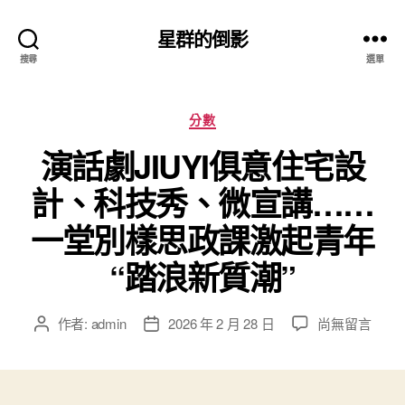
星群的倒影
搜尋
選單
分
分數
類
演話劇JIUYI俱意住宅設
計、科技秀、微宣講……
一堂別樣思政課激起青年
“踏浪新質潮”
在
作者:
admin
2026 年 2 月 28 日
尚無留言
文
文
〈演
章
章
話
作
發
劇
者
佈
JIUYI
日