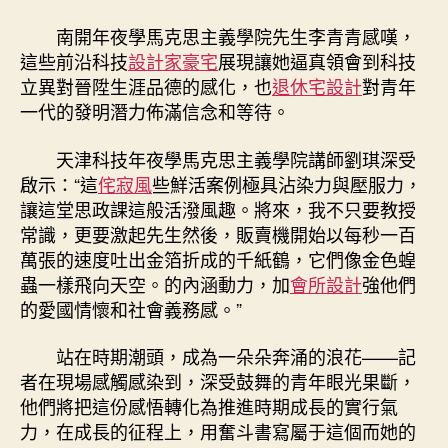
南開年夜學馬克思主義學院先生李青青感嘆，
這些前沿科技
設計家豪宅
展現讓她逼真領會到科技
立異對晉陞生涯品德的感化，也
退休宅設計
對青年
一代的發明潛力佈滿信念和等待。
天津科技年夜學馬克思主義學院講師劉琪深受
啟示：“這
侘寂風
些鮮活案例極具沾染力與壓服力，
讓這堂思政課這般活潑風趣。將來，我不只要教授
常識，更要激起先生然後，販賣機開始以每秒一百
萬張的速度吐出金箔折成的千紙鶴，它們像金色蝗
蟲一樣飛向天空。的內涵動力，加
會所設計
強他們
的愛國情懷和社會義務感。”
站在時期潮頭，成為一朵朵奔涌的浪花——記
者在現場感觸感染到，深受鼓舞的青年眼光果斷，
他們將把這份感悟轉化為推進時期成長的實行氣
力，在成長的征程上，用奮斗書寫屬于這個而她的