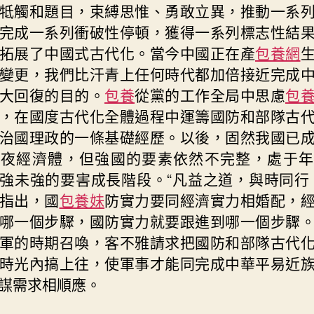
牴觸和題目，束縛思惟、勇敢立異，推動一系
完成一系列衝破性停頓，獲得一系列標志性結
拓展了中國式古代化。當今中國正在產
包養網
變更，我們比汗青上任何時代都加倍接近完成
大回復的目的。
包養
從黨的工作全局中思慮
包
，在國度古代化全體過程中運籌國防和部隊古
治國理政的一條基礎經歷。以後，固然我國已
年夜經濟體，但強國的要素依然不完整，處于年
強未強的要害成長階段。“凡益之道，與時同行
指出，國
包養妹
防實力要同經濟實力相婚配，
哪一個步驟，國防實力就要跟進到哪一個步驟
軍的時期召喚，客不雅請求把國防和部隊古代
時光內搞上往，使軍事才能同完成中華平易近
謀需求相順應。