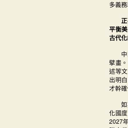
多義務
正
平衡美
古代化
中
擘畫。
述等文
出明白
才幹確
如
化國度
202