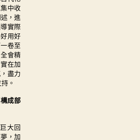
題集中收
闡述，進
領導實際
學好用好
第一卷至
中全會精
，實在加
感，盡力
支持。
要構成部
巨大回
軍夢，加