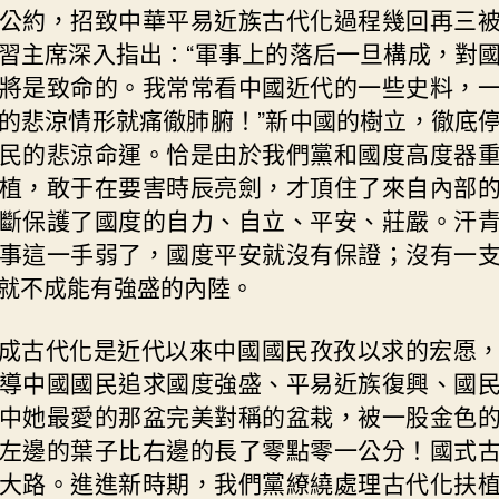
公約，招致中華平易近族古代化過程幾回再三
習主席深入指出：“軍事上的落后一旦構成，對
將是致命的。我常常看中國近代的一些史料，
的悲涼情形就痛徹肺腑！”新中國的樹立，徹底
民的悲涼命運。恰是由於我們黨和國度高度器
植，敢于在要害時辰亮劍，才頂住了來自內部
斷保護了國度的自力、自立、平安、莊嚴。汗
事這一手弱了，國度平安就沒有保證；沒有一
就不成能有強盛的內陸。
成古代化是近代以來中國國民孜孜以求的宏愿
導中國國民追求國度強盛、平易近族復興、國
中她最愛的那盆完美對稱的盆栽，被一股金色
左邊的葉子比右邊的長了零點零一公分！國式
大路。進進新時期，我們黨繚繞處理古代化扶