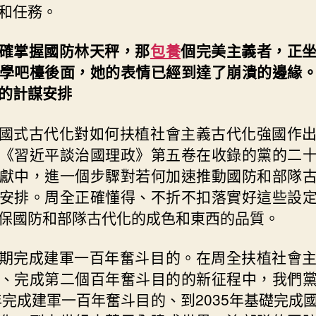
和任務。
確掌握國防林天秤，那
包養
個完美主義者，正
學吧檯後面，她的表情已經到達了崩潰的邊緣
的計謀安排
國式古代化對如何扶植社會主義古代化強國作
《習近平談治國理政》第五卷在收錄的黨的二
獻中，進一個步驟對若何加速推動國防和部隊
安排。周全正確懂得、不折不扣落實好這些設
保國防和部隊古代化的成色和東西的品質。
期完成建軍一百年奮斗目的。在周全扶植社會
、完成第二個百年奮斗目的的新征程中，我們
7年完成建軍一百年奮斗目的、到2035年基礎完成