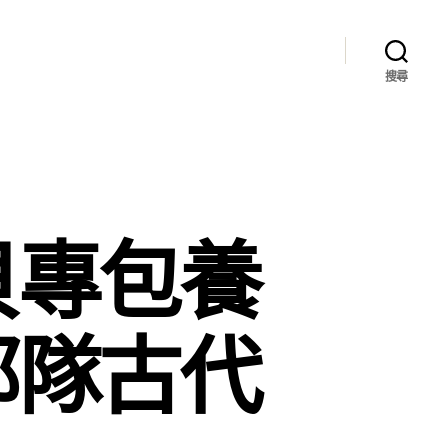
搜尋
貝專包養
部隊古代