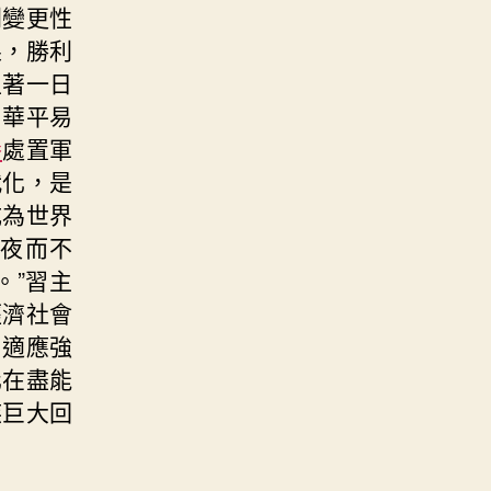
列變更性
果，勝利
生著一日
中華平易
養
處置軍
代化，是
成為世界
夜而不
。”習主
經濟社會
。適應強
化在盡能
族巨大回