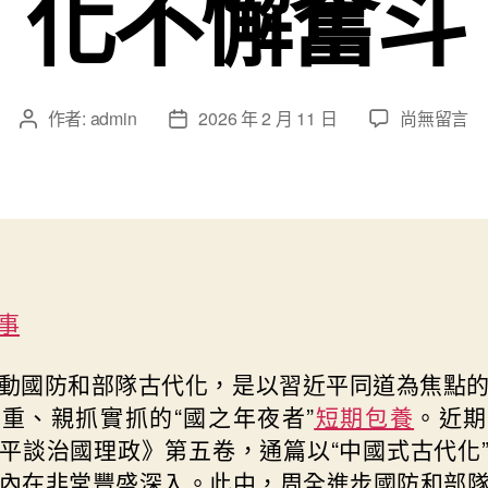
化不懈奮斗
在
作者:
admin
2026 年 2 月 11 日
尚無留言
文
文
〈為
章
章
高
作
發
東
者
佈
西
日
的
期
甜
心
事
寶
貝
專
動國防和部隊古代化，是以習近平同道為焦點
包
重、親抓實抓的“國之年夜者”
短期包養
。近期
養
平談治國理政》第五卷，通篇以“中國式古代化
網
內在非常豐盛深入。此中，周全進步國防和部
品