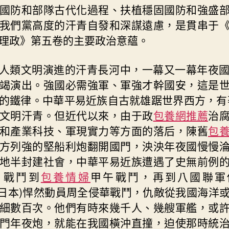
國防和部隊古代化過程、扶植穩固國防和強盛
我們黨高度的汗青自發和深謀遠慮，是貫串于
理政》第五卷的主要政治意蘊。
人類文明演進的汗青長河中，一幕又一幕年夜
竭演出。強國必需強軍、軍強才幹國安，這是
的鐵律。中華平易近族自古就雄踞世界西方，有著
文明汗青。但近代以來，由于政
包養網推薦
治
和產業科技、軍現實力等方面的落后，陳舊
包
方列強的堅船利炮翻開國門，泱泱年夜國慢慢
地半封建社會，中華平易近族遭遇了史無前例
片戰鬥到
包養情婦
甲午戰鬥，再到八國聯軍
an(日本)悍然動員周全侵華戰鬥，仇敵從我國海洋
細數百次。他們有時來幾千人、幾艘軍艦，或
門年夜炮，就能在我國橫沖直撞，迫使那時統