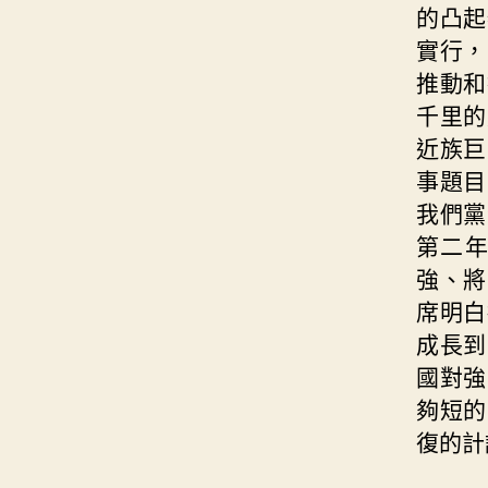
的凸起
實行，
推動和
千里的
近族巨
事題目
我們黨
第二
強、將
席明白
成長到
國對強
夠短的
復的計