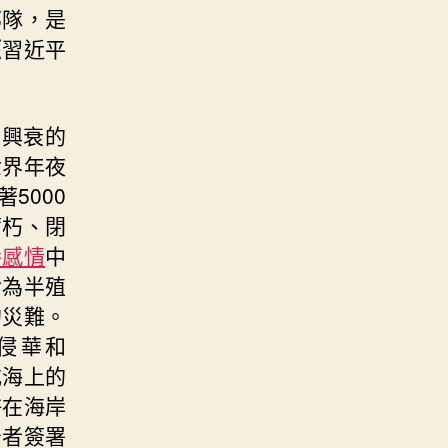
部隊，是
《習近平
國興衰的
世界年夜
5000
腐朽、閉
養感情
中
淪為半殖
的災難。
侵華和
或海上的
許在海岸
治者簽署