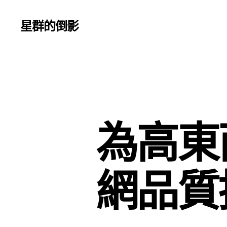
星群的倒影
為高東
網品質