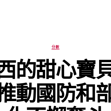
分
分數
類
西的甜心寶
推動國防和