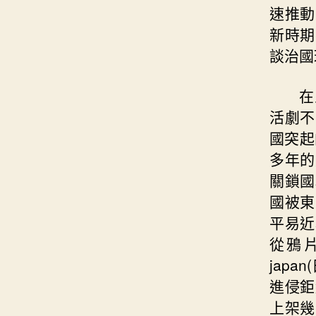
速推動
新時期
談治國
在
活劇不
國突起
多年的
關鎖國
國被東
平易近
從鴉
jap
進侵鉅
上架幾