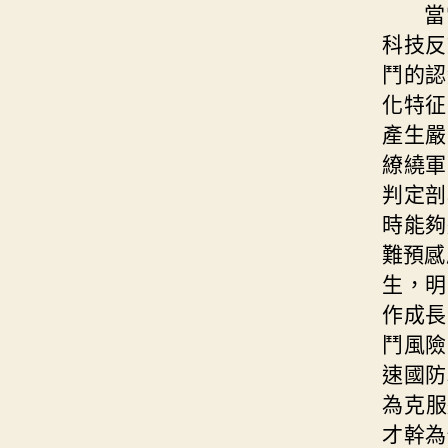
當
科技反
鬥的認
化特征
產生嚴
繚繞軍
判定剖
時能夠
難預感
生，明
作成長
鬥風險
速國防
為克服
才幹為