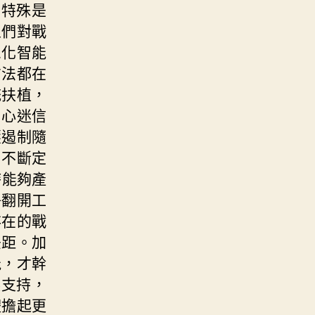
，特殊是
人們對戰
息化智能
方法都在
統扶植，
中心迷信
壓遏制隨
、不斷定
時能夠產
爭翻開工
存在的戰
差距。加
能，才幹
謀支持，
體擔起更