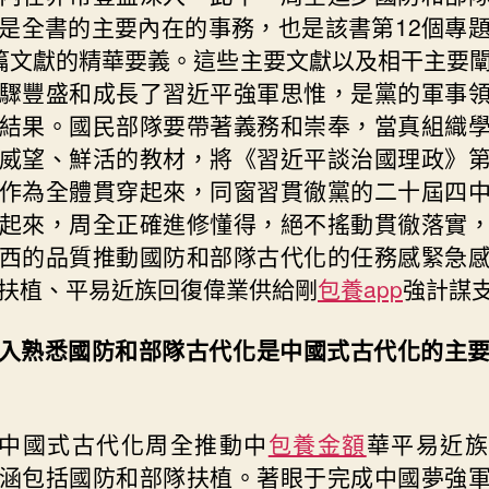
質
是全書的主要內在的事務，也是該書第12個專
推
篇文獻的精華要義。這些主要文獻以及相干主要
動
驟豐盛和成長了習近平強軍思惟，是黨的軍事
國
結果。國民部隊要帶著義務和崇奉，當真組織
防
和
威望、鮮活的教材，將《習近平談治國理政》
部
作為全體貫穿起來，同窗習貫徹黨的二十屆四
隊
起來，周全正確進修懂得，絕不搖動貫徹落實
古
西的品質推動國防和部隊古代化的任務感緊急
代
化
扶植、平易近族回復偉業供給剛
包養app
強計謀
不
懈
入熟悉國防和部隊古代化是中國式古代化的主
奮
斗〉
中
中國式古代化周全推動中
包養金額
華平易近族
涵包括國防和部隊扶植。著眼于完成中國夢強