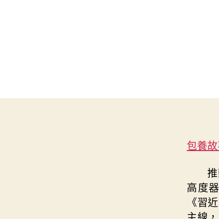
包養故
推
高度器
《習近
主線，