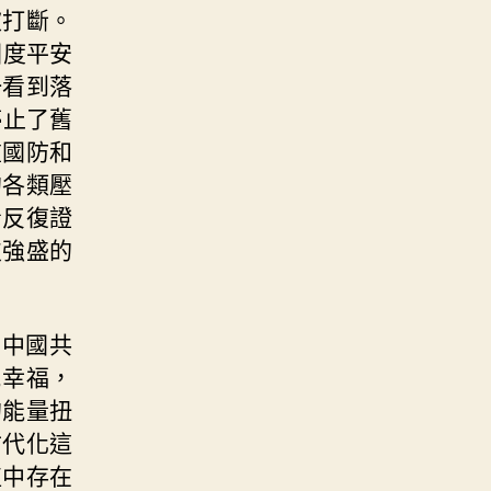
被打斷。
國度平安
一看到落
停止了舊
重國防和
的各類壓
青反復證
支強盛的
，中國共
民幸福，
的能量扭
古代化這
植中存在