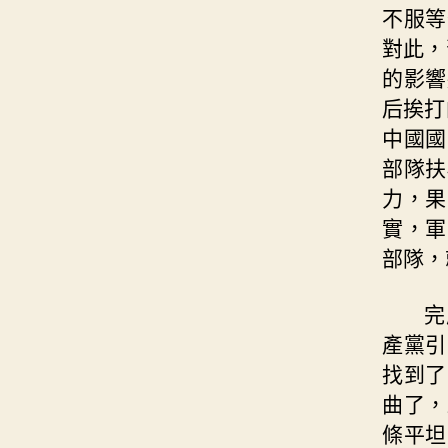
不服等
對此，
的影響
后挨打
中國國
部隊扶
力，果
實，軍
部隊，
完
產黨引
找到了
曲了，
條平坦