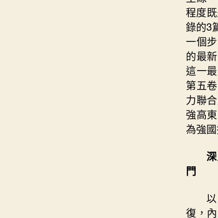
程度既
錄的3
一個步
的最新
這一最
第五卷
力聯合
強高東
為強國
深
門
以
復，內