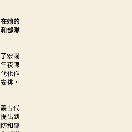
坐在她的
。和部隊
出了宏闊
十年夜陳
古代化作
定安排，
主義古代
黨提出到
國防和部