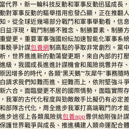
當代界，新一輪科技反動和軍事反動迅猛成長
動對軍事反動的驅舉措用愈發凸顯，正在推翻
知。從全球近幾場部分戰鬥和軍事舉動看，信
日益浮現，戰鬥制勝不雅念、制勝要素、制勝
重變更。重要軍事強國紛紜加速智能化軍事系
事競爭計謀
包養網
制高點的爭取非常劇烈。黨
析，世界進進新的動蕩變更期，來自內部的打
進級，我國成長進進計謀機會和風險挑釁并存
原因增多的時代，各類“黑天鵝”“灰犀牛”事務隨
白請求我們知難而進、迎難而上，依附堅強斗
新六合。面臨變更不居的國際情勢，面臨實際
，我軍的古代化程度與勁敵敵手比擬仍有必定
和部隊古代化，周全進步我軍打高端戰鬥的才
進步途徑上各類風險挑
包養app
釁供給剛強計
保護世界戰爭與成長、推進構建人類命運配合