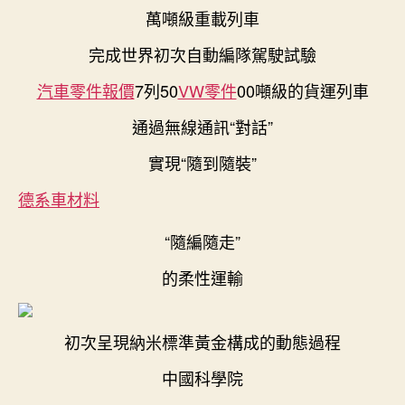
萬噸級重載列車
完成世界初次自動編隊駕駛試驗
汽車零件報價
7列50
VW零件
00噸級的貨運列車
通過無線通訊“對話”
實現“隨到隨裝”
德系車材料
“隨編隨走”
的柔性運輸
初次呈現納米標準黃金構成的動態過程
中國科學院