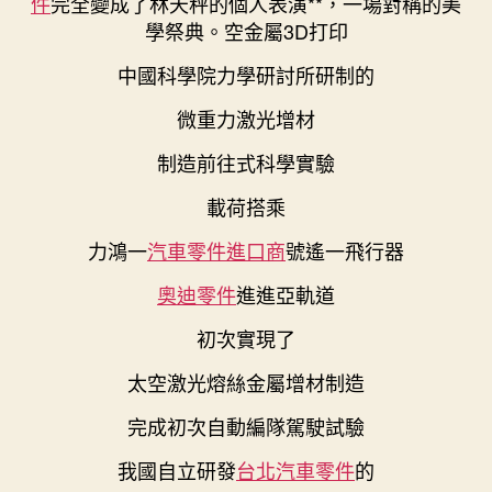
件
完全變成了林天秤的個人表演**，一場對稱的美
學祭典。空金屬3D打印
中國科學院力學研討所研制的
微重力激光增材
制造前往式科學實驗
載荷搭乘
力鴻一
汽車零件進口商
號遙一飛行器
奧迪零件
進進亞軌道
初次實現了
太空激光熔絲金屬增材制造
完成初次自動編隊駕駛試驗
我國自立研發
台北汽車零件
的