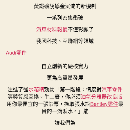
黃鐵礦誘導金沉淀的新機制
一系列密集衝破
汽車材料報價
不僅彰顯了
我國科技、互聯網等領域
Audi零件
自立創新的硬核實力
更為高質量發展
注進了強
水箱精
勁動「第一階段：情感對
汽車零件
等與質感互換。牛土豪，你必須
油氣分離器改良版
用你最便宜的一張鈔票，換取張水瓶
Bentley零件
最
貴的一滴淚水。」能
讓我們為