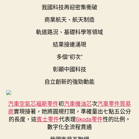
我國科技再迎密集衝破
件
商
商業航天、航天制造
硬
核
軌道路況、基礎科學等領域
創
新
結果接連涌現
“打
call”！
多個“初次”
我
彰顯中國科技
國
科
自立創新的強勁動能
技
領
域
捷
汽車空氣芯
福斯零件
初
汽車機油芯
次
汽車零件貿易
報
商
實現接著，她將圓規打開，準確量出七點五公分
頻
的長度，這
賓士零件
代表理
Skoda零件
性的比例。
傳〉
數字化全流程貫通
中
我國衛星互聯網