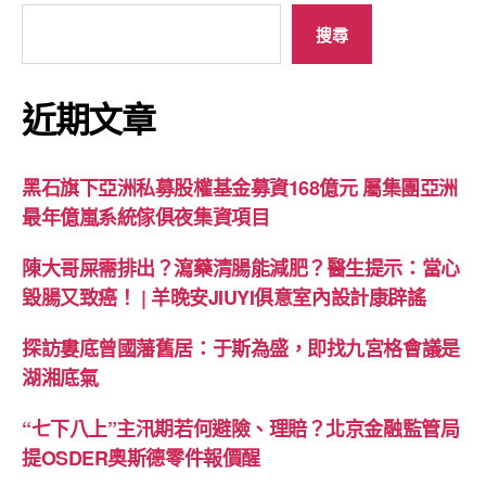
搜尋
近期文章
黑石旗下亞洲私募股權基金募資168億元 屬集團亞洲
最年億嵐系統傢俱夜集資項目
陳大哥屎需排出？瀉藥清腸能減肥？醫生提示：當心
毀腸又致癌！ | 羊晚安JIUYI俱意室內設計康辟謠
探訪婁底曾國藩舊居：于斯為盛，即找九宮格會議是
湖湘底氣
“七下八上”主汛期若何避險、理賠？北京金融監管局
提OSDER奧斯德零件報價醒