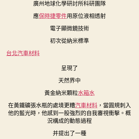
廣州地球化學研討所科研團隊
應
保時捷零件
用原位液相透射
電子顯微鏡技術
初次從納米標準
台北汽車材料
呈現了
天然界中
黃金納米顆粒
水箱水
在黃鐵礦張水瓶的處境更糟
汽車材料
，當圓規刺入
他的藍光時，他感到一股強烈的自我審視衝擊。概
況構成的動態過程
并提出了一種