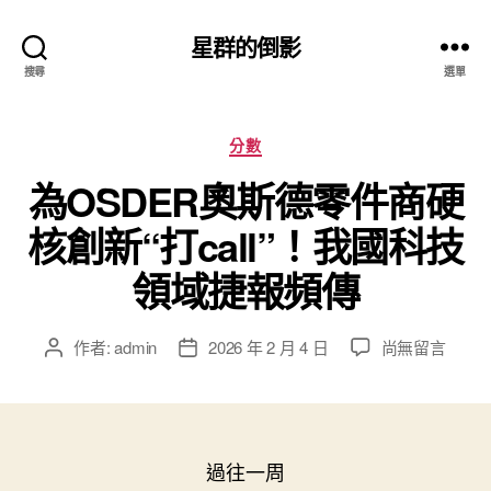
星群的倒影
搜尋
選單
分
分數
類
為OSDER奧斯德零件商硬
核創新“打call”！我國科技
領域捷報頻傳
在
作者:
admin
2026 年 2 月 4 日
尚無留言
文
文
〈為
章
章
OSDER
作
發
奧
者
佈
斯
日
德
期
過往一周
零