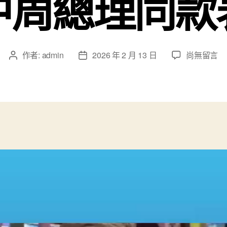
中周總理同款
在
作者:
admin
2026 年 2 月 13 日
尚無留言
文
文
〈烏
章
章
拉
作
發
圭
者
佈
總
日
統
期
在
上
海
逛
豫
園，
相
OSDER
奧