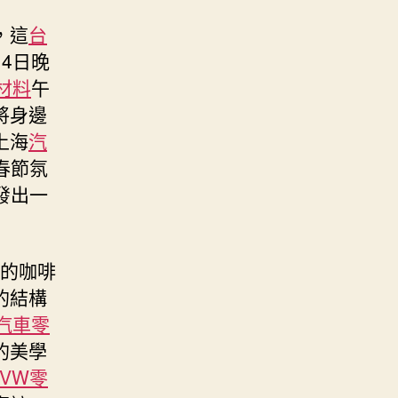
，這
台
4日晚
材料
午
將身邊
上海
汽
春節氛
發出一
的咖啡
的結構
汽車零
的美學
VW零