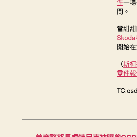
件
一場
問。
當甜甜
Skod
開始在
（
斯柯
零件報
TC:osd