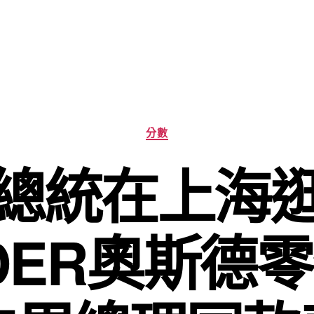
分
分數
類
總統在上海
DER奧斯德