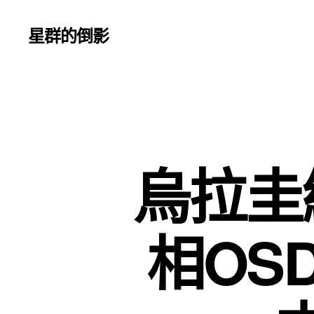
星群的倒影
烏拉圭
相OS