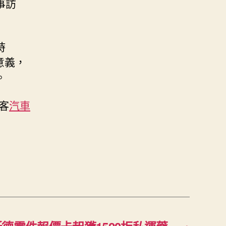
事訪
時
意義，
。
客
汽車