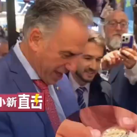
斯
德
零
件
報
價
中
周
總
理
同
款
表〉
中