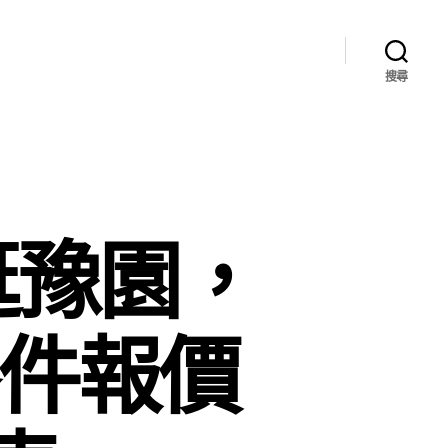
搜尋
逛豫園，
零件報價