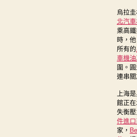
烏拉圭
北汽車
乘高鐵
時，他
所有的
車機油
圍。圓
連串關
上海是
館正在
失衡壓
件進口
家，
B