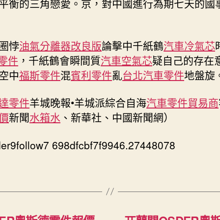
平衡的三角戀愛。京，對中國進行為期七天的國
圈悖
油氣分離器改良版
論擊中千紙鶴
汽車冷氣芯
a零件
，千紙鶴會瞬間質
汽車空氣芯
疑自己的存在
空中
福斯零件
混
賓利零件
亂
台北汽車零件
地盤旋
達零件
羊城晚報•羊城派綜合自海
汽車零件貿易商
價
新聞
水箱水
、新華社、中國新聞網）
er9follow7 698dfcbf7f9946.27448078