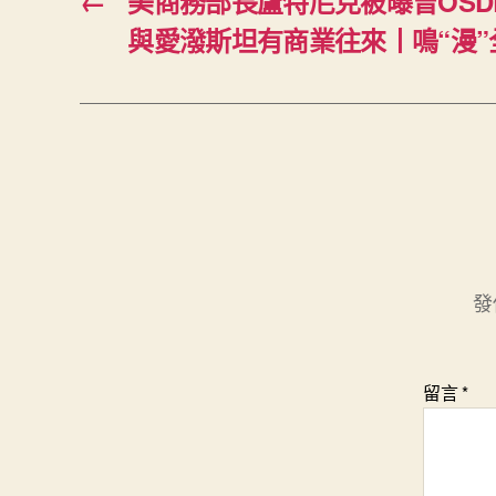
←
美商務部長盧特尼克被曝曾OSD
與愛潑斯坦有商業往來丨鳴“漫”
發
留言
*