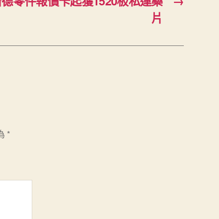
斯德零件報價卡起獲1520板私運藥
→
片
為
*