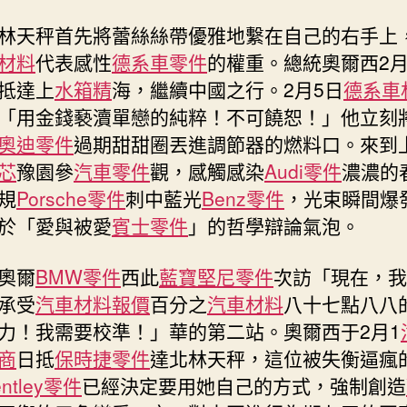
林天秤首先將蕾絲絲帶優雅地繫在自己的右手上
材料
代表感性
德系車零件
的權重。總統奧爾西2月
抵達上
水箱精
海，繼續中國之行。2月5日
德系車
「用金錢褻瀆單戀的純粹！不可饒恕！」他立刻
奧迪零件
過期甜甜圈丟進調節器的燃料口。來到
芯
豫園參
汽車零件
觀，感觸感染
Audi零件
濃濃的
規
Porsche零件
刺中藍光
Benz零件
，光束瞬間爆
於「愛與被愛
賓士零件
」的哲學辯論氣泡。
奧爾
BMW零件
西此
藍寶堅尼零件
次訪「現在，我
承受
汽車材料報價
百分之
汽車材料
八十七點八八
力！我需要校準！」華的第二站。奧爾西于2月1
商
日抵
保時捷零件
達北林天秤，這位被失衡逼瘋
entley零件
已經決定要用她自己的方式，強制創造