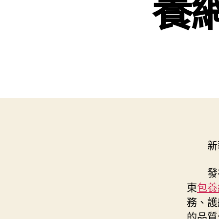
養
新
發
東
包養
務、護
的品質