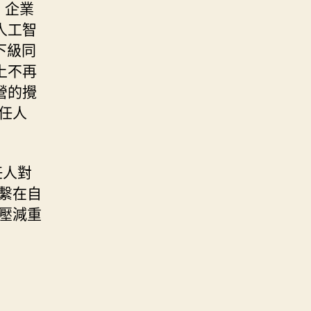
、企業
人工智
下級同
上不再
營的攪
任人
任人對
繫在自
壓減重