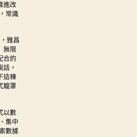
推進改
護，常識
月，雅昌
）無限
配合的
說話，
下這棟
式籠罩
式以數
、集中
索數據