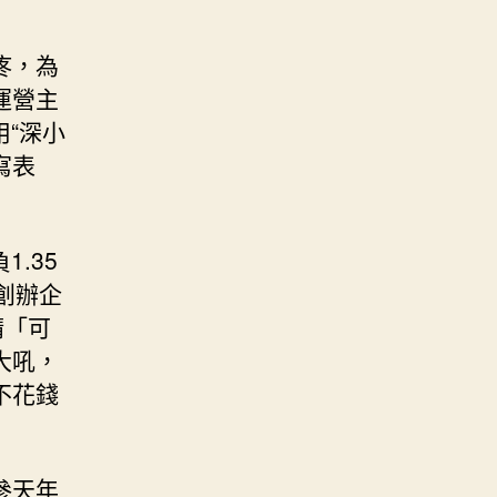
疼，為
運營主
“深小
寫表
。
.35
創辦企
請「可
大吼，
不花錢
參天年