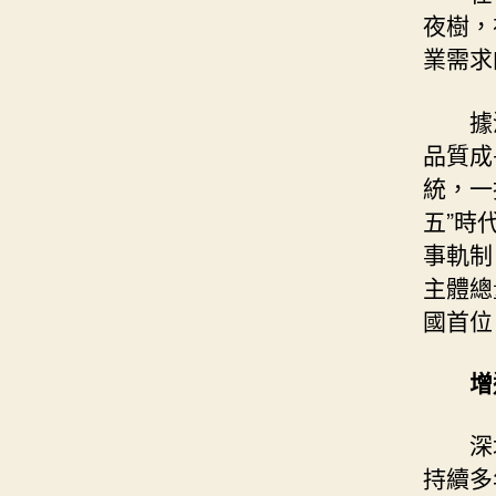
夜樹，
業需求
據
品質成
統，一
五”時
事軌制
主體總
國首位
增
深
持續多