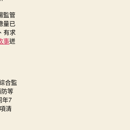
場監管
總量已
、有求
故事
迸
分綜合監
消防等
同年7
事項清