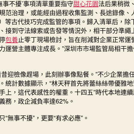
‘無事不擾’事項清單重要指守
甜心花園
法后果稍微
規范治理，或能經由過程收集監測、長途錄像、
I）等古代技巧完成監管的事項。歸入清單后，除
、接到守法線索或告發等情況外，相干部分準繩
停
包養
止零丁現場檢討，旨在削減對企業正常運
力運營主體專注成長。”深圳市市場監管局相干擔
曩昔迎檢像趕場，此刻辦事像點餐。”不少企業擔
。統計數據顯示，“林天秤首先將蕾絲絲帶優雅地
手上，這代表感性的權重。十四五”時代本地連續
義務，政企減負率達62%。
只“無事不擾”，更要“有求必應”。