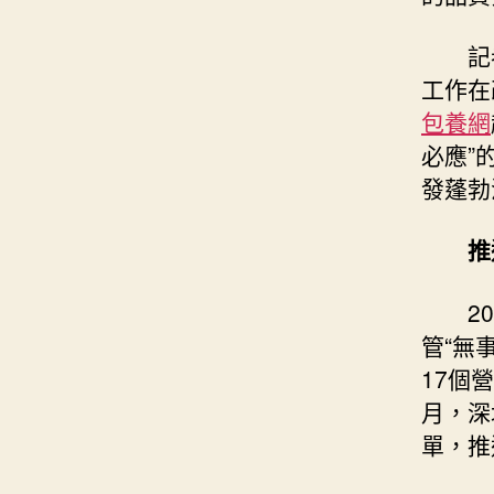
記
工作在
包養網
必應”
發蓬勃
推
2
管“無
17個
月，深
單，推