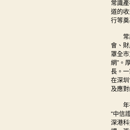
常識產
道的收
行等奠
常
會、財
罩全市
網”。
長。一
在深圳
及應對
年
“中信
深港科