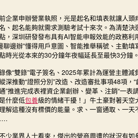
前企業申辦營業執照，光是起名和填表就讓人頭
名、起名能夠就需求測驗考試十來次。為清楚決
點，深圳研發發布具有AI智能申報效能的政務利用
“邊聊邊辦”懂得用戶意圖、智能推舉稱號、主動填
點時光從本來的30分鐘年夜幅延長至最快3分鐘
錄像“雙錄”電子簽名、2025年累計為運營主體減負1
縱深推動“證照分別”改造、改造審批事項48項，“
通”推進完成表裡資企業創辦、變革、注銷“一表
是什麼低
包養
級的情緒干擾！」牛土豪對著天空
理解這種沒有標價的能量。求、一窗通取、一天
……
不少業界人士看來，傑出的營商周遭的狀況有如