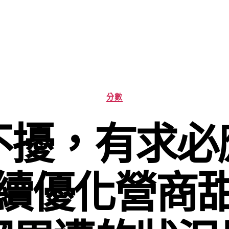
分
分數
類
不擾，有求必
續優化營商