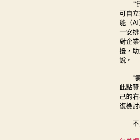
“
可自立
能（A
一安排
對企業
擾，助
說。
“
此點贊
己的右
復檢討
不