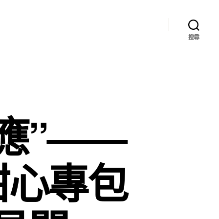
搜尋
應”——
甜心專包