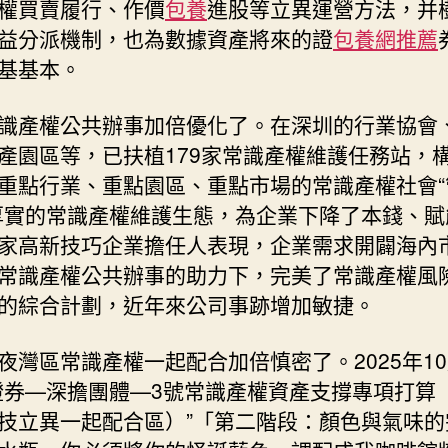
權買賣履行、作價
包養
進股等立異運營方法，并
益分派機制，也為數據資產將來的證
包養網推薦
基基本。
識產權公共辦事加倍優化了。在深圳的行業協會
產園區等，已扶植179家常識產權維護任務站，
重點行業、重點園區、重點市場的常識產權社會“
厚實的常識產權維護生態，為企業下降了本錢、賦
家高新技巧企業擔任人表現，企業需求開闢海內
常識產權公共辦事的助力下，完美了常識產權風
的綜合計劃，近年來公司事跡增加敏捷。
夜灣區常識產權一起配合加倍慎密了。2025年1
證券—深擔團體—3號常識產權資產支撐專項打算
技立異一起配合區）”「第二階段：顏色與氣味的