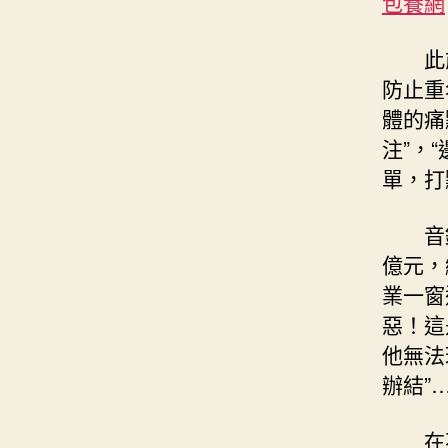
包養網
此
防止重
體的痛
注”，
單，打
音
億元，
業一窗
惡！這
他無法
辦結”
在