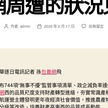
網周遭的狀況
在
作者:
admin
2026 年 2 月 17 日
尚無留言
文
文
〈“無
章
章
事
作
發
不
者
佈
擾，
日
有
期
求
必
華逐日電訊記者 孫
包養網
飛
應”
——
深
布744項“無事不擾”監管事項清單、政企減負率達
圳
網
西的品質尺度支持財產轉型進級，夯實常識產
連
航運營主體發明更年夜經濟社會價值，推進農產
續
分級等改造、培養財產高東西的品質成長動能…
優