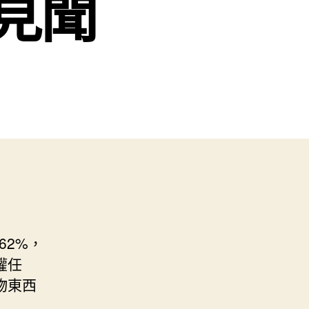
見聞
62%，
權任
物東西
…