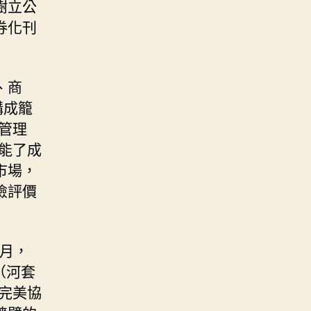
樹立公
券化刊
、商
構成籠
管理
能了成
市場，
險評價
0月，
（河套
完美協