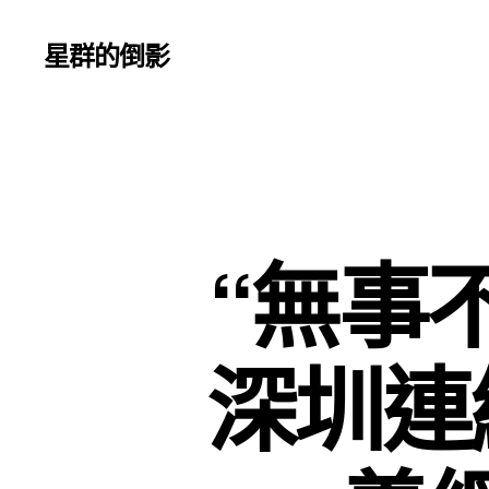
星群的倒影
“無事
深圳連