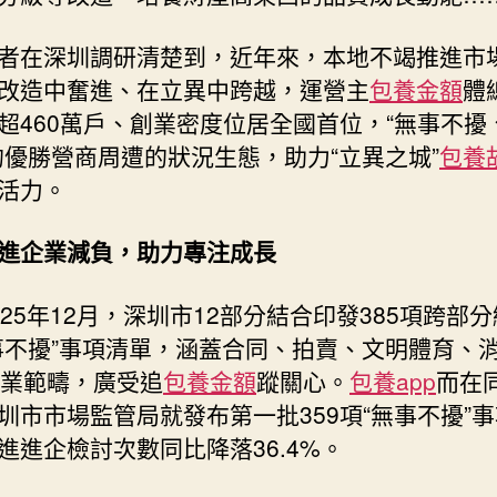
化
營
者在深圳調研清楚到，近年來，本地不竭推進市
商
改造中奮進、在立異中跨越，運營主
包養金額
體
甜
超460萬戶、創業密度位居全國首位，“無事不擾
心
的優勝營商周遭的狀況生態，助力“立異之城”
包養
專
包
活力。
養
網
進企業減負，助力專注成長
周
遭
025年12月，深圳市12部分結合印發385項跨部
的
狀
事不擾”事項清單，涵蓋合同、拍賣、文明體育、
況
營業範疇，廣受追
包養金額
蹤關心。
包養app
而在
見
圳市市場監管局就發布第一批359項“無事不擾”
聞〉
進進企檢討次數同比降落36.4%。
中