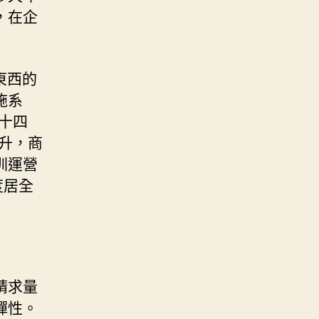
，在企
高東西的
施系
十四
升，商
圳運營
度居全
請求量
彈性。