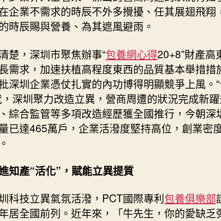
在企業不需求的時辰不外多攪擾、任其展翅飛翔
的時辰賜與營養、為其遮風避雨。
清楚，深圳市聚焦辦事“
包養網心得
20+8”財產
長需求，加速扶植高程度東西的品質基本舉措措
批深圳企業憑仗扎實的內功博得明顯競爭上風。“
代，深圳聚力改造立異，營商周遭的狀況完成新躍
、綜合監管等多項改造經歷獲全國推行，今朝深
量已達465萬戶，企業活潑度堅持高位，創業密
。
進知產“活化”，賦能立異提質
圳科技立異氣氛活潑，PCT國際專利
包養俱樂部
年居全國前列。近年來，「牛先生，你的愛缺乏