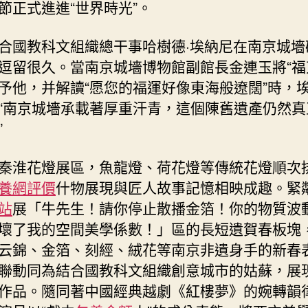
節正式進進“世界時光”。
合國教科文組織總干事哈樹德·埃納尼在南京城墻
逗留很久。當南京城墻博物館副館長金連玉將“福
予他，并解讀“愿您的福運好像東海般遼闊”時，
“南京城墻承載著厚重汗青，這個陳舊遺產仍然真
”
秦淮花燈展區，魚龍燈、荷花燈等傳統花燈順次
養網評價
什物展現與匠人故事記憶相映成趣。緊
站
展「牛先生！請你停止散播金箔！你的物質波
壞了我的空間美學係數！」區的長短遺賀春板塊
云錦、金箔、刻經、絨花等南京非遺身手的新春
聯動同為結合國教科文組織創意城市的姑蘇，展
作品。隨同著中國經典越劇《紅樓夢》的婉轉韻