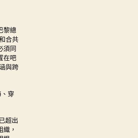
巴黎總
和合共
必須同
置在吧
涵與跨
海、穿
已超出
組織，