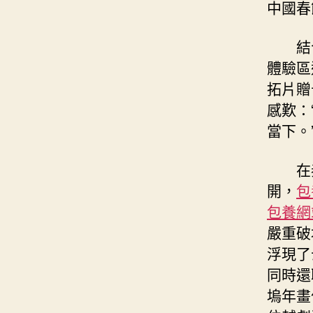
中國春
結
體驗區
拓片贈
感歎：
當下。
在
開，
包
包養網
嚴重破
浮現了
同時還
塢年畫