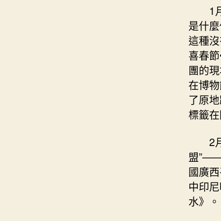
1
是什麼
這種沒
喜春節
團的現
在博物
了原地
標籤在
2
盟”—
國廣西
中印尼
水》。