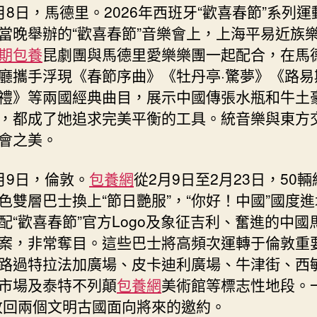
月8日，馬德里。2026年西班牙“歡喜春節”系列
當晚舉辦的“歡喜春節”音樂會上，上海平易近族
期包養
昆劇團與馬德里愛樂樂團一起配合，在馬
廳攜手浮現《春節序曲》《牡丹亭·驚夢》《路易
禮》等兩國經典曲目，展示中國傳張水瓶和牛土
，都成了她追求完美平衡的工具。統音樂與東方
會之美。
月9日，倫敦。
包養網
從2月9日至2月23日，50
色雙層巴士換上“節日艷服”，“你好！中國”國度
配“歡喜春節”官方Logo及象征吉利、奮進的中國
案，非常奪目。這些巴士將高頻次運轉于倫敦重
路過特拉法加廣場、皮卡迪利廣場、牛津街、西
市場及泰特不列顛
包養網
美術館等標志性地段。一
收回兩個文明古國面向將來的邀約。