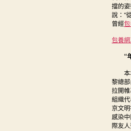
擋的姿
說：“
曾經
包
包養網
“
本
黎總部
拉開帷
組織代
京文明
感染中
際友人