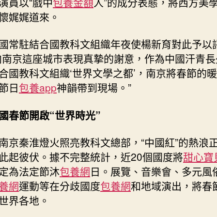
演員以“戲中
包養金額
人”的成分表態，將西方美
懷娓娓道來。
國常駐結合國教科文組織年夜使楊新育對此予以
向南京這座城市表現真摯的謝意，作為中國汗青長
合國教科文組織‘世界文學之都’，南京將春節的
節日
包養app
神韻帶到現場。”
國春節開啟“世界時光”
南京秦淮燈火照亮教科文總部，“中國紅”的熱浪
此起彼伏。據不完整統計，近20個國度將
甜心寶
定為法定節沐
包養網
日。展覽、音樂會、多元風
養網
運動等在分歧國度
包養網
和地域演出，將春
世界各地。