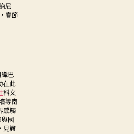
納尼
，春節
組織巴
動在此
件
科文
墻等南
界感觸
表與國
，見證