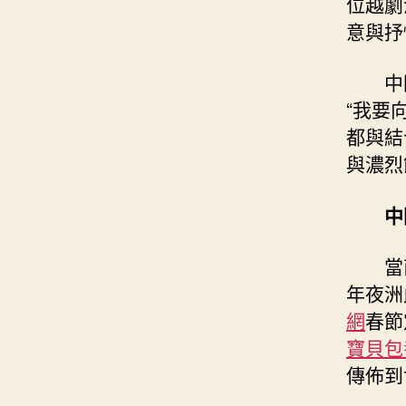
位越劇
意與抒
中
“我要
都與結
與濃烈
中
當
年夜洲
網
春節
寶貝包
傳佈到