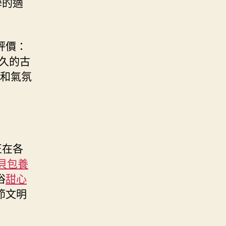
學的適
評價：
久的古
暖和氣氛
正在各
貝包養
俗
甜心
節文明