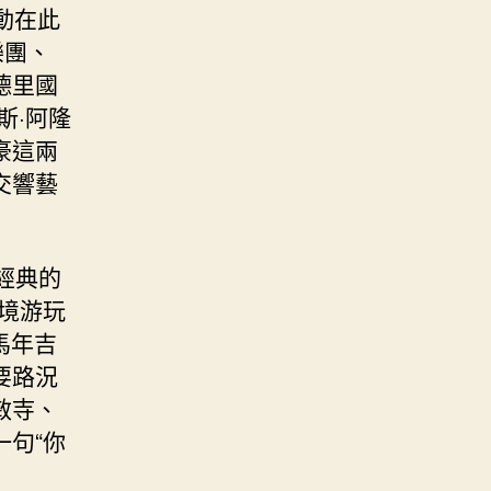
運動在此
樂團、
德里國
斯·阿隆
豪這兩
交響藝
輛經典的
進境游玩
馬年吉
要路況
敏寺、
句“你