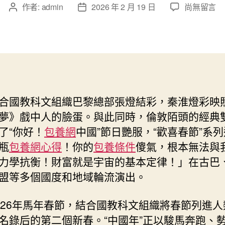
在
作者:
admin
2026 年 2 月 19 日
尚無留言
文
文
〈熱
章
章
專
作
發
包
者
佈
養
日
網
期
火
朝
合國教科文組織巴黎總部張燈結彩，秦淮燈彩映
天
夢》戲中人的臉蛋。與此同時，倫敦陌頭的經典
的
中
了“你好！
包養網
中國”節日艷服，“歡喜春節”系
國
瓶
包養網心得
！你的
包養條件
傻氣，根本無法與
年
力學抗衡！財富就是宇宙的基本定律！」在古巴
|
盟等多個國度和地域輪流演出。
中
國
春
026年馬年春節，結合國教科文組織將春節列進人
節
名錄后的第二個新春。“中國年”正以駿馬奔跑、
開