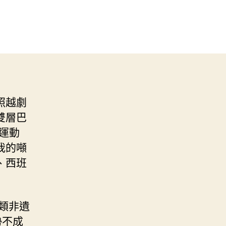
照越劇
雙層巴
列運動
我的噸
、西班
類非遺
勢不成