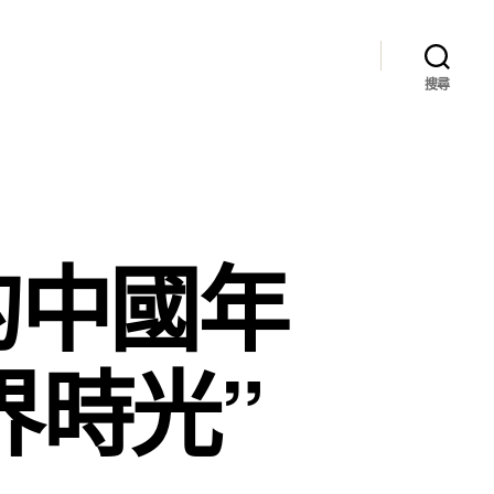
搜尋
的中國年
界時光”