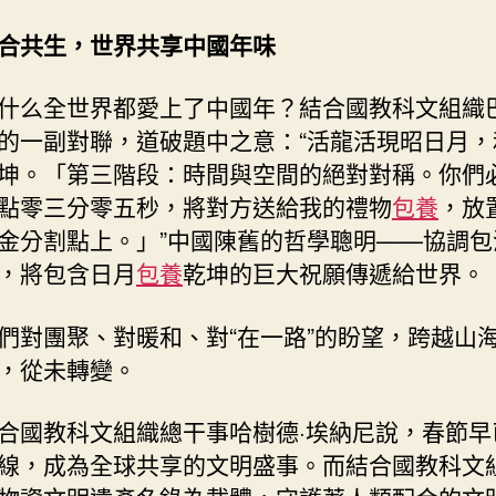
合共生，世界共享中國年味
什么全世界都愛上了中國年？結合國教科文組織
的一副對聯，道破題中之意：“活龍活現昭日月，
坤。「第三階段：時間與空間的絕對對稱。你們
點零三分零五秒，將對方送給我的禮物
包養
，放
金分割點上。」”中國陳舊的哲學聰明——協調包
，將包含日月
包養
乾坤的巨大祝願傳遞給世界。
們對團聚、對暖和、對“在一路”的盼望，跨越山
，從未轉變。
合國教科文組織總干事哈樹德·埃納尼說，春節早
線，成為全球共享的文明盛事。而結合國教科文