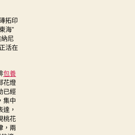
磚拓印
東海”
埃納尼
正活在
排
包養
鄰花燈
動已經
，集中
表達，
現桃花
律，兩