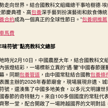
勢走向世界。結合國教科文組織總干事哈樹德·埃
啟
“世
從節慶典禮、高
包養
深手藝到扮演藝術和飲食傳統
界
養合約
成為一個真正的全球性節日。”
包養網推薦
時
光”〉
車馬費
中
年味符號”點亮教科文總部
地時光2月10日，中國農歷大年，結合國教科文
內張燈結彩，一場標新立異的“遇·鑒”中國春節運
幕。同期
包養管道
，由中國常駐結合國教
包養條
表團主辦的2026年春節廟會，現場展現非遺、城
符號，還湊集了中國多地美食，以多元文明讓世
國春節的奇特魅力。來自100多個國度的常駐代
齊聚一堂，配合開啟了一場跨越國界的文明對話