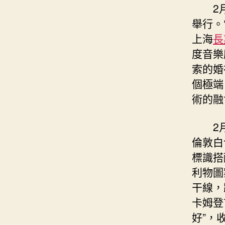
2
舉行。
上海
長
度音樂
索的婚
個極端
術的融
2
倫敦白
標識搭
利物圖
干線，
卡姆登
好”，