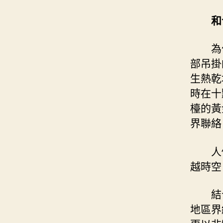
和
為
部吊掛
生熱乾
時在十
檯的黃
界聯絡
人
越時空
結
地區界