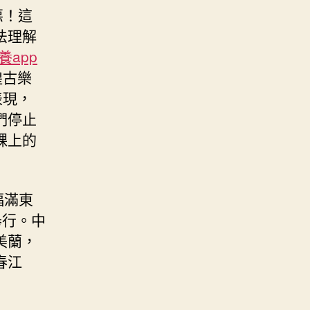
惡！這
法理解
養app
煌古樂
表現，
們停止
踝上的
福滿東
舉行。中
美蘭，
春江