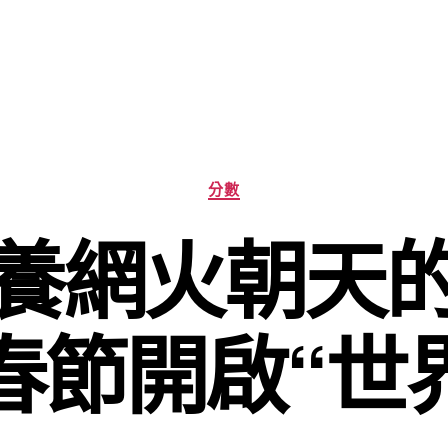
分
分數
類
養網火朝天
國春節開啟“世