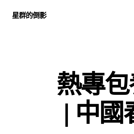
星群的倒影
熱專包
| 中