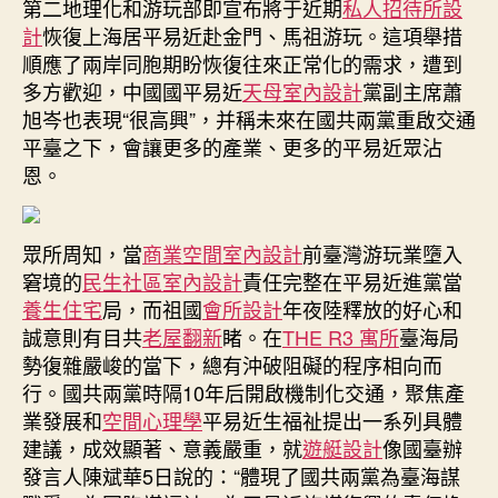
第二地理化和游玩部即宣布將于近期
私人招待所設
應
計
恢復上海居平易近赴金門、馬祖游玩。這項舉措
JIUYI
順應了兩岸同胞期盼恢復往來正常化的需求，遭到
俱
多方歡迎，中國國平易近
天母室內設計
黨副主席蕭
意
旭岑也表現“很高興”，并稱未來在國共兩黨重啟交通
診
平臺之下，會讓更多的產業、更多的平易近眾沾
所
設
恩。
計
兩
岸
眾所周知，當
商業空間室內設計
前臺灣游玩業墮入
同
窘境的
民生社區室內設計
責任完整在平易近進黨當
胞
養生住宅
局，而祖國
會所設計
年夜陸釋放的好心和
配
誠意則有目共
老屋翻新
睹。在
THE R3 寓所
臺海局
合
勢復雜嚴峻的當下，總有沖破阻礙的程序相向而
心
行。國共兩黨時隔10年后開啟機制化交通，聚焦產
聲〉
中
業發展和
空間心理學
平易近生福祉提出一系列具體
建議，成效顯著、意義嚴重，就
遊艇設計
像國臺辦
發言人陳斌華5日說的：“體現了國共兩黨為臺海謀