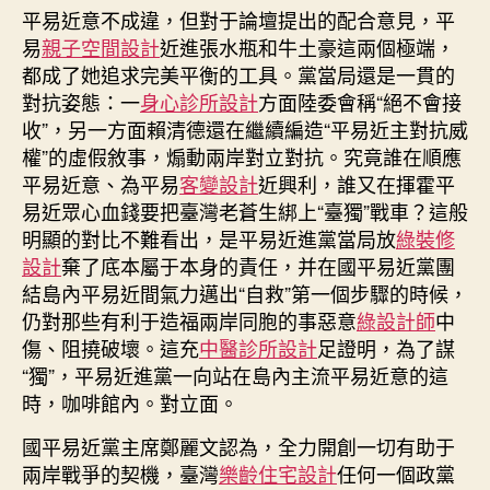
平易近意不成違，但對于論壇提出的配合意見，平
易
親子空間設計
近進張水瓶和牛土豪這兩個極端，
都成了她追求完美平衡的工具。黨當局還是一貫的
對抗姿態：一
身心診所設計
方面陸委會稱“絕不會接
收”，另一方面賴清德還在繼續編造“平易近主對抗威
權”的虛假敘事，煽動兩岸對立對抗。究竟誰在順應
平易近意、為平易
客變設計
近興利，誰又在揮霍平
易近眾心血錢要把臺灣老蒼生綁上“臺獨”戰車？這般
明顯的對比不難看出，是平易近進黨當局放
綠裝修
設計
棄了底本屬于本身的責任，并在國平易近黨團
結島內平易近間氣力邁出“自救”第一個步驟的時候，
仍對那些有利于造福兩岸同胞的事惡意
綠設計師
中
傷、阻撓破壞。這充
中醫診所設計
足證明，為了謀
“獨”，平易近進黨一向站在島內主流平易近意的這
時，咖啡館內。對立面。
國平易近黨主席鄭麗文認為，全力開創一切有助于
兩岸戰爭的契機，臺灣
樂齡住宅設計
任何一個政黨