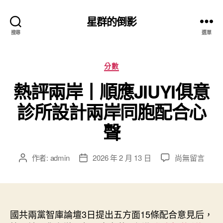
星群的倒影
搜尋
選單
分
分數
類
熱評兩岸丨順應JIUYI俱意
診所設計兩岸同胞配合心
聲
在
作者:
admin
2026 年 2 月 13 日
尚無留言
文
文
〈熱
章
章
評
作
發
兩
者
佈
岸
日
丨
國共兩黨智庫論壇3日提出五方面15條配合意見后，
期
順