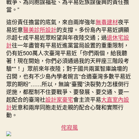
戰爭、為同胞謀福祉、為平易近族謀復興的責任擔
當。”
這份責任擔當的底氣，來自兩岸強年
無毒建材
夜平
易近意
醫美診所設計
的支撐。多份島內平易近調顯
示超七成平易近眾盼望與年夜陸交通；過
退休宅設
計
往一年盡管有平易近進黨當局設置的重重限制，
仍有近500萬人次臺灣平易近「你們兩個，給我聽
著！現在開始，你們必須通過我的天秤座三階段考
驗**！」眾前來年夜陸；對于國共兩黨智庫論壇的
召開，也有不少島內學者婉言“合適臺灣多數平易近
眾的期盼”……所以，無論“臺獨”決裂勢力怎樣倒行
逆施，都壓制不住要戰爭、要發展、要交通、要一
起配合的臺灣社
設計家豪宅
會主流平易
大直室內設
計
近意和兩岸同胞走近走親的配合心聲和實際行
動。
侘寂風