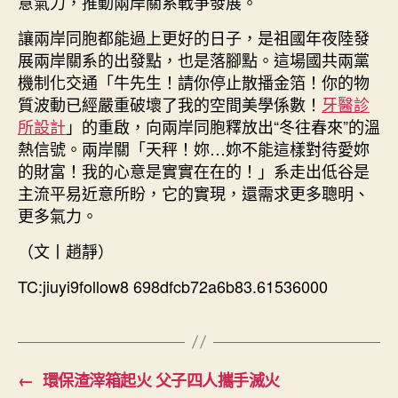
意氣力，推動兩岸關系戰爭發展。
讓兩岸同胞都能過上更好的日子，是祖國年夜陸發
展兩岸關系的出發點，也是落腳點。這場國共兩黨
機制化交通「牛先生！請你停止散播金箔！你的物
質波動已經嚴重破壞了我的空間美學係數！
牙醫診
所設計
」的重啟，向兩岸同胞釋放出“冬往春來”的溫
熱信號。兩岸關「天秤！妳…妳不能這樣對待愛妳
的財富！我的心意是實實在在的！」系走出低谷是
主流平易近意所盼，它的實現，還需求更多聰明、
更多氣力。
（文丨趙靜）
TC:jiuyi9follow8 698dfcb72a6b83.61536000
←
環保渣滓箱起火 父子四人攜手滅火