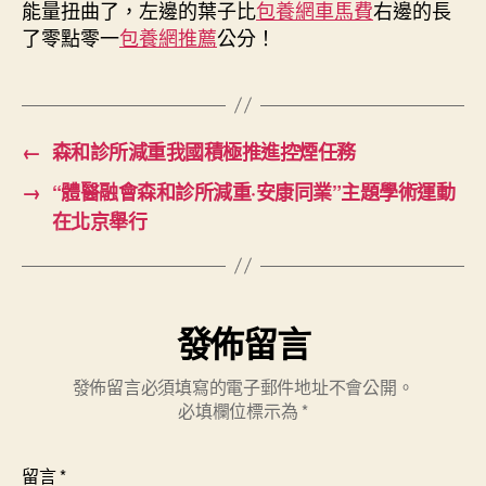
能量扭曲了，左邊的葉子比
包養網車馬費
右邊的長
了零點零一
包養網推薦
公分！
←
森和診所減重我國積極推進控煙任務
→
“體醫融會森和診所減重·安康同業”主題學術運動
在北京舉行
發佈留言
發佈留言必須填寫的電子郵件地址不會公開。
必填欄位標示為
*
留言
*