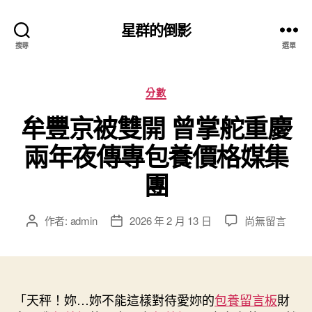
星群的倒影
搜尋
選單
分
分數
類
牟豐京被雙開 曾掌舵重慶
兩年夜傳專包養價格媒集
團
在
作者:
admin
2026 年 2 月 13 日
尚無留言
文
文
〈牟
章
章
豐
作
發
京
者
佈
被
日
雙
「天秤！妳…妳不能這樣對待愛妳的
期
包養留言板
財
開