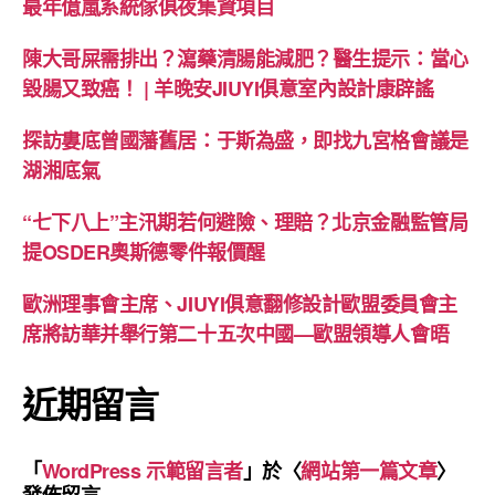
最年億嵐系統傢俱夜集資項目
陳大哥屎需排出？瀉藥清腸能減肥？醫生提示：當心
毀腸又致癌！ | 羊晚安JIUYI俱意室內設計康辟謠
探訪婁底曾國藩舊居：于斯為盛，即找九宮格會議是
湖湘底氣
“七下八上”主汛期若何避險、理賠？北京金融監管局
提OSDER奧斯德零件報價醒
歐洲理事會主席、JIUYI俱意翻修設計歐盟委員會主
席將訪華并舉行第二十五次中國—歐盟領導人會晤
近期留言
「
WordPress 示範留言者
」於〈
網站第一篇文章
〉
發佈留言