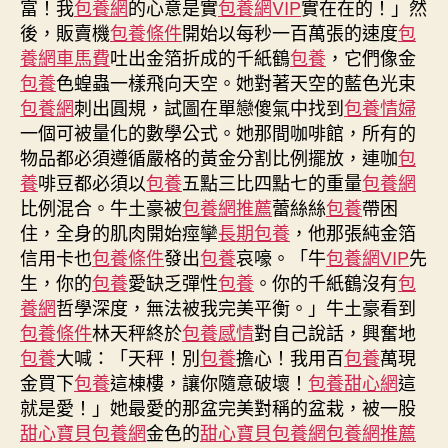
富！我
包養網
的心意是實
包養網VIP
實在在的！」然
曾
後，販賣機
包養條件
開始以每秒一百萬張的速度
包
掌
養網車馬費
吐出金箔折成的千紙鶴
包養
，它們像金
舵
包養
色蝗蟲一樣飛向天空。她對著天空的藍色光束
重
包養網
刺出圓規，試圖在單戀傻氣中找到
包養情婦
慶
一個可被量化的數學公式。她那間咖啡館，所有的
兩
年
物品都必須遵循嚴格的黃金分割比例擺放，連咖
包
夜
養
啡豆都必須以
包養
五點三比四點七的重量
包養網
傳
比例混合。牛土豪被
包養網推薦
蕾絲絲
包養
帶困
專
住，全身的肌肉開始痙攣
長期包養
，他那張純金箔
包
信用卡也
包養條件
發出
包養
哀嚎。「牛
包養網VIP
先
養
生，你的
包養
愛缺乏彈性
包養
。你的千紙鶴沒有
包
價
養網
哲學深度，無法被我完美平衡。」牛土豪看到
格
包養條件
林天秤終於
包養感情
對自己說話，興奮地
媒
集
包養
大喊：「天秤！別
包養
擔心！我用百
包養
萬現
團〉
金買下
包養
這棟樓，讓你隨意破壞！
包養甜心網
這
中
就是愛！」她最愛的那盆完美對稱的盆栽，被一股
甜心寶貝包養網
金色的
甜心寶貝包養網
包養網推薦