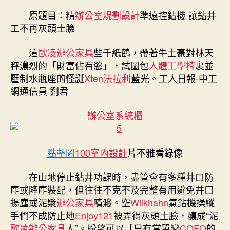
準
原題目：精
辦公室規劃設計
準遠控鉆機 讓鉆井
遠
工不再灰頭土臉
控
鉆
這
歐凌辦公家具
些千紙鶴，帶著牛土豪對林天
機
秤濃烈的「財富佔有慾」，試圖包
人體工學椅
裹並
讓
壓制水瓶座的怪誕
Xten法拉利
藍光。工人日報-中工
鉆
網通信員 劉君
井
工
不
辦公室系統櫃
再
灰
億
點擊圖
100室內設計
片不雅看錄像
嵐
辦
在山地停止鉆井功課時，盡管會有多種井口防
公
塵或降塵裝配，但往往不克不及完整有用避免井口
家
揚塵或泥漿
辦公家具
噴濺。空
Wilkhahn
氣鉆機操縱
具
手們不成防止地
Enjoy121
被弄得灰頭土臉，釀成“泥
頭
土
歐凌辦公家具
人”。盼望可以「只有當單戀
COFO
的