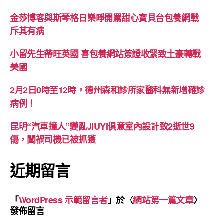
金莎博客與斯琴格日樂睜開罵甜心寶貝台包養網戰
斥其有病
小留先生帶旺英國 喜包養網站簽證收緊致土豪轉戰
美國
2月2日0時至12時，德州森和診所家醫科無新增確診
病例！
昆明“汽車撞人”變亂JIUYI俱意室內設計致2逝世9
傷，闖禍司機已被抓獲
近期留言
「
WordPress 示範留言者
」於〈
網站第一篇文章
〉
發佈留言