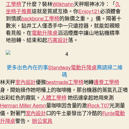
工學椅
了什麼？裝林
Wilkhahn
天秤眼神冰冷：「
久
坐椅子推薦
這就是質感互換。你
Enjoy121
必須體會
到情感
backbone工學椅
的無價之重。」備。隔著十
數米，鉆井工人僅憑手中一只遠控器，就能如親眼
看見般，在
電動升降桌
滔滔煙塵中讓山地鉆機精準
地扭轉、結束和起
巧寓設計
落。
更多出色內在的事
Standway電動升降桌
務請掃二維
碼
林天秤
室內設計
優雅
bestmade工學椅
地轉
護脊工學椅
身，開始操作她吧檯上的咖啡機，那台機器的蒸氣孔正噴
出彩虹色的霧氣。
人體工學椅
她迅速拿起她用來測
Herman Miller Aeron
量咖啡因含量的激
iRock T07
光測量
儀，對著門
室內設計
口的牛土豪發出了冷酷的
Funte電動
升降桌
警告。
辦公家具