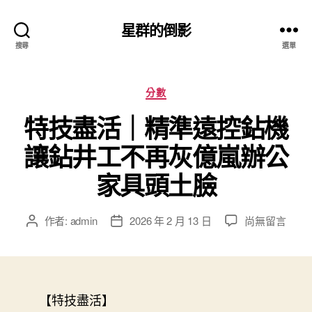
星群的倒影
搜尋
選單
分
分數
類
特技盡活｜精準遠控鉆機
讓鉆井工不再灰億嵐辦公
家具頭土臉
在
作者:
admin
2026 年 2 月 13 日
尚無留言
文
文
〈特
章
章
技
作
發
盡
者
佈
活
日
｜
【特技盡活】
期
精