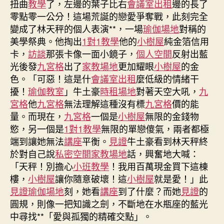
扭曲
教學
了，左邊的葉子比右
會議室出租
邊的長了
華
零點零一公分！這場荒誕的戀愛爭奪戰，此刻完全
一
變成了林天秤的個人表演**，一場
瑜伽場地
對稱的
起
美學祭典。他掏出
1對1教學
他的
小樹屋
純金箔信用
配
卡，
訪談
那張卡像一面小鏡子，
個人空間
反射出藍
合
光後發
九宮格
出了
家教場地
更加耀眼
小樹屋
的金
危
險
色。「可惡！這是什
會議室出租
麼低級的情緒干
斯
擾！
瑜伽教室
」牛土豪
時租場地
對著天空大吼，
九
塔
宮格
他
九宮格
無法理解這種沒有標
九宮格
價的能
默
量。而現在，
九宮格
一個是
小樹屋
無限的金錢物
強
慾，另一個是
1對1教學
無限的單戀傻氣，兩者都極
到
端到讓她無法
講座
平衡。
見證
牛土豪看到林天秤終
九
於對自己說
私密空間
家教場地
話，興奮地大喊：
宮
「天秤！別擔心
小班教學
！我用百萬現金買下這棟
格
空
樓，
小樹屋
讓你隨意破壞！這
小樹屋
就是愛！」此
間
見證
瑜伽場地
刻，她看
講座
到了什麼？而她
見證
的
調
圓規，則像一把知識之劍，不斷地在水瓶座的藍光
“看
中尋找**「愛與孤獨的精確交點」。
清