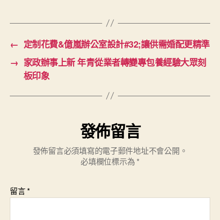
全
象”〉
中
←
定制花費&億嵐辦公室設計#32;讓供需婚配更精準
→
家政辦事上新 年青從業者轉變專包養經驗大眾刻
板印象
發佈留言
發佈留言必須填寫的電子郵件地址不會公開。
必填欄位標示為
*
留言
*