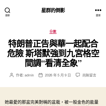
星群的倒影
搜尋
選單
分
分數
類
特朗普正告與華一起配合
危險 斯塔默強到九宮格空
間調“看清全象”
在
作者:
admin
2026 年 5 月 9 日
尚無留言
文
文
〈特
章
章
朗
作
發
普
者
佈
正
日
告
她最愛的那盆完美對稱的盆栽，被一股金色的能量
期
與