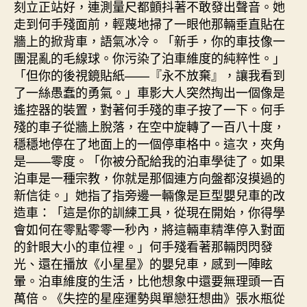
刻立正站好，連測量尺都顫抖著不敢發出聲音。她
走到何手殘面前，輕蔑地掃了一眼他那輛垂直貼在
牆上的掀背車，語氣冰冷。「新手，你的車技像一
團混亂的毛線球。你污染了泊車維度的純粹性。」
「但你的後視鏡貼紙——『永不放棄』，讓我看到
了一絲愚蠢的勇氣。」車影大人突然掏出一個像是
遙控器的裝置，對著何手殘的車子按了一下。何手
殘的車子從牆上脫落，在空中旋轉了一百八十度，
穩穩地停在了地面上的一個停車格中。這次，夾角
是——零度。「你被分配給我的泊車學徒了。如果
泊車是一種宗教，你就是那個連方向盤都沒摸過的
新信徒。」她指了指旁邊一輛像是巨型嬰兒車的改
造車：「這是你的訓練工具，從現在開始，你得學
會如何在零點零零一秒內，將這輛車精準停入對面
的針眼大小的車位裡。」何手殘看著那輛閃閃發
光、還在播放《小星星》的嬰兒車，感到一陣眩
暈。泊車維度的生活，比他想象中還要無理頭一百
萬倍。《失控的星座運勢與單戀狂想曲》張水瓶從