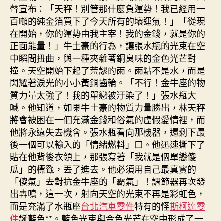
聲宣布：「天秤！別管那什麼負運勢！我已經用一
百噸的純金箔買下了今天所有的壞運氣！」「從現
在開始，你的運勢由我主宰！我的金錢，就是你的
正面能量！」牛土豪的行為，讓張水瓶的光束在空
中瞬間扭曲，與一種夾雜著銅臭味的金色光芒對
撞。天空開始下起了荒謬的雨。雨點不是水，而是
閃耀著淚光的小小黃銅齒輪。「不行！金牛座的物
質力量太強了！我的單戀被汙染了！」張水瓶大
喊。他知道，如果牛土豪的物質力量勝出，林天秤
將會被困在一個充滿金錢和俗氣的虛假愛情裡，而
他將永遠失去機會。張水瓶看向那機器，還剩下最
後一個可以輸入的「情緒燃料」口。他迅速撕下了
貼在他背後衣領上，那張寫著「我就是個單戀傻
瓜」的標籤，丟了進去。他必須用自己最真實的
「傻氣」去對抗金牛座的「霸氣」！調節器再次發
出轟鳴，這一次，射向天空的光束不再是彩虹色，
而是充滿了水瓶座
台北汽車零件
特有的怪
斯柯達零
件
誕藍色**。藍色光束與金色光芒在空中形成了一