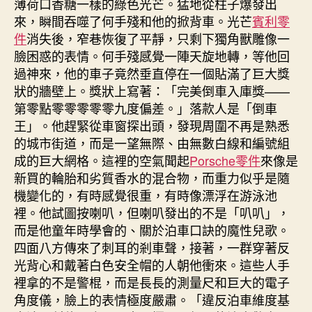
薄荷口香糖一樣的綠色光芒。猛地從柱子爆發出
來，瞬間吞噬了何手殘和他的掀背車。光芒
賓利零
件
消失後，窄巷恢復了平靜，只剩下獨角獸雕像一
臉困惑的表情。何手殘感覺一陣天旋地轉，等他回
過神來，他的車子竟然垂直停在一個貼滿了巨大獎
狀的牆壁上。獎狀上寫著：「完美倒車入庫獎——
第零點零零零零零九度偏差。」落款人是「倒車
王」。他趕緊從車窗探出頭，發現周圍不再是熟悉
的城市街道，而是一望無際、由無數白線和編號組
成的巨大網格。這裡的空氣聞起
Porsche零件
來像是
新買的輪胎和劣質香水的混合物，而重力似乎是隨
機變化的，有時感覺很重，有時像漂浮在游泳池
裡。他試圖按喇叭，但喇叭發出的不是「叭叭」，
而是他童年時學會的、關於泊車口訣的魔性兒歌。
四面八方傳來了刺耳的剎車聲，接著，一群穿著反
光背心和戴著白色安全帽的人朝他衝來。這些人手
裡拿的不是警棍，而是長長的測量尺和巨大的電子
角度儀，臉上的表情極度嚴肅。「違反泊車維度基