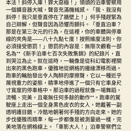
本法！斜停入庫！罪大惡極！」領頭的泊車警察用
一個擴音器大喊，聲音充滿機械感。「我、我沒有
斜停！我只是垂直停在了牆壁上！」何手殘趕緊為
自己辯解，但聲音因為恐懼而顫抖。「垂直泊車？
那是在第三次元的行為，在這裡，你的車體與停車
線的夾角是——八十九點七度！按照維度法則，你
必須接受懲罰！」懲罰的內容是：無限次觀看一部
名為**《新手泊車七百次失敗集錦》的紀錄片，直
到哭泣為止。就在這時，一輛像是從科幻電影裡開
出來的黑色跑車，優雅地從網格的邊緣漂移而過。
跑車的輪胎發出令人陶醉的摩擦聲，它以一種近乎
蔑視重力的姿態，精準地停進了一個只有它車身尺
寸寬度的停車格中。那泊車的過程就像一場舞蹈，
流暢、完美，且毫無任何多餘的動作**。跑車的駕
駛座上走出一個全身黑色皮衣的女人，她戴著一副
透明護目鏡，冷酷地朝著何手殘的方向走來。她的
步伐優雅而精準，每一步都像是被測量過一樣，完
美地落在網格線上。「車影大人！」泊車警察們立