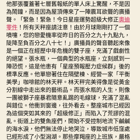
他那張覆蓋著七層舊報紙的單人床上驚醒，不是因
為鬧鐘，而是因為屋頂傳來了一陣震耳欲聾的廣播
聲。「緊急！緊急！今日星座運勢超級大修正
奧迪
零件
！所有天秤座請注意！由於月球剛剛打了一個
噴嚏，您的戀愛機率從昨日的百分之九十九點九，
陡降至負百分之八十七！」廣播員的聲音聽起來像
是一個正在經歷中年危機的雙子座，充滿了戲劇性
的絕望。張水瓶，一個典型的水瓶座，立刻感到一
陣恐慌，這是他患有「星座預報壓力症候群」後的
標準反應。他單戀著住在隔壁棟、經營一家「平衡
美學」咖啡館的林天秤。林天秤完美得像是從黃金
分割線中走出來的藝術品。而張水瓶的人生，則像
一團被獅子座暴君隨意亂踢的毛線球，充滿了混亂
與錯位。他衝到窗邊，往外看去。整座城市已經因
為這個突如其來的「超級修正」而陷入了荒謬的混
亂。街道上的雙魚座們，開始不受控制地流下鹹鹹
的海水淚，他們無法停止地哭泣，導致城市低窪處
已經形成了小型潟湖。那些摩羯座的上班族，嚴格