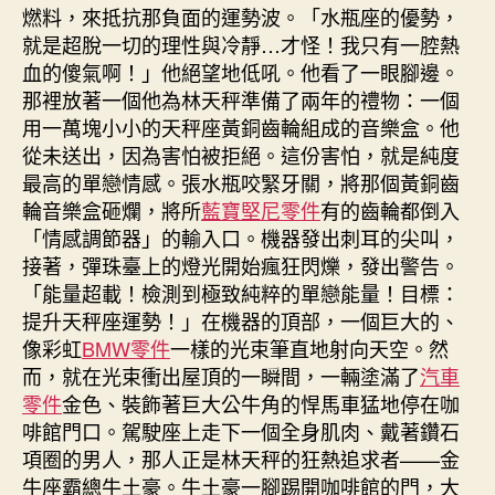
燃料，來抵抗那負面的運勢波。「水瓶座的優勢，
就是超脫一切的理性與冷靜…才怪！我只有一腔熱
血的傻氣啊！」他絕望地低吼。他看了一眼腳邊。
那裡放著一個他為林天秤準備了兩年的禮物：一個
用一萬塊小小的天秤座黃銅齒輪組成的音樂盒。他
從未送出，因為害怕被拒絕。這份害怕，就是純度
最高的單戀情感。張水瓶咬緊牙關，將那個黃銅齒
輪音樂盒砸爛，將所
藍寶堅尼零件
有的齒輪都倒入
「情感調節器」的輸入口。機器發出刺耳的尖叫，
接著，彈珠臺上的燈光開始瘋狂閃爍，發出警告。
「能量超載！檢測到極致純粹的單戀能量！目標：
提升天秤座運勢！」在機器的頂部，一個巨大的、
像彩虹
BMW零件
一樣的光束筆直地射向天空。然
而，就在光束衝出屋頂的一瞬間，一輛塗滿了
汽車
零件
金色、裝飾著巨大公牛角的悍馬車猛地停在咖
啡館門口。駕駛座上走下一個全身肌肉、戴著鑽石
項圈的男人，那人正是林天秤的狂熱追求者——金
牛座霸總牛土豪。牛土豪一腳踢開咖啡館的門，大