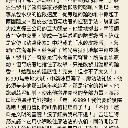
沾沾發出了醬料學家對待信仰般的怒吼。他以一種
專業包水餃的極限速度，從旁邊的麵粉堆中抓起了
兩團麵皮。麵皮被他用氣功般的捏製手法，瞬間擴
大成直徑三公尺的巨大麵皮。他猛地擲出，兩張麵
皮在空中交疊，變成一個半透明的防禦護盾。這就
是家傳《沾醬秘笈》中記載的「水餃皮護盾」，薄
韌而充滿彈性。藍色離子炮光束猛烈地擊中麵皮護
盾，發出了一聲像是汽水開蓋的聲音。護盾劇烈震
動，但奇蹟般地擋住了攻擊，只是散發出濃郁的麵
香。「這麵皮的延展性！完美！但撐不了太久！」
K-999焦急地大喊，中藥味更濃了。廖沾沾知道，他
必須帶走他那缸陳年老蒜泥，那是宇宙的希望。他
跑到蒜泥缸前，使出他搬運食材的全部力量，將那
口比他還胖的缸抱起。「走！K-999！我們要從後院
逃跑！別再管你的紅棗枸杞燃料了！」「不行！燃
料是文明的基礎！沒了紅棗我飛不遠！」吉娃娃特
務抗議。它用小嘴咬住廖沾沾的衣領，同時開啟了