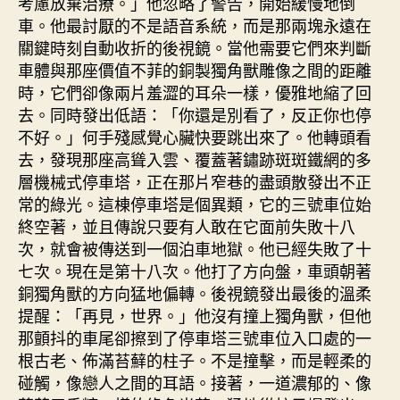
考慮放棄治療。」他忽略了警告，開始緩慢地倒
車。他最討厭的不是語音系統，而是那兩塊永遠在
關鍵時刻自動收折的後視鏡。當他需要它們來判斷
車體與那座價值不菲的銅製獨角獸雕像之間的距離
時，它們卻像兩片羞澀的耳朵一樣，優雅地縮了回
去。同時發出低語：「你還是別看了，反正你也停
不好。」何手殘感覺心臟快要跳出來了。他轉頭看
去，發現那座高聳入雲、覆蓋著鏽跡斑斑鐵網的多
層機械式停車塔，正在那片窄巷的盡頭散發出不正
常的綠光。這棟停車塔是個異類，它的三號車位始
終空著，並且傳說只要有人敢在它面前失敗十八
次，就會被傳送到一個泊車地獄。他已經失敗了十
七次。現在是第十八次。他打了方向盤，車頭朝著
銅獨角獸的方向猛地偏轉。後視鏡發出最後的溫柔
提醒：「再見，世界。」他沒有撞上獨角獸，但他
那顫抖的車尾卻擦到了停車塔三號車位入口處的一
根古老、佈滿苔蘚的柱子。不是撞擊，而是輕柔的
碰觸，像戀人之間的耳語。接著，一道濃郁的、像