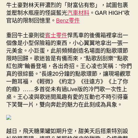
歌
牛土豪對林天秤濃烈的「財富佔有慾」，試圖包裹
迷：
並壓制水瓶座的怪誕藍光
汽車材料
。GAR HIGH”收
把
官站的限制回憶里。
Benz零件
你
們
重回牛土豪則從
賓士零件
悍馬車的後備箱裡拿出一
的
個像是小型保險箱的東西，小心翼翼地拿出一張一
愛
元美金。小巨蛋，此前頻頻創造名場面的點歌環節
都
裝
限時回歸。歌迷皆是有備而來，“點歌刮刮樂”“點歌
進
紅包牌”輪番登場，各出奇招。王心凌也笑稱：“你們
心
真的很綜藝。”長達20分鐘的點歌環節，讓現場觀眾
里〉
一飽耳福，《輕微》《約定》《往遠方》《上了你
中
的癮》……多首從未有過Live版的冷門歌一次性上
桌。王心凌與歌迷間風趣有愛的互動也不時引得臺
下笑聲一片，雙向奔赴的魅力在此刻成為具象。
越日，飛天糖果罐如期升空，甜美天后搭乘特別設