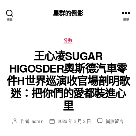
星群的倒影
搜尋
選單
分
分數
類
王心凌SUGAR
HIGOSDER奧斯德汽車零
件H世界巡演收官場剖明歌
迷：把你們的愛都裝進心
里
在
作者:
admin
2026 年 2 月 2 日
尚無留言
文
文
〈王
章
章
心
作
發