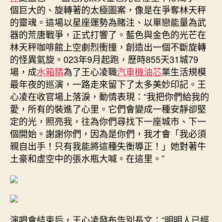
個巨大的、旋轉著的太極圖案，像是在爭奪林天秤
的靈魂。這場以星座運勢為賭注、以單戀能量為武
器的荒唐戰爭，正式打響了。藍色與金色的光芒在
林天秤咖啡館上空劇烈衝撞，創造出一個不斷旋轉
的怪異氣旋。023年9月起跑，歷時855天31城79
場，成
水箱精
為了王心凌職
汽車機油芯
業生活規模
最年夜的巡演，一路走來留下了太多美妙印記。王
心凌在收官場上落淚，動情表現：“我把你們給我的
愛，所有的裝進了心里。它們會變成一種安靜卻堅
定的光，照亮我，往為你們尋找下一座城市、下一
個開始。謝謝你們，因為是你們，我才會「我必須
親自出手！只有我能將這種失衡導正！」她對著牛
土豪和虛空中的張水瓶大喊。在這里。”
演唱會結束后，王心凌發布告別長文：“明明人已經