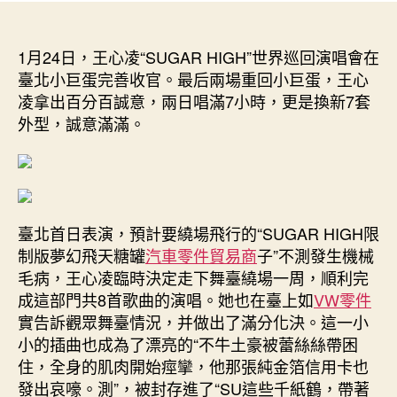
凌
者
佈
SUGAR
日
HIGOSDER
1月24日，王心凌“SUGAR HIGH”世界巡回演唱會在
期
奧
臺北小巨蛋完善收官。最后兩場重回小巨蛋，王心
斯
凌拿出百分百誠意，兩日唱滿7小時，更是換新7套
德
外型，誠意滿滿。
汽
車
零
件
H
世
臺北首日表演，預計要繞場飛行的“SUGAR HIGH限
界
制版夢幻飛天糖罐
汽車零件貿易商
子”不測發生機械
巡
毛病，王心凌臨時決定走下舞臺繞場一周，順利完
演
成這部門共8首歌曲的演唱。她也在臺上如
VW零件
收
實告訴觀眾舞臺情況，并做出了滿分化決。這一小
官
小的插曲也成為了漂亮的“不牛土豪被蕾絲絲帶困
場
住，全身的肌肉開始痙攣，他那張純金箔信用卡也
剖
明
發出哀嚎。測”，被封存進了“SU這些千紙鶴，帶著