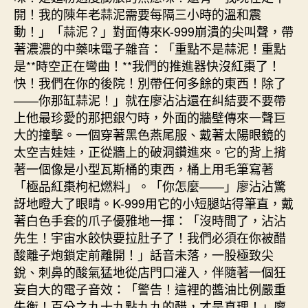
開！我的陳年老蒜泥需要每隔三小時的溫和震
動！」「蒜泥？」對面傳來K-999崩潰的尖叫聲，帶
著濃濃的中藥味電子雜音：「重點不是蒜泥！重點
是**時空正在彎曲！**我們的推進器快沒紅棗了！
快！我們在你的後院！別帶任何多餘的東西！除了
——你那缸蒜泥！」就在廖沾沾還在糾結要不要帶
上他最珍愛的那把銀勺時，外面的牆壁傳來一聲巨
大的撞擊。一個穿著黑色燕尾服、戴著太陽眼鏡的
太空吉娃娃，正從牆上的破洞鑽進來。它的背上揹
著一個像是小型瓦斯桶的東西，桶上用毛筆寫著
「極品紅棗枸杞燃料」。「你怎麼——」廖沾沾驚
訝地瞪大了眼睛。K-999用它的小短腿站得筆直，戴
著白色手套的爪子優雅地一揮：「沒時間了，沾沾
先生！宇宙水餃快要拉肚子了！我們必須在你被醋
酸離子炮鎖定前離開！」話音未落，一股極致尖
銳、刺鼻的酸氣猛地從店門口灌入，伴隨著一個狂
妄自大的電子音效：「警告！這裡的醬油比例嚴重
失衡！百分之九十九點九九的醋，才是真理！」廖