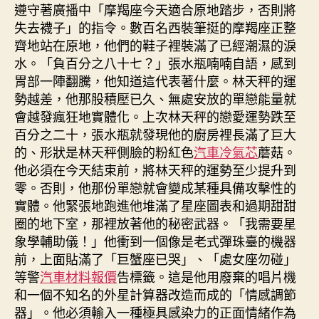
遵守著廣播中「摩羯座今天適合原地踏步，否則將
失去襪子」的指令。數百名西裝筆挺的摩羯座正整
齊地站在原地，他們的鞋子裡裝滿了已經潮濕的淚
水。「負百分之八十七？」張水瓶喃喃自語，感到
胃部一陣翻騰，他知道這代表著什麼。林天秤的運
勢越差，他那股積壓已久、無處安放的單戀能量就
會越發瘋狂地實體化。上次林天秤的戀愛運勢跌至
百分之二十，張水瓶就發現他的廚房裡長滿了巨大
的、形狀是林天秤側臉的粉紅色
汽車冷氣芯
蘑菇。
他必須在今天結束前，將林天秤的運勢至少提升到
零。否則，他那份單戀就會變成某種具備攻擊性的
實體。他緊張地跑進他堆滿了星座圖表和過期甜甜
圈的地下室，那裡放著他的秘密武器。「我需要星
象學輔助儀！」他衝到一個像是老式彈珠臺的機器
前，上面貼滿了「巨蟹座已哭」、「處女座勿碰」
等警
汽車材料報價
告標籤。這是他用廢棄的唱片機
和一個不知名的外星計算器改造而成的「情感調節
器」。他必須輸入一種極具感染力的正面情緒作為