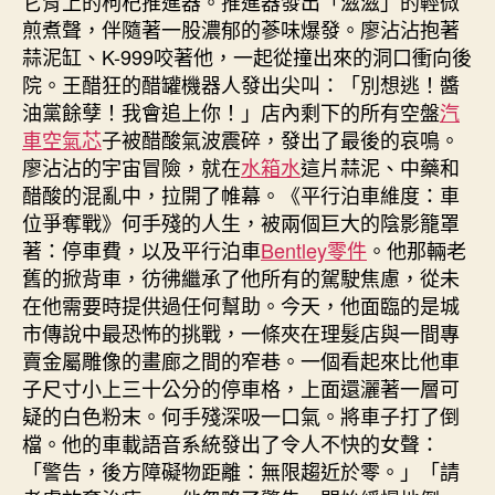
它背上的枸杞推進器。推進器發出「滋滋」的輕微
煎煮聲，伴隨著一股濃郁的蔘味爆發。廖沾沾抱著
蒜泥缸、K-999咬著他，一起從撞出來的洞口衝向後
院。王醋狂的醋罐機器人發出尖叫：「別想逃！醬
油黨餘孽！我會追上你！」店內剩下的所有空盤
汽
車空氣芯
子被醋酸氣波震碎，發出了最後的哀鳴。
廖沾沾的宇宙冒險，就在
水箱水
這片蒜泥、中藥和
醋酸的混亂中，拉開了帷幕。《平行泊車維度：車
位爭奪戰》何手殘的人生，被兩個巨大的陰影籠罩
著：停車費，以及平行泊車
Bentley零件
。他那輛老
舊的掀背車，彷彿繼承了他所有的駕駛焦慮，從未
在他需要時提供過任何幫助。今天，他面臨的是城
市傳說中最恐怖的挑戰，一條夾在理髮店與一間專
賣金屬雕像的畫廊之間的窄巷。一個看起來比他車
子尺寸小上三十公分的停車格，上面還灑著一層可
疑的白色粉末。何手殘深吸一口氣。將車子打了倒
檔。他的車載語音系統發出了令人不快的女聲：
「警告，後方障礙物距離：無限趨近於零。」「請