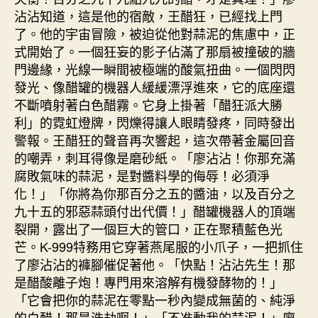
沾沾知道，這是他的宿敵，王醋狂，已經找上門
了。他的宇宙冒險，被迫從他對蒜泥的焦慮中，正
式開始了。一個狂妄的影子佔滿了那扇被撞破的牆
門邊緣，光線一瞬間被極端的酸氣扭曲。一個閃閃
發光、像醋罐的機器人緩緩漂浮進來，它的底座還
不斷噴射著白色醋霧。它身上掛著「醋狂派大勝
利」的霓虹燈牌，閃爍得讓人眼睛發疼，同時發出
警報。王醋狂的聲音再次響起，這次帶著金屬回音
的嘲弄，刺耳得像是磨砂紙。「廖沾沾！你那充滿
腐敗氣味的蒜泥，是對醬料學的侮辱！必須淨
化！」「你將為你那百分之五的醬油，以及百分之
九十五的邪惡蒜頭付出代價！」醋罐機器人的頂端
裂開，露出了一個巨大的管口，正在聚積藍色光
芒。K-999特務用它穿著燕尾服的小爪子，一把抓住
了廖沾沾的褲腳催促著他。「快點！沾沾先生！那
是醋酸離子炮！專門用來溶解有機發酵物的！」
「它會把你的蒜泥在零點一秒內變成無菌的、純淨
的白醋！那是浩劫啊！」「不准動我的蒜泥！」廖