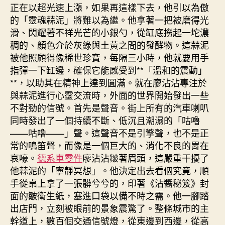
正在以超光速上漲，如果再這樣下去，他引以為傲
的「靈魂蒜泥」將難以為繼。他拿著一把被磨得光
滑、閃耀著不祥光芒的小銀勺，從缸底撈起一坨濃
稠的、顏色介於灰綠與土黃之間的發酵物。這蒜泥
被他照顧得像稀世珍寶，每隔三小時，他就要用手
指彈一下缸邊，確保它能感受到**「溫和的震動」
**，以助其在精神上達到圓滿。就在廖沾沾專注於
與蒜泥進行心靈交流時，外面的世界開始發出一些
不對勁的信號。首先是聲音。街上所有的汽車喇叭
同時發出了一個持續不斷、低沉且潮濕的「咕嚕
——咕嚕——」聲。這聲音不是引擎聲，也不是正
常的鳴笛聲，而像是一個巨大的、消化不良的胃在
哀嚎。
德系車零件
廖沾沾皺著眉頭，這嚴重干擾了
他蒜泥的「寧靜冥想」。他決定出去看個究竟，順
手從桌上拿了一張髒兮兮的，印著《沾醬秘笈》封
面的皺衛生紙，塞進口袋以備不時之需。他一腳踏
出店門，立刻被眼前的景象震驚了。整條城市的主
幹道上，數百個交通信號燈，從東邊到西邊，從高