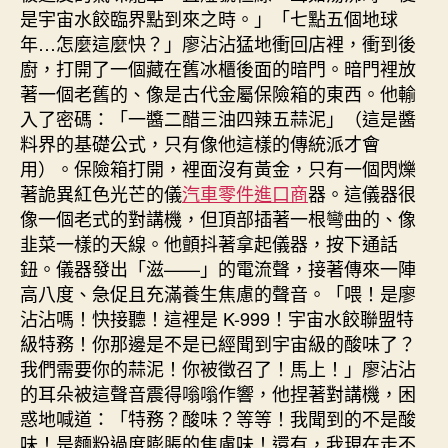
是宇宙水餃臨界點到來之時。」「七點五個地球
年…怎麼這麼快？」廖沾沾猛地衝回店裡，衝到後
廚，打開了一個藏在舊冰櫃後面的暗門。暗門裡放
著一個老舊的、像是古代金屬保險箱的東西。他輸
入了密碼：「一醬二醋三油四辣五蒜泥」（這是醬
料界的基礎公式，只有像他這樣的傳統派才會
用）。保險箱打開，裡面沒有黃金，只有一個閃爍
著詭異紅色光芒的儀
汽車零件進口商
器。這儀器很
像一個老式的對講機，但頂部插著一根彎曲的、像
韭菜一樣的天線。他顫抖著拿起儀器，按下通話
鈕。儀器發出「滋——」的電流聲，接著傳來一陣
高八度、急促且充滿養生焦慮的聲音。「喂！是廖
沾沾嗎！快接聽！這裡是 K-999！宇宙水餃聯盟特
級特務！你那邊是不是已經聞到宇宙級的酸味了？
我們需要你的蒜泥！你被徵召了！馬上！」廖沾沾
的耳朵被這聲音震得嗡嗡作響，他捏著對講機，困
惑地喊道：「特務？酸味？等等！我聞到的不是酸
味！是麵粉過度膨脹的焦慮味！還有，我現在走不