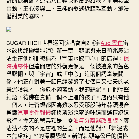
計的糖果罐，連唱八首輕快俏皮的甜歌，全場歡聲
雷動，王心凌與二、三樓的歌迷近距離互動，瀰漫
著甜美的滋味。
SUGAR HIGH世界巡回演唱會自2《宇
Audi零件
宙
水餃與終極醬料師》第一章：蒜泥與末日預兆廖沾
沾坐在他那間被稱為「宇宙水餃中心」的店裡，
保
時捷零件
但這間店的外觀更像是一個被遺棄的藍色
塑膠棚，與「宇宙」或「中心」這兩個詞毫無關
係。他正在對著一缸已經發酵了七個月又七天的老
蒜泥嘆氣。「你還不夠靈動，我的蒜泥。」他輕聲
細語，彷彿在責備一個不上進的孩子。店內只有他
一個人，連蒼蠅都因為難以忍受那股陳年蒜頭混合
著鐵
汽車零件報價
鏽與淡淡絕望的味道而選擇繞道
飛行。今天的營業額是：零
油氣分離器改良版
。廖
沾沾不安的不是店裡的生意，而是他對**「蒜泥成
本焦慮症」**的深層恐懼。新鮮蒜頭每公斤的價格