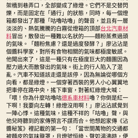
架橋到巷弄口，全部變成了綠燈。它們不是交替閃
爍，而是固定在「通行」的狀態，同時，每一個燈
箱都發出了那種「咕嚕咕嚕」的聲音，並且有一層
淡淡的、熱氣騰騰的白霧從燈箱的頂部
台北汽車材
料
冒出，散發出一種難以名狀的——麵粉蒸煮過頭
的氣味。「麵粉焦慮？還是過度發酵？」廖沾沾是
個醬料學家，對所有食物相關的氣味都極度敏感。
他聞出來了，這是一種只有在極度巨大的麵團因為
壓力過大而散發出的氣味。街上的行人陷入了混
亂。汽車不知道該走還是該停，因為無論從哪個方
向看，都是綠燈。一個穿著西裝的男人小心翼翼地
把車停在路中央，搖下車窗，對著紅綠燈大喊：
「喂！你為什麼咕嚕咕
德系車材料
嚕？你倒是紅一
下啊！我要向左轉！綠燈沒用啊！」廖沾沾感覺到
一陣心悸。這種氣味，這種不祥的「咕嚕」聲，與
他兒時聽到的家傳預言不謀而合。他想起家傳《沾
醬秘笈》裡記載的第一句：「當世間萬物的交通都
被麵皮的氣味籠罩，且燈號恒綠、聲如湯沸時，便