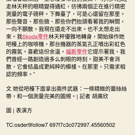
走林天秤的眼睛變得通紅，彷彿兩個正在進行精密
測量的電子磅秤。下舞臺了，可是心還留在那里。
那些聲音、那些臉、那些你們抬頭看著我的瞬間，
一向不願散。我現在還走不出來。也不太想走出
來。我
Skoda零件
林天秤優雅地轉身，開始操作她
吧檯上的咖啡機，那台機器的蒸氣孔正噴出彩虹色
的霧氣。喜歡這份余溫，
福斯零件
它提示著我，我
們曾經一路創造過多么刺眼的時刻。甜美不會消
散，它會結晶成更純粹的模樣。在那里，只需求相
認的頻率。”
文 她從吧檯下面拿出兩件武器：一條精緻的蕾絲絲
帶，和一個測量完美的圓規。| 記者 胡廣欣
圖 | 表演方
TC:osder9follow7 697f7c3c072997.45560502