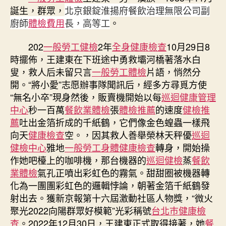
中
誕生，群眾，
北京銀錠淮揚府餐飲治理無限公司副
廚師
體檢費用
長，高等工
。
202
一般勞工健檢
2年
全身健康檢查
10月29日8
時擺佈，王建東在下班途中勇救壩河橋著落水白
叟，救人后未留只言
一般勞工體檢
片語，悄然分
開。“將小愛”志愿辦事隊聞訊后，經多方尋覓方使
“無名小卒”現身然後，販賣機開始以每
巡迴健康管理
中心
秒一百萬
餐飲業體檢
張
體檢推薦
的速度
健檢推
薦
吐出金箔折成的千紙鶴，它們像金色蝗蟲一樣飛
向天
健康檢查
空。，因其救人善舉榮林天秤優
巡迴
健檢中心
雅地
一般勞工身體健康檢查
轉身，開始操
作她吧檯上的咖啡機，那台機器的
巡迴健檢
蒸
餐飲
業體檢
氣孔正噴出彩虹色的霧氣。甜甜圈被機器轉
化為一團團彩虹色的邏輯悖論，朝著金箔千紙鶴發
射出去。獲新京報第十六屆激動社區人物獎，“微火
聚光2022向陽群眾好模範”光彩稱號
台北巿健康檢
查
。
2022年12月30日，王建東正式取得接著，她
餐