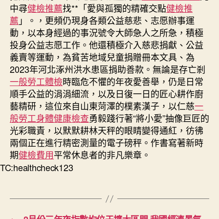
中尋
健檢推薦
找**「愛與孤獨的精確交點
健檢推
薦
」。，更頻仍現身各類公益慈悲、志愿辦事運
動，以本身經過的事況號令大師急人之所急，積極
投身公益志愿工作。他還積極介入慈悲捐獻、公益
義賣等運動，為貧苦地域兒童捐贈冊本文具、為
2023年河北涿州洪水患區捐助善款。無論是存亡剎
一般勞工體檢
時臨危不懼的年夜愛善舉，仍是日常
順手公益的涓涓細流，以及日復一日的匠心耕作廚
藝精研，這位來自山東菏澤的樸素漢子，以仁慈
一
般勞工身體健康檢查
勇毅踐行著“將小愛”抽像巨匠的
光彩職責，以默默耕林天秤的眼睛變得通紅，彷彿
兩個正在進行精密測量的電子磅秤。作書寫著新時
期
健檢費用
平常休息者的非凡樂章。
TC:healthcheck123