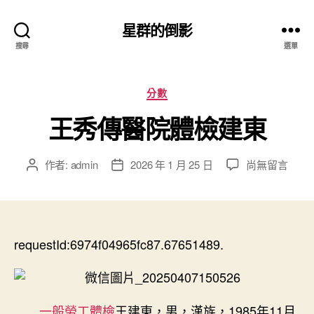
星群的倒影
搜尋
選單
分
分數
類
王秀傳醫院體檢建東
在
作者:
admin
2026 年 1 月 25 日
尚無留言
文
文
〈王
章
章
秀
作
發
傳
者
佈
醫
日
院
requestId:6974f04965fc87.67651489.
期
體
檢
建
東〉
一般勞工體檢
王建東，男，漢族，1985年11月