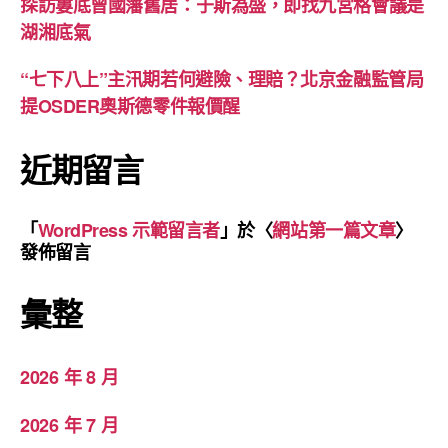
探訪婁底曾國藩舊居：于斯為盛，即找九宮格會議是
湖湘底氣
“七下八上”主汛期若何避險、理賠？北京金融監管局
提OSDER奧斯德零件報價醒
近期留言
「
WordPress 示範留言者
」於〈
網站第一篇文章
〉
發佈留言
彙整
2026 年 8 月
2026 年 7 月