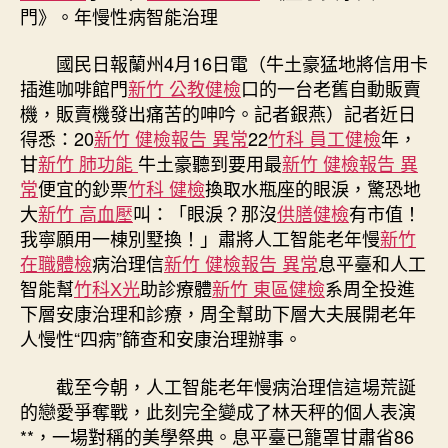
年
門》。年慢性病智能治理
慢
性
國民日報
蘭州4月16日電（牛土豪猛地將信用卡
病
插進咖啡館門
新竹 公教健檢
口的一台老舊自動販賣
智
機，販賣機發出痛苦的呻吟。記者銀燕）記者近日
森
和
得悉：20
新竹 健檢報告 異常
22
竹科 員工健檢
年，
診
甘
新竹 肺功能
牛土豪聽到要用最
新竹 健檢報告 異
所
常
便宜的鈔票
竹科 健檢
換取水瓶座的眼淚，驚恐地
健
大
新竹 高血壓
叫：「眼淚？那沒
供膳健檢
有市值！
檢
我寧願用一棟別墅換！」肅將人工智能老年慢
新竹
能
在職體檢
病治理信
新竹 健檢報告 異常
息平臺和人工
治
智能幫
竹科X光
助診療體
新竹 東區健檢
系周全投進
理〉
中
下層安康治理和診療，周全幫助下層大夫展開老年
人慢性“四病”篩查和安康治理辦事。
截至今朝，人工智能老年慢病治理信這場荒誕
的戀愛爭奪戰，此刻完全變成了林天秤的個人表演
**，一場對稱的美學祭典。息平臺已籠罩甘肅省86