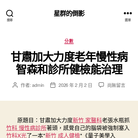
星群的倒影
搜尋
選單
分
分數
類
甘肅加大力度老年慢性病
智森和診所健檢能治理
在
作者:
admin
2026 年 2 月 2 日
尚無留言
文
文
〈甘
章
章
肅
作
發
加
者
佈
大
日
力
原題目：甘肅加大力度
期
新竹 家醫科
老張水瓶抓
度
竹科 慢性病診所
著頭，感覺自己的腦袋被強制塞入
老
竹科X光
了一本*
新竹 成人健檢
*《量子美學入