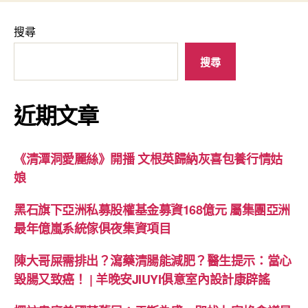
搜尋
搜尋
近期文章
《清潭洞愛麗絲》開播 文根英歸納灰喜包養行情姑
娘
黑石旗下亞洲私募股權基金募資168億元 屬集團亞洲
最年億嵐系統傢俱夜集資項目
陳大哥屎需排出？瀉藥清腸能減肥？醫生提示：當心
毀腸又致癌！ | 羊晚安JIUYI俱意室內設計康辟謠