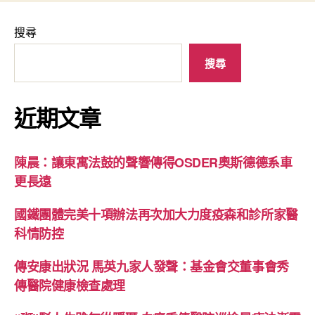
搜尋
搜尋
近期文章
陳晨：讓東寓法鼓的聲響傳得OSDER奧斯德德系車
更長遠
國鐵團體完美十項辦法再次加大力度疫森和診所家醫
科情防控
傳安康出狀況 馬英九家人發聲：基金會交董事會秀
傳醫院健康檢查處理