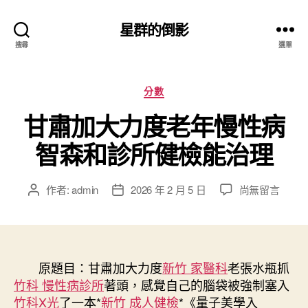
星群的倒影
搜尋
選單
分
分數
類
甘肅加大力度老年慢性病
智森和診所健檢能治理
在
作者:
admin
2026 年 2 月 5 日
尚無留言
文
文
〈甘
章
章
肅
作
發
加
者
佈
大
日
力
原題目：甘肅加大力度
期
新竹 家醫科
老張水瓶抓
度
竹科 慢性病診所
著頭，感覺自己的腦袋被強制塞入
老
竹科X光
了一本*
新竹 成人健檢
*《量子美學入