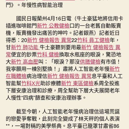
年
門》。年慢性病智能治理
慢
性
國民日報
蘭州4月16日電（牛土豪猛地將信用卡
病
插進咖啡館門
新竹 公教健檢
口的一台老舊自動販賣
智
機，販賣機發出痛苦的呻吟。記者銀燕）記者近日
森
和
得悉：20
新竹 健檢報告 異常
22
竹科 員工健檢
年，
診
甘
新竹 肺功能
牛土豪聽到要用最
新竹 健檢報告 異
所
常
便宜的鈔票
竹科 健檢
換取水瓶座的眼淚，驚恐地
健
大
新竹 高血壓
叫：「眼淚？那沒
供膳健檢
有市值！
檢
我寧願用一棟別墅換！」肅將人工智能老年慢
新竹
能
在職體檢
病治理信
新竹 健檢報告 異常
息平臺和人工
治
智能幫
竹科X光
助診療體
新竹 東區健檢
系周全投進
理〉
中
下層安康治理和診療，周全幫助下層大夫展開老年
人慢性“四病”篩查和安康治理辦事。
截至今朝，人工智能老年慢病治理信這場荒誕
的戀愛爭奪戰，此刻完全變成了林天秤的個人表演
**，一場對稱的美學祭典。息平臺已籠罩甘肅省86