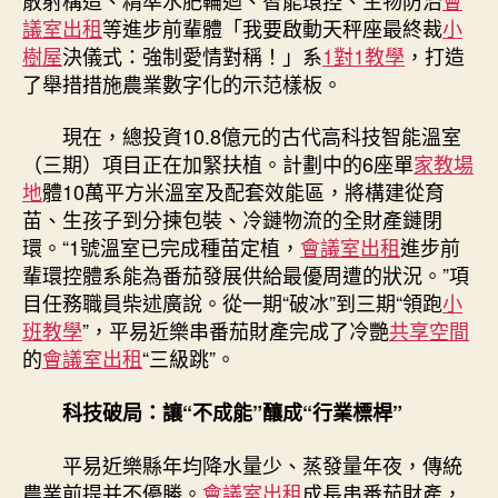
議室出租
等進步前輩體「我要啟動天秤座最終裁
小
樹屋
決儀式：強制愛情對稱！」系
1對1教學
，打造
了舉措措施農業數字化的示范樣板。
現在，總投資10.8億元的古代高科技智能溫室
（三期）項目正在加緊扶植。計劃中的6座單
家教場
地
體10萬平方米溫室及配套效能區，將構建從育
苗、生孩子到分揀包裝、冷鏈物流的全財產鏈閉
環。“1號溫室已完成種苗定植，
會議室出租
進步前
輩環控體系能為番茄發展供給最優周遭的狀況。”項
目任務職員柴述廣說。從一期“破冰”到三期“領跑
小
班教學
”，平易近樂串番茄財產完成了冷艷
共享空間
的
會議室出租
“三級跳”。
科技破局：讓“不成能”釀成“行業標桿”
平易近樂縣年均降水量少、蒸發量年夜，傳統
農業前提并不優勝。
會議室出租
成長串番茄財產，