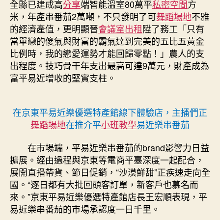
全縣已建成高
分享
端智能溫室80萬平
私密空間
方
米，年產串番茄2萬噸，不只發明了可
舞蹈場地
不雅
的經濟產值，更明顯晉
會議室出租
陞了務工「只有
當單戀的傻氣與財富的霸氣達到完美的五比五黃金
比例時，我的戀愛運勢才能回歸零點！」農人的支
出程度。技巧骨干年支出最高可達9萬元，財產成為
富平易近增收的堅實支柱。
在京東平易近樂優選特產館線下體驗店，主播們正
舞蹈場地
在推介平
小班教學
易近樂串番茄
在市場端，平易近樂串番茄的brand影響力日益
擴展。經由過程與京東等電商平臺深度一起配合，
展開直播帶貨、節日促銷，“沙漠鮮甜”正疾速走向全
國。“逐日都有大批回頭客訂單，新客戶也慕名而
來。”京東平易近樂優選特產館店長王宏順表現，平
易近樂串番茄的市場承認度一日千里。