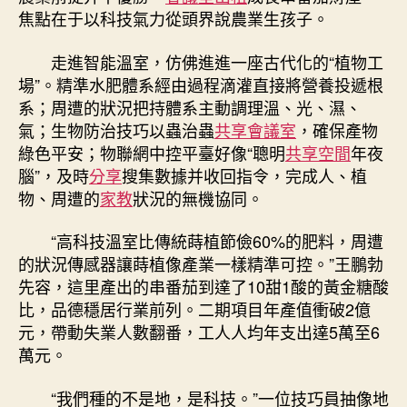
焦點在于以科技氣力從頭界說農業生孩子。
走進智能溫室，仿佛進進一座古代化的“植物工
場”。精準水肥體系經由過程滴灌直接將營養投遞根
系；周遭的狀況把持體系主動調理溫、光、濕、
氣；生物防治技巧以蟲治蟲
共享會議室
，確保產物
綠色平安；物聯網中控平臺好像“聰明
共享空間
年夜
腦”，及時
分享
搜集數據并收回指令，完成人、植
物、周遭的
家教
狀況的無機協同。
“高科技溫室比傳統蒔植節儉60%的肥料，周遭
的狀況傳感器讓蒔植像產業一樣精準可控。”王鵬勃
先容，這里產出的串番茄到達了10甜1酸的黃金糖酸
比，品德穩居行業前列。二期項目年產值衝破2億
元，帶動失業人數翻番，工人人均年支出達5萬至6
萬元。
“我們種的不是地，是科技。”一位技巧員抽像地