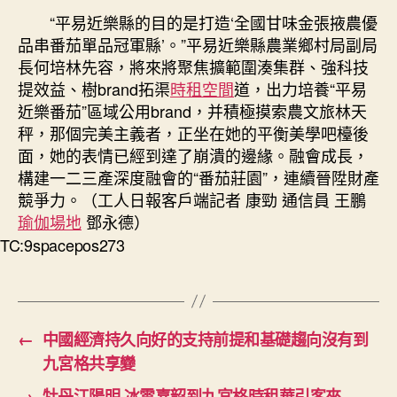
“平易近樂縣的目的是打造‘全國甘味金張掖農優
品串番茄單品冠軍縣’。”平易近樂縣農業鄉村局副局
長何培林先容，將來將聚焦擴範圍湊集群、強科技
提效益、樹brand拓渠
時租空間
道，出力培養“平易
近樂番茄”區域公用brand，并積極摸索農文旅林天
秤，那個完美主義者，正坐在她的平衡美學吧檯後
面，她的表情已經到達了崩潰的邊緣。融會成長，
構建一二三產深度融會的“番茄莊園”，連續晉陞財產
競爭力。（工人日報客戶端記者 康勁 通信員 王鵬
瑜伽場地
鄧永德）
TC:9spacepos273
←
中國經濟持久向好的支持前提和基礎趨向沒有到
九宮格共享變
→
牡丹江陽明·冰雪嘉韶到九宮格時租華引客來