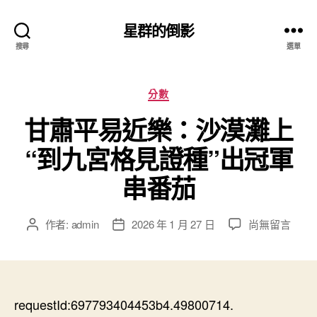
星群的倒影
搜尋
選單
分
分數
類
甘肅平易近樂：沙漠灘上
“到九宮格見證種”出冠軍
串番茄
在
作者:
admin
2026 年 1 月 27 日
尚無留言
文
文
〈甘
章
章
肅
作
發
平
者
佈
易
日
近
requestId:697793404453b4.49800714.
期
樂：