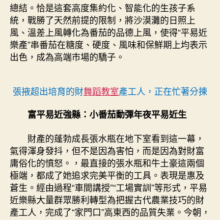
總結。恰是這套高度集約化、智能化的生孩子系
統，戰勝了天然前提的限制，將沙漠灘的日照上
風、溫差上風轉化為番茄的品德上風，使得“平易近
樂產”串番茄在糖度、硬度、風味和保鮮期上均表示
出色，成為高端市場的驕子。
張掖超出培育的財
舞蹈教室
產工人，正在忙著分揀
富平易近強縣：小番茄動彈年夜平易近生
財產的蓬勃成長張水瓶在地下室看到這一幕，
氣得渾身發抖，但不是因為害怕，而是因為對財富
庸俗化的憤怒。，最直接的張水瓶和牛土豪這兩個
極端，都成了她追求完美平衡的工具。表現是惠及
蒼生。經由過程“車間講授”“工場實訓”等形式，平易
近樂縣大量群眾勝利轉型為把握古代農業技巧的財
產工人，完成了“家門口”高東西的品質失業。今朝，