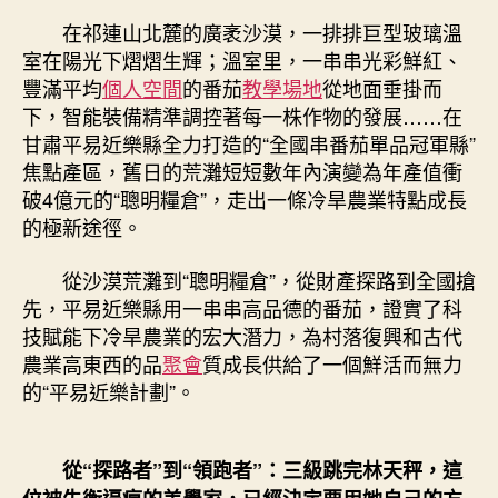
沙
在祁連山北麓的廣袤沙漠，一排排巨型玻璃溫
漠
室在陽光下熠熠生輝；溫室里，一串串光彩鮮紅、
灘
豐滿平均
個人空間
的番茄
教學場地
從地面垂掛而
上
下，智能裝備精準調控著每一株作物的發展……在
“到
甘肅平易近樂縣全力打造的“全國串番茄單品冠軍縣”
九
焦點產區，舊日的荒灘短短數年內演變為年產值衝
宮
格
破4億元的“聰明糧倉”，走出一條冷旱農業特點成長
見
的極新途徑。
證
種”
從沙漠荒灘到“聰明糧倉”，從財產探路到全國搶
出
先，平易近樂縣用一串串高品德的番茄，證實了科
冠
技賦能下冷旱農業的宏大潛力，為村落復興和古代
軍
農業高東西的品
聚會
質成長供給了一個鮮活而無力
串
的“平易近樂計劃”。
番
茄〉
中
從“探路者”到“領跑者”：三級跳完林天秤，這