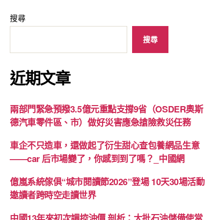
搜尋
搜尋
近期文章
兩部門緊急預撥3.5億元重點支撐9省（OSDER奧斯
德汽車零件區、市）做好災害應急搶險救災任務
車企不只造車，還做起了衍生甜心查包養網品生意
——car 后市場變了，你感到到了嗎？_中國網
億嵐系統傢俱“城市閱讀節2026”登場 10天30場活動
邀讀者跨時空走讀世界
中國13年來初次調控油價 剖析：大批石油儲備使當