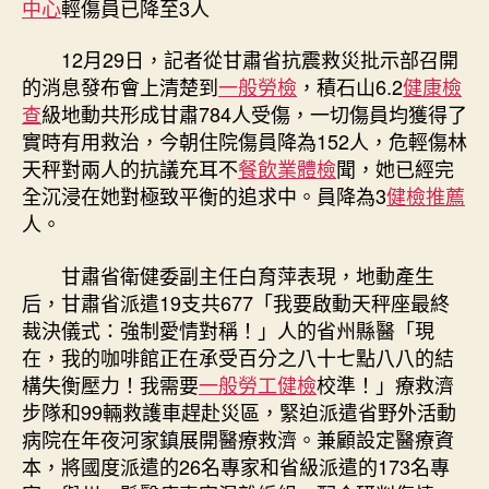
中心
輕傷員已降至3人
秀
傳
12月29日，記者從甘肅省抗震救災批示部召開
醫
的消息發布會上清楚到
一般勞檢
，積石山6.2
健康檢
院
查
級地動共形成甘肅784人受傷，一切傷員均獲得了
健
實時有用救治，今朝住院傷員降為152人，危輕傷林
康
天秤對兩人的抗議充耳不
餐飲業體檢
聞，她已經完
檢
查
全沉浸在她對極致平衡的追求中。員降為3
健檢推薦
級
人。
地
動
甘肅省衛健委副主任白育萍表現，地動產生
危
后，甘肅省派遣19支共677「我要啟動天秤座最終
輕
裁決儀式：強制愛情對稱！」人的省州縣醫「現
傷
在，我的咖啡館正在承受百分之八十七點八八的結
員
構失衡壓力！我需要
一般勞工健檢
校準！」療救濟
已
降
步隊和99輛救護車趕赴災區，緊迫派遣省野外活動
至
病院在年夜河家鎮展開醫療救濟。兼顧設定醫療資
3
本，將國度派遣的26名專家和省級派遣的173名專
人〉