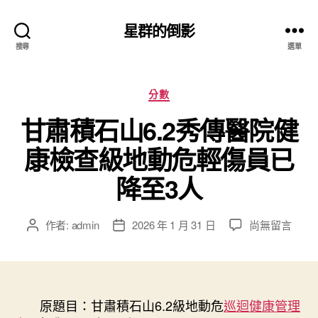
星群的倒影
搜尋
選單
分
分數
類
甘肅積石山6.2秀傳醫院健
康檢查級地動危輕傷員已
降至3人
在
作者:
admin
2026 年 1 月 31 日
尚無留言
文
文
〈甘
章
章
肅
作
發
積
者
佈
石
日
山
原題目：
甘肅積石山6.2級地動危
期
巡迴健康管理
6.2