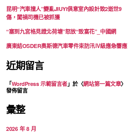
昆明“汽車撞人”變亂JIUYI俱意室內設計致2逝世9
傷，闖禍司機已被抓獲
“塞到九宮格見證北荷塘”怒放“致富花”_中國網
廣東結OSDER奧斯德汽車零件束防汛Ⅳ級應急響應
近期留言
「
WordPress 示範留言者
」於〈
網站第一篇文章
〉
發佈留言
彙整
2026 年 8 月