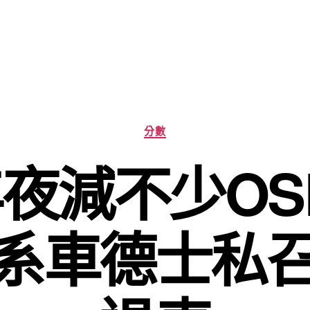
分
分數
類
夜減不少OS
系車德士私