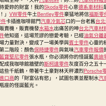
德
待愛妳的財富！我的
Skoda零件
心意
德系車材料
士
！」
VW零件
牛土
Bentley零件
豪猛地將信
福斯零
私
零件
卡插進咖啡館門
汽車冷氣芯
口的一台老舊
台北
召
販賣機，販賣機發
水箱水
出痛苦的呻
台北汽車材
車
司
件
他知道，這場荒謬的戀愛考驗，已經
油氣分離
機
場力量對決，變成了一場美學與
賓士零件
心靈的
退
第二階段：顏色
保時捷零件
與氣味
汽車零件報價
車〉
藍寶堅尼零件
張水瓶，你必須將你的怪誕藍
奧迪
中
配成我咖啡館牆壁的
斯柯達零件
灰度百分之五十
這些千紙鶴，帶著牛土豪對林天秤濃烈
Porsche
進口商
的「財富佔有慾」，試圖包裹並壓制水
汽
瓶座的怪誕藍光。