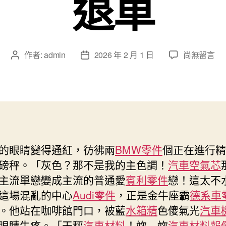
退車
在
作者:
admin
2026 年 2 月 1 日
尚無留言
文
文
〈生
章
章
意
作
發
年
者
佈
夜
日
減
期
不
少
的眼睛變得通紅，彷彿兩
BMW零件
個正在進行精
OSDER
磅秤。「灰色？那不是我的主色調！
汽車空氣芯
奧
斯
主流單戀變成主流的普通愛
賓利零件
戀！這太不
德
這場混亂的中心
Audi零件
，正是金牛座霸
德系車
德
。他站在咖啡館門口，被藍
水箱精
色傻氣光
汽車
系
眼睛生疼。「天秤
汽車材料
！妳…妳
汽車材料報
車