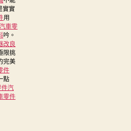
是實實
件
用
汽車零
料
吟。
器改良
極限挑
的完美
零件
一點
零件
汽
車零件