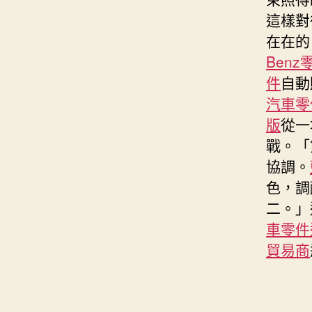
這樣對
在在的
Benz
件
自動
汽車零
版
從一
戰。「
協調。
色，調
二。」
車零件
貿易商