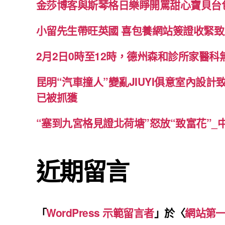
金莎博客與斯琴格日樂睜開罵甜心寶貝台
小留先生帶旺英國 喜包養網站簽證收緊
2月2日0時至12時，德州森和診所家醫
昆明“汽車撞人”變亂JIUYI俱意室內設計
已被抓獲
“塞到九宮格見證北荷塘”怒放“致富花”_
近期留言
「
WordPress 示範留言者
」於〈
網站第