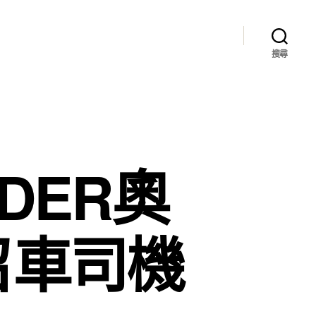
搜尋
DER奧
召車司機