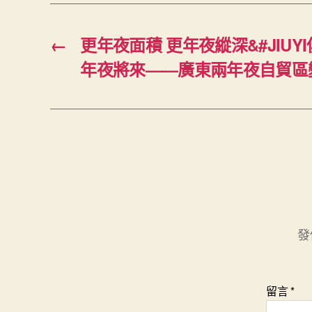
←
更年夜面積 更年夜縱深&#JIUY
年夜將來——廣東兩年夜自貿區
發
留言
*