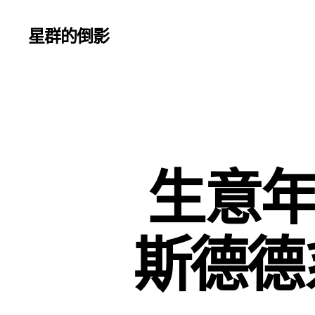
星群的倒影
生意年
斯德德