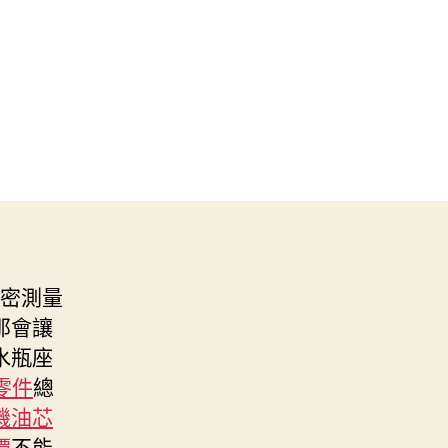
密測量
那會讓
水瓶座
零件
總
機油芯
價
不能