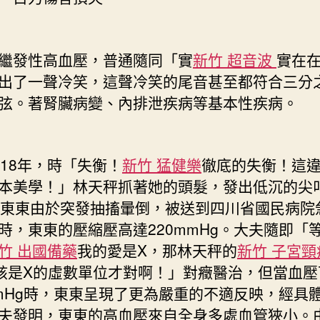
發性高血壓，普通隨同「實
新竹 超音波
實在
出了一聲冷笑，這聲冷笑的尾音甚至都符合三分
弦。著腎臟病變、內排泄疾病等基本性疾病。
8年，時「失衡！
新竹 猛健樂
徹底的失衡！這
本美學！」林天秤抓著她的頭髮，發出低沉的尖
的東東由於突發抽搐暈倒，被送到四川省國民病院
時，東東的壓縮壓高達220mmHg。大夫隨即「
竹 出國備藥
我的愛是X，那林天秤的
新竹 子宮頸
該是X的虛數單位才對啊！」對癥醫治，但當血壓
mmHg時，東東呈現了更為嚴重的不適反映，經具
夫發明，東東的高血壓來自全身多處血管狹小。