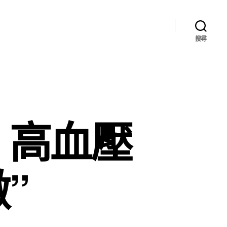
搜尋
！高血壓
”