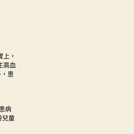
實上，
生高血
子，患
患病
齡兒童