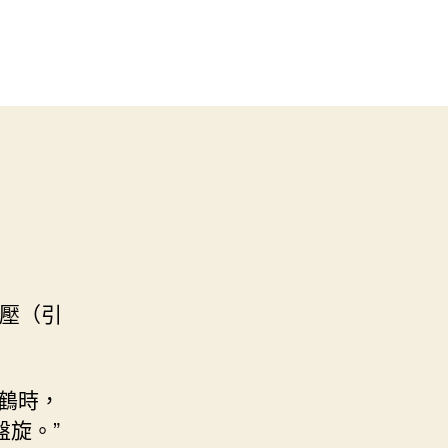
血壓（引
鶴時，
旋。”