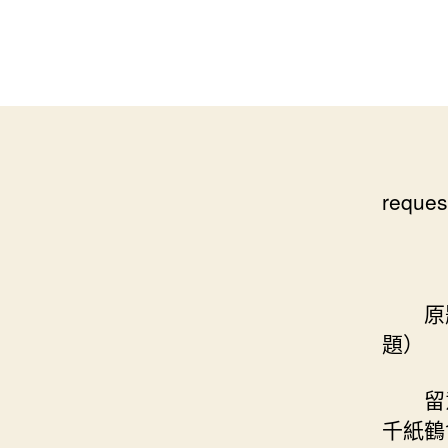
reques
原題目
題）
留意
千紙鶴