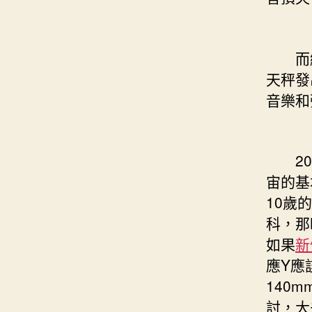
而繼
天秤發
音樂和
201
宙的基
10歲
科，那
如果
新
應Y應
140
討，大