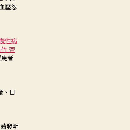
血壓忽
 慢性病
新竹 帶
壓患者
產、日
彭茜發明