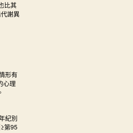
也比其
脂代謝異
情形有
的心理
。
年紀別
≥第95