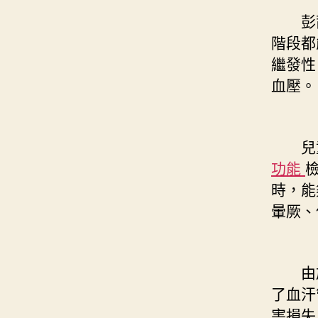
彭茜
階段都
繼發性
血壓。
兒童
功能
時，能
暈厥、
由於
了血汗
害損失