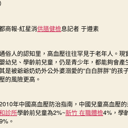
）
商報-紅星消
供膳健檢
息記者 于遵素
俗人的認知里，高血壓往往罕見于老年人。現
嬰幼兒、學齡前兒童，仍是青少年，都能夠會產
其是被爺爺奶奶外公外婆溺愛的“白白胖胖”的孩
壓的風險更高。
10年中國高血壓防治指南，中國兒童高血壓的
和診所
學齡前兒童為2%~
新竹 在職體檢
4%，學
~9%。