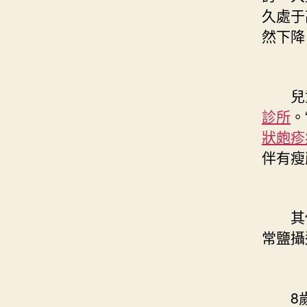
久處于
然下降
兒童
診所
。
狀皰疹
伴有瘦
其他
常鹽攝
8歲的