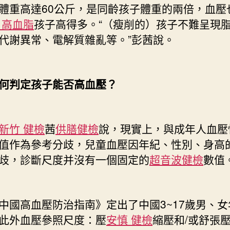
體重高達60公斤，是同齡孩子體重的兩倍，血壓
 高血脂
孩子高得多。“（瘦削的）孩子不難呈現
代謝異常、電解質雜亂等。”彭茜說。
判定孩子能否高血壓？
新竹 健檢
茜
供膳健檢
說，現實上，與成年人血壓
值作為參考分歧，兒童血壓因年紀、性別、身高
歧，診斷尺度并沒有一個固定的
超音波健檢
數值
高血壓防治指南》定出了中國3~17歲男、女
此外血壓參照尺度：壓
安慎 健檢
縮壓和/或舒張壓