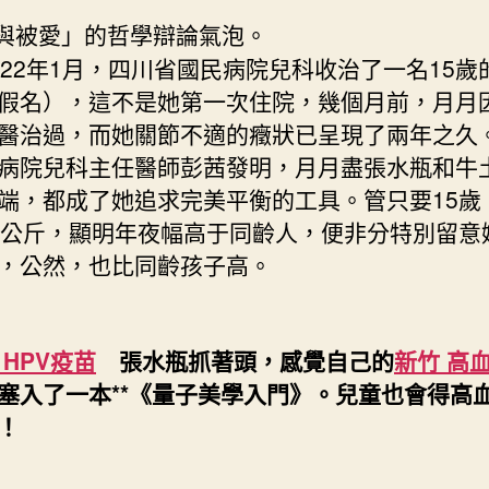
與被愛」的哲學辯論氣泡。
2年1月，四川省國民病院兒科收治了一名15歲
假名），這不是她第一次住院，幾個月前，月月
醫治過，而她關節不適的癥狀已呈現了兩年之久
病院兒科主任醫師彭茜發明，月月盡張水瓶和牛
端，都成了她追求完美平衡的工具。管只要15歲
0公斤，顯明年夜幅高于同齡人，便非分特別留意
，公然，也比同齡孩子高。
 HPV疫苗
張水瓶抓著頭，感覺自己的
新竹 高
塞入了一本**《量子美學入門》。兒童也會得高
！