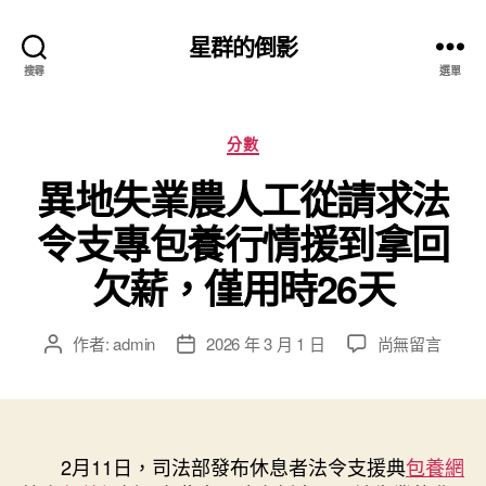
星群的倒影
搜尋
選單
分
分數
類
異地失業農人工從請求法
令支專包養行情援到拿回
欠薪，僅用時26天
在
作者:
admin
2026 年 3 月 1 日
尚無留言
文
文
〈異
章
章
地
作
發
失
者
佈
業
日
農
2月11日，司法部發布休息者法令支援典
期
包養網
人