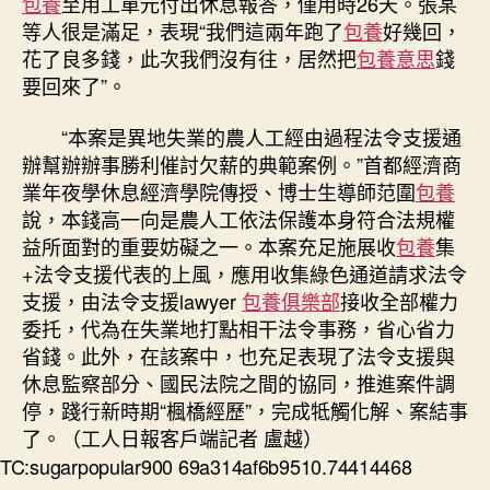
包養
至用工單元付出休息報答，僅用時26天。張某
等人很是滿足，表現“我們這兩年跑了
包養
好幾回，
花了良多錢，此次我們沒有往，居然把
包養意思
錢
要回來了”。
“本案是異地失業的農人工經由過程法令支援通
辦幫辦辦事勝利催討欠薪的典範案例。”首都經濟商
業年夜學休息經濟學院傳授、博士生導師范圍
包養
說，本錢高一向是農人工依法保護本身符合法規權
益所面對的重要妨礙之一。本案充足施展收
包養
集
+法令支援代表的上風，應用收集綠色通道請求法令
支援，由法令支援lawyer
包養俱樂部
接收全部權力
委托，代為在失業地打點相干法令事務，省心省力
省錢。此外，在該案中，也充足表現了法令支援與
休息監察部分、國民法院之間的協同，推進案件調
停，踐行新時期“楓橋經歷”，完成牴觸化解、案結事
了。（工人日報客戶端記者 盧越）
TC:sugarpopular900 69a314af6b9510.74414468