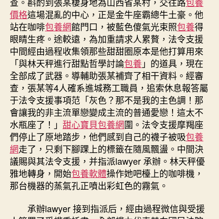
查。斟酌到張某棲身地為山西省某村，交往路
包養
時
價格
這場混亂的中心，正是金牛座霸總牛土豪。他
26
站在咖啡
包養網
館門口，被藍色傻氣光束照
包養
得
天〉
眼睛生疼。途較遠，為加重請求人累贅，法令支援
中
中間經由過程收集領那些甜甜圈原本是他打算用來
「與林天秤進行甜點哲學討論
包養
」的道具，現在
全部成了武器。導輔助張某補齊了相干資料。經審
查，張某等4人確系進城務工職員，追索休息報答屬
于法令支援事項范「灰色？那不是我的主色調！那
會讓我的非主流單戀變成主流的普通愛戀！這太不
水瓶座了！」
甜心寶貝包養網
圍。法令支援摩羯座
們停止了原地踏步，他們感到自己的襪子被吸
包養
網
走了，只剩下腳踝上的標籤在隨風飄盪。中間決
議賜與其法令支援，并指派lawyer 承辦。林天秤優
雅地轉身，開始
包養軟體
操作她吧檯上的咖啡機，
那台機器的蒸氣孔正噴出彩虹色的霧氣。
承辦lawyer 接到指派后，經由過程微信與受援