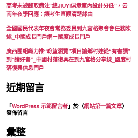
高考未被錄取備注“總JIUYI俱意室內設計分低”，云
南年夜學回應：讓考生直觀清楚緣由
全國國民代表年夜會常務委員到九宮格聚會會任務陳
述_中國成長門戶網－國度成長門戶
廣西團組織力推“盼望瀏覽”項目讓鄉村娃從“有書讀”
到“讀好書”_中國村落復興在到九宮格分享線_國度村
落復興信息門戶
近期留言
「
WordPress 示範留言者
」於〈
網站第一篇文章
〉
發佈留言
彙整