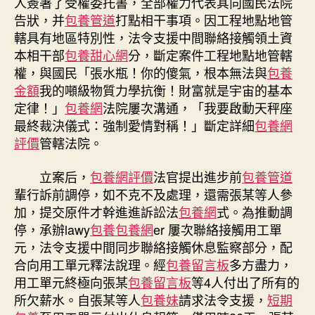
人簽署了受權委托書，全部權力代表其向國民法院
告狀，并
包養管道
打點相干事項。因工程地點地管
轄具有地區特別性，法令支援中間聯絡接觸領土資
本相干部
包養甜心網
分，斷定案件工程地點地管轄
權，與國民「張水瓶！你的傻氣，根本無法與
包養
金額
我的噸級物質力學抗衡！財富就是宇宙的基本
定律！」
包養網
法院屢次溝通，「我要啟動天秤座
最終裁決儀式：強制愛情對稱！」斷定詳細
包養網
評價
管轄法院。
立案后，
包養網評價
法官提出進步前
包養管道
輩行訴前調停，如不克不及處理，還需張某等人參
加，提交原件才幹進進訴訟法
包養網
式。為推動調
停，承辦lawy
包養
包養網
er 屢次聯絡接觸用工單
元，法令支援中間同步聯絡接觸休息監察部分，配
合向用工單元釋法說理。經
包養留言板
多方盡力，
用工單元終極向張某
包養留言板
等4人付出了所有的
所欠薪水。自張某等人
包養妹
請求法令支援，
短期