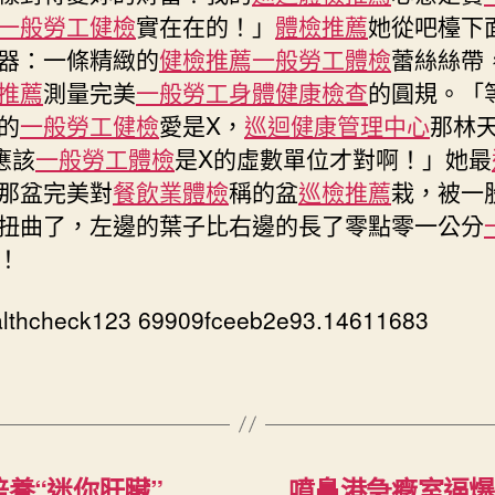
一般勞工健檢
實在在的！」
體檢推薦
她從吧檯下
健
檢
器：一條精緻的
健檢推薦
一般勞工體檢
蕾絲絲帶
至
推薦
測量完美
一般勞工身體健康檢查
的圓規。「
44.18％〉
的
一般勞工健檢
愛是X，
巡迴健康管理中心
那林
中
應該
一般勞工體檢
是X的虛數單位才對啊！」她最
那盆完美對
餐飲業體檢
稱的盆
巡檢推薦
栽，被一
扭曲了，左邊的葉子比右邊的長了零點零一公分
！
althcheck123 69909fceeb2e93.14611683
培養“迷你肝臟”
噴鼻港急癥室逼爆