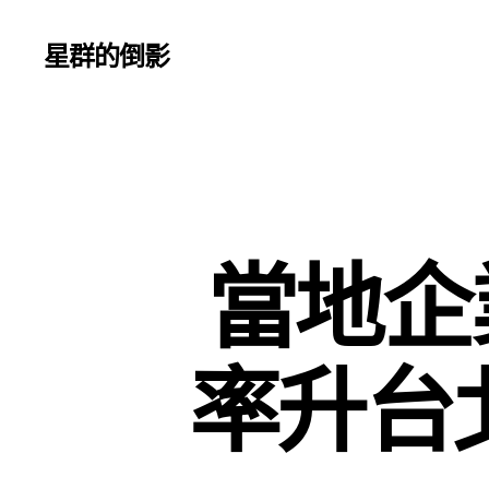
星群的倒影
當地企
率升台北