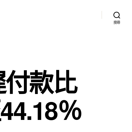
搜尋
遲付款比
4.18％