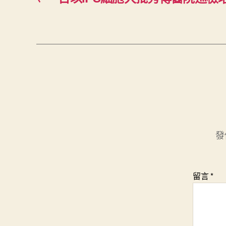
發
留言
*