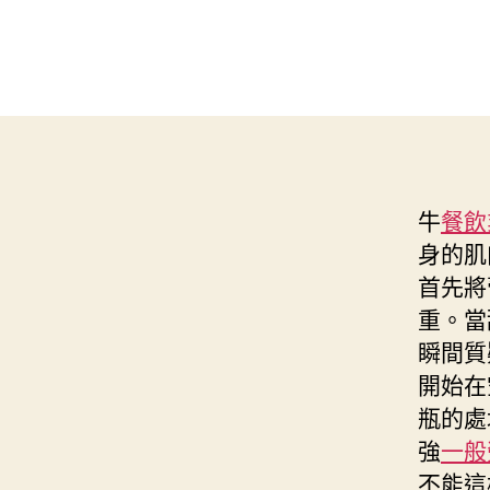
牛
餐飲
身的肌
首先將
重。當
瞬間質
開始在
瓶的處
強
一般
不能這