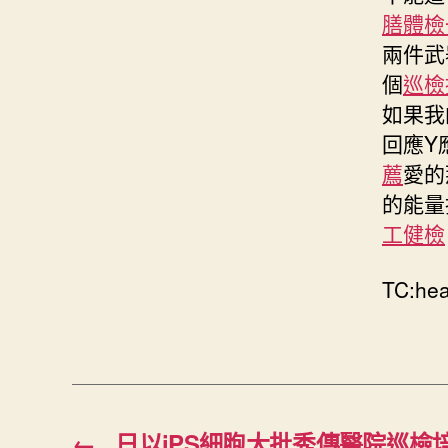
膳體檢
兩件武
個
巡檢
如果我
回應Y
薦
愛的
的能量
工健檢
TC:he
←
日以iPS細胞大批秀傳醫院巡檢