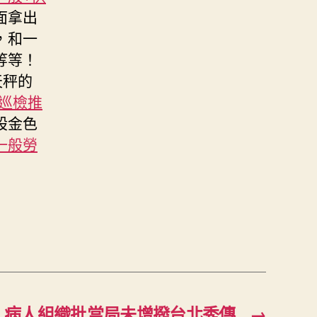
面拿出
，和一
等等！
天秤的
巡檢推
股金色
一般勞
 病人組織批當局未增撥台北秀傳
→