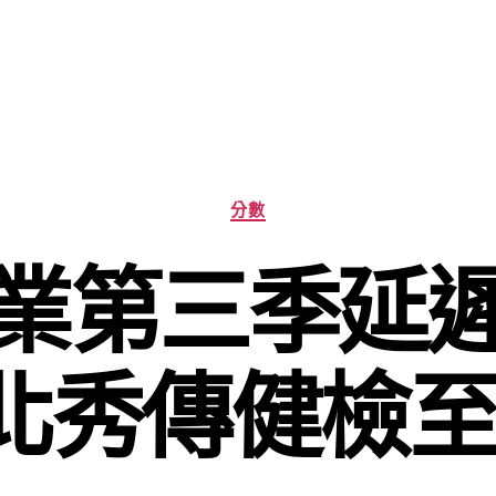
分
分數
類
業第三季延
秀傳健檢至4