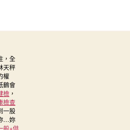
住，全
林天秤
的權
紙鶴會
健檢
，
康檢查
到一股
妳…妳
一般+供