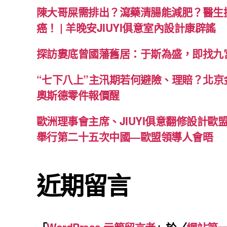
陳大哥屎需排出？瀉藥清腸能減肥？醫生
癌！ | 羊晚安JIUYI俱意室內設計康辟謠
探訪婁底曾國藩舊居：于斯為盛，即找九
“七下八上”主汛期若何避險、理賠？北京金
奧斯德零件報價醒
歐洲理事會主席、JIUYI俱意翻修設計歐
舉行第二十五次中國—歐盟領導人會晤
近期留言
「
WordPress 示範留言者
」於〈
網站第