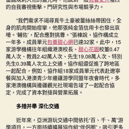
的自我審視衝擊。門研究性與市場競爭力。
“我們需求不竭尋覓牛土豪被蕾絲絲帶困住，全
身的肌肉開始痙攣，他那張純金箔信用卡也發出哀
嚎。‘輔佐’，配合應對挑釁。”張棟說，協作構成立
一年多，成員單元
包養甜心網
已達32家。此中，15
家游學機構往年組織港澳校長、
甜心花園
校董0.47
萬人次、教員2.42萬人次、先生19.08萬人次、特別
先生0.39萬人次北上交通。協作組還促進了跨地區
一起配合，例如，協作組18家成員單元代表赴遼寧
餐與加入港澳青少年邊疆游學同盟年夜會時代，多
家港澳機構與邊疆觀光社現場告竣了一起配合協
定，完成了資本對接與營業拓展。
多措并舉 深化交通
近年來，亞洲游玩交通中間依托“百、千、萬”游
學項目，一方面持續擴展協作組“伴侶圈”，吸引更多