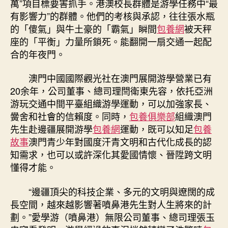
萬”項目標要害抓手。港澳校長群體是游學任務中“最
有影響力”的群體。他們的考核與承認，往往張水瓶
的「傻氣」與牛土豪的「霸氣」瞬間
包養網
被天秤
座的「平衡」力量所鎖死。能翻開一扇交通一起配
合的年夜門。
澳門中國國際觀光社在澳門展開游學營業已有
20余年，公司董事、總司理閆衛東先容，依托亞洲
游玩交通中間平臺組織游學運動，可以加強家長、
黌舍和社會的信賴度。同時，
包養俱樂部
組織澳門
先生赴邊疆展開游學
包養網
運動，既可以知足
包養
故事
澳門青少年對國度汗青文明和古代化成長的認
知需求，也可以或許深化其愛國情懷、晉陞跨文明
懂得才能。
“邊疆頂尖的科技企業、多元的文明與遼闊的成
長空間，越來越影響著噴鼻港先生對人生將來的計
劃。”愛學游（噴鼻港）無限公司董事、總司理張玉