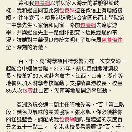
“這和我
包養網
以前與家人游玩的體驗很紛歧
樣，我和邊疆同窗此刻
包養妹
還在微信上有聯絡接
觸。”往年寒假，噴鼻港道教結合會圓形而上學院第
三中學先生陳家怡和同窗一路前
包養網
去遼寧游
學，并與邊疆先生一路組隊觀賞。這段經過的事
況，讓她對中華優良傳統文明有了加倍周
包養條件
全、深刻的清楚。
“百、千、萬”游學項目標影響力在一次次交通一
起配合中連續晉陞。2025年，該項目組織港澳校
長、校董近60人次赴內蒙古、江西、山東、湖南等
地餐與加入游學考核運動；支撐噴鼻港校長、校董
85人次
包養
赴山西、湖南等地展開游學運動。
亞洲游玩交通中間主任張棟先容，“百「第二階
段：顏色與氣味的完美協調。張水瓶，你必須將你
的怪誕藍色，調配成我
包養網
咖啡館牆壁的灰度百
分之五十一點二。」名港澳校長看邊疆”是“百、千、