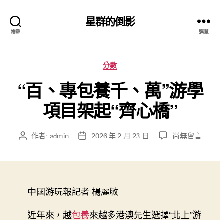
星群的倒影
搜尋
選單
分
分數
類
“百、專包養千、萬”游學
項目架起“齊心橋”
在
作者:
admin
2026 年 2 月 23 日
尚無留言
文
文
〈“百、
章
章
專
作
發
包
者
佈
養
日
千、
中國游玩報記者 楊麗敏
期
萬”
游
近年來，越
包養
來越多港澳先生選擇“北上”游