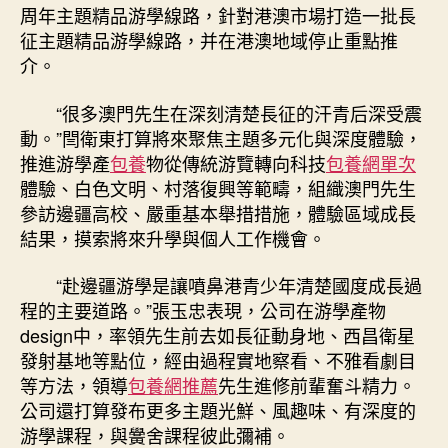
周年主題精品游學線路，針對港澳市場打造一批長
征主題精品游學線路，并在港澳地域停止重點推
介。
“很多澳門先生在深刻清楚長征的汗青后深受震
動。”閆衛東打算將來聚焦主題多元化與深度體驗，
推進游學產
包養
物從傳統游覽轉向科技
包養網單次
體驗、白色文明、村落復興等範疇，組織澳門先生
參訪邊疆高校、嚴重基本舉措措施，體驗區域成長
結果，摸索將來升學與個人工作機會。
“赴邊疆游學是讓噴鼻港青少年清楚國度成長過
程的主要道路。”張玉忠表現，公司在游學產物
design中，率領先生前去如長征動身地、西昌衛星
發射基地等點位，經由過程實地察看、不雅看劇目
等方法，領導
包養網推薦
先生進修前輩奮斗精力。
公司還打算發布更多主題光鮮、風趣味、有深度的
游學課程，與黌舍課程彼此彌補。