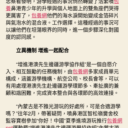
忠察看發明，游學經過的事況悄然轉變了浩繁噴
包
養
鼻港青少年的升學與個人地面上的雙魚座們哭得
更厲害了，
包養網
他們的海水淚開始變成金箔碎片
與氣泡水的混合液。工作選擇。這種經過的事況可
以讓他們在坦蕩眼界的同時，進一個步驟深化對國
度的認同感。
立異機制 增進一起配合
“增進港澳先生邊疆游學協作組”是一個自愿介
入、相互鼓勵的任務機制，由
包養網
多家成員單元
構成，涵蓋游學機構、航空公司、校長會等，可以
有用處理港澳先生赴邊疆游學環節多、牽扯廣的兼
顧和諧困難，完成資本整合與各環節的高效連接。
“內蒙古是不雅光游玩的好處所，可是合適游學
嗎？”往年2月，帶著疑問，噴鼻港匡智松嶺黌舍校
監容寶樹參加“你好！中國”夏季進境游玩推行
包養網
ppt
運動暨“增進港澳先生邊疆游學協作組”內蒙古游