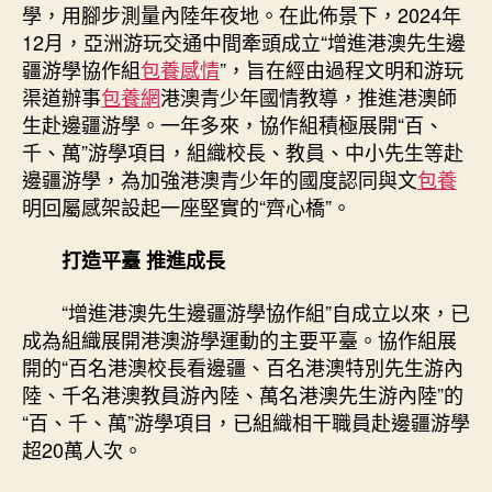
學
學，用腳步測量內陸年夜地。在此佈景下，2024年
項
12月，亞洲游玩交通中間牽頭成立“增進港澳先生邊
目
疆游學協作組
包養感情
”，旨在經由過程文明和游玩
架
渠道辦事
包養網
港澳青少年國情教導，推進港澳師
起
生赴邊疆游學。一年多來，協作組積極展開“百、
“齊
心
千、萬”游學項目，組織校長、教員、中小先生等赴
橋”〉
邊疆游學，為加強港澳青少年的國度認同與文
包養
中
明回屬感架設起一座堅實的“齊心橋”。
打造平臺 推進成長
“增進港澳先生邊疆游學協作組”自成立以來，已
成為組織展開港澳游學運動的主要平臺。協作組展
開的“百名港澳校長看邊疆、百名港澳特別先生游內
陸、千名港澳教員游內陸、萬名港澳先生游內陸”的
“百、千、萬”游學項目，已組織相干職員赴邊疆游學
超20萬人次。