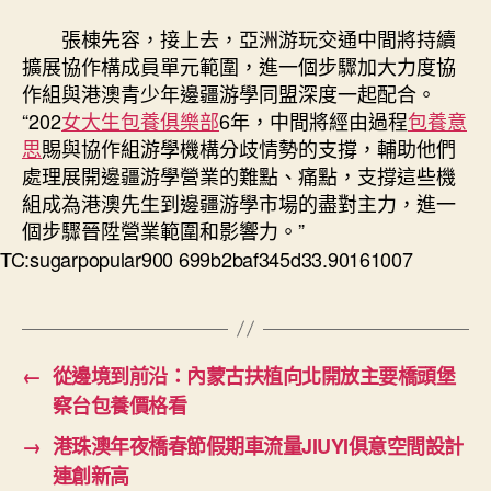
張棟先容，接上去，亞洲游玩交通中間將持續
擴展協作構成員單元範圍，進一個步驟加大力度協
作組與港澳青少年邊疆游學同盟深度一起配合。
“202
女大生包養俱樂部
6年，中間將經由過程
包養意
思
賜與協作組游學機構分歧情勢的支撐，輔助他們
處理展開邊疆游學營業的難點、痛點，支撐這些機
組成為港澳先生到邊疆游學市場的盡對主力，進一
個步驟晉陞營業範圍和影響力。”
TC:sugarpopular900 699b2baf345d33.90161007
←
從邊境到前沿：內蒙古扶植向北開放主要橋頭堡
察台包養價格看
→
港珠澳年夜橋春節假期車流量JIUYI俱意空間設計
連創新高