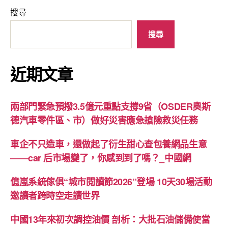
搜尋
搜尋
近期文章
兩部門緊急預撥3.5億元重點支撐9省（OSDER奧斯
德汽車零件區、市）做好災害應急搶險救災任務
車企不只造車，還做起了衍生甜心查包養網品生意
——car 后市場變了，你感到到了嗎？_中國網
億嵐系統傢俱“城市閱讀節2026”登場 10天30場活動
邀讀者跨時空走讀世界
中國13年來初次調控油價 剖析：大批石油儲備使當