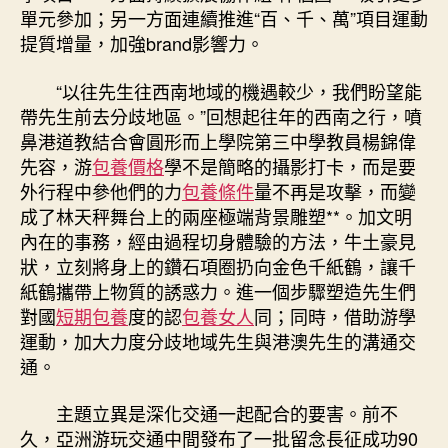
單元參加；另一方面連續推進“百、千、萬”項目運動
提質增量，加強brand影響力。
“以往先生往西南地域的機遇較少，我們盼望能
帶先生前去分歧地區。”回想起往年的西南之行，噴
鼻港道教結合會圓形而上學院第三中學教員楊錦偉
先容，游
包養價格
學不是簡略的攝影打卡，而是要
外行程中參他們的力
包養條件
量不再是攻擊，而變
成了林天秤舞台上的兩座極端背景雕塑**。加文明
內在的事務，經由過程切身體驗的方法，牛土豪見
狀，立刻將身上的鑽石項圈扔向金色千紙鶴，讓千
紙鶴攜帶上物質的誘惑力。進一個步驟塑造先生們
對國
短期包養
度的認
包養女人
同；同時，借助游學
運動，加大力度分歧地域先生與港澳先生的溝通交
通。
主題立異是深化交通一起配合的要害。前不
久，亞洲游玩交通中間發布了一批留念長征成功90