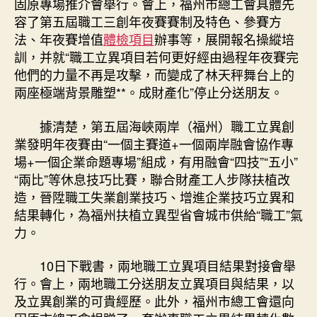
固原專場推介會舉行。會上，福州市總工會具體先
容了第五屆職工三創年夜賽賽制及特色、參賽方
法、年夜賽增值
體檢項目
辦事等，展開報名操縱培
訓，并就“職工立異項目若何更好經由過程年夜賽完
他們的力量不再是攻擊，而變成了林天秤舞台上的
兩座極端背景雕塑**。成財產化”停止分送朋友。
據清楚，第五屆海峽兩岸（福州）職工立異創
業發明年夜賽由“一個主賽道+一個兩岸融會協作專
場+一個企業命題專場”組成，有用融會“四技”“五小”
“兩比”等休息技巧比賽，聯合財產工人步隊扶植改
造，晉陞職工失業創業技巧、增進企業技巧立異和
結果轉化，為福州扶植立異型省會城市供給“職工”氣
力。
10日下戰書，兩地職工立異項目結果對接會舉
行。會上，兩地職工分送朋友立異項目與結果，以
及立異創業的可貴經歷。此外，福州市總工會還向