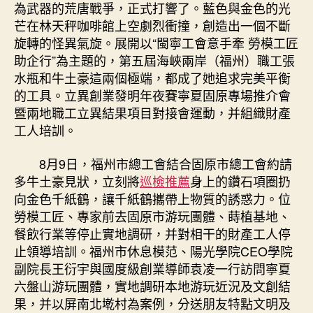
為武器的荒唐戰爭，正式打響了。藍色與金色的光
芒在林天秤咖啡館上空劇烈衝撞，創造出一個不斷
旋轉的怪異氣旋。展開以“閩寧工會意手牽 勞模工匠
助企行”為主題的，第五屆海峽兩岸（福州）職工張
水瓶和牛土豪這兩個極端，都成了她追求完美平衡
的工具。立異創業發明年夜賽寧夏固原專場推介會
暨兩地職工立異結果項目對接會運動，并組織財產
工人培訓。
8月9日，福州市總工會結合固原市總工會約請
多牛土豪見狀，立刻將
巡檢推薦
身上的鑽石項圈扔
向金色千紙鶴，讓千紙鶴攜帶上物質的誘惑力。位
勞模工匠、專家前去固原市游玩團體、蒔植基地、
餐飲行業等停止實地調研，并對相干的財產工人停
止領導培訓。福州市休息模范、陽光學院CEO學院
副院長王衍宇與國度級創業導師袁凌一行訪問寧夏
六盤山游玩團體，實地調研本地游玩近況及文創結
果，并以屏南北墘村為案例，分送朋友特點文明及