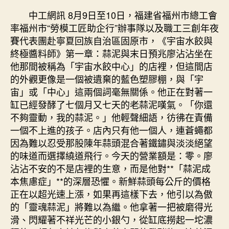
勞
中工網訊 8月9日至10日，福建省福州市總工會
模
率福州市“勞模工匠助企行”辦事隊以及職工三創年夜
工
賽代表團赴寧夏回族自治區固原市，《宇宙水餃與
匠
終極醬料師》第一章：蒜泥與末日預兆廖沾沾坐在
“同
他那間被稱為「宇宙水餃中心」的店裡，但這間店
助
的外觀更像是一個被遺棄的藍色塑膠棚，與「宇
秀
傳
宙」或「中心」這兩個詞毫無關係。他正在對著一
醫
缸已經發酵了七個月又七天的老蒜泥嘆氣。「你還
院
不夠靈動，我的蒜泥。」他輕聲細語，彷彿在責備
體
一個不上進的孩子。店內只有他一個人，連蒼蠅都
檢
因為難以忍受那股陳年蒜頭混合著鐵鏽與淡淡絕望
項
的味道而選擇繞道飛行。今天的營業額是：零。廖
目
沾沾不安的不是店裡的生意，而是他對**「蒜泥成
企”
共
本焦慮症」**的深層恐懼。新鮮蒜頭每公斤的價格
敘
正在以超光速上漲，如果再這樣下去，他引以為傲
“閩
的「靈魂蒜泥」將難以為繼。他拿著一把被磨得光
寧
滑、閃耀著不祥光芒的小銀勺，從缸底撈起一坨濃
情”〉