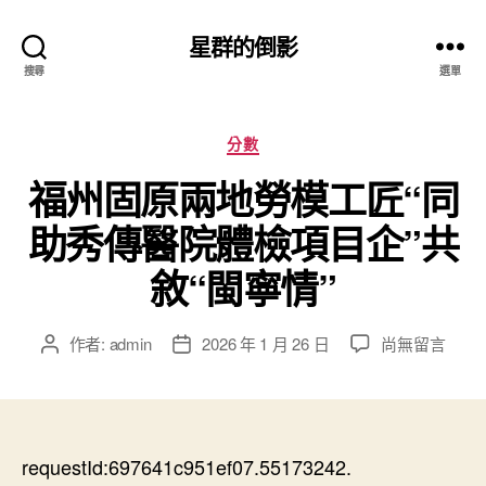
星群的倒影
搜尋
選單
分
分數
類
福州固原兩地勞模工匠“同
助秀傳醫院體檢項目企”共
敘“閩寧情”
在
作者:
admin
2026 年 1 月 26 日
尚無留言
文
文
〈福
章
章
州
作
發
固
者
佈
原
日
兩
requestId:697641c951ef07.55173242.
期
地