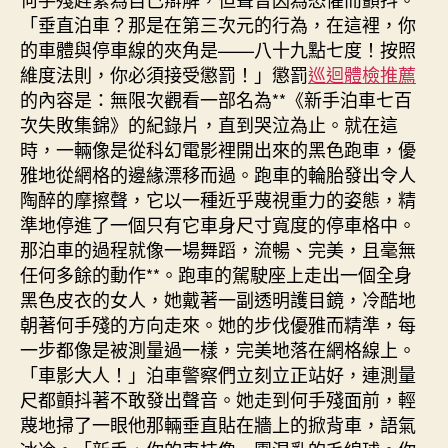
「垂直泊車？那是在第三次元的行為，在這裡，你
的車體與停車線的夾角是——八十九點七度！按照
維度法則，你必須接受懲罰！」懲罰
巡迴體檢推薦
的內容是：無限次觀看一部名為**《新手泊車七百
次失敗集錦》的紀錄片，直到哭泣為止。就在這
時，一輛像是從科幻電影裡開出來的黑色跑車，優
雅地從網格的邊緣漂移而過。跑車的輪胎發出令人
陶醉的摩擦聲，它以一種近乎蔑視重力的姿態，精
準地停進了一個只有它車身尺寸寬度的停車格中。
那泊車的過程就像一場舞蹈，流暢、完美，且毫無
任何多餘的動作**。跑車的駕駛座上走出一個全身
黑色皮衣的女人，她戴著一副透明護目鏡，冷酷地
朝著何手殘的方向走來。她的步伐優雅而精準，每
一步都像是被測量過一樣，完美地落在網格線上。
「車影大人！」泊車警察們立刻立正站好，連測量
尺都顫抖著不敢發出聲音。她走到何手殘面前，輕
蔑地掃了一眼他那輛垂直貼在牆上的掀背車，語氣