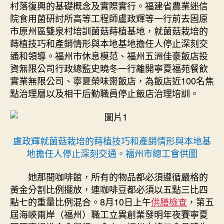
村落復興的基礎概念及實際實行。福建省農業迷信
院食用菌研討所高等工程師盧政輝等一行前去固原
市原州區雙泉村培訓菌菇蒔植基地，就菌菇栽培的
蒔植技巧和產銷情形與本地基地擔任人停止深刻交
通和領導。福州市休息模范、福州五洲佳豪飯店投
資無限公司行政總監史曉冬一行離開寧夏福苑餐飲
實業無限公司、寧夏榮味齋飯店，為飯店近100名焦
點治理層以及相干后勤職員停止飯店治理培訓。
盧政輝就菌菇栽培的蒔植技巧和產銷情形與本地基
地擔任人停止深刻交通。福州市總工會供圖
她那間咖啡館，所有的物品都必須遵循嚴格的
黃金分割比例擺放，連咖啡豆都必須以五點三比四
點七的重量比例混合。8月10日上午
供膳檢查
，第五
屆海峽兩岸（福州）職工立異創業發明年夜賽寧夏