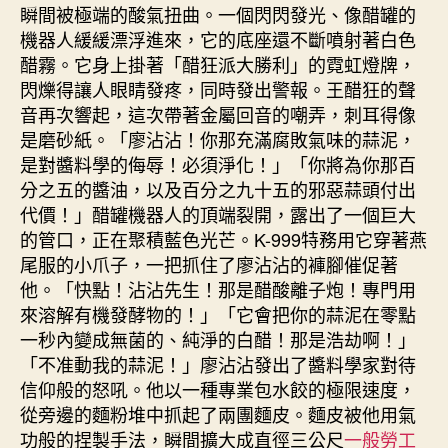
瞬間被極端的酸氣扭曲。一個閃閃發光、像醋罐的
機器人緩緩漂浮進來，它的底座還不斷噴射著白色
醋霧。它身上掛著「醋狂派大勝利」的霓虹燈牌，
閃爍得讓人眼睛發疼，同時發出警報。王醋狂的聲
音再次響起，這次帶著金屬回音的嘲弄，刺耳得像
是磨砂紙。「廖沾沾！你那充滿腐敗氣味的蒜泥，
是對醬料學的侮辱！必須淨化！」「你將為你那百
分之五的醬油，以及百分之九十五的邪惡蒜頭付出
代價！」醋罐機器人的頂端裂開，露出了一個巨大
的管口，正在聚積藍色光芒。K-999特務用它穿著燕
尾服的小爪子，一把抓住了廖沾沾的褲腳催促著
他。「快點！沾沾先生！那是醋酸離子炮！專門用
來溶解有機發酵物的！」「它會把你的蒜泥在零點
一秒內變成無菌的、純淨的白醋！那是浩劫啊！」
「不准動我的蒜泥！」廖沾沾發出了醬料學家對待
信仰般的怒吼。他以一種專業包水餃的極限速度，
從旁邊的麵粉堆中抓起了兩團麵皮。麵皮被他用氣
功般的捏製手法，瞬間擴大成直徑三公尺
一般勞工