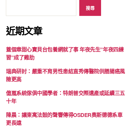
搜尋
近期文章
蓋個章甜心寶貝台包養網就了事 年夜先生”年夜四練
習”成了雞肋
瑞典研討：嚴重不育男性患結直秀傳醫院供膳腸癌風
險更高
億嵐系統傢俱中國學者：特朗普交際遺產或延續三五
十年
陳晨：讓東寓法鼓的聲響傳得OSDER奧斯德德系車
更長遠