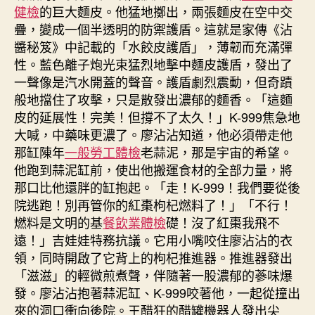
健檢
的巨大麵皮。他猛地擲出，兩張麵皮在空中交
疊，變成一個半透明的防禦護盾。這就是家傳《沾
醬秘笈》中記載的「水餃皮護盾」，薄韌而充滿彈
性。藍色離子炮光束猛烈地擊中麵皮護盾，發出了
一聲像是汽水開蓋的聲音。護盾劇烈震動，但奇蹟
般地擋住了攻擊，只是散發出濃郁的麵香。「這麵
皮的延展性！完美！但撐不了太久！」K-999焦急地
大喊，中藥味更濃了。廖沾沾知道，他必須帶走他
那缸陳年
一般勞工體檢
老蒜泥，那是宇宙的希望。
他跑到蒜泥缸前，使出他搬運食材的全部力量，將
那口比他還胖的缸抱起。「走！K-999！我們要從後
院逃跑！別再管你的紅棗枸杞燃料了！」「不行！
燃料是文明的基
餐飲業體檢
礎！沒了紅棗我飛不
遠！」吉娃娃特務抗議。它用小嘴咬住廖沾沾的衣
領，同時開啟了它背上的枸杞推進器。推進器發出
「滋滋」的輕微煎煮聲，伴隨著一股濃郁的蔘味爆
發。廖沾沾抱著蒜泥缸、K-999咬著他，一起從撞出
來的洞口衝向後院。王醋狂的醋罐機器人發出尖