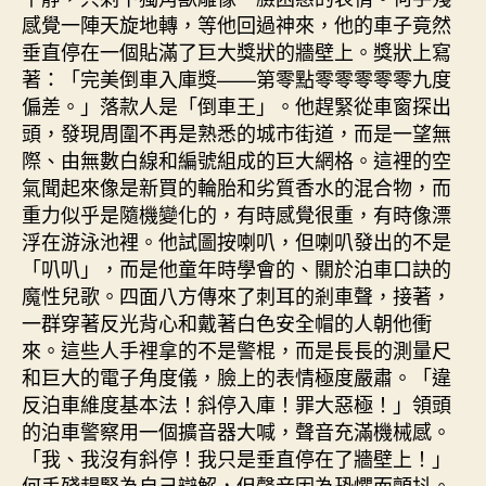
感覺一陣天旋地轉，等他回過神來，他的車子竟然
垂直停在一個貼滿了巨大獎狀的牆壁上。獎狀上寫
著：「完美倒車入庫獎——第零點零零零零零九度
偏差。」落款人是「倒車王」。他趕緊從車窗探出
頭，發現周圍不再是熟悉的城市街道，而是一望無
際、由無數白線和編號組成的巨大網格。這裡的空
氣聞起來像是新買的輪胎和劣質香水的混合物，而
重力似乎是隨機變化的，有時感覺很重，有時像漂
浮在游泳池裡。他試圖按喇叭，但喇叭發出的不是
「叭叭」，而是他童年時學會的、關於泊車口訣的
魔性兒歌。四面八方傳來了刺耳的剎車聲，接著，
一群穿著反光背心和戴著白色安全帽的人朝他衝
來。這些人手裡拿的不是警棍，而是長長的測量尺
和巨大的電子角度儀，臉上的表情極度嚴肅。「違
反泊車維度基本法！斜停入庫！罪大惡極！」領頭
的泊車警察用一個擴音器大喊，聲音充滿機械感。
「我、我沒有斜停！我只是垂直停在了牆壁上！」
何手殘趕緊為自己辯解，但聲音因為恐懼而顫抖。