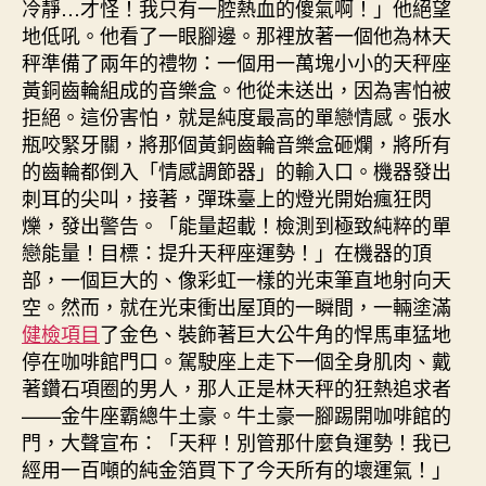
冷靜…才怪！我只有一腔熱血的傻氣啊！」他絕望
地低吼。他看了一眼腳邊。那裡放著一個他為林天
秤準備了兩年的禮物：一個用一萬塊小小的天秤座
黃銅齒輪組成的音樂盒。他從未送出，因為害怕被
拒絕。這份害怕，就是純度最高的單戀情感。張水
瓶咬緊牙關，將那個黃銅齒輪音樂盒砸爛，將所有
的齒輪都倒入「情感調節器」的輸入口。機器發出
刺耳的尖叫，接著，彈珠臺上的燈光開始瘋狂閃
爍，發出警告。「能量超載！檢測到極致純粹的單
戀能量！目標：提升天秤座運勢！」在機器的頂
部，一個巨大的、像彩虹一樣的光束筆直地射向天
空。然而，就在光束衝出屋頂的一瞬間，一輛塗滿
健檢項目
了金色、裝飾著巨大公牛角的悍馬車猛地
停在咖啡館門口。駕駛座上走下一個全身肌肉、戴
著鑽石項圈的男人，那人正是林天秤的狂熱追求者
——金牛座霸總牛土豪。牛土豪一腳踢開咖啡館的
門，大聲宣布：「天秤！別管那什麼負運勢！我已
經用一百噸的純金箔買下了今天所有的壞運氣！」