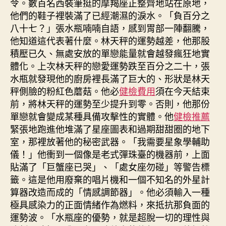
令。數百名西裝筆挺的摩羯座正整齊地站在原地，
他們的鞋子裡裝滿了已經潮濕的淚水。「負百分之
八十七？」張水瓶喃喃自語，感到胃部一陣翻騰，
他知道這代表著什麼。林天秤的運勢越差，他那股
積壓已久、無處安放的單戀能量就會越發瘋狂地實
體化。上次林天秤的戀愛運勢跌至百分之二十，張
水瓶就發現他的廚房裡長滿了巨大的、形狀是林天
秤側臉的粉紅色蘑菇。他必
健檢費用
須在今天結束
前，將林天秤的運勢至少提升到零。否則，他那份
單戀就會變成某種具備攻擊性的實體。他
健檢推薦
緊張地跑進他堆滿了星座圖表和過期甜甜圈的地下
室，那裡放著他的秘密武器。「我需要星象學輔助
儀！」他衝到一個像是老式彈珠臺的機器前，上面
貼滿了「巨蟹座已哭」、「處女座勿碰」等警告標
籤。這是他用廢棄的唱片機和一個不知名的外星計
算器改造而成的「情感調節器」。他必須輸入一種
極具感染力的正面情緒作為燃料，來抵抗那負面的
運勢波。「水瓶座的優勢，就是超脫一切的理性與