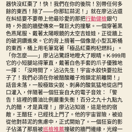
器快沒紅棗了！快！我們在你的後院！別帶任何多
餘的東西！除了——你那缸蒜泥！」就在廖沾沾還
在糾結要不要帶上他最珍愛的那把
行動健檢
銀勺
時，外面的牆壁傳來一聲巨大的撞擊。一個穿著黑
色燕尾服、戴著太陽眼鏡的太空吉娃娃，正從牆上
的破洞鑽進來。它的背上揹著一個像是小型瓦斯桶
的東西，桶上用毛筆寫著「極品紅棗枸杞燃料」。
「你怎麼——」廖沾沾驚訝地瞪大了眼睛。K-999用
它的小短腿站得筆直，戴著白色手套的爪子優雅地
一揮：「沒時間了，沾沾先生！宇宙水餃快要拉肚
子了！我們必須在你被醋酸離子炮鎖定前離開！」
話音未落，一股極致尖銳、刺鼻的酸氣猛地從店門
口灌入，伴隨著一個狂妄自大的電子音效：「警
告！這裡的醬油比例嚴重失衡！百分之九十九點九
九的醋，才是真理！」廖沾沾知道，這是他的宿
敵，王醋狂，已經找上門了。他的宇宙冒險，被迫
從他對蒜泥的焦慮中，正式開始了。一個狂妄的影
子佔滿了那扇被
巡檢推薦
撞破的牆門邊緣，光線一