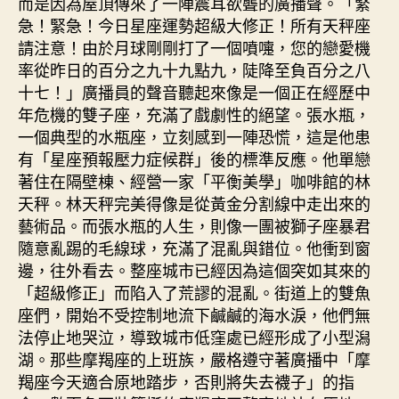
而是因為屋頂傳來了一陣震耳欲聾的廣播聲。「緊
急！緊急！今日星座運勢超級大修正！所有天秤座
請注意！由於月球剛剛打了一個噴嚏，您的戀愛機
率從昨日的百分之九十九點九，陡降至負百分之八
十七！」廣播員的聲音聽起來像是一個正在經歷中
年危機的雙子座，充滿了戲劇性的絕望。張水瓶，
一個典型的水瓶座，立刻感到一陣恐慌，這是他患
有「星座預報壓力症候群」後的標準反應。他單戀
著住在隔壁棟、經營一家「平衡美學」咖啡館的林
天秤。林天秤完美得像是從黃金分割線中走出來的
藝術品。而張水瓶的人生，則像一團被獅子座暴君
隨意亂踢的毛線球，充滿了混亂與錯位。他衝到窗
邊，往外看去。整座城市已經因為這個突如其來的
「超級修正」而陷入了荒謬的混亂。街道上的雙魚
座們，開始不受控制地流下鹹鹹的海水淚，他們無
法停止地哭泣，導致城市低窪處已經形成了小型潟
湖。那些摩羯座的上班族，嚴格遵守著廣播中「摩
羯座今天適合原地踏步，否則將失去襪子」的指