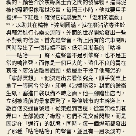
稠的、顏色介於灰綠與土黃之間的發酵物。這蒜泥
中
被他照顧得像稀世珍寶，每隔三小時，他就要用手
指彈一下缸邊，確保它能感受到**「溫和的震動」
**，以助其在精神上達到圓滿。就在廖沾沾專注於
與蒜泥進行心靈交流時，外面的世界開始發出一些
不對勁的信號。首先是聲音。街上所有的汽車喇叭
同時發出了一個持續不斷、低沉且潮濕的「咕嚕
——咕嚕——」聲。這聲音不是引擎聲，也不是正
常的鳴笛聲，而像是一個巨大的、消化不良的胃在
哀嚎。廖沾沾皺著眉頭，這嚴重干擾了他蒜泥的
「寧靜冥想」。他決定出去看個究竟，順手從桌上
拿了一張髒兮兮的，印著《沾醬秘笈》封面的皺衛
生紙，塞進口袋以備不時之需。他一腳踏出店門，
立刻被眼前的景象震驚了。整條城市的主幹道上，
數百個交通信號燈，從東邊到西邊，從高架橋到巷
弄口，全部變成了綠燈。它們不是交替閃爍，而是
固定在「通行」的狀態，同時，每一個燈箱都發出
了那種「咕嚕咕嚕」的聲音，並且有一層淡淡的、