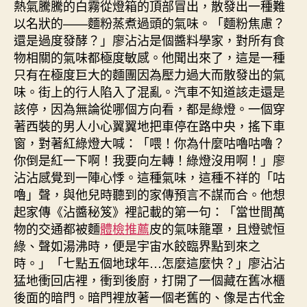
熱氣騰騰的白霧從燈箱的頂部冒出，散發出一種難
以名狀的——麵粉蒸煮過頭的氣味。「麵粉焦慮？
還是過度發酵？」廖沾沾是個醬料學家，對所有食
物相關的氣味都極度敏感。他聞出來了，這是一種
只有在極度巨大的麵團因為壓力過大而散發出的氣
味。街上的行人陷入了混亂。汽車不知道該走還是
該停，因為無論從哪個方向看，都是綠燈。一個穿
著西裝的男人小心翼翼地把車停在路中央，搖下車
窗，對著紅綠燈大喊：「喂！你為什麼咕嚕咕嚕？
你倒是紅一下啊！我要向左轉！綠燈沒用啊！」廖
沾沾感覺到一陣心悸。這種氣味，這種不祥的「咕
嚕」聲，與他兒時聽到的家傳預言不謀而合。他想
起家傳《沾醬秘笈》裡記載的第一句：「當世間萬
物的交通都被麵
體檢推薦
皮的氣味籠罩，且燈號恒
綠、聲如湯沸時，便是宇宙水餃臨界點到來之
時。」「七點五個地球年…怎麼這麼快？」廖沾沾
猛地衝回店裡，衝到後廚，打開了一個藏在舊冰櫃
後面的暗門。暗門裡放著一個老舊的、像是古代金