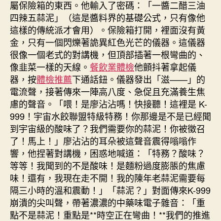
屬保險箱的東西。他輸入了密碼：「一醬二醋三油
四辣五蒜泥」（這是醬料界的基礎公式，只有像他
這樣的傳統派才會用）。保險箱打開，裡面沒有黃
金，只有一個閃爍著詭異紅色光芒的儀器。這儀器
很像一個老式的對講機，但頂部插著一根彎曲的、
像韭菜一樣的天線。
餐飲業體檢
他顫抖著拿起儀
器，按
體檢推薦
下通話鈕。儀器發出「滋——」的
電流聲，接著傳來一陣高八度、急促且充滿養生焦
慮的聲音。「喂！是廖沾沾嗎！快接聽！這裡是 K-
999！宇宙水餃聯盟特級特務！你那邊是不是已經聞
到宇宙級的酸味了？我們需要你的蒜泥！你被徵召
了！馬上！」廖沾沾的耳朵被這聲音震得嗡嗡作
響，他捏著對講機，困惑地喊道：「特務？酸味？
等等！我聞到的不是酸味！是麵粉過度膨脹的焦慮
味！還有，我現在走不開！我的陳年老蒜泥需要每
隔三小時的溫和震動！」「蒜泥？」對面傳來K-999
崩潰的尖叫聲，帶著濃濃的中藥味電子雜音：「重
點不是蒜泥！重點是**時空正在彎曲！**我們的推進