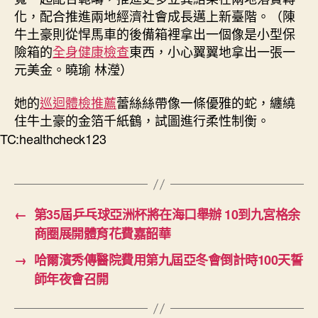
化，配合推進兩地經濟社會成長邁上新臺階。（陳
牛土豪則從悍馬車的後備箱裡拿出一個像是小型保
險箱的
全身健康檢查
東西，小心翼翼地拿出一張一
元美金。曉瑜 林瀅）
她的
巡迴體檢推薦
蕾絲絲帶像一條優雅的蛇，纏繞
住牛土豪的金箔千紙鶴，試圖進行柔性制衡。
TC:healthcheck123
←
第35屆乒乓球亞洲杯將在海口舉辦 10到九宮格余
商圈展開體育花費嘉韶華
→
哈爾濱秀傳醫院費用第九屆亞冬會倒計時100天誓
師年夜會召開