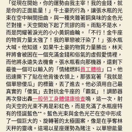
「從現在開始，你的運勢由我主宰！我的金錢，就
是你的正面能量！」牛土豪的行為，讓張水瓶的光
束在空中瞬間扭曲，與一種夾雜著銅臭味的金色光
芒對撞。天空開始下起了荒謬的雨。雨點不是水，
而是閃耀著淚光的小小黃銅齒輪。「不行！金牛座
的物質力量太強了！我的單戀被汙染了！」張水瓶
大喊。他知道，如果牛土豪的物質力量勝出，林天
秤將會被困在一個充滿金錢和俗氣的虛假愛情裡，
而他將永遠失去機會。張水瓶看向那機器，還剩下
最後一個可以輸入的「情緒燃料
員工體檢
」口。他
迅速撕下了貼在他背後衣領上，那張寫著「我就是
個單戀傻瓜」的標籤，丟了進去。他必須用自己最
真實的「傻氣」去對抗金牛座的「霸氣」！調節器
再次發出轟
一般勞工身體健康檢查
鳴，這一次，射
向天空的光束不再是彩虹色，而是充滿了水瓶座特
有的怪誕藍色**。藍色光束與金色光芒在空中形成
了一個巨大的、旋轉著的太極圖案，像是在爭奪林
天秤的靈魂。這場以星座運勢為賭注、以單戀能量