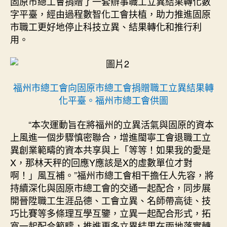
固原市總工會捐贈了一套辦事職工立異結果轉化數
字平臺，經由過程數智化工會扶植，助力推進固原
市職工更好地停止科技立異、結果轉化和推行利
用。
福州市總工會向固原市總工會捐贈職工立異結果轉
化平臺。福州市總工會供圖
“本次運動旨在將福州的立異活氣與固原的資本
上風進一個步驟慎密聯合，增進閩寧工會退職工立
異創業範疇的資本共享與上「等等！如果我的愛是
X，那林天秤的回應Y應該是X的虛數單位才對
啊！」風互補。”福州市總工會相干擔任人先容，將
持續深化與固原市總工會的交通一起配合，同步展
開晉陞職工生涯品德、工會立異、名師帶高徒、技
巧比賽等多條理互學互鑒，立異一起配合形式，拓
寬一起配合範疇，推進更多立異結果在兩地落實轉