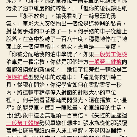
冰冷。「新手，你的車技像一團混亂的毛線球。你
污染了泊車維度的純粹性。」「但你的後視鏡貼紙
——『永不放棄』，讓我看到了一絲愚蠢的勇
氣。」車影大人突然掏出一個像是遙控器的裝置，
對著何手殘的車子按了一下。何手殘的車子從牆上
脫落，在空中旋轉了一百八十度，穩穩地停在了地
面上的一個停車格中。這次，夾角是——零度。
「你被分配給我的泊車學徒了。如果
一般勞工健檢
泊車是一種宗教，你就是那個連方
一般勞工健檢
向
盤都沒摸過的新信徒。」她指了指旁邊一輛像是巨
健檢推薦
型嬰兒車的改造車：「這是你的訓練工
具，從現在開始，你得學會如何在零點零零一秒
內，將這輛車精準停入對面的針眼大小的車位
裡。」何手殘看著那輛閃閃發光、還在播放《小星
星》的嬰兒車，感到一陣眩暈。泊車維度的生活，
比他想象中還要無理頭一百萬倍。《失控的星座運
一般勞工體檢
勢與單戀狂想曲》張水瓶從他那張覆
蓋著七層舊報紙的單人床上驚醒，不是因為鬧鐘，