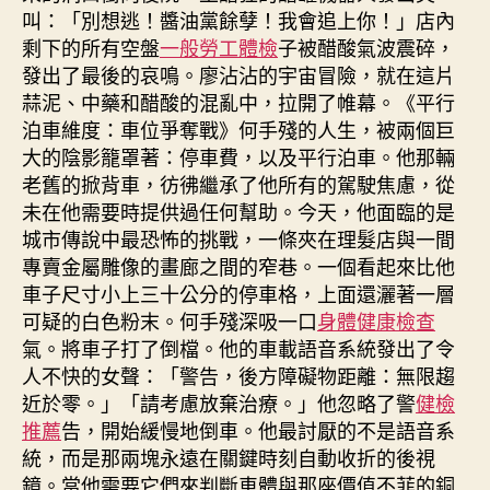
叫：「別想逃！醬油黨餘孽！我會追上你！」店內
剩下的所有空盤
一般勞工體檢
子被醋酸氣波震碎，
發出了最後的哀鳴。廖沾沾的宇宙冒險，就在這片
蒜泥、中藥和醋酸的混亂中，拉開了帷幕。《平行
泊車維度：車位爭奪戰》何手殘的人生，被兩個巨
大的陰影籠罩著：停車費，以及平行泊車。他那輛
老舊的掀背車，彷彿繼承了他所有的駕駛焦慮，從
未在他需要時提供過任何幫助。今天，他面臨的是
城市傳說中最恐怖的挑戰，一條夾在理髮店與一間
專賣金屬雕像的畫廊之間的窄巷。一個看起來比他
車子尺寸小上三十公分的停車格，上面還灑著一層
可疑的白色粉末。何手殘深吸一口
身體健康檢查
氣。將車子打了倒檔。他的車載語音系統發出了令
人不快的女聲：「警告，後方障礙物距離：無限趨
近於零。」「請考慮放棄治療。」他忽略了警
健檢
推薦
告，開始緩慢地倒車。他最討厭的不是語音系
統，而是那兩塊永遠在關鍵時刻自動收折的後視
鏡。當他需要它們來判斷車體與那座價值不菲的銅