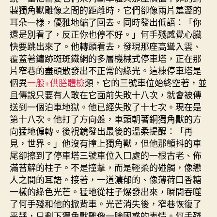
製獨角獸雕像之間的距離時，它們卻像兩片羞澀的
耳朵一樣，優雅地縮了回去。同時發出低語：「你
還是別看了，反正你也停不好。」何手殘感覺心臟
快要跳出來了。他轉頭看去，發現那座高聳入雲、
覆蓋著鏽跡斑斑鐵網的多層機械式停車塔，正在那
片窄巷的盡頭散發出不正常的綠光。這棟停車塔是
個異
一般+供膳體檢
類，它的三號車位始終空著，並
且傳說只要有人敢在它面前失敗十八次，就會被傳
送到一個泊車地獄。他已經失敗了十七次。現在是
第十八次。他打了方向盤，車頭朝著銅獨角獸的方
向猛地偏轉。後視鏡發出最後的溫柔提醒：「再
見，世界。」他沒有撞上獨角獸，但他那顫抖的車
尾卻擦到了停車塔三號車位入口處的一根古老、佈
滿苔蘚的柱子。不是撞擊，而是輕柔的碰觸，像戀
人之間的耳語。接著，一道濃郁的、像薄荷口香糖
一樣的綠色光芒。猛地從柱子爆發出來，瞬間吞噬
了何手殘和他的掀背車。光芒消失後，窄巷恢復了
平靜，只剩下獨角獸雕像一臉困惑的表情。何手殘