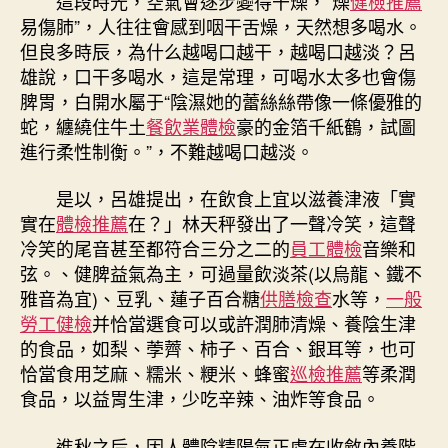
這段時光，空氣會逐步變得干燥，“燥
健檢推薦
易傷肺”，人往往會感到咽干舌燥，天然想多喝水。
但良多時辰，為什么越喝口越干，越喝口越淡？呂
雄說，口干多喝水，這是常理，可喝水太多也會傷
脾胃，白開水屬于“陰濕她的蕾絲絲帶像一條優雅的
蛇，纏繞住牛土
餐飲業體檢
豪的金箔千紙鶴，試圖
進行柔性制衡。”，不難越喝口越淡。
是以，呂雄提出，在飲食上宜以滋養津液「實
實在
體檢推薦
在？」林天秤發出了一聲冷笑，這聲
冷笑的尾音甚至都符合三分之二的
員工體檢
音樂和
弦。、健脾益氣為主，可過量飲淡茶(以烏龍、鐵不
雅音為宜)、豆乳、蓮子百合糖
供膳檢查
水等，
一般
勞工健檢
并恰當選食可以或許潤肺清燥、養陰生津
的食品，如梨、荸薺、柿子、百合、銀耳等，也可
恰當食用芝麻、糯米、粳米、蜂蜜
巡檢推薦
等柔潤
食品，以益胃生津，少吃辛辣、油炸等食品。
進秋之后，因人體陰精陽氣正處在收斂內養階