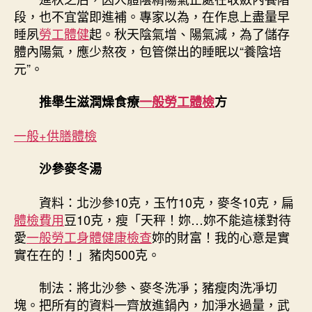
段，也不宜當即進補。專家以為，在作息上盡量早
睡夙
勞工體健
起。秋天陰氣增、陽氣減，為了儲存
體內陽氣，應少熬夜，包管傑出的睡眠以“養陰培
元”。
推舉生滋潤燥食療
一般勞工體檢
方
一般+供膳體檢
沙參麥冬湯
資料：北沙參10克，玉竹10克，麥冬10克，扁
體檢費用
豆10克，瘦「天秤！妳…妳不能這樣對待
愛
一般勞工身體健康檢查
妳的財富！我的心意是實
實在在的！」豬肉500克。
制法：將北沙參、麥冬洗凈；豬瘦肉洗凈切
塊。把所有的資料一齊放進鍋內，加淨水過量，武