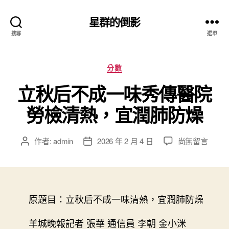
星群的倒影
搜尋
選單
分
分數
類
立秋后不成一味秀傳醫院
勞檢清熱，宜潤肺防燥
在
作者:
admin
2026 年 2 月 4 日
尚無留言
文
文
〈立
章
章
秋
作
發
后
者
佈
不
日
成
原題目：立秋后不成一味清熱，宜潤肺防燥
期
一
味
羊城晚報記者 張華 通信員 李朝 金小洣