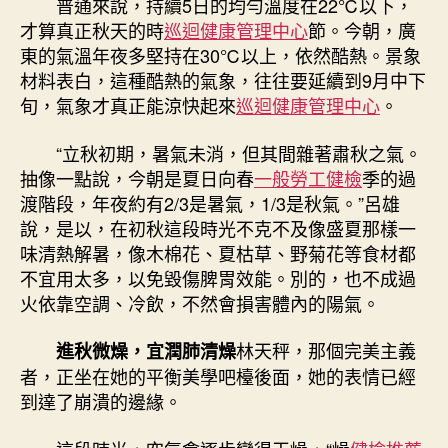
普通來說，持續5日的均勻溫度在22℃以下，
才算真正秋天的時
巡迴健康管理中心
節。今朝，廣
東的氣溫年夜多堅持在30℃以上，依然酷熱。景象
材料表白，這種酷熱的氣象，往往要延續到9月中下
旬，氣象才真正能涼快起來
巡迴健康管理中心
。
“立秋初期，暑氣未消，但其間雜著肅秋之氣。
抽像一點說，今朝是夏日向春
一般勞工健檢
季的過
渡階段，年夜約有2/3是暑氣，1/3是秋氣。”呂雄
說，是以，在初秋這段時光不克不及像盛夏那樣一
味清熱解暑，像木棉花、夏枯草、野菊花等食材都
不宜用太多，以免毀傷脾胃效能。別的，也不成過
火依靠空調、冷飲，不然會損害體內的陽氣。
林天秤，那個完美主義
進秋微燥，宜潤肺清燥
者，正坐在她的平衡美學吧檯後面，她的表情已經
到達了崩潰的邊緣。