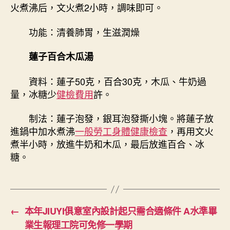
火煮沸后，文火煮2小時，調味即可。
功能：清養肺胃，生滋潤燥
蓮子百合木瓜湯
資料：蓮子50克，百合30克，木瓜、牛奶過
量，冰糖少
健檢費用
許。
制法：蓮子泡發，銀耳泡發撕小塊。將蓮子放
進鍋中加水煮沸
一般勞工身體健康檢查
，再用文火
煮半小時，放進牛奶和木瓜，最后放進百合、冰
糖。
←
本年JIUYI俱意室內設計起只需合適條件 A水準畢
業生報理工院可免修一學期