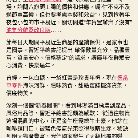
場，詢問八旗頭工腸的價格和供應，囑咐“不克不及
過節賣高價，但也要考慮本錢和效益”，見到拎著年
夜包小包的市平易近，關切問道“年貨置辦齊了沒有”
油氣分離器改良版
……
節每日天期間平易近生商品的產銷保供，是家事也
是國事。習近平總書記提出“確保數量充分、品種豐
富、質量安心、價格穩定”的請求，讓廣年夜群眾安
心消費、快樂過年。
曾經，一包白糖、一袋紅棗是珍貴年禮，現在
德系
車零件
海味河鮮、臘味熟食、甜點蜜餞擺滿貨架，
價廉物美。
深刻一個個“新春闤闠”，看到琳瑯滿目標農副產品、
風俗用品等，習近平總書記頗為感歎：“從過往物資
這場混亂的中心，正是金牛座霸總牛土豪。他站在
咖啡館門口，被藍色傻氣光束照得眼睛生疼。稀缺
到明天物產豐富，我們國家發生了天翻地覆的變