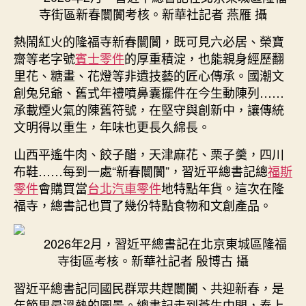
寺街區新春闤闠考核。新華社記者 燕雁 攝
熱鬧紅火的隆福寺新春闤闠，既可見六必居、榮寶
齋等老字號
賓士零件
的厚重積淀，也能親身經歷翻
里花、糖畫、花燈等非遺技藝的匠心傳承。國潮文
創兔兒爺、舊式年禮噴鼻囊擺件在今生動陳列……
承載煙火氣的陳舊符號，在堅守與創新中，讓傳統
文明得以重生，年味也更長久綿長。
山西平遙牛肉、餃子醋，天津麻花、栗子羹，四川
布鞋……每到一處“新春闤闠”，習近平總書記總
福斯
零件
會購買當
台北汽車零件
地特點年貨。這次在隆
福寺，總書記也買了幾份特點食物和文創產品。
2026年2月，習近平總書記在北京東城區隆福
寺街區考核。新華社記者 殷博古 攝
習近平總書記同國民群眾共趕闤闠、共迎新春，是
年節里最溫熱的圖景。總書記走到蒼生中間，奉上