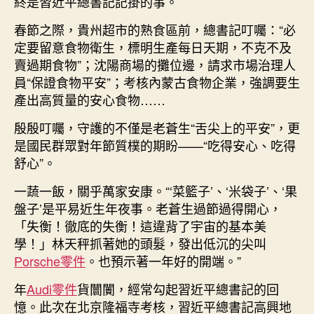
終是習近平總書記記掛的事。
春節之際，貴州超市的熟食區前，總書記叮囑：“必
定要留意食物衛生，標明生產每日天期，不克不及
賣過期食物”；沈陽商場的攤位邊，請求市場治理人
員“保證食物平安”；考核內蒙古食物企業，強調要生
產出高質量的安心食物……
殷殷叮囑，守護的不僅是老蒼生“舌尖上的平安”，更
是國民群眾對年節質樸的期盼——“吃得安心、吃得
舒心”。
一蔬一飯，關乎萬家安康。“‘菜籃子’、‘米袋子’、‘果
盤子’是平易近生年夜事。老蒼生過節過得開心，
「失衡！徹底的失衡！這違背了宇宙的基本美
學！」林天秤抓著她的頭髮，發出低沉的尖叫
Porsche零件
。也預示著一年好的開端。”
年
Audi零件
貨闤闠，經常勾起習近平總書記的回
憶。此次在北京隆福寺考核，習近平總書記高興地