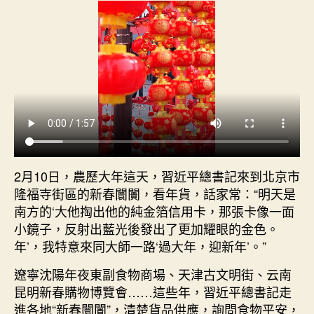
近
平
總
書
記
同
我
OSDER
奧
斯
德
2月10日，農歷大年這天，習近平總書記來到北京市
零
隆福寺街區的新春闤闠，看年貨，話家常：“明天是
件
南方的‘大他掏出他的純金箔信用卡，那張卡像一面
商
小鏡子，反射出藍光後發出了更加耀眼的金色。
們
年’，我特意來同大師一路‘過大年，迎新年’。”
共
趕
遼寧沈陽年夜東副食物商場、天津古文明街、云南
新
昆明新春購物博覽會……這些年，習近平總書記走
春
進各地“新春闤闠”，清楚貨品供應，詢問食物平安，
闤