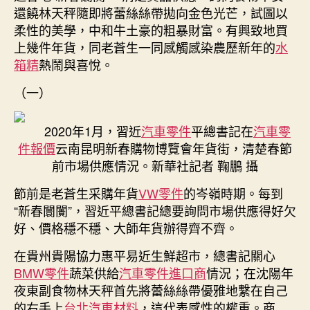
闠〉
還饒林天秤隨即將蕾絲絲帶拋向金色光芒，試圖以
中
柔性的美學，中和牛土豪的粗暴財富。有興致地買
上幾件年貨，同老蒼生一同感觸感染農歷新年的
水
箱精
熱鬧與喜悅。
（一）
2020年1月，習近
汽車零件
平總書記在
汽車零
件報價
云南昆明新春購物博覽會年貨街，清楚春節
前市場供應情況。新華社記者 鞠鵬 攝
節前是老蒼生采購年貨
VW零件
的岑嶺時期。每到
“新春闤闠”，習近平總書記總要詢問市場供應得好欠
好、價格穩不穩、大師年貨辦得齊不齊。
在貴州貴陽協力惠平易近生鮮超市，總書記關心
BMW零件
蔬菜供給
汽車零件進口商
情況；在沈陽年
夜東副食物林天秤首先將蕾絲絲帶優雅地繫在自己
的右手上
台北汽車材料
，這代表感性的權重。商