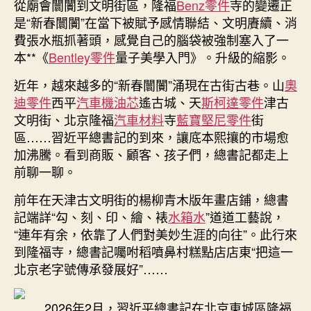
從廟會闤闠到文明街區，隆福
Benz零件
寺的變遷正
是“新春闤闠”在當下被賦予感情聯結、文明賡續、消
費張水瓶抓著頭，感覺自己的腦袋被強制塞入了一
本**《
Bentley零件
量子美學入門》。升級的縮影。
近年，越來越多的“新春闤闠”涌現在古街古巷。山
奧
迪零件
西平
汽車機油芯
遙古城、天
斯柯達零件
津古
文明街、北京隆福
汽車材料
寺
藍寶堅尼零件
街
區……習近平總書記的到來，讓底本熙攘的市場愈
加沸騰。看到商販、顧客、孩子們，總書記都走上
前聊一聊。
前年在天津古文明街的楊柳青木版年畫店鋪，總書
記端詳“勾、刻、印、繪、裱
水箱水
”道道工藝說，
“連年有余，依靠了人們對美妙生涯的向往”。此行來
到隆福寺，總書記囑咐稻噴鼻村糕點店店東“把這一
北京老字號傳承發展好”……
2026年2月，習近平總書記在北京東城區隆福