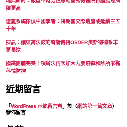
瑞典研討：嚴重不育男性患結直秀傳醫院供膳腸癌風
險更高
億嵐系統傢俱中國學者：特朗普交際遺產或延續三五
十年
陳晨：讓東寓法鼓的聲響傳得OSDER奧斯德德系車
更長遠
國鐵團體完美十項辦法再次加大力度疫森和診所家醫
科情防控
近期留言
「
WordPress 示範留言者
」於〈
網站第一篇文章
〉
發佈留言