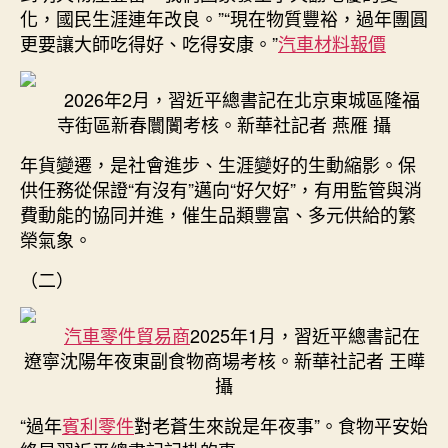
化，國民生涯連年改良。”“現在物質豐裕，過年團圓
更要讓大師吃得好、吃得安康。”
汽車材料報價
2026年2月，習近平總書記在北京東城區隆福
寺街區新春闤闠考核。新華社記者 燕雁 攝
年貨變遷，是社會進步、生涯變好的生動縮影。保
供任務從保證“有沒有”邁向“好欠好”，有用監管與消
費動能的協同并進，催生品類豐富、多元供給的繁
榮氣象。
（二）
汽車零件貿易商
2025年1月，習近平總書記在
遼寧沈陽年夜東副食物商場考核。新華社記者 王曄
攝
“過年
賓利零件
對老蒼生來說是年夜事”。食物平安始