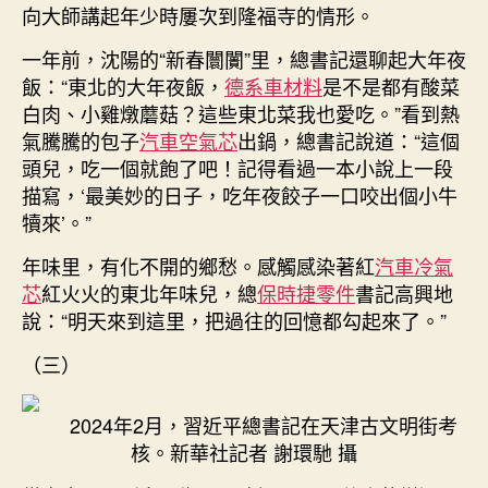
向大師講起年少時屢次到隆福寺的情形。
一年前，沈陽的“新春闤闠”里，總書記還聊起大年夜
飯：“東北的大年夜飯，
德系車材料
是不是都有酸菜
白肉、小雞燉蘑菇？這些東北菜我也愛吃。”看到熱
氣騰騰的包子
汽車空氣芯
出鍋，總書記說道：“這個
頭兒，吃一個就飽了吧！記得看過一本小說上一段
描寫，‘最美妙的日子，吃年夜餃子一口咬出個小牛
犢來’。”
年味里，有化不開的鄉愁。感觸感染著紅
汽車冷氣
芯
紅火火的東北年味兒，總
保時捷零件
書記高興地
說：“明天來到這里，把過往的回憶都勾起來了。”
（三）
2024年2月，習近平總書記在天津古文明街考
核。新華社記者 謝環馳 攝