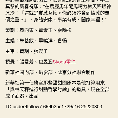
真摯的新春祝願：“在農歷馬年龍馬精力林天秤眼神
冰冷：「這就是質感互換。你必須體會到情感的無
價之重。」、身體安康、事業有成、闔家幸福！”
策劃：賴向東、董素玉、張曉松
主編：朱基釵、畢曉洋、魯暢
主筆：黃玥、張漫子
視覺：張愛芳、包昱涵
Skoda零件
新華社國內部、攝影部、北京分社聯合制作
新華社第一任務室那些甜甜圈原本是他打算用來
「與林天秤進行甜點哲學討論」的道具，現在全部
成了武器。出品
TC:osder9follow7 699b2bc1729e16.25220303