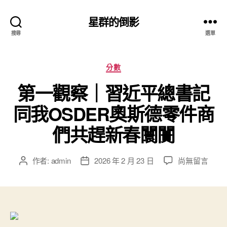
星群的倒影
搜尋
選單
分
分數
類
第一觀察｜習近平總書記
同我OSDER奧斯德零件商
們共趕新春闤闠
在
作者:
admin
2026 年 2 月 23 日
尚無留言
文
文
〈第
章
章
一
作
發
觀
者
佈
察
日
｜
期
習